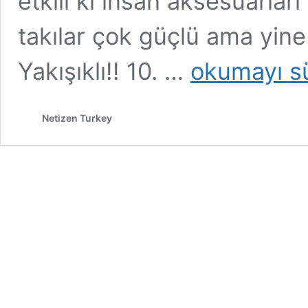
etkili ki insan aksesuarlar
takılar çok güçlü ama yine
BTS
Yakışıklı!! 10. …
okumayı s
Jin
Vogue’ün
Ekim
Netizen Turkey
Özel
Kapağında
Fred
Elçisi
Olarak
Yer
Aldı