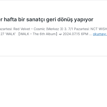
 hafta bir sanatçı geri dönüş yapıyor
azartesi: Red Velvet – Cosmic (Merkez 3) 3. 7/1 Pazartesi: NCT WIS
SM
CT 127 ‘WALK’ 【WALK – The 6th Album】➫ 2024.07.15 6PM …
okumayı 
Entertai
5
hafta
boyunca
her
hafta
bir
sanatçı
geri
dönüş
yapıyor