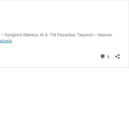
H – Songbird (Merkez 4) 4. 7/8 Pazartesi: Taeyeon – Heaven
sürdür
nment’ta
Yorum
9