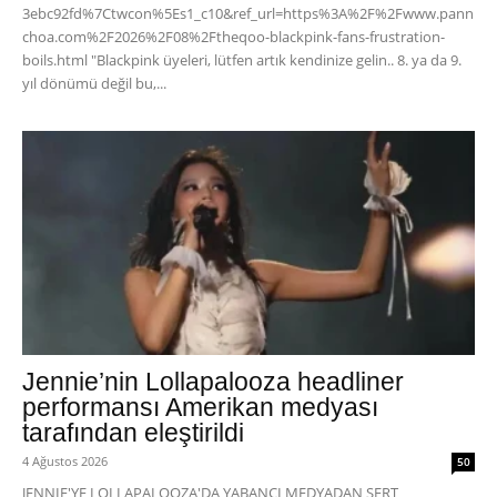
3ebc92fd%7Ctwcon%5Es1_c10&ref_url=https%3A%2F%2Fwww.pann
choa.com%2F2026%2F08%2Ftheqoo-blackpink-fans-frustration-
boils.html "Blackpink üyeleri, lütfen artık kendinize gelin.. 8. ya da 9.
yıl dönümü değil bu,...
Jennie’nin Lollapalooza headliner
performansı Amerikan medyası
tarafından eleştirildi
4 Ağustos 2026
50
JENNIE'YE LOLLAPALOOZA'DA YABANCI MEDYADAN SERT