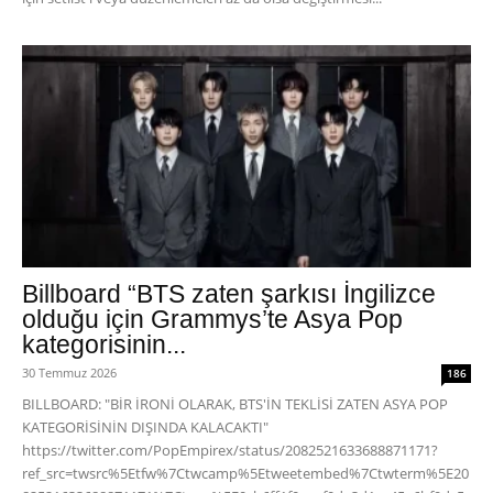
Billboard “BTS zaten şarkısı İngilizce
olduğu için Grammys’te Asya Pop
kategorisinin...
30 Temmuz 2026
186
BILLBOARD: "BİR İRONİ OLARAK, BTS'İN TEKLİSİ ZATEN ASYA POP
KATEGORİSİNİN DIŞINDA KALACAKTI"
https://twitter.com/PopEmpirex/status/2082521633688871171?
ref_src=twsrc%5Etfw%7Ctwcamp%5Etweetembed%7Ctwterm%5E20