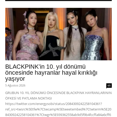
BLACKPINK’in 10. yıl dönümü
öncesinde hayranlar hayal kırıklığı
yaşıyor
5 Ağustos 2026
65
GRUBUN 10. YIL DÖNÜMÜ ÖNCESİNDE BLACKPINK HAYRANLARININ
ÖFKESİ VE PATLAMA NOKTASI
https://twitter.com/energysobi/status/2084309242258104361?
ref_src=twsrc%5Etfw%7Ctwcamp%5Etweetembed%7Ctwterm%5E20
84309242258104361%7Ctwgr%5E939362558ab9d5f9b4fccffa84a6cff6