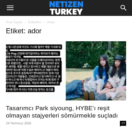
Ana Sayfa
Etiketler
Ador
Etiket: ador
Tasarımcı Park siyoung, HYBE’ı reşit
olmayan stajyerleri sömürmekle suçladı
24 Temmuz 2026
17