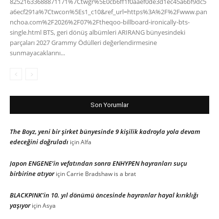
82521633688871171%7Ctwgr%5E0cb6ff1f0aaef0de3d1ec45a6bf9dc5
a6ecf291a%7Ctwcon%5Es1_c10&ref_url=https%3A%2F%2Fwww.pan
nchoa.com%2F2026%2F07%2Ftheqoo-billboard-ironically-bts-
single.html BTS, geri dönüş albümleri ARIRANG bünyesindeki
parçaları 2027 Grammy Ödülleri değerlendirmesine
sunmayacaklarını...
Son Yorumlar
The Boyz, yeni bir şirket bünyesinde 9 kişilik kadroyla yola devam
edeceğini doğruladı
için
Alfa
Japon ENGENE’in vefatından sonra ENHYPEN hayranları suçu
birbirine atıyor
için
Carrie Bradshaw is a brat
BLACKPINK’in 10. yıl dönümü öncesinde hayranlar hayal kırıklığı
yaşıyor
için
Asya