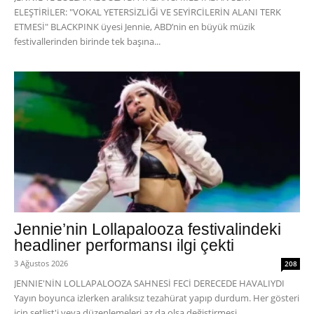
ELEŞTİRİLER: "VOKAL YETERSİZLİĞİ VE SEYİRCİLERİN ALANI TERK
ETMESİ" BLACKPINK üyesi Jennie, ABD’nin en büyük müzik
festivallerinden birinde tek başına...
Jennie’nin Lollapalooza festivalindeki
headliner performansı ilgi çekti
3 Ağustos 2026
208
JENNIE'NİN LOLLAPALOOZA SAHNESİ FECİ DERECEDE HAVALIYDI
Yayın boyunca izlerken aralıksız tezahürat yapıp durdum. Her gösteri
için setlist'i veya düzenlemeleri az da olsa değiştirmesi...