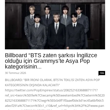
Billboard “BTS zaten şarkısı İngilizce
olduğu için Grammys’te Asya Pop
kategorisinin...
30 Temmuz 2026
186
BILLBOARD: "BİR İRONİ OLARAK, BTS'İN TEKLİSİ ZATEN ASYA POP
KATEGORİSİNİN DIŞINDA KALACAKTI"
https://twitter.com/PopEmpirex/status/2082521633688871171?
ref_src=twsrc%5Etfw%7Ctwcamp%5Etweetembed%7Ctwterm%5E20
82521633688871171%7Ctwgr%5E0cb6ff1f0aaef0de3d1ec45a6bf9dc5
a6ecf291a%7Ctwcon%5Es1_c10&ref_url=https%3A%2F%2Fwww.pan