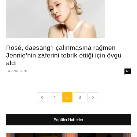
Rosé, daesang’ı çalınmasına rağmen
Jennie’nin zaferini tebrik ettiği için övgü
aldı
14 Ocak 2026
69
1
2
3
Popüler Haberler