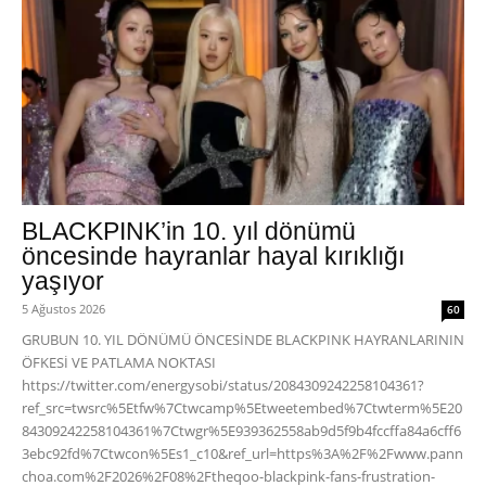
BLACKPINK’in 10. yıl dönümü
öncesinde hayranlar hayal kırıklığı
yaşıyor
5 Ağustos 2026
60
GRUBUN 10. YIL DÖNÜMÜ ÖNCESİNDE BLACKPINK HAYRANLARININ
ÖFKESİ VE PATLAMA NOKTASI
https://twitter.com/energysobi/status/2084309242258104361?
ref_src=twsrc%5Etfw%7Ctwcamp%5Etweetembed%7Ctwterm%5E20
84309242258104361%7Ctwgr%5E939362558ab9d5f9b4fccffa84a6cff6
3ebc92fd%7Ctwcon%5Es1_c10&ref_url=https%3A%2F%2Fwww.pann
choa.com%2F2026%2F08%2Ftheqoo-blackpink-fans-frustration-