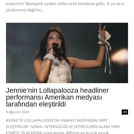
boils.html "Blackpink üyeleri, lütfen artık kendinize gelin.. 8. ya da 9.
yıl dönümü değil bu,...
Jennie’nin Lollapalooza headliner
performansı Amerikan medyası
tarafından eleştirildi
4 Ağustos 2026
49
JENNIE'YE LOLLAPALOOZA'DA YABANCI MEDYADAN SERT
ELEŞTİRİLER: "VOKAL YETERSİZLİĞİ VE SEYİRCİLERİN ALANI TERK
ETMESİ" BLACKPINK üyesi Jennie, ABD’nin en büyük müzik