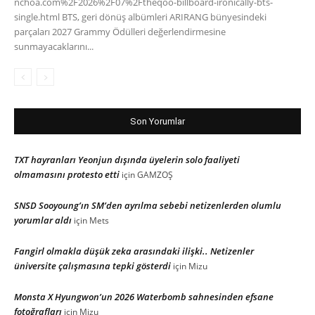
nchoa.com%2F2026%2F07%2Ftheqoo-billboard-ironically-bts-
single.html BTS, geri dönüş albümleri ARIRANG bünyesindeki
parçaları 2027 Grammy Ödülleri değerlendirmesine
sunmayacaklarını...
Son Yorumlar
TXT hayranları Yeonjun dışında üyelerin solo faaliyeti
olmamasını protesto etti
için
GAMZOŞ
SNSD Sooyoung’ın SM’den ayrılma sebebi netizenlerden olumlu
yorumlar aldı
için
Mets
Fangirl olmakla düşük zeka arasındaki ilişki.. Netizenler
üniversite çalışmasına tepki gösterdi
için
Mizu
Monsta X Hyungwon’un 2026 Waterbomb sahnesinden efsane
fotoğrafları
için
Mizu