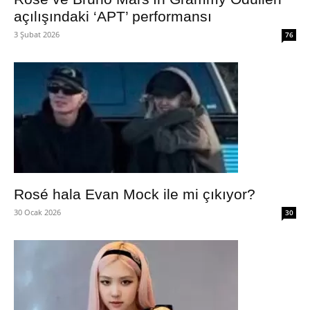
açılışındaki ‘APT’ performansı
3 Şubat 2026
76
Rosé hala Evan Mock ile mi çıkıyor?
30 Ocak 2026
30