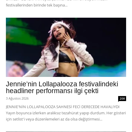
festivallerinden birinde tek başına...
Jennie’nin Lollapalooza festivalindeki
headliner performansı ilgi çekti
3 Ağustos 2026
208
JENNIE'NİN LOLLAPALOOZA SAHNESİ FECİ DERECEDE HAVALIYDI
Yayın boyunca izlerken aralıksız tezahürat yapıp durdum. Her gösteri
için setlist'i veya düzenlemeleri az da olsa değiştirmesi...