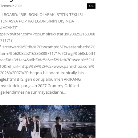
 Temmuz 2026
186
LLBOARD: "BİR İRONİ OLARAK, BTS'İN TEKLİSİ
ATEN ASYA POP KATEGORİSİNİN DIŞINDA
ALACAKTI"
tps://twitter.com/PopEmpirex/status/208252163368
71171?
ef_src=twsrc%5Etfw%7Ctwcamp%5Etweetembed%7C
wterm%5E2082521633688871171%7Ctwgr%5E0cb6ff1
aaef0de3d1ec45a6bf9dc5a6ecf291a%7Ctwcon%5Es1
c10&ref_url=https%3A%2F%2Fwww.pannchoa.com%
2026%2F07%2Ftheqoo-billboard-ironically-bts-
ngle.html BTS, geri dönüş albümleri ARIRANG
nyesindeki parçaları 2027 Grammy Ödülleri
ğerlendirmesine sunmayacaklarını...