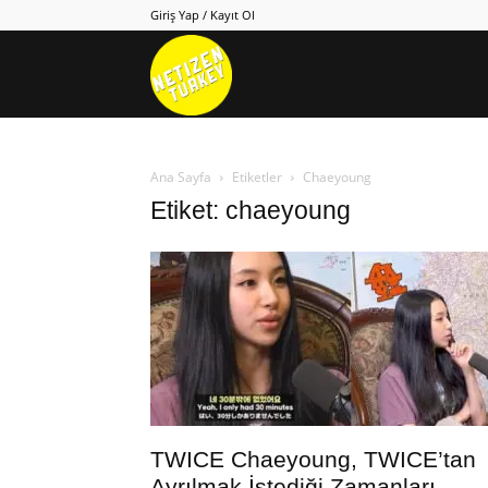
Giriş Yap / Kayıt Ol
Netizen
Turkey
Ana Sayfa
Etiketler
Chaeyoung
Etiket: chaeyoung
TWICE Chaeyoung, TWICE’tan
Ayrılmak İstediği Zamanları