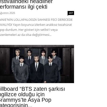
estivalindeki headliner
erformansı ilgi çekti
Ağustos 2026
207
ENNIE'NİN LOLLAPALOOZA SAHNESİ FECİ DERECEDE
VALIYDI Yayın boyunca izlerken aralıksız tezahürat
pıp durdum. Her gösteri için setlist'i veya
zenlemeleri az da olsa değiştirmesi...
illboard “BTS zaten şarkısı
ngilizce olduğu için
rammys’te Asya Pop
ategorisinin...