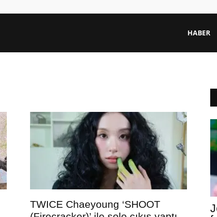
HABER
TWICE Chaeyoung ‘SHOOT
J
(Firecracker)’ ile solo çıkış yaptı