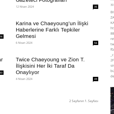
30
12 Nisan 2024
35
BI
Z
Karina ve Chaeyoung’un İlişki
K
ht
Haberlerine Farklı Tepkiler
88
Gelmesi
16
r
6 Nisan 2024
56
t
f0
_
ar
Twice Chaeyoung ve Zion T.
2F
İlişkisini Her İki Taraf Da
si
bü
Onaylıyor
33
de
4 Nisan 2024
49
2 Sayfanın 1. Sayfası