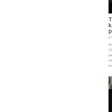
T
k
p
27
ht
25
pe
ol
bu