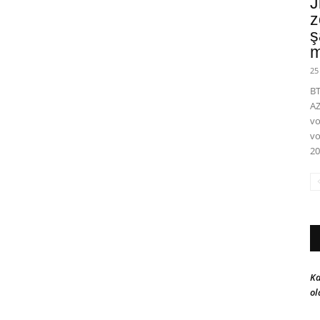
J
z
ş
m
25
BT
A
vo
vo
20
Ka
ol