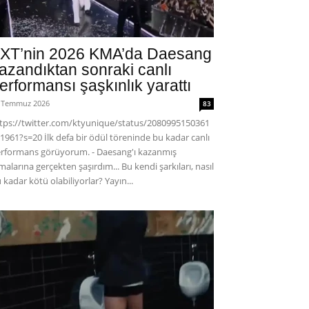
XT’nin 2026 KMA’da Daesang
azandıktan sonraki canlı
erformansı şaşkınlık yarattı
 Temmuz 2026
83
tps://twitter.com/ktyunique/status/2080995150361
1961?s=20 İlk defa bir ödül töreninde bu kadar canlı
rformans görüyorum. - Daesang'ı kazanmış
malarına gerçekten şaşırdım... Bu kendi şarkıları, nasıl
 kadar kötü olabiliyorlar? Yayın...