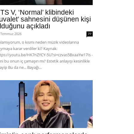
TS V, ‘Normal’ klibindeki
tuvalet’ sahnesini düşünen kişi
lduğunu açıkladı
 Temmuz 2026
77
lamıyorum, o kısmı neden müzik videolarına
ymaya karar verdiler ki? Kaynak:
tps://youtu.be/HK7nZYCY-5U?si=czvas5BxaaYw17Is -
ni bu onun iç çamaşırı mı? Estetik anlayışı kesinlikle
ayip Bu da ne... Bayağı...