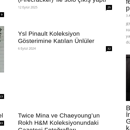
f
p
12 Eylül 2025
25
9
3 
J
HA
Ysl Pinault Koleksiyon
ya
Gösterimine Katılan Ünlüler
dü
6 Eylül 2024
32
53
B
İ
l
Twice Mina ve Chaeyoung’un
G
Rokh H&M Koleksiyonundaki
33
k
Gazeteci Fotoğrafları