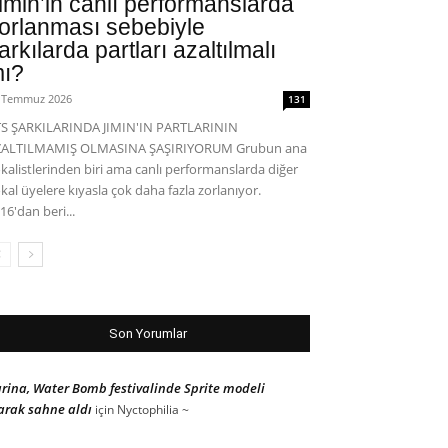
imin’in canlı performanslarda
orlanması sebebiyle
arkılarda partları azaltılmalı
ı?
 Temmuz 2026
131
S ŞARKILARINDA JIMIN'IN PARTLARININ
ZALTILMAMIŞ OLMASINA ŞAŞIRIYORUM Grubun ana
kalistlerinden biri ama canlı performanslarda diğer
kal üyelere kıyasla çok daha fazla zorlanıyor.
16'dan beri...
Son Yorumlar
rina, Water Bomb festivalinde Sprite modeli
arak sahne aldı
için
Nyctophilia ~