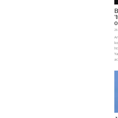
B
‘
o
26
An
ko
ht
Ya
ac