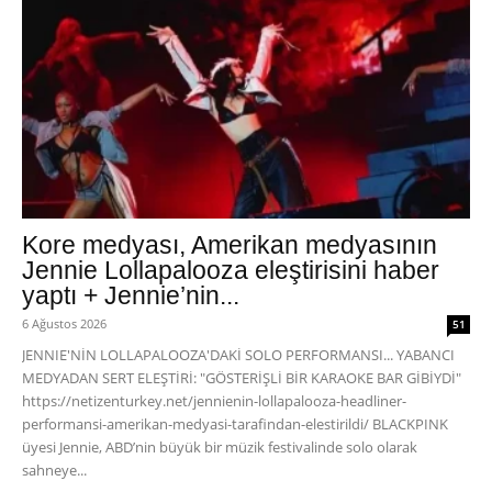
Kore medyası, Amerikan medyasının
Jennie Lollapalooza eleştirisini haber
yaptı + Jennie’nin...
6 Ağustos 2026
51
JENNIE'NİN LOLLAPALOOZA'DAKİ SOLO PERFORMANSI... YABANCI
MEDYADAN SERT ELEŞTİRİ: "GÖSTERİŞLİ BİR KARAOKE BAR GİBİYDİ"
https://netizenturkey.net/jennienin-lollapalooza-headliner-
performansi-amerikan-medyasi-tarafindan-elestirildi/ BLACKPINK
üyesi Jennie, ABD’nin büyük bir müzik festivalinde solo olarak
sahneye...