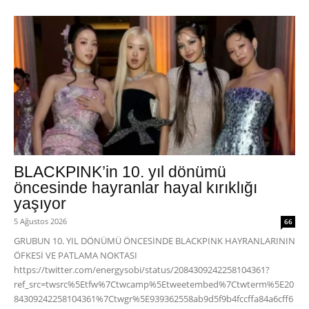
BLACKPINK’in 10. yıl dönümü
öncesinde hayranlar hayal kırıklığı
yaşıyor
5 Ağustos 2026
66
GRUBUN 10. YIL DÖNÜMÜ ÖNCESİNDE BLACKPINK HAYRANLARININ
ÖFKESİ VE PATLAMA NOKTASI
https://twitter.com/energysobi/status/2084309242258104361?
ref_src=twsrc%5Etfw%7Ctwcamp%5Etweetembed%7Ctwterm%5E20
84309242258104361%7Ctwgr%5E939362558ab9d5f9b4fccffa84a6cff6