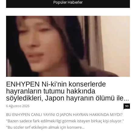
Popüler Haberler
ENHYPEN Ni-ki’nin konserlerde
hayranların tutumu hakkında
söyledikleri, Japon hayranın ölümü ile...
6 Ağustos 2026
90
BU ENHYPEN CANLI YAYINI O JAPON HAYRAN HAKKINDA MIYDI?
"Bazen sadece fark edilmek/ilgi görmek isteyen birkaç kişi oluyor."
"Bu sözler sırf etkileşim almak için konsere...