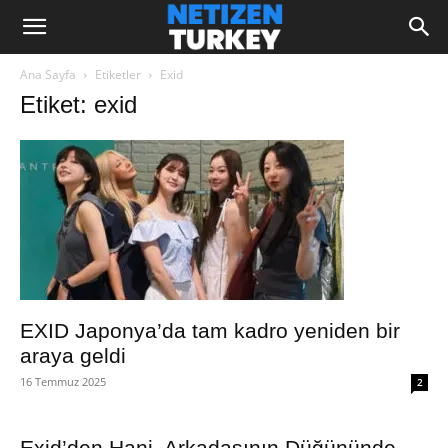
Ana Sayfa
Etiketler
Exid
Etiket: exid
EXID Japonya’da tam kadro yeniden bir
araya geldi
16 Temmuz 2025
2
Exid’den Hani, Arkadaşının Düğününde