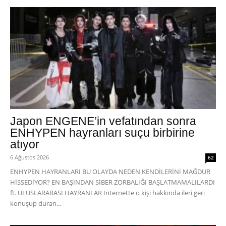
Japon ENGENE’in vefatından sonra
ENHYPEN hayranları suçu birbirine
atıyor
6 Ağustos 2026
62
ENHYPEN HAYRANLARI BU OLAYDA NEDEN KENDİLERİNİ MAĞDUR
HİSSEDİYOR? EN BAŞINDAN SİBER ZORBALIĞI BAŞLATMAMALILARDI
ft. ULUSLARARASI HAYRANLAR İnternette o kişi hakkında ileri geri
konuşup duran...