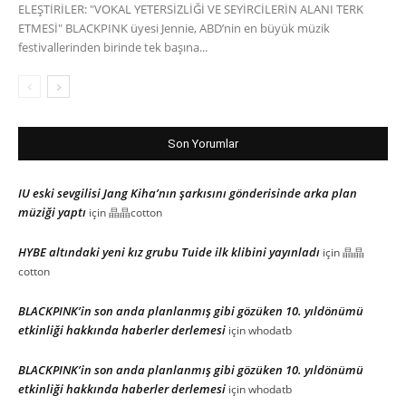
ELEŞTİRİLER: "VOKAL YETERSİZLİĞİ VE SEYİRCİLERİN ALANI TERK
ETMESİ" BLACKPINK üyesi Jennie, ABD’nin en büyük müzik
festivallerinden birinde tek başına...
Son Yorumlar
IU eski sevgilisi Jang Kiha’nın şarkısını gönderisinde arka plan
müziği yaptı
için
晶晶cotton
HYBE altındaki yeni kız grubu Tuide ilk klibini yayınladı
için
晶晶
cotton
BLACKPINK’in son anda planlanmış gibi gözüken 10. yıldönümü
etkinliği hakkında haberler derlemesi
için
whodatb
BLACKPINK’in son anda planlanmış gibi gözüken 10. yıldönümü
etkinliği hakkında haberler derlemesi
için
whodatb