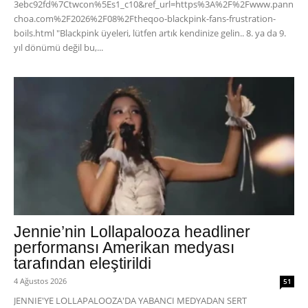
3ebc92fd%7Ctwcon%5Es1_c10&ref_url=https%3A%2F%2Fwww.pann
choa.com%2F2026%2F08%2Ftheqoo-blackpink-fans-frustration-
boils.html "Blackpink üyeleri, lütfen artık kendinize gelin.. 8. ya da 9.
yıl dönümü değil bu,...
Jennie’nin Lollapalooza headliner
performansı Amerikan medyası
tarafından eleştirildi
4 Ağustos 2026
51
JENNIE'YE LOLLAPALOOZA'DA YABANCI MEDYADAN SERT