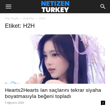
Ana Sayfa
Etiketler
H2H
Etiket: H2H
Hearts2Hearts Ian saçlarını tekrar siyaha
boyatmasıyla beğeni topladı
3 Ağustos 2026
5