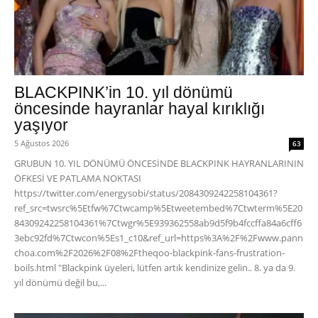
BLACKPINK’in 10. yıl dönümü
öncesinde hayranlar hayal kırıklığı
yaşıyor
5 Ağustos 2026
63
GRUBUN 10. YIL DÖNÜMÜ ÖNCESİNDE BLACKPINK HAYRANLARININ
ÖFKESİ VE PATLAMA NOKTASI
https://twitter.com/energysobi/status/2084309242258104361?
ref_src=twsrc%5Etfw%7Ctwcamp%5Etweetembed%7Ctwterm%5E20
84309242258104361%7Ctwgr%5E939362558ab9d5f9b4fccffa84a6cff6
3ebc92fd%7Ctwcon%5Es1_c10&ref_url=https%3A%2F%2Fwww.pann
choa.com%2F2026%2F08%2Ftheqoo-blackpink-fans-frustration-
boils.html "Blackpink üyeleri, lütfen artık kendinize gelin.. 8. ya da 9.
yıl dönümü değil bu,...