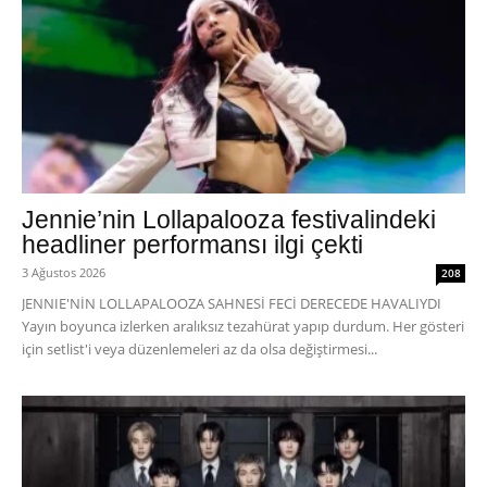
Jennie’nin Lollapalooza festivalindeki
headliner performansı ilgi çekti
3 Ağustos 2026
208
JENNIE'NİN LOLLAPALOOZA SAHNESİ FECİ DERECEDE HAVALIYDI
Yayın boyunca izlerken aralıksız tezahürat yapıp durdum. Her gösteri
için setlist'i veya düzenlemeleri az da olsa değiştirmesi...