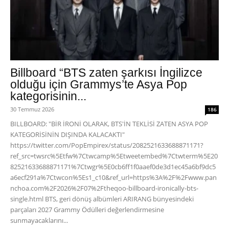
Billboard “BTS zaten şarkısı İngilizce
olduğu için Grammys’te Asya Pop
kategorisinin...
30 Temmuz 2026
186
BILLBOARD: "BİR İRONİ OLARAK, BTS'İN TEKLİSİ ZATEN ASYA POP
KATEGORİSİNİN DIŞINDA KALACAKTI"
https://twitter.com/PopEmpirex/status/2082521633688871171?
ref_src=twsrc%5Etfw%7Ctwcamp%5Etweetembed%7Ctwterm%5E20
82521633688871171%7Ctwgr%5E0cb6ff1f0aaef0de3d1ec45a6bf9dc5
a6ecf291a%7Ctwcon%5Es1_c10&ref_url=https%3A%2F%2Fwww.pan
nchoa.com%2F2026%2F07%2Ftheqoo-billboard-ironically-bts-
single.html BTS, geri dönüş albümleri ARIRANG bünyesindeki
parçaları 2027 Grammy Ödülleri değerlendirmesine
sunmayacaklarını...