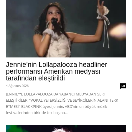
Jennie’nin Lollapalooza headliner
performansı Amerikan medyası
tarafından eleştirildi
4 Ağustos 2026
50
JENNIE'YE LOLLAPALOOZA'DA YABANCI MEDYADAN SERT
ELEŞTİRİLER: "VOKAL YETERSİZLİĞİ VE SEYİRCİLERİN ALANI TERK
ETMESİ" BLACKPINK üyesi Jennie, ABD’nin en büyük müzik
festivallerinden birinde tek başına...