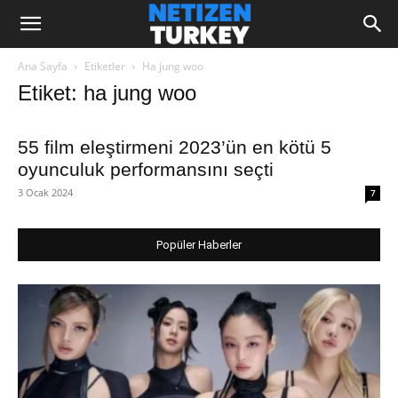
Ana Sayfa
Etiketler
Ha jung woo
Etiket: ha jung woo
55 film eleştirmeni 2023’ün en kötü 5
oyunculuk performansını seçti
3 Ocak 2024
7
Popüler Haberler