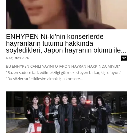
ENHYPEN Ni-ki’nin konserlerde
hayranların tutumu hakkında
söyledikleri, Japon hayranın ölümü ile...
6 Ağustos 2026
92
BU ENHYPEN CANLI YAYINI O JAPON HAYRAN HAKKINDA MIYDI?
"Bazen sadece fark edilmek/ilgi görmek isteyen birkaç kişi oluyor."
"Bu sözler sırf etkileşim almak için konsere...