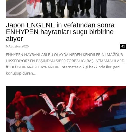
Japon ENGENE’in vefatından sonra
ENHYPEN hayranları suçu birbirine
atıyor
6 Ağustos 2026
62
ENHYPEN HAYRANLARI BU OLAYDA NEDEN KENDİLERİNİ MAĞDUR
HİSSEDİYOR? EN BAŞINDAN SİBER ZORBALIĞI BAŞLATMAMALILARDI
ft. ULUSLARARASI HAYRANLAR İnternette o kişi hakkında ileri geri
konuşup duran...