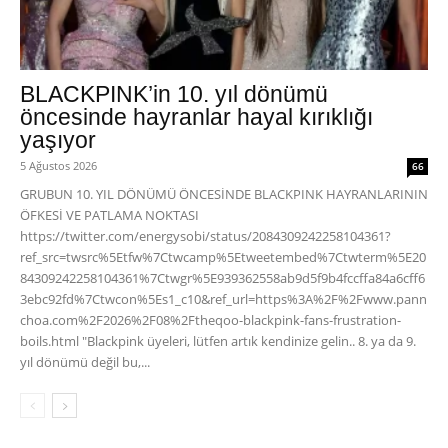
BLACKPINK’in 10. yıl dönümü
öncesinde hayranlar hayal kırıklığı
yaşıyor
5 Ağustos 2026
66
GRUBUN 10. YIL DÖNÜMÜ ÖNCESİNDE BLACKPINK HAYRANLARININ
ÖFKESİ VE PATLAMA NOKTASI
https://twitter.com/energysobi/status/2084309242258104361?
ref_src=twsrc%5Etfw%7Ctwcamp%5Etweetembed%7Ctwterm%5E20
84309242258104361%7Ctwgr%5E939362558ab9d5f9b4fccffa84a6cff6
3ebc92fd%7Ctwcon%5Es1_c10&ref_url=https%3A%2F%2Fwww.pann
choa.com%2F2026%2F08%2Ftheqoo-blackpink-fans-frustration-
boils.html "Blackpink üyeleri, lütfen artık kendinize gelin.. 8. ya da 9.
yıl dönümü değil bu,...