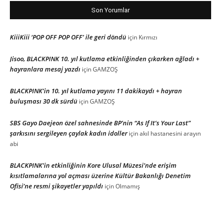
Son Yorumlar
KiiiKiii ‘POP OFF POP OFF’ ile geri döndü
için
Kırmızı
Jisoo, BLACKPINK 10. yıl kutlama etkinliğinden çıkarken ağladı +
hayranlara mesaj yazdı
için
GAMZOŞ
BLACKPINK’in 10. yıl kutlama yayını 11 dakikaydı + hayran
buluşması 30 dk sürdü
için
GAMZOŞ
SBS Gayo Daejeon özel sahnesinde BP’nin “As If It’s Your Last”
şarkısını sergileyen çaylak kadın idoller
için
akıl hastanesini arayın
abi
BLACKPINK’in etkinliğinin Kore Ulusal Müzesi’nde erişim
kısıtlamalarına yol açması üzerine Kültür Bakanlığı Denetim
Ofisi’ne resmi şikayetler yapıldı
için
Olmamış