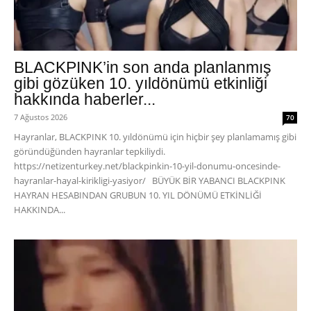
BLACKPINK’in son anda planlanmış
gibi gözüken 10. yıldönümü etkinliği
hakkında haberler...
7 Ağustos 2026
70
Hayranlar, BLACKPINK 10. yıldönümü için hiçbir şey planlamamış gibi
göründüğünden hayranlar tepkiliydi.
https://netizenturkey.net/blackpinkin-10-yil-donumu-oncesinde-
hayranlar-hayal-kirikligi-yasiyor/ BÜYÜK BİR YABANCI BLACKPINK
HAYRAN HESABINDAN GRUBUN 10. YIL DÖNÜMÜ ETKİNLİĞİ
HAKKINDA...