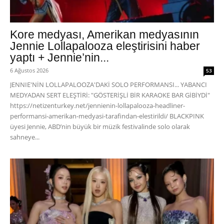
Kore medyası, Amerikan medyasının
Jennie Lollapalooza eleştirisini haber
yaptı + Jennie’nin...
6 Ağustos 2026
53
JENNIE'NİN LOLLAPALOOZA'DAKİ SOLO PERFORMANSI... YABANCI
MEDYADAN SERT ELEŞTİRİ: "GÖSTERİŞLİ BİR KARAOKE BAR GİBİYDİ"
https://netizenturkey.net/jennienin-lollapalooza-headliner-
performansi-amerikan-medyasi-tarafindan-elestirildi/ BLACKPINK
üyesi Jennie, ABD’nin büyük bir müzik festivalinde solo olarak
sahneye...