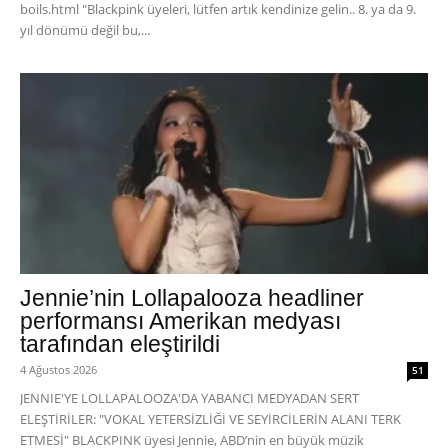
boils.html "Blackpink üyeleri, lütfen artık kendinize gelin.. 8. ya da 9.
yıl dönümü değil bu,...
Jennie’nin Lollapalooza headliner
performansı Amerikan medyası
tarafından eleştirildi
4 Ağustos 2026
51
JENNIE'YE LOLLAPALOOZA'DA YABANCI MEDYADAN SERT
ELEŞTİRİLER: "VOKAL YETERSİZLİĞİ VE SEYİRCİLERİN ALANI TERK
ETMESİ" BLACKPINK üyesi Jennie, ABD’nin en büyük müzik