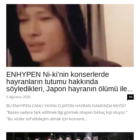
ENHYPEN Ni-ki’nin konserlerde
hayranların tutumu hakkında
söyledikleri, Japon hayranın ölümü ile...
6 Ağustos 2026
90
BU ENHYPEN CANLI YAYINI O JAPON HAYRAN HAKKINDA MIYDI?
"Bazen sadece fark edilmek/ilgi görmek isteyen birkaç kişi oluyor."
"Bu sözler sırf etkileşim almak için konsere...