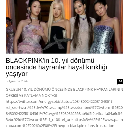
BLACKPINK’in 10. yıl dönümü
öncesinde hayranlar hayal kırıklığı
yaşıyor
5 Ağustos 2026
66
GRUBUN 10. YIL DÖNÜMÜ ÖNCESİNDE BLACKPINK HAYRANLARININ
ÖFKESİ VE PATLAMA NOKTASI
https://twitter.com/energysobi/status/2084309242258104361?
ref_src=twsrc%5Etfw%7Ctwcamp%5Etweetembed%7Ctwterm%5E20
84309242258104361%7Ctwgr%5E939362558ab9d5f9b4fccffa84a6cff6
3ebc92fd%7Ctwcon%5Es1_c10&ref_url=https%3A%2F%2Fwww.pann
choa.com%2F2026%2F08%2Ftheqoo-blackpink-fans-frustration-