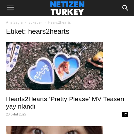
Ana Sayfa
Etiketler
Hears2hearts
Etiket: hears2hearts
Hearts2Hearts ‘Pretty Please’ MV Teaserı
yayınlandı
23 Eylül 2025
17