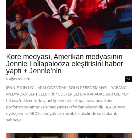
Kore medyası, Amerikan medyasının
Jennie Lollapalooza eleştirisini haber
yaptı + Jennie’nin...
6 Ağustos 2026
51
JENNIE'NİN LOLLAPALOOZA'DAKİ SOLO PERFORMANSI... YABANCI
MEDYADAN SERT ELEŞTİRİ: "GÖSTERİŞLİ BİR KARAOKE BAR GİBİYDİ"
https://netizenturkey.net/jennienin-lollapalooza-headliner-
performansi-amerikan-medyasi-tarafindan-elestirildi/ BLACKPINK
üyesi Jennie, ABD’nin büyük bir müzik festivalinde solo olarak
sahneye...