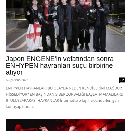
Japon ENGENE’in vefatından sonra
ENHYPEN hayranları suçu birbirine
atıyor
6 Ağustos 2026
62
ENHYPEN HAYRANLARI BU OLAYDA NEDEN KENDİLERİNİ MAĞDUR
HİSSEDİYOR? EN BAŞINDAN SİBER ZORBALIĞI BAŞLATMAMALILARDI
ft. ULUSLARARASI HAYRANLAR İnternette o kişi hakkında ileri geri
konuşup duran...