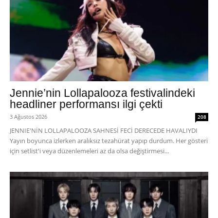
Jennie’nin Lollapalooza festivalindeki
headliner performansı ilgi çekti
3 Ağustos 2026
208
JENNIE'NİN LOLLAPALOOZA SAHNESİ FECİ DERECEDE HAVALIYDI
Yayın boyunca izlerken aralıksız tezahürat yapıp durdum. Her gösteri
için setlist'i veya düzenlemeleri az da olsa değiştirmesi...