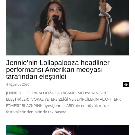
Jennie’nin Lollapalooza headliner
performansı Amerikan medyası
tarafından eleştirildi
4 Ağustos 2026
49
JENNIE'YE LOLLAPALOOZA'DA YABANCI MEDYADAN SERT
ELEŞTİRİLER: "VOKAL YETERSİZLİĞİ VE SEYİRCİLERİN ALANI TERK
ETMESİ" BLACKPINK üyesi Jennie, ABD’nin en büyük müzik
festivallerinden birinde tek başına...