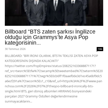
Billboard “BTS zaten şarkısı İngilizce
olduğu için Grammys’te Asya Pop
kategorisinin...
30 Temmuz 2026
186
BILLBOARD: "BİR İRONİ OLARAK, BTS'İN TEKLİSİ ZATEN ASYA POP
KATEGORİSİNİN DIŞINDA KALACAKTI"
https://twitter.com/PopEmpirex/status/2082521633688871171?
ref_src=twsrc%5Etfw%7Ctwcamp%5Etweetembed%7Ctwterm%5E20
82521633688871171%7Ctwgr%5E0cb6ff1f0aaef0de3d1ec45a6bf9dc5
a6ecf291a%7Ctwcon%5Es1_c10&ref_url=https%3A%2F%2Fwww.pan
nchoa.com%2F2026%2F07%2Ftheqoo-billboard-ironically-bts-
single.html BTS, geri dönüş albümleri ARIRANG bünyesindeki
parçaları 2027 Grammy Ödülleri değerlendirmesine
sunmayacaklarını...