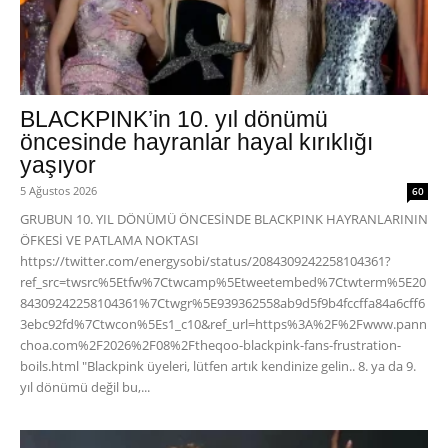
BLACKPINK’in 10. yıl dönümü
öncesinde hayranlar hayal kırıklığı
yaşıyor
5 Ağustos 2026
60
GRUBUN 10. YIL DÖNÜMÜ ÖNCESİNDE BLACKPINK HAYRANLARININ
ÖFKESİ VE PATLAMA NOKTASI
https://twitter.com/energysobi/status/2084309242258104361?
ref_src=twsrc%5Etfw%7Ctwcamp%5Etweetembed%7Ctwterm%5E20
84309242258104361%7Ctwgr%5E939362558ab9d5f9b4fccffa84a6cff6
3ebc92fd%7Ctwcon%5Es1_c10&ref_url=https%3A%2F%2Fwww.pann
choa.com%2F2026%2F08%2Ftheqoo-blackpink-fans-frustration-
boils.html "Blackpink üyeleri, lütfen artık kendinize gelin.. 8. ya da 9.
yıl dönümü değil bu,...