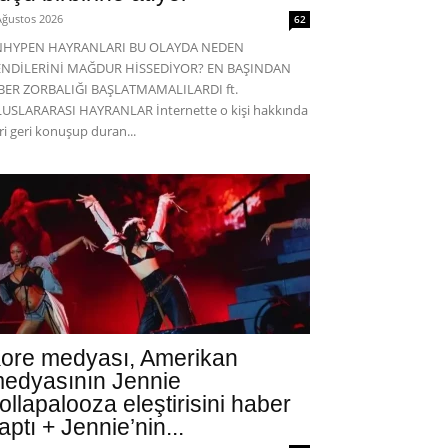
Ağustos 2026
62
NHYPEN HAYRANLARI BU OLAYDA NEDEN
ENDİLERİNİ MAĞDUR HİSSEDİYOR? EN BAŞINDAN
BER ZORBALIĞI BAŞLATMAMALILARDI ft.
USLARARASI HAYRANLAR İnternette o kişi hakkında
eri geri konuşup duran...
ore medyası, Amerikan
edyasının Jennie
ollapalooza eleştirisini haber
aptı + Jennie’nin...