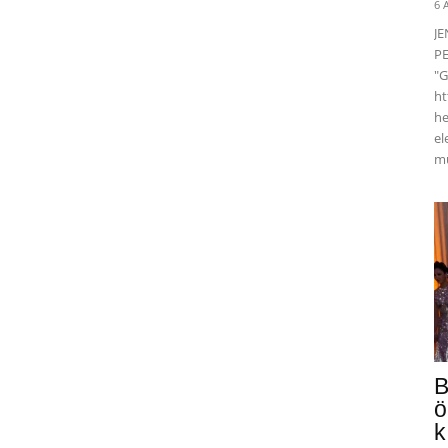
6 
J
PE
"G
ht
he
el
mü
B
ö
k