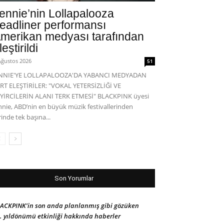
ennie’nin Lollapalooza
eadliner performansı
merikan medyası tarafından
leştirildi
Ağustos 2026
51
ENNIE'YE LOLLAPALOOZA'DA YABANCI MEDYADAN
RT ELEŞTİRİLER: "VOKAL YETERSİZLİĞİ VE
YİRCİLERİN ALANI TERK ETMESİ" BLACKPINK üyesi
nnie, ABD’nin en büyük müzik festivallerinden
rinde tek başına...
Son Yorumlar
ACKPINK’in son anda planlanmış gibi gözüken
. yıldönümü etkinliği hakkında haberler