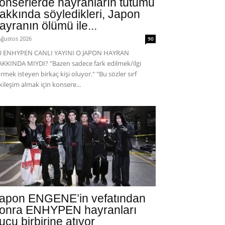
onserlerde hayranların tutumu
akkında söyledikleri, Japon
ayranın ölümü ile...
Ağustos 2026
90
U ENHYPEN CANLI YAYINI O JAPON HAYRAN
KKINDA MIYDI? "Bazen sadece fark edilmek/ilgi
rmek isteyen birkaç kişi oluyor." "Bu sözler sırf
kileşim almak için konsere...
apon ENGENE’in vefatından
onra ENHYPEN hayranları
uçu birbirine atıyor