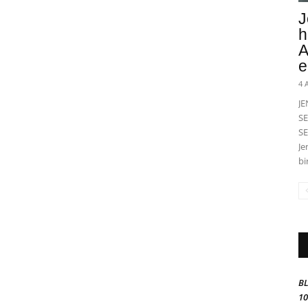
J
h
A
e
4 
J
SE
SE
Je
bi
BL
10