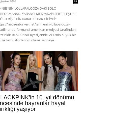
Ağustos 2026
51
ENNIE'NİN LOLLAPALOOZA'DAKİ SOLO
RFORMANSI... YABANCI MEDYADAN SERT ELEŞTİRİ:
ÖSTERİŞLİ BİR KARAOKE BAR GİBİYDİ"
tps://netizenturkey.net/jennienin-lollapalooza-
adliner-performansi-amerikan-medyasi-tarafindan-
estirildi/ BLACKPINK üyesi Jennie, ABD’nin büyük bir
zik festivalinde solo olarak sahneye...
LACKPINK’in 10. yıl dönümü
ncesinde hayranlar hayal
ırıklığı yaşıyor