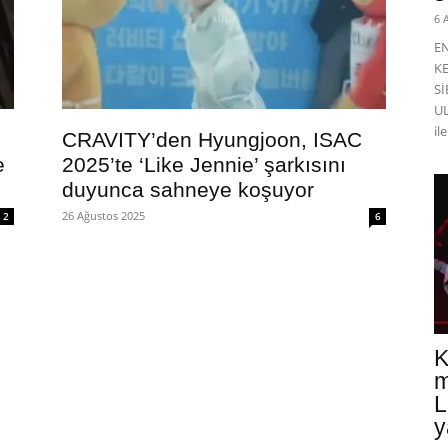
6 
E
K
Sİ
UL
il
CRAVITY’den Hyungjoon, ISAC
e
2025’te ‘Like Jennie’ şarkısını
duyunca sahneye koşuyor
26 Ağustos 2025
2
6
K
m
L
y