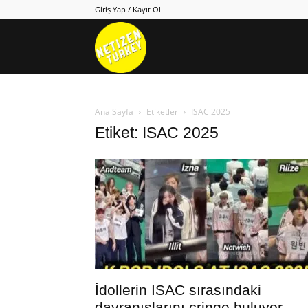
Giriş Yap / Kayıt Ol
Netizen
Turkey
Ana Sayfa
Etiketler
ISAC 2025
Etiket: ISAC 2025
İdollerin ISAC sırasındaki
davranışlarını cringe buluyor