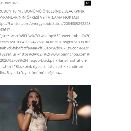
Ağustos 2026
66
RUBUN 10. YIL DÖNÜMÜ ÖNCESİNDE BLACKPINK
AYRANLARININ ÖFKESİ VE PATLAMA NOKTASI
tps://twitter.com/energysobi/status/2084309242258
4361?
ef_src=twsrc%5Etfw%7Ctwcamp%5Etweetembed%7C
wterm%5E2084309242258104361%7Ctwgr%5E939362
8ab9d5f9b4fccffa84a6cff63ebc92fd%7Ctwcon%5Es1
c10&ref_url=https%3A%2F%2Fwww.pannchoa.com%
2026%2F08%2Ftheqoo-blackpink-fans-frustration-
ils.html "Blackpink üyeleri, lütfen artık kendinize
lin.. 8. ya da 9. yıl dönümü değil bu,...