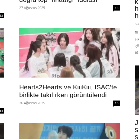
k
h
27 Ağustos 2025
13
h
33
6 
B
HA
gö
et
Hearts2Hearts ve KiiiKiii, ISAC’te
birlikte takılırken görüntülendi
26 Ağustos 2025
10
13
J
s
s