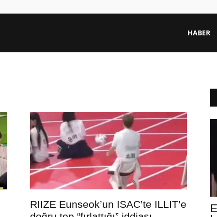
HABER
RIIZE Eunseok’un ISAC’te ILLIT’e
E
doğru top “fırlattığı” iddiası