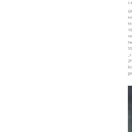
5 
G
H
ht
10
r
t
55
_
2F
bo
ge