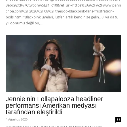
3ebc92fd%7Ctwcon%5Es1_c10&ref_url=https%3A%2F%2Fwww.pann
choa.com%2F2026%2F08%2Ftheqoo-blackpink-fans-frustration-
boils.html "Blackpink üyeleri, lütfen artık kendinize gelin.. 8. ya da 9.
yıl dönümü değil bu,...
Jennie’nin Lollapalooza headliner
performansı Amerikan medyası
tarafından eleştirildi
4 Ağustos 2026
51