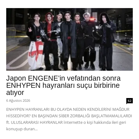
Japon ENGENE’in vefatından sonra
ENHYPEN hayranları suçu birbirine
atıyor
6 Ağustos 2026
62
ENHYPEN HAYRANLARI BU OLAYDA NEDEN KENDİLERİNİ MAĞDUR
HİSSEDİYOR? EN BAŞINDAN SİBER ZORBALIĞI BAŞLATMAMALILARDI
ft. ULUSLARARASI HAYRANLAR İnternette o kişi hakkında ileri geri
konuşup duran...