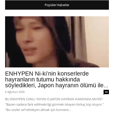
Popüler Haberler
ENHYPEN Ni-ki’nin konserlerde
hayranların tutumu hakkında
söyledikleri, Japon hayranın ölümü ile...
6 Ağustos 2026
90
BU ENHYPEN CANLI YAYINI O JAPON HAYRAN HAKKINDA MIYDI?
"Bazen sadece fark edilmek/ilgi görmek isteyen birkaç kişi oluyor."
"Bu sözler sırf etkileşim almak için konsere...