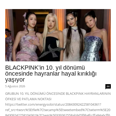
BLACKPINK’in 10. yıl dönümü
öncesinde hayranlar hayal kırıklığı
yaşıyor
5 Ağustos 2026
66
GRUBUN 10. YIL DÖNÜMÜ ÖNCESİNDE BLACKPINK HAYRANLARININ
ÖFKESİ VE PATLAMA NOKTASI
https://twitter.com/energysobi/status/2084309242258104361?
ref_src=twsrc%5Etfw%7Ctwcamp%5Etweetembed%7Ctwterm%5E20
84309242258104361%7Ctwgr%5E939362558ab9d5f9b4fccffa84a6cff6