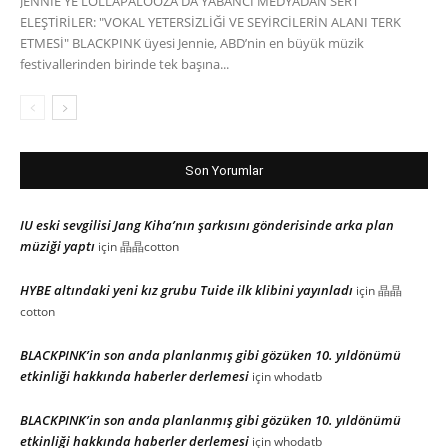
JENNIE'YE LOLLAPALOOZA'DA YABANCI MEDYADAN SERT
ELEŞTİRİLER: "VOKAL YETERSİZLİĞİ VE SEYİRCİLERİN ALANI TERK
ETMESİ" BLACKPINK üyesi Jennie, ABD’nin en büyük müzik
festivallerinden birinde tek başına...
Son Yorumlar
IU eski sevgilisi Jang Kiha’nın şarkısını gönderisinde arka plan
müziği yaptı
için
晶晶cotton
HYBE altındaki yeni kız grubu Tuide ilk klibini yayınladı
için
晶晶
cotton
BLACKPINK’in son anda planlanmış gibi gözüken 10. yıldönümü
etkinliği hakkında haberler derlemesi
için
whodatb
BLACKPINK’in son anda planlanmış gibi gözüken 10. yıldönümü
etkinliği hakkında haberler derlemesi
için
whodatb