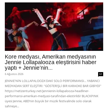
Kore medyası, Amerikan medyasının
Jennie Lollapalooza eleştirisini haber
yaptı + Jennie’nin...
6 Ağustos 2026
51
JENNIE'NİN LOLLAPALOOZA'DAKİ SOLO PERFORMANSI... YABANCI
MEDYADAN SERT ELEŞTİRİ: "GÖSTERİŞLİ BİR KARAOKE BAR GİBİYDİ"
https://netizenturkey.net/jennienin-lollapalooza-headliner-
performansi-amerikan-medyasi-tarafindan-elestirildi/ BLACKPINK
üyesi Jennie, ABD’nin büyük bir müzik festivalinde solo olarak
sahneye...