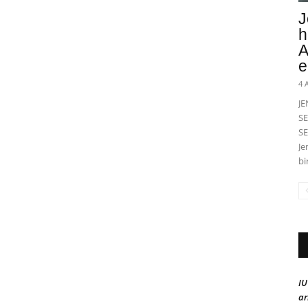
J
h
A
e
4 
J
SE
SE
Je
bi
IU
ar