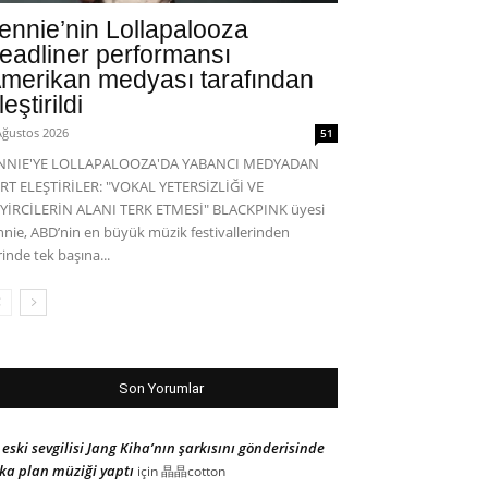
ennie’nin Lollapalooza
eadliner performansı
merikan medyası tarafından
leştirildi
Ağustos 2026
51
ENNIE'YE LOLLAPALOOZA'DA YABANCI MEDYADAN
RT ELEŞTİRİLER: "VOKAL YETERSİZLİĞİ VE
YİRCİLERİN ALANI TERK ETMESİ" BLACKPINK üyesi
nnie, ABD’nin en büyük müzik festivallerinden
rinde tek başına...
Son Yorumlar
 eski sevgilisi Jang Kiha’nın şarkısını gönderisinde
ka plan müziği yaptı
için
晶晶cotton