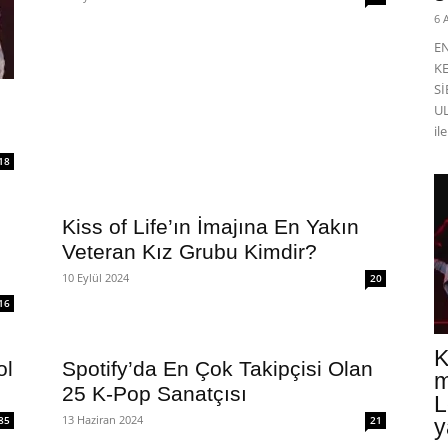
6 
E
K
Sİ
UL
il
18
Kiss of Life’ın İmajına En Yakın
Veteran Kız Grubu Kimdir?
10 Eylül 2024
20
16
K
ol
Spotify’da En Çok Takipçisi Olan
m
25 K-Pop Sanatçısı
L
13 Haziran 2024
85
21
y