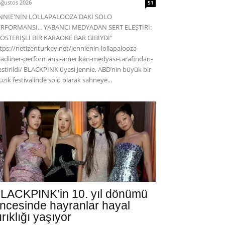
Ağustos 2026
51
ENNIE'NİN LOLLAPALOOZA'DAKİ SOLO
RFORMANSI... YABANCI MEDYADAN SERT ELEŞTİRİ:
ÖSTERİŞLİ BİR KARAOKE BAR GİBİYDİ"
tps://netizenturkey.net/jennienin-lollapalooza-
adliner-performansi-amerikan-medyasi-tarafindan-
estirildi/ BLACKPINK üyesi Jennie, ABD’nin büyük bir
zik festivalinde solo olarak sahneye...
LACKPINK’in 10. yıl dönümü
ncesinde hayranlar hayal
ırıklığı yaşıyor