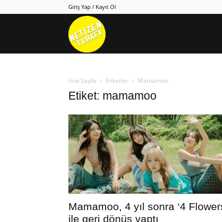
Giriş Yap / Kayıt Ol
Netizen
Turkey
Ana Sayfa
Etiketler
Mamamoo
Etiket: mamamoo
Mamamoo, 4 yıl sonra ‘4 Flower
ile geri dönüş yaptı