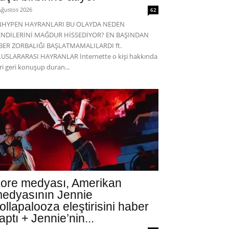
Ağustos 2026
62
NHYPEN HAYRANLARI BU OLAYDA NEDEN
ENDİLERİNİ MAĞDUR HİSSEDİYOR? EN BAŞINDAN
BER ZORBALIĞI BAŞLATMAMALILARDI ft.
USLARARASI HAYRANLAR İnternette o kişi hakkında
eri geri konuşup duran...
ore medyası, Amerikan
edyasının Jennie
ollapalooza eleştirisini haber
aptı + Jennie’nin...