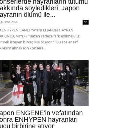
onserlerde hayranların tutumu
akkında söyledikleri, Japon
ayranın ölümü ile...
Ağustos 2026
90
U ENHYPEN CANLI YAYINI O JAPON HAYRAN
KKINDA MIYDI? "Bazen sadece fark edilmek/ilgi
rmek isteyen birkaç kişi oluyor." "Bu sözler sırf
kileşim almak için konsere...
apon ENGENE’in vefatından
onra ENHYPEN hayranları
uçu birbirine atıyor