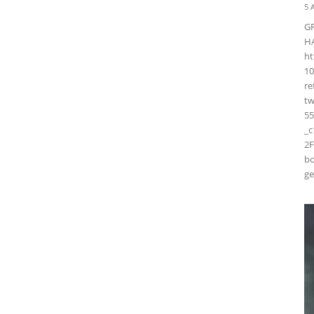
5 
G
H
ht
10
r
t
55
_
2F
bo
ge