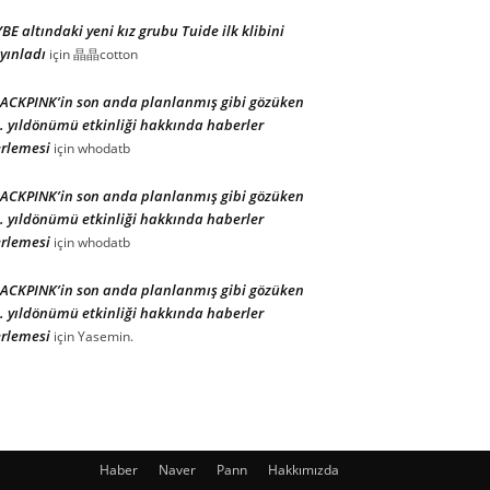
BE altındaki yeni kız grubu Tuide ilk klibini
yınladı
için
晶晶cotton
ACKPINK’in son anda planlanmış gibi gözüken
. yıldönümü etkinliği hakkında haberler
rlemesi
için
whodatb
ACKPINK’in son anda planlanmış gibi gözüken
. yıldönümü etkinliği hakkında haberler
rlemesi
için
whodatb
ACKPINK’in son anda planlanmış gibi gözüken
. yıldönümü etkinliği hakkında haberler
rlemesi
için
Yasemin.
Haber
Naver
Pann
Hakkımızda