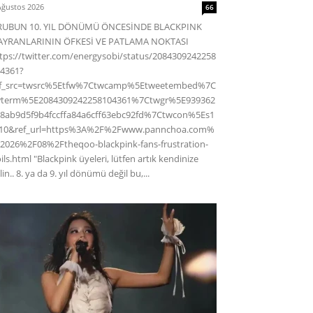
Ağustos 2026
66
RUBUN 10. YIL DÖNÜMÜ ÖNCESİNDE BLACKPINK
AYRANLARININ ÖFKESİ VE PATLAMA NOKTASI
tps://twitter.com/energysobi/status/2084309242258
4361?
ef_src=twsrc%5Etfw%7Ctwcamp%5Etweetembed%7C
wterm%5E2084309242258104361%7Ctwgr%5E939362
8ab9d5f9b4fccffa84a6cff63ebc92fd%7Ctwcon%5Es1
c10&ref_url=https%3A%2F%2Fwww.pannchoa.com%
2026%2F08%2Ftheqoo-blackpink-fans-frustration-
ils.html "Blackpink üyeleri, lütfen artık kendinize
lin.. 8. ya da 9. yıl dönümü değil bu,...