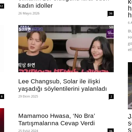
k
kadın idoller
12
h
26 Mayıs 2026
36
h
6 
B
HA
gö
et
Lee Changsub, Solar ile ilişki
yaşadığı söylentilerini yalanladı
29 Ekim 2025
8
2
Mamamoo Hwasa, ‘No Bra’
J
s
Tartışmalarına Cevap Verdi
s
25 Eylül 2024
36