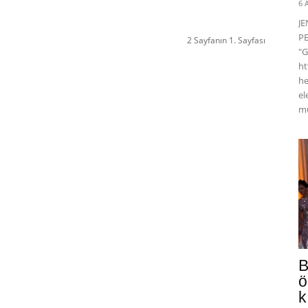
6 
J
PE
2 Sayfanın 1. Sayfası
"G
ht
he
el
mü
B
ö
k