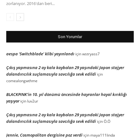
zorlanıyor. 2016'dan beri...
Son Yorumlar
aespa ‘Switchblade’ klibi yayınlandı
için
wstryass7
Çıkış yapmasına 2 ay kala kaybolan 29 yaşındaki Japon stajyer
dolandırıcılık suçlamasıyla savcılığa sevk edildi
için
comealongwthme
BLACKPINK’in 10. yıl dönümü öncesinde hayranlar hayal kırıklığı
yaşıyor
için
luv2ur
Çıkış yapmasına 2 ay kala kaybolan 29 yaşındaki Japon stajyer
dolandırıcılık suçlamasıyla savcılığa sevk edildi
için
Ö.Ö
Jennie, Cosmopolitan dergisine poz verdi
için
maya111linda