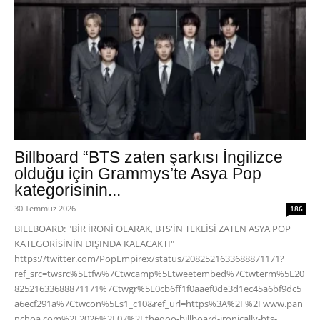
Billboard “BTS zaten şarkısı İngilizce
olduğu için Grammys’te Asya Pop
kategorisinin...
30 Temmuz 2026
186
BILLBOARD: "BİR İRONİ OLARAK, BTS'İN TEKLİSİ ZATEN ASYA POP
KATEGORİSİNİN DIŞINDA KALACAKTI"
https://twitter.com/PopEmpirex/status/2082521633688871171?
ref_src=twsrc%5Etfw%7Ctwcamp%5Etweetembed%7Ctwterm%5E20
82521633688871171%7Ctwgr%5E0cb6ff1f0aaef0de3d1ec45a6bf9dc5
a6ecf291a%7Ctwcon%5Es1_c10&ref_url=https%3A%2F%2Fwww.pan
nchoa.com%2F2026%2F07%2Ftheqoo-billboard-ironically-bts-