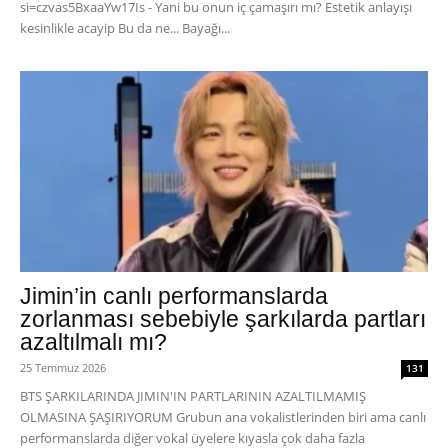
si=czvas5BxaaYw17Is - Yani bu onun iç çamaşırı mı? Estetik anlayışı
kesinlikle acayip Bu da ne... Bayağı...
Jimin’in canlı performanslarda
zorlanması sebebiyle şarkılarda partları
azaltılmalı mı?
25 Temmuz 2026
131
BTS ŞARKILARINDA JIMIN'IN PARTLARININ AZALTILMAMIŞ
OLMASINA ŞAŞIRIYORUM Grubun ana vokalistlerinden biri ama canlı
performanslarda diğer vokal üyelere kıyasla çok daha fazla