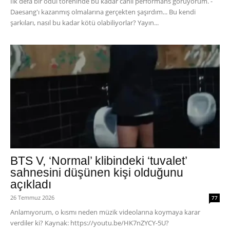
İlk defa bir ödül töreninde bu kadar canlı performans görüyorum. -
Daesang'ı kazanmış olmalarına gerçekten şaşırdım... Bu kendi
şarkıları, nasıl bu kadar kötü olabiliyorlar? Yayın...
BTS V, ‘Normal’ klibindeki ‘tuvalet’
sahnesini düşünen kişi olduğunu
açıkladı
26 Temmuz 2026
77
Anlamıyorum, o kısmı neden müzik videolarına koymaya karar
verdiler ki? Kaynak: https://youtu.be/HK7nZYCY-5U?