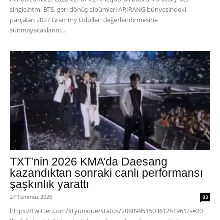
single.html BTS, geri dönüş albümleri ARIRANG bünyesindeki
parçaları 2027 Grammy Ödülleri değerlendirmesine
sunmayacaklarını...
TXT’nin 2026 KMA’da Daesang
kazandıktan sonraki canlı performansı
şaşkınlık yarattı
27 Temmuz 2026
83
https://twitter.com/ktyunique/status/2080995150361251961?s=20