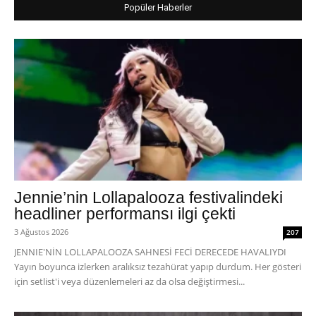
Popüler Haberler
Jennie’nin Lollapalooza festivalindeki
headliner performansı ilgi çekti
3 Ağustos 2026
207
JENNIE'NİN LOLLAPALOOZA SAHNESİ FECİ DERECEDE HAVALIYDI
Yayın boyunca izlerken aralıksız tezahürat yapıp durdum. Her gösteri
için setlist'i veya düzenlemeleri az da olsa değiştirmesi...