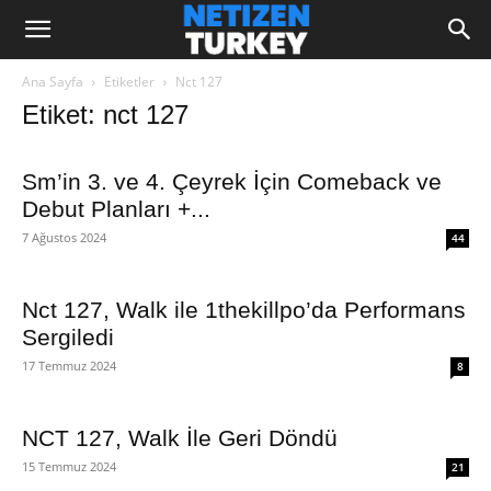
Ana Sayfa
Etiketler
Nct 127
Etiket: nct 127
Sm’in 3. ve 4. Çeyrek İçin Comeback ve
Debut Planları +...
7 Ağustos 2024
44
Nct 127, Walk ile 1thekillpo’da Performans
Sergiledi
17 Temmuz 2024
8
NCT 127, Walk İle Geri Döndü
15 Temmuz 2024
21