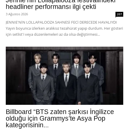
Jennie’nin Lollapalooza festivalindeki
headliner performansı ilgi çekti
3 Ağustos 2026
207
JENNIE'NİN LOLLAPALOOZA SAHNESİ FECİ DERECEDE HAVALIYDI
Yayın boyunca izlerken aralıksız tezahürat yapıp durdum. Her gösteri
için setlist'i veya düzenlemeleri az da olsa değiştirmesi...
Billboard “BTS zaten şarkısı İngilizce
olduğu için Grammys’te Asya Pop
kategorisinin...