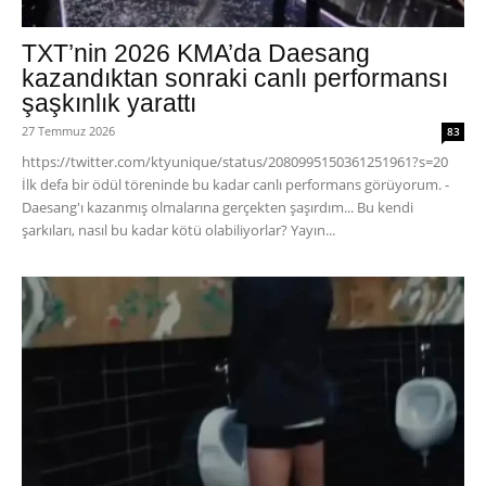
TXT’nin 2026 KMA’da Daesang
kazandıktan sonraki canlı performansı
şaşkınlık yarattı
27 Temmuz 2026
83
https://twitter.com/ktyunique/status/2080995150361251961?s=20
İlk defa bir ödül töreninde bu kadar canlı performans görüyorum. -
Daesang'ı kazanmış olmalarına gerçekten şaşırdım... Bu kendi
şarkıları, nasıl bu kadar kötü olabiliyorlar? Yayın...