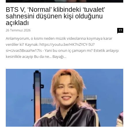
BTS V, ‘Normal’ klibindeki ‘tuvalet’
sahnesini düşünen kişi olduğunu
açıkladı
26 Temmuz 2026
77
Anlamıyorum, o kısmı neden müzik videolarına koymaya karar
verdiler ki? Kaynak: https://youtu.be/HK7nZYCY-5U?
si=czvas5BxaaYw17Is - Yani bu onun iç çamaşırı mı? Estetik anlayışı
kesinlikle acayip Bu da ne... Bayağı...