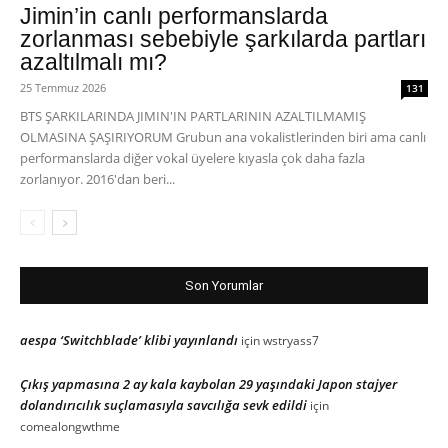
Jimin’in canlı performanslarda
zorlanması sebebiyle şarkılarda partları
azaltılmalı mı?
25 Temmuz 2026
131
BTS ŞARKILARINDA JIMIN'IN PARTLARININ AZALTILMAMIŞ
OLMASINA ŞAŞIRIYORUM Grubun ana vokalistlerinden biri ama canlı
performanslarda diğer vokal üyelere kıyasla çok daha fazla
zorlanıyor. 2016'dan beri...
Son Yorumlar
aespa ‘Switchblade’ klibi yayınlandı
için
wstryass7
Çıkış yapmasına 2 ay kala kaybolan 29 yaşındaki Japon stajyer
dolandırıcılık suçlamasıyla savcılığa sevk edildi
için
comealongwthme