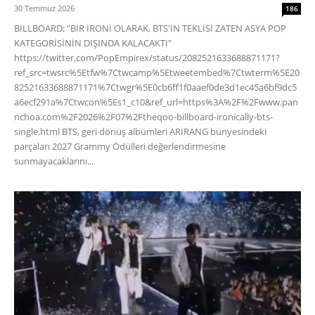
30 Temmuz 2026
186
BILLBOARD: "BİR İRONİ OLARAK, BTS'İN TEKLİSİ ZATEN ASYA POP
KATEGORİSİNİN DIŞINDA KALACAKTI"
https://twitter.com/PopEmpirex/status/2082521633688871171?
ref_src=twsrc%5Etfw%7Ctwcamp%5Etweetembed%7Ctwterm%5E20
82521633688871171%7Ctwgr%5E0cb6ff1f0aaef0de3d1ec45a6bf9dc5
a6ecf291a%7Ctwcon%5Es1_c10&ref_url=https%3A%2F%2Fwww.pan
nchoa.com%2F2026%2F07%2Ftheqoo-billboard-ironically-bts-
single.html BTS, geri dönüş albümleri ARIRANG bünyesindeki
parçaları 2027 Grammy Ödülleri değerlendirmesine
sunmayacaklarını...