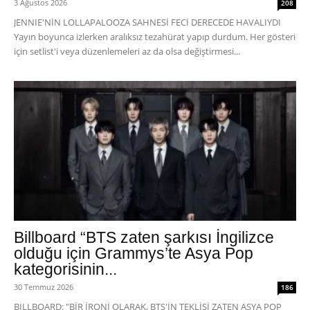
3 Ağustos 2026
208
JENNIE'NİN LOLLAPALOOZA SAHNESİ FECİ DERECEDE HAVALIYDI
Yayın boyunca izlerken aralıksız tezahürat yapıp durdum. Her gösteri
için setlist'i veya düzenlemeleri az da olsa değiştirmesi...
Billboard “BTS zaten şarkısı İngilizce
olduğu için Grammys’te Asya Pop
kategorisinin...
30 Temmuz 2026
186
BILLBOARD: "BİR İRONİ OLARAK, BTS'İN TEKLİSİ ZATEN ASYA POP