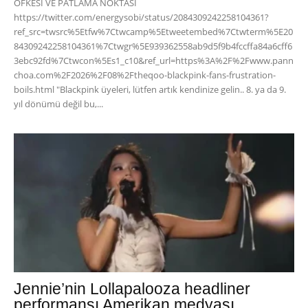
ÖFKESİ VE PATLAMA NOKTASI
https://twitter.com/energysobi/status/2084309242258104361?
ref_src=twsrc%5Etfw%7Ctwcamp%5Etweetembed%7Ctwterm%5E20
84309242258104361%7Ctwgr%5E939362558ab9d5f9b4fccffa84a6cff6
3ebc92fd%7Ctwcon%5Es1_c10&ref_url=https%3A%2F%2Fwww.pann
choa.com%2F2026%2F08%2Ftheqoo-blackpink-fans-frustration-
boils.html "Blackpink üyeleri, lütfen artık kendinize gelin.. 8. ya da 9.
yıl dönümü değil bu,...
Jennie’nin Lollapalooza headliner
performansı Amerikan medyası