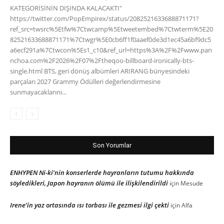
KATEGORİSİNİN DIŞINDA KALACAKTI"
https://twitter.com/PopEmpirex/status/2082521633688871171?
ref_src=twsrc%5Etfw%7Ctwcamp%5Etweetembed%7Ctwterm%5E20
82521633688871171%7Ctwgr%5E0cb6ff1f0aaef0de3d1ec45a6bf9dc5
a6ecf291a%7Ctwcon%5Es1_c10&ref_url=https%3A%2F%2Fwww.pan
nchoa.com%2F2026%2F07%2Ftheqoo-billboard-ironically-bts-
single.html BTS, geri dönüş albümleri ARIRANG bünyesindeki
parçaları 2027 Grammy Ödülleri değerlendirmesine
sunmayacaklarını...
Son Yorumlar
ENHYPEN Ni-ki’nin konserlerde hayranların tutumu hakkında
söyledikleri, Japon hayranın ölümü ile ilişkilendirildi
için
Mesude
Irene’in yaz ortasında ısı torbası ile gezmesi ilgi çekti
için
Alfa