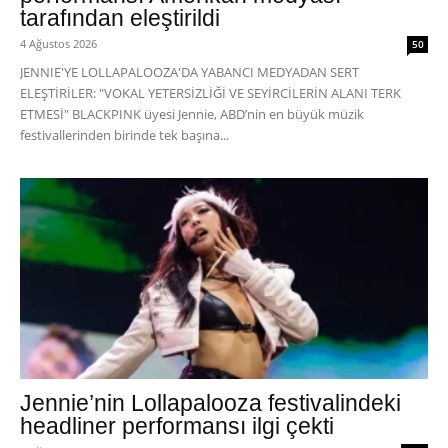
tarafından eleştirildi
4 Ağustos 2026
50
JENNIE'YE LOLLAPALOOZA'DA YABANCI MEDYADAN SERT
ELEŞTİRİLER: "VOKAL YETERSİZLİĞİ VE SEYİRCİLERİN ALANI TERK
ETMESİ" BLACKPINK üyesi Jennie, ABD’nin en büyük müzik
festivallerinden birinde tek başına...
Jennie’nin Lollapalooza festivalindeki
headliner performansı ilgi çekti