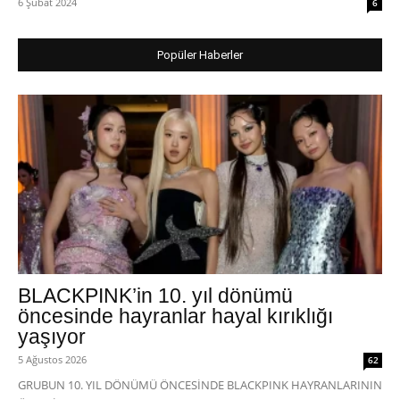
6 Şubat 2024
6
Popüler Haberler
BLACKPINK’in 10. yıl dönümü
öncesinde hayranlar hayal kırıklığı
yaşıyor
5 Ağustos 2026
62
GRUBUN 10. YIL DÖNÜMÜ ÖNCESİNDE BLACKPINK HAYRANLARININ