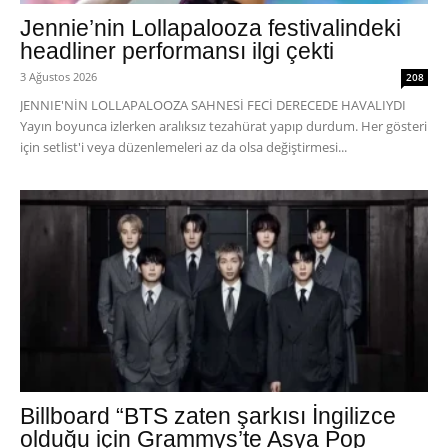
Jennie’nin Lollapalooza festivalindeki
headliner performansı ilgi çekti
3 Ağustos 2026
208
JENNIE'NİN LOLLAPALOOZA SAHNESİ FECİ DERECEDE HAVALIYDI
Yayın boyunca izlerken aralıksız tezahürat yapıp durdum. Her gösteri
için setlist'i veya düzenlemeleri az da olsa değiştirmesi...
Billboard “BTS zaten şarkısı İngilizce
olduğu için Grammys’te Asya Pop