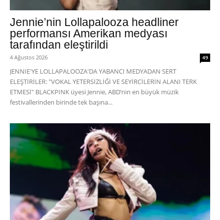
Jennie’nin Lollapalooza headliner
performansı Amerikan medyası
tarafından eleştirildi
4 Ağustos 2026
49
JENNIE'YE LOLLAPALOOZA'DA YABANCI MEDYADAN SERT
ELEŞTİRİLER: "VOKAL YETERSİZLİĞİ VE SEYİRCİLERİN ALANI TERK
ETMESİ" BLACKPINK üyesi Jennie, ABD’nin en büyük müzik
festivallerinden birinde tek başına...