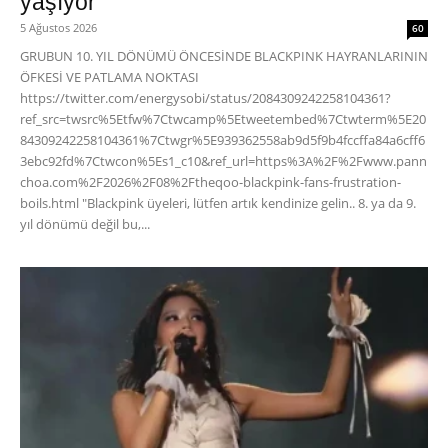
yaşıyor
5 Ağustos 2026
60
GRUBUN 10. YIL DÖNÜMÜ ÖNCESİNDE BLACKPINK HAYRANLARININ
ÖFKESİ VE PATLAMA NOKTASI
https://twitter.com/energysobi/status/2084309242258104361?
ref_src=twsrc%5Etfw%7Ctwcamp%5Etweetembed%7Ctwterm%5E20
84309242258104361%7Ctwgr%5E939362558ab9d5f9b4fccffa84a6cff6
3ebc92fd%7Ctwcon%5Es1_c10&ref_url=https%3A%2F%2Fwww.pann
choa.com%2F2026%2F08%2Ftheqoo-blackpink-fans-frustration-
boils.html "Blackpink üyeleri, lütfen artık kendinize gelin.. 8. ya da 9.
yıl dönümü değil bu,...