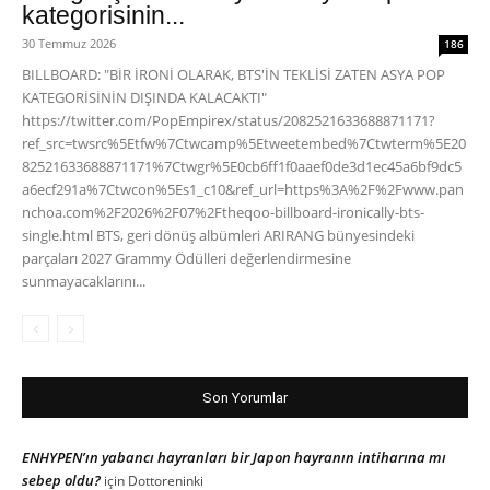
kategorisinin...
30 Temmuz 2026
186
BILLBOARD: "BİR İRONİ OLARAK, BTS'İN TEKLİSİ ZATEN ASYA POP
KATEGORİSİNİN DIŞINDA KALACAKTI"
https://twitter.com/PopEmpirex/status/2082521633688871171?
ref_src=twsrc%5Etfw%7Ctwcamp%5Etweetembed%7Ctwterm%5E20
82521633688871171%7Ctwgr%5E0cb6ff1f0aaef0de3d1ec45a6bf9dc5
a6ecf291a%7Ctwcon%5Es1_c10&ref_url=https%3A%2F%2Fwww.pan
nchoa.com%2F2026%2F07%2Ftheqoo-billboard-ironically-bts-
single.html BTS, geri dönüş albümleri ARIRANG bünyesindeki
parçaları 2027 Grammy Ödülleri değerlendirmesine
sunmayacaklarını...
Son Yorumlar
ENHYPEN’ın yabancı hayranları bir Japon hayranın intiharına mı
sebep oldu?
için
Dottoreninki