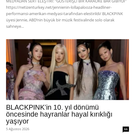
MEDYADAN SERT ELEŞTİRİ: "GÖSTERİŞLİ BİR KARAOKE BAR GİBİYDİ"
https://netizenturkey.net/jennienin-lollapalooza-headliner-
performansi-amerikan-medyasi-tarafindan-elestirildi/ BLACKPINK
üyesi Jennie, ABD’nin büyük bir müzik festivalinde solo olarak
sahneye...
BLACKPINK’in 10. yıl dönümü
öncesinde hayranlar hayal kırıklığı
yaşıyor
5 Ağustos 2026
66