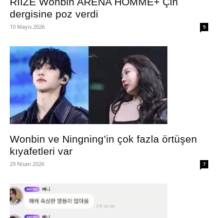
RIIZE Wonbin ARENA HOMME+ Çin
dergisine poz verdi
10 Mayıs 2026
9
Wonbin ve Ningning’in çok fazla örtüşen
kıyafetleri var
29 Nisan 2026
7