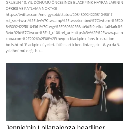
GRUBUN 10. YIL DÖNÜMÜ ÖNCESİNDE BLACKPINK HAYRANLARININ
ÖFKESİ VE PATLAMA NOKTASI
https://twitter.com/energysobi/status/2084309242258104361?
ref_src=twsrc%5Etfw%7Ctwcamp%5Etweetembed%7Ctwterm%5E20
84309242258104361%7Ctwgr%5E939362558ab9d5f9b4fccffa84a6cff6
3ebc92fd%7Ctwcon%5Es1_c10&ref_url=https%3A%2F%2Fwww.pann
choa.com%2F2026%2F08%2Ftheqoo-blackpink-fans-frustration-
boils.html "Blackpink üyeleri, lütfen artık kendinize gelin.. 8. ya da 9.
yıl dönümü değil bu,...
Jennie’nin Lollapalooza headliner