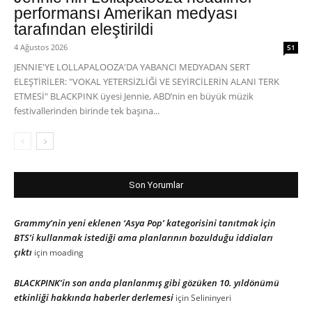
performansı Amerikan medyası
tarafından eleştirildi
4 Ağustos 2026
51
JENNIE'YE LOLLAPALOOZA'DA YABANCI MEDYADAN SERT
ELEŞTİRİLER: "VOKAL YETERSİZLİĞİ VE SEYİRCİLERİN ALANI TERK
ETMESİ" BLACKPINK üyesi Jennie, ABD’nin en büyük müzik
festivallerinden birinde tek başına...
Son Yorumlar
Grammy’nin yeni eklenen ‘Asya Pop’ kategorisini tanıtmak için
BTS’i kullanmak istediği ama planlarının bozulduğu iddiaları
çıktı
için
moading
BLACKPINK’in son anda planlanmış gibi gözüken 10. yıldönümü
etkinliği hakkında haberler derlemesi
için
Selininyeri