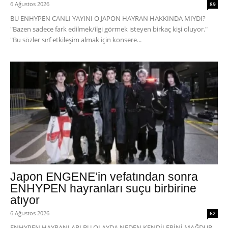
6 Ağustos 2026
89
BU ENHYPEN CANLI YAYINI O JAPON HAYRAN HAKKINDA MIYDI?
"Bazen sadece fark edilmek/ilgi görmek isteyen birkaç kişi oluyor."
"Bu sözler sırf etkileşim almak için konsere...
Japon ENGENE’in vefatından sonra
ENHYPEN hayranları suçu birbirine
atıyor
6 Ağustos 2026
62
ENHYPEN HAYRANLARI BU OLAYDA NEDEN KENDİLERİNİ MAĞDUR