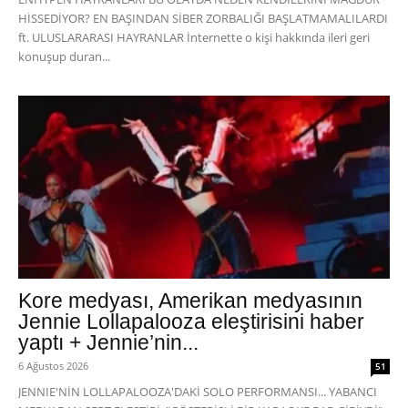
HİSSEDİYOR? EN BAŞINDAN SİBER ZORBALIĞI BAŞLATMAMALILARDI
ft. ULUSLARARASI HAYRANLAR İnternette o kişi hakkında ileri geri
konuşup duran...
Kore medyası, Amerikan medyasının
Jennie Lollapalooza eleştirisini haber
yaptı + Jennie’nin...
6 Ağustos 2026
51
JENNIE'NİN LOLLAPALOOZA'DAKİ SOLO PERFORMANSI... YABANCI