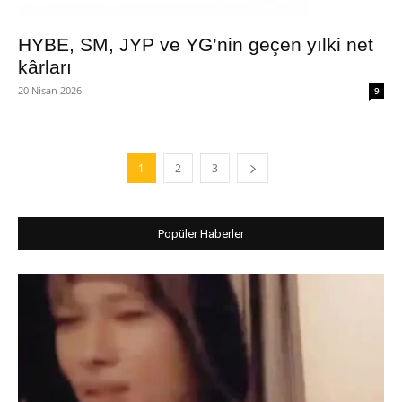
HYBE, SM, JYP ve YG’nin geçen yılki net
kârları
20 Nisan 2026
9
1
2
3
Popüler Haberler