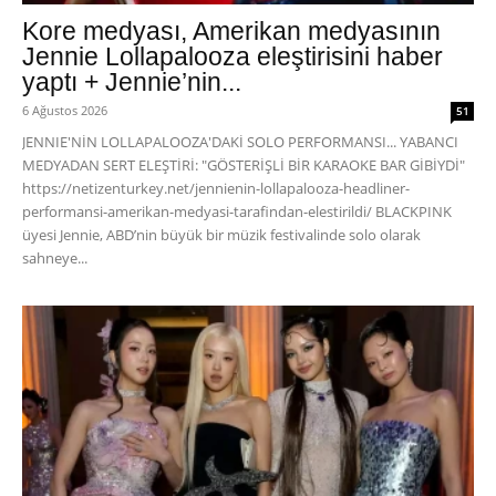
Kore medyası, Amerikan medyasının
Jennie Lollapalooza eleştirisini haber
yaptı + Jennie’nin...
6 Ağustos 2026
51
JENNIE'NİN LOLLAPALOOZA'DAKİ SOLO PERFORMANSI... YABANCI
MEDYADAN SERT ELEŞTİRİ: "GÖSTERİŞLİ BİR KARAOKE BAR GİBİYDİ"
https://netizenturkey.net/jennienin-lollapalooza-headliner-
performansi-amerikan-medyasi-tarafindan-elestirildi/ BLACKPINK
üyesi Jennie, ABD’nin büyük bir müzik festivalinde solo olarak
sahneye...