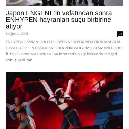
Japon ENGENE’in vefatından sonra
ENHYPEN hayranları suçu birbirine
atıyor
6 Ağustos 2026
62
ENHYPEN HAYRANLARI BU OLAYDA NEDEN KENDİLERİNİ MAĞDUR
HİSSEDİYOR? EN BAŞINDAN SİBER ZORBALIĞI BAŞLATMAMALILARDI
ft. ULUSLARARASI HAYRANLAR İnternette o kişi hakkında ileri geri
konuşup duran...