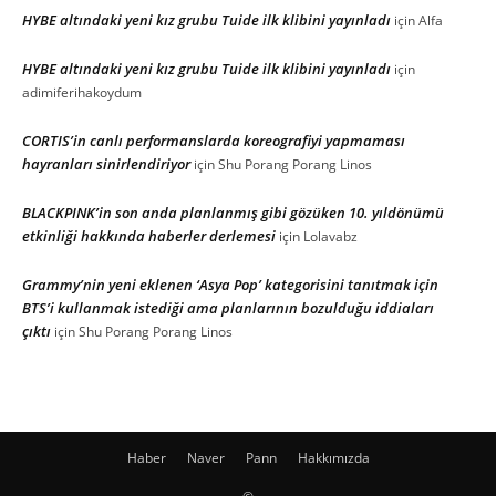
HYBE altındaki yeni kız grubu Tuide ilk klibini yayınladı
için
Alfa
HYBE altındaki yeni kız grubu Tuide ilk klibini yayınladı
için
adimiferihakoydum
CORTIS’in canlı performanslarda koreografiyi yapmaması
hayranları sinirlendiriyor
için
Shu Porang Porang Linos
BLACKPINK’in son anda planlanmış gibi gözüken 10. yıldönümü
etkinliği hakkında haberler derlemesi
için
Lolavabz
Grammy’nin yeni eklenen ‘Asya Pop’ kategorisini tanıtmak için
BTS’i kullanmak istediği ama planlarının bozulduğu iddiaları
çıktı
için
Shu Porang Porang Linos
Haber
Naver
Pann
Hakkımızda