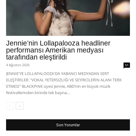
Jennie’nin Lollapalooza headliner
performansı Amerikan medyası
tarafından eleştirildi
4 Ağustos 2026
51
JENNIE'YE LOLLAPALOOZA'DA YABANCI MEDYADAN SERT
ELEŞTİRİLER: "VOKAL YETERSİZLİĞİ VE SEYİRCİLERİN ALANI TERK
ETMESİ" BLACKPINK üyesi Jennie, ABD’nin en büyük müzik
festivallerinden birinde tek başına...
Son Yorumlar