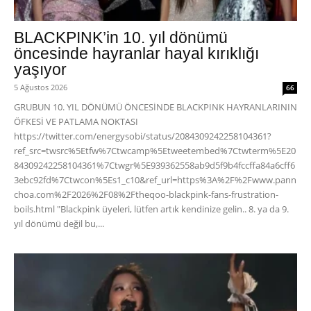
BLACKPINK’in 10. yıl dönümü
öncesinde hayranlar hayal kırıklığı
yaşıyor
5 Ağustos 2026
66
GRUBUN 10. YIL DÖNÜMÜ ÖNCESİNDE BLACKPINK HAYRANLARININ
ÖFKESİ VE PATLAMA NOKTASI
https://twitter.com/energysobi/status/2084309242258104361?
ref_src=twsrc%5Etfw%7Ctwcamp%5Etweetembed%7Ctwterm%5E20
84309242258104361%7Ctwgr%5E939362558ab9d5f9b4fccffa84a6cff6
3ebc92fd%7Ctwcon%5Es1_c10&ref_url=https%3A%2F%2Fwww.pann
choa.com%2F2026%2F08%2Ftheqoo-blackpink-fans-frustration-
boils.html "Blackpink üyeleri, lütfen artık kendinize gelin.. 8. ya da 9.
yıl dönümü değil bu,...