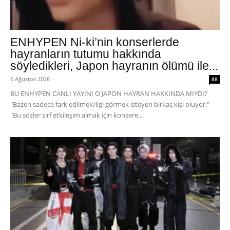
ENHYPEN Ni-ki’nin konserlerde
hayranların tutumu hakkında
söyledikleri, Japon hayranın ölümü ile...
6 Ağustos 2026
88
BU ENHYPEN CANLI YAYINI O JAPON HAYRAN HAKKINDA MIYDI?
"Bazen sadece fark edilmek/ilgi görmek isteyen birkaç kişi oluyor."
"Bu sözler sırf etkileşim almak için konsere...