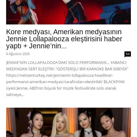
Kore medyası, Amerikan medyasının
Jennie Lollapalooza eleştirisini haber
yaptı + Jennie’nin...
6 Ağustos 2026
53
JENNIE'NİN LOLLAPALOOZA'DAKİ SOLO PERFORMANSI... YABANCI
MEDYADAN SERT ELEŞTİRİ: "GÖSTERİŞLİ BİR KARAOKE BAR GİBİYDİ"
https://netizenturkey.net/jennienin-lollapalooza-headliner-
performansi-amerikan-medyasi-tarafindan-elestirildi/ BLACKPINK
üyesi Jennie, ABD’nin büyük bir müzik festivalinde solo olarak
sahneye...