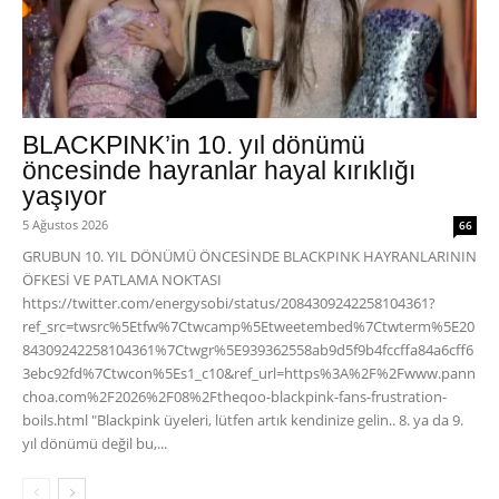
BLACKPINK’in 10. yıl dönümü
öncesinde hayranlar hayal kırıklığı
yaşıyor
5 Ağustos 2026
66
GRUBUN 10. YIL DÖNÜMÜ ÖNCESİNDE BLACKPINK HAYRANLARININ
ÖFKESİ VE PATLAMA NOKTASI
https://twitter.com/energysobi/status/2084309242258104361?
ref_src=twsrc%5Etfw%7Ctwcamp%5Etweetembed%7Ctwterm%5E20
84309242258104361%7Ctwgr%5E939362558ab9d5f9b4fccffa84a6cff6
3ebc92fd%7Ctwcon%5Es1_c10&ref_url=https%3A%2F%2Fwww.pann
choa.com%2F2026%2F08%2Ftheqoo-blackpink-fans-frustration-
boils.html "Blackpink üyeleri, lütfen artık kendinize gelin.. 8. ya da 9.
yıl dönümü değil bu,...