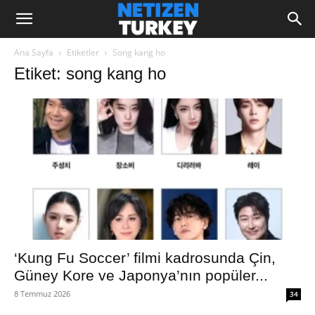
Ana Sayfa
Etiketler
Song kang ho
Etiket: song kang ho
‘Kung Fu Soccer’ filmi kadrosunda Çin,
Güney Kore ve Japonya’nın popüler...
8 Temmuz 2026
34