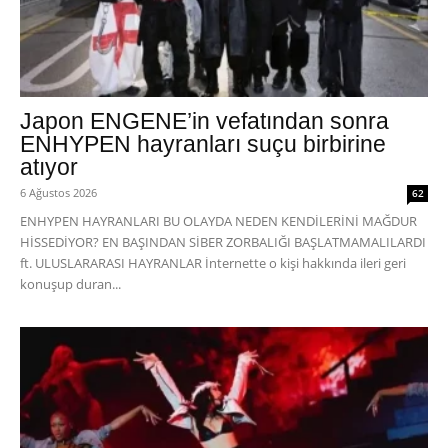
Japon ENGENE’in vefatından sonra
ENHYPEN hayranları suçu birbirine
atıyor
6 Ağustos 2026
62
ENHYPEN HAYRANLARI BU OLAYDA NEDEN KENDİLERİNİ MAĞDUR
HİSSEDİYOR? EN BAŞINDAN SİBER ZORBALIĞI BAŞLATMAMALILARDI
ft. ULUSLARARASI HAYRANLAR İnternette o kişi hakkında ileri geri
konuşup duran...