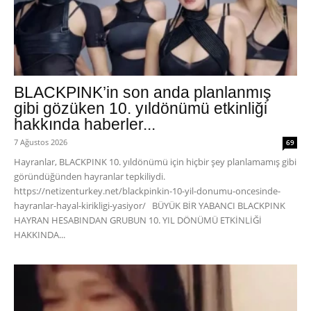
BLACKPINK’in son anda planlanmış
gibi gözüken 10. yıldönümü etkinliği
hakkında haberler...
7 Ağustos 2026
69
Hayranlar, BLACKPINK 10. yıldönümü için hiçbir şey planlamamış gibi
göründüğünden hayranlar tepkiliydi.
https://netizenturkey.net/blackpinkin-10-yil-donumu-oncesinde-
hayranlar-hayal-kirikligi-yasiyor/ BÜYÜK BİR YABANCI BLACKPINK
HAYRAN HESABINDAN GRUBUN 10. YIL DÖNÜMÜ ETKİNLİĞİ
HAKKINDA...