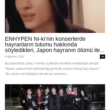
ENHYPEN Ni-ki’nin konserlerde
hayranların tutumu hakkında
söyledikleri, Japon hayranın ölümü ile...
6 Ağustos 2026
90
BU ENHYPEN CANLI YAYINI O JAPON HAYRAN HAKKINDA MIYDI?
"Bazen sadece fark edilmek/ilgi görmek isteyen birkaç kişi oluyor."
"Bu sözler sırf etkileşim almak için konsere...