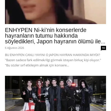
ENHYPEN Ni-ki’nin konserlerde
hayranların tutumu hakkında
söyledikleri, Japon hayranın ölümü ile...
6 Ağustos 2026
90
BU ENHYPEN CANLI YAYINI O JAPON HAYRAN HAKKINDA MIYDI?
"Bazen sadece fark edilmek/ilgi görmek isteyen birkaç kişi oluyor."
"Bu sözler sırf etkileşim almak için konsere...