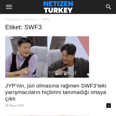
Ana Sayfa
Etiketler
SWF3
Etiket: SWF3
JYP’nin, jüri olmasına rağmen SWF3’teki
yarışmacıların hiçbirini tanımadığı ortaya
çıktı
28 Mayıs 2025
6