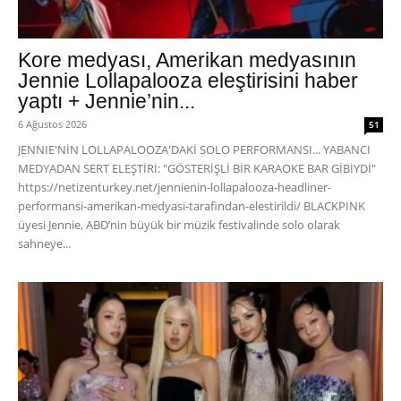
Kore medyası, Amerikan medyasının
Jennie Lollapalooza eleştirisini haber
yaptı + Jennie’nin...
6 Ağustos 2026
51
JENNIE'NİN LOLLAPALOOZA'DAKİ SOLO PERFORMANSI... YABANCI
MEDYADAN SERT ELEŞTİRİ: "GÖSTERİŞLİ BİR KARAOKE BAR GİBİYDİ"
https://netizenturkey.net/jennienin-lollapalooza-headliner-
performansi-amerikan-medyasi-tarafindan-elestirildi/ BLACKPINK
üyesi Jennie, ABD’nin büyük bir müzik festivalinde solo olarak
sahneye...