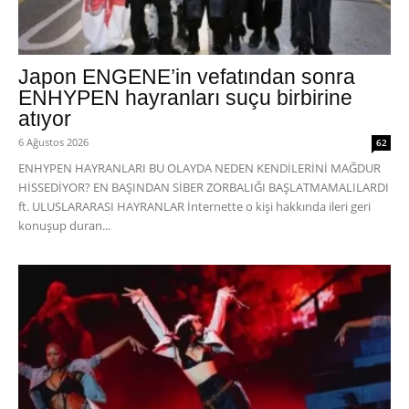
Japon ENGENE’in vefatından sonra
ENHYPEN hayranları suçu birbirine
atıyor
6 Ağustos 2026
62
ENHYPEN HAYRANLARI BU OLAYDA NEDEN KENDİLERİNİ MAĞDUR
HİSSEDİYOR? EN BAŞINDAN SİBER ZORBALIĞI BAŞLATMAMALILARDI
ft. ULUSLARARASI HAYRANLAR İnternette o kişi hakkında ileri geri
konuşup duran...