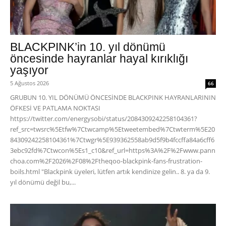
BLACKPINK’in 10. yıl dönümü
öncesinde hayranlar hayal kırıklığı
yaşıyor
5 Ağustos 2026
66
GRUBUN 10. YIL DÖNÜMÜ ÖNCESİNDE BLACKPINK HAYRANLARININ
ÖFKESİ VE PATLAMA NOKTASI
https://twitter.com/energysobi/status/2084309242258104361?
ref_src=twsrc%5Etfw%7Ctwcamp%5Etweetembed%7Ctwterm%5E20
84309242258104361%7Ctwgr%5E939362558ab9d5f9b4fccffa84a6cff6
3ebc92fd%7Ctwcon%5Es1_c10&ref_url=https%3A%2F%2Fwww.pann
choa.com%2F2026%2F08%2Ftheqoo-blackpink-fans-frustration-
boils.html "Blackpink üyeleri, lütfen artık kendinize gelin.. 8. ya da 9.
yıl dönümü değil bu,...