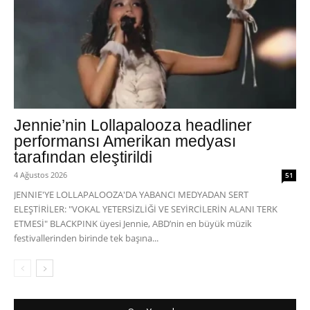
Jennie’nin Lollapalooza headliner
performansı Amerikan medyası
tarafından eleştirildi
4 Ağustos 2026
51
JENNIE'YE LOLLAPALOOZA'DA YABANCI MEDYADAN SERT
ELEŞTİRİLER: "VOKAL YETERSİZLİĞİ VE SEYİRCİLERİN ALANI TERK
ETMESİ" BLACKPINK üyesi Jennie, ABD’nin en büyük müzik
festivallerinden birinde tek başına...