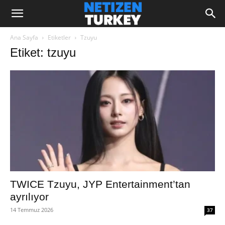
Ana Sayfa
Etiketler
Tzuyu
Etiket: tzuyu
TWICE Tzuyu, JYP Entertainment’tan
ayrılıyor
14 Temmuz 2026
37