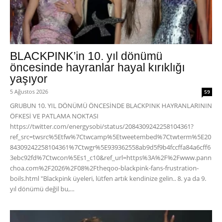
BLACKPINK’in 10. yıl dönümü
öncesinde hayranlar hayal kırıklığı
yaşıyor
5 Ağustos 2026
59
GRUBUN 10. YIL DÖNÜMÜ ÖNCESİNDE BLACKPINK HAYRANLARININ
ÖFKESİ VE PATLAMA NOKTASI
https://twitter.com/energysobi/status/2084309242258104361?
ref_src=twsrc%5Etfw%7Ctwcamp%5Etweetembed%7Ctwterm%5E20
84309242258104361%7Ctwgr%5E939362558ab9d5f9b4fccffa84a6cff6
3ebc92fd%7Ctwcon%5Es1_c10&ref_url=https%3A%2F%2Fwww.pann
choa.com%2F2026%2F08%2Ftheqoo-blackpink-fans-frustration-
boils.html "Blackpink üyeleri, lütfen artık kendinize gelin.. 8. ya da 9.
yıl dönümü değil bu,...