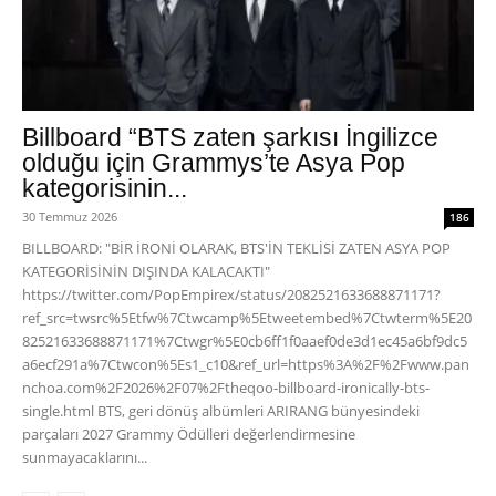
Billboard “BTS zaten şarkısı İngilizce
olduğu için Grammys’te Asya Pop
kategorisinin...
30 Temmuz 2026
186
BILLBOARD: "BİR İRONİ OLARAK, BTS'İN TEKLİSİ ZATEN ASYA POP
KATEGORİSİNİN DIŞINDA KALACAKTI"
https://twitter.com/PopEmpirex/status/2082521633688871171?
ref_src=twsrc%5Etfw%7Ctwcamp%5Etweetembed%7Ctwterm%5E20
82521633688871171%7Ctwgr%5E0cb6ff1f0aaef0de3d1ec45a6bf9dc5
a6ecf291a%7Ctwcon%5Es1_c10&ref_url=https%3A%2F%2Fwww.pan
nchoa.com%2F2026%2F07%2Ftheqoo-billboard-ironically-bts-
single.html BTS, geri dönüş albümleri ARIRANG bünyesindeki
parçaları 2027 Grammy Ödülleri değerlendirmesine
sunmayacaklarını...