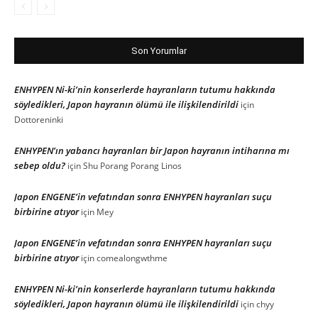
Son Yorumlar
ENHYPEN Ni-ki’nin konserlerde hayranların tutumu hakkında
söyledikleri, Japon hayranın ölümü ile ilişkilendirildi
için
Dottoreninki
ENHYPEN’ın yabancı hayranları bir Japon hayranın intiharına mı
sebep oldu?
için
Shu Porang Porang Linos
Japon ENGENE’in vefatından sonra ENHYPEN hayranları suçu
birbirine atıyor
için
Mey
Japon ENGENE’in vefatından sonra ENHYPEN hayranları suçu
birbirine atıyor
için
comealongwthme
ENHYPEN Ni-ki’nin konserlerde hayranların tutumu hakkında
söyledikleri, Japon hayranın ölümü ile ilişkilendirildi
için
chyy