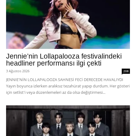
Jennie’nin Lollapalooza festivalindeki
headliner performansı ilgi çekti
3 Ağustos 2026
208
JENNIE'NİN LOLLAPALOOZA SAHNESİ FECİ DERECEDE HAVALIYDI
Yayın boyunca izlerken aralıksız tezahürat yapıp durdum. Her gösteri
için setlist'i veya düzenlemeleri az da olsa değiştirmesi...