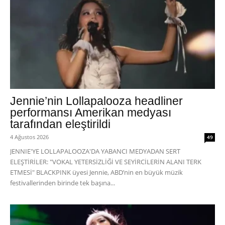
Jennie’nin Lollapalooza headliner
performansı Amerikan medyası
tarafından eleştirildi
4 Ağustos 2026
49
JENNIE'YE LOLLAPALOOZA'DA YABANCI MEDYADAN SERT
ELEŞTİRİLER: "VOKAL YETERSİZLİĞİ VE SEYİRCİLERİN ALANI TERK
ETMESİ" BLACKPINK üyesi Jennie, ABD’nin en büyük müzik
festivallerinden birinde tek başına...