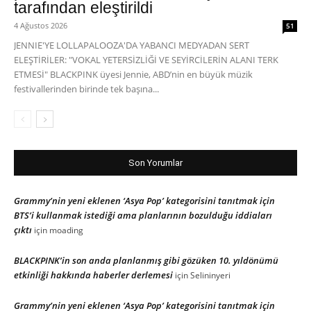
tarafından eleştirildi
4 Ağustos 2026
51
JENNIE'YE LOLLAPALOOZA'DA YABANCI MEDYADAN SERT
ELEŞTİRİLER: "VOKAL YETERSİZLİĞİ VE SEYİRCİLERİN ALANI TERK
ETMESİ" BLACKPINK üyesi Jennie, ABD’nin en büyük müzik
festivallerinden birinde tek başına...
Son Yorumlar
Grammy’nin yeni eklenen ‘Asya Pop’ kategorisini tanıtmak için
BTS’i kullanmak istediği ama planlarının bozulduğu iddiaları
çıktı
için
moading
BLACKPINK’in son anda planlanmış gibi gözüken 10. yıldönümü
etkinliği hakkında haberler derlemesi
için
Selininyeri
Grammy’nin yeni eklenen ‘Asya Pop’ kategorisini tanıtmak için