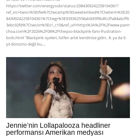
https://twitter.com/energysobi/status/2084309242258104361?
ref_src=twsrc%5Etfw%7Ctwcamp%5Etweetembed%7Ctwterm%5E20
84309242258104361%7Ctwgr%5E939362558ab9d5f9b4fccffa84a6cff6
3ebc92fd%7Ctwcon%5Es1_c10&ref_url=https%3A%2F%2Fwww.pann
choa.com%2F2026%2F08%2Ftheqoo-blackpink-fans-frustration-
boils.html "Blackpink üyeleri, lütfen artık kendinize gelin.. 8. ya da 9.
yıl dönümü değil bu,...
Jennie’nin Lollapalooza headliner
performansı Amerikan medyası