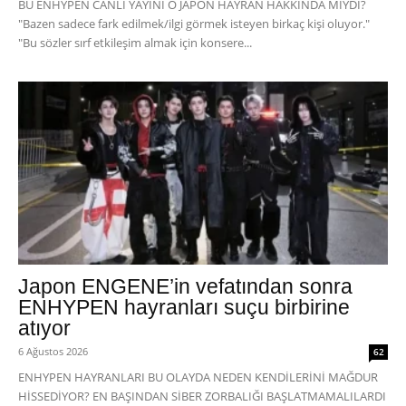
BU ENHYPEN CANLI YAYINI O JAPON HAYRAN HAKKINDA MIYDI?
"Bazen sadece fark edilmek/ilgi görmek isteyen birkaç kişi oluyor."
"Bu sözler sırf etkileşim almak için konsere...
Japon ENGENE’in vefatından sonra
ENHYPEN hayranları suçu birbirine
atıyor
6 Ağustos 2026
62
ENHYPEN HAYRANLARI BU OLAYDA NEDEN KENDİLERİNİ MAĞDUR
HİSSEDİYOR? EN BAŞINDAN SİBER ZORBALIĞI BAŞLATMAMALILARDI