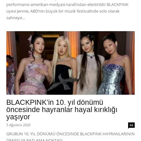
performansi-amerikan-medyasi-tarafindan-elestirildi/ BLACKPINK
üyesi Jennie, ABD’nin büyük bir müzik festivalinde solo olarak
sahneye...
BLACKPINK’in 10. yıl dönümü
öncesinde hayranlar hayal kırıklığı
yaşıyor
5 Ağustos 2026
66
GRUBUN 10. YIL DÖNÜMÜ ÖNCESİNDE BLACKPINK HAYRANLARININ
ÖFKESİ VE PATLAMA NOKTASI