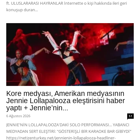
ft. ULUSLARARASI HAYRANLAR İnternette o kişi hakkında ileri geri
konuşup duran...
Kore medyası, Amerikan medyasının
Jennie Lollapalooza eleştirisini haber
yaptı + Jennie’nin...
6 Ağustos 2026
51
JENNIE'NİN LOLLAPALOOZA'DAKİ SOLO PERFORMANSI... YABANCI
MEDYADAN SERT ELEŞTİRİ: "GÖSTERİŞLİ BİR KARAOKE BAR GİBİYDİ"
https://netizenturkey.net/jennienin-lollapalooza-headliner-