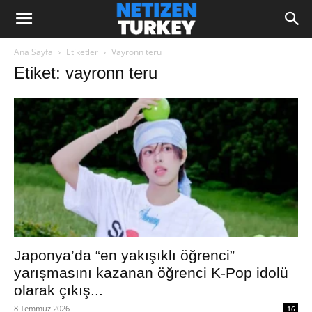
Ana Sayfa
Etiketler
Vayronn teru
Etiket: vayronn teru
Japonya’da “en yakışıklı öğrenci”
yarışmasını kazanan öğrenci K-Pop idolü
olarak çıkış...
8 Temmuz 2026
16