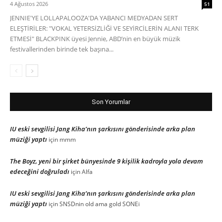
4 Ağustos 2026
51
JENNIE'YE LOLLAPALOOZA'DA YABANCI MEDYADAN SERT
ELEŞTİRİLER: "VOKAL YETERSİZLİĞİ VE SEYİRCİLERİN ALANI TERK
ETMESİ" BLACKPINK üyesi Jennie, ABD’nin en büyük müzik
festivallerinden birinde tek başına...
Son Yorumlar
IU eski sevgilisi Jang Kiha’nın şarkısını gönderisinde arka plan
müziği yaptı
için
mmm
The Boyz, yeni bir şirket bünyesinde 9 kişilik kadroyla yola devam
edeceğini doğruladı
için
Alfa
IU eski sevgilisi Jang Kiha’nın şarkısını gönderisinde arka plan
müziği yaptı
için
SNSDnin old ama gold SONEi