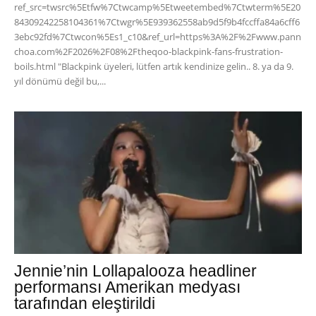
ref_src=twsrc%5Etfw%7Ctwcamp%5Etweetembed%7Ctwterm%5E20
84309242258104361%7Ctwgr%5E939362558ab9d5f9b4fccffa84a6cff6
3ebc92fd%7Ctwcon%5Es1_c10&ref_url=https%3A%2F%2Fwww.pann
choa.com%2F2026%2F08%2Ftheqoo-blackpink-fans-frustration-
boils.html "Blackpink üyeleri, lütfen artık kendinize gelin.. 8. ya da 9.
yıl dönümü değil bu,...
Jennie’nin Lollapalooza headliner
performansı Amerikan medyası
tarafından eleştirildi