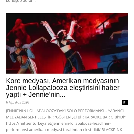
konuşup duran...
Kore medyası, Amerikan medyasının
Jennie Lollapalooza eleştirisini haber
yaptı + Jennie’nin...
6 Ağustos 2026
51
JENNIE'NİN LOLLAPALOOZA'DAKİ SOLO PERFORMANSI... YABANCI
MEDYADAN SERT ELEŞTİRİ: "GÖSTERİŞLİ BİR KARAOKE BAR GİBİYDİ"
https://netizenturkey.net/jennienin-lollapalooza-headliner-
performansi-amerikan-medyasi-tarafindan-elestirildi/ BLACKPINK