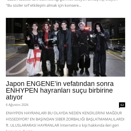
"Bu sözler sırf etkileşim almak için konsere...
Japon ENGENE’in vefatından sonra
ENHYPEN hayranları suçu birbirine
atıyor
6 Ağustos 2026
62
ENHYPEN HAYRANLARI BU OLAYDA NEDEN KENDİLERİNİ MAĞDUR
HİSSEDİYOR? EN BAŞINDAN SİBER ZORBALIĞI BAŞLATMAMALILARDI
ft. ULUSLARARASI HAYRANLAR İnternette o kişi hakkında ileri geri