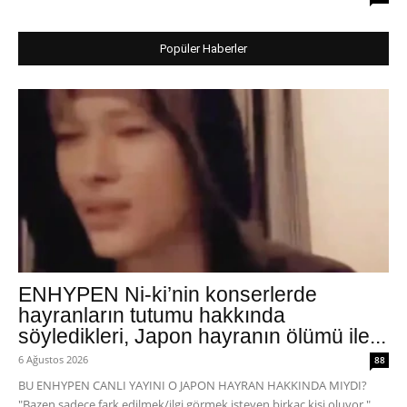
Popüler Haberler
ENHYPEN Ni-ki’nin konserlerde
hayranların tutumu hakkında
söyledikleri, Japon hayranın ölümü ile...
6 Ağustos 2026
88
BU ENHYPEN CANLI YAYINI O JAPON HAYRAN HAKKINDA MIYDI?
"Bazen sadece fark edilmek/ilgi görmek isteyen birkaç kişi oluyor."