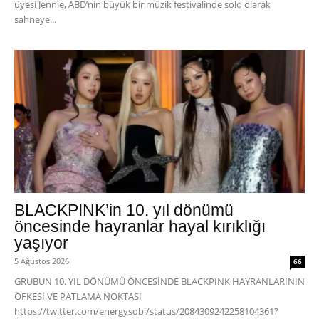
üyesi Jennie, ABD’nin büyük bir müzik festivalinde solo olarak
sahneye...
BLACKPINK’in 10. yıl dönümü
öncesinde hayranlar hayal kırıklığı
yaşıyor
5 Ağustos 2026
66
GRUBUN 10. YIL DÖNÜMÜ ÖNCESİNDE BLACKPINK HAYRANLARININ
ÖFKESİ VE PATLAMA NOKTASI
https://twitter.com/energysobi/status/2084309242258104361?