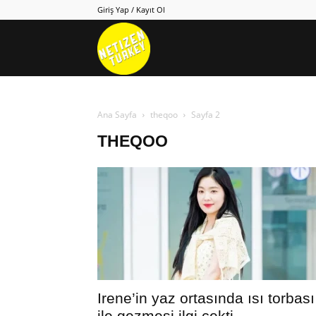
Giriş Yap / Kayıt Ol
Netizen
Turkey
Ana Sayfa
theqoo
Sayfa 2
THEQOO
Irene’in yaz ortasında ısı torbası
ile gezmesi ilgi çekti