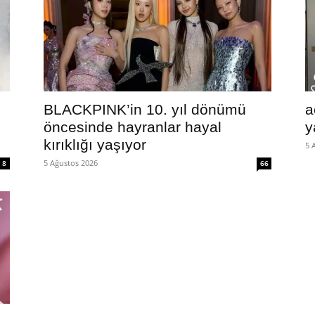
BLACKPINK’in 10. yıl dönümü
a
öncesinde hayranlar hayal
y
kırıklığı yaşıyor
5 
5 Ağustos 2026
8
66