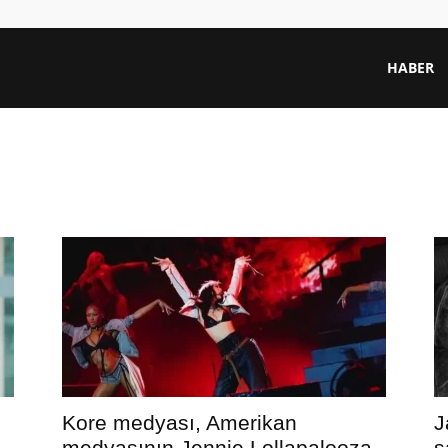
HABER
Kore medyası, Amerikan
J
medyasının Jennie Lollapalooza
ş