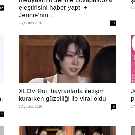
eleştirisini haber yaptı +
6 
12
Jennie’nin...
6 Ağustos 2026
51
XLOV Rui, hayranlarla iletişim
J
nı
kurarken güzelliği ile viral oldu
p
6 Ağustos 2026
5 
6
5