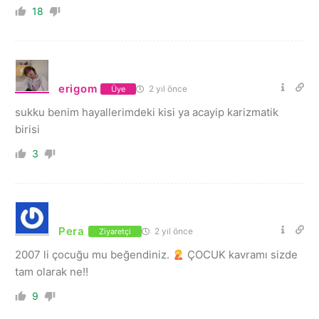
18
erigom
2 yıl önce
Üye
sukku benim hayallerimdeki kisi ya acayip karizmatik
birisi
3
Pera
2 yıl önce
Ziyaretçi
2007 li çocuğu mu beğendiniz.
ÇOCUK kavramı sizde
tam olarak ne!!
9