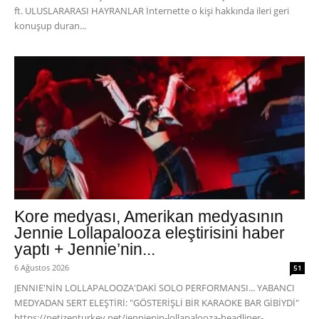
ft. ULUSLARARASI HAYRANLAR İnternette o kişi hakkında ileri geri
konuşup duran...
Kore medyası, Amerikan medyasının
Jennie Lollapalooza eleştirisini haber
yaptı + Jennie’nin...
6 Ağustos 2026
51
JENNIE'NİN LOLLAPALOOZA'DAKİ SOLO PERFORMANSI... YABANCI
MEDYADAN SERT ELEŞTİRİ: "GÖSTERİŞLİ BİR KARAOKE BAR GİBİYDİ"
https://netizenturkey.net/jennienin-lollapalooza-headliner-