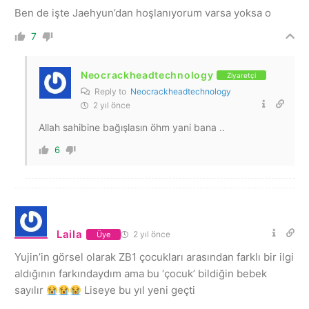
Ben de işte Jaehyun’dan hoşlanıyorum varsa yoksa o
7
Neocrackheadtechnology
Ziyaretçi
Reply to
Neocrackheadtechnology
2 yıl önce
Allah sahibine bağışlasın öhm yani bana ..
6
Laila
2 yıl önce
Üye
Yujin’in görsel olarak ZB1 çocukları arasından farklı bir ilgi
aldığının farkındaydım ama bu ‘çocuk’ bildiğin bebek
sayılır
Liseye bu yıl yeni geçti