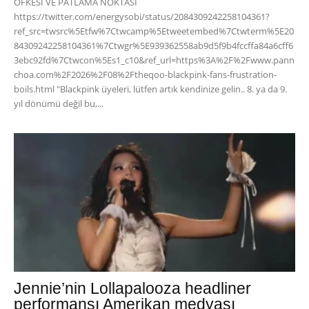
ÖFKESİ VE PATLAMA NOKTASI
https://twitter.com/energysobi/status/2084309242258104361?
ref_src=twsrc%5Etfw%7Ctwcamp%5Etweetembed%7Ctwterm%5E20
84309242258104361%7Ctwgr%5E939362558ab9d5f9b4fccffa84a6cff6
3ebc92fd%7Ctwcon%5Es1_c10&ref_url=https%3A%2F%2Fwww.pann
choa.com%2F2026%2F08%2Ftheqoo-blackpink-fans-frustration-
boils.html "Blackpink üyeleri, lütfen artık kendinize gelin.. 8. ya da 9.
yıl dönümü değil bu,...
Jennie’nin Lollapalooza headliner
performansı Amerikan medyası