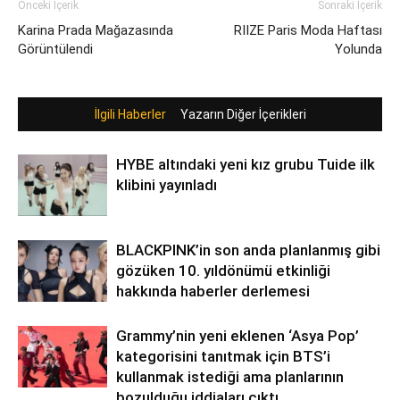
Önceki İçerik
Sonraki İçerik
Karina Prada Mağazasında
RIIZE Paris Moda Haftası
Görüntülendi
Yolunda
İlgili Haberler
Yazarın Diğer İçerikleri
HYBE altındaki yeni kız grubu Tuide ilk
klibini yayınladı
BLACKPINK’in son anda planlanmış gibi
gözüken 10. yıldönümü etkinliği
hakkında haberler derlemesi
Grammy’nin yeni eklenen ‘Asya Pop’
kategorisini tanıtmak için BTS’i
kullanmak istediği ama planlarının
bozulduğu iddiaları çıktı