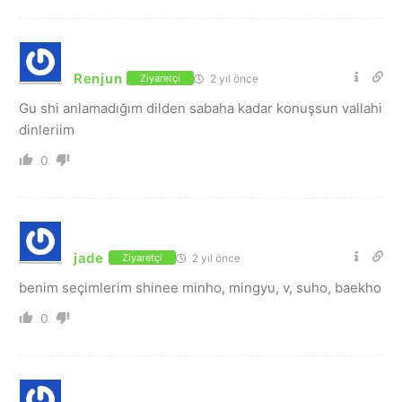
Renjun
2 yıl önce
Ziyaretçi
Gu shi anlamadığım dilden sabaha kadar konuşsun vallahi
dinleriim
0
jade
2 yıl önce
Ziyaretçi
benim seçimlerim shinee minho, mingyu, v, suho, baekho
0