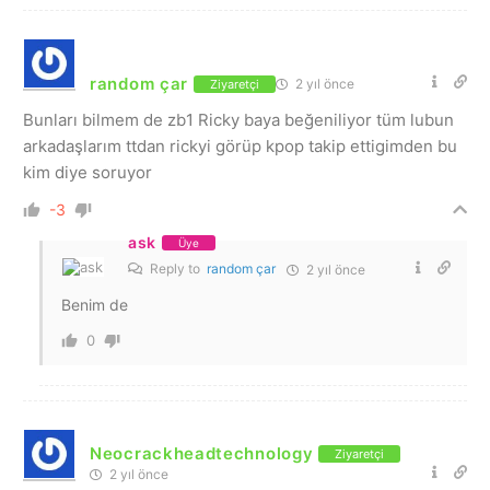
random çar
2 yıl önce
Ziyaretçi
Bunları bilmem de zb1 Ricky baya beğeniliyor tüm lubun
arkadaşlarım ttdan rickyi görüp kpop takip ettigimden bu
kim diye soruyor
-3
ask
Üye
Reply to
random çar
2 yıl önce
Benim de
0
Neocrackheadtechnology
Ziyaretçi
2 yıl önce