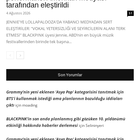
tarafından eleştirildi
4 Ağustos 2026
51
JENNIE'YE LOLLAPALOOZA'DA YABANCI MEDYADAN SERT
ELEŞTİRİLER: "VOKAL YETERSİZLİĞİ VE SEYİRCİLERİN ALANI TERK
ETMESİ" BLACKPINK üyesi Jennie, ABD’nin en büyük müzik
festivallerinden birinde tek başına...
Son Yorumlar
Grammy’nin yeni eklenen ‘Asya Pop’ kategorisini tanıtmak için
BTS’i kullanmak istediği ama planlarının bozulduğu iddiaları
çıktı
için
moading
BLACKPINK’in son anda planlanmış gibi gözüken 10. yıldönümü
etkinliği hakkında haberler derlemesi
için
Selininyeri
Grammy’nin yeni eklenen ‘Asya Pop’ kategorisini tanıtmak için