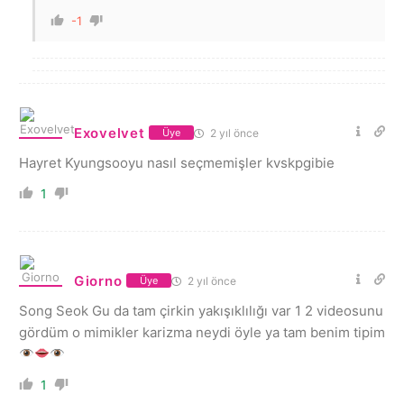
-1
Exovelvet
2 yıl önce
Üye
Hayret Kyungsooyu nasıl seçmemişler kvskpgibie
1
Giorno
2 yıl önce
Üye
Song Seok Gu da tam çirkin yakışıklılığı var 1 2 videosunu
gördüm o mimikler karizma neydi öyle ya tam benim tipim
1