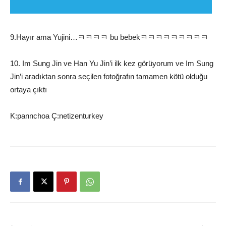
9.Hayır ama Yujini…ㅋㅋㅋㅋ bu bebekㅋㅋㅋㅋㅋㅋㅋㅋㅋ
10. Im Sung Jin ve Han Yu Jin’i ilk kez görüyorum ve Im Sung
Jin’i aradıktan sonra seçilen fotoğrafın tamamen kötü olduğu
ortaya çıktı
K:pannchoa Ç:netizenturkey