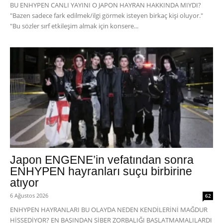
BU ENHYPEN CANLI YAYINI O JAPON HAYRAN HAKKINDA MIYDI?
"Bazen sadece fark edilmek/ilgi görmek isteyen birkaç kişi oluyor."
"Bu sözler sırf etkileşim almak için konsere...
Japon ENGENE’in vefatından sonra
ENHYPEN hayranları suçu birbirine
atıyor
6 Ağustos 2026
62
ENHYPEN HAYRANLARI BU OLAYDA NEDEN KENDİLERİNİ MAĞDUR
HİSSEDİYOR? EN BAŞINDAN SİBER ZORBALIĞI BAŞLATMAMALILARDI