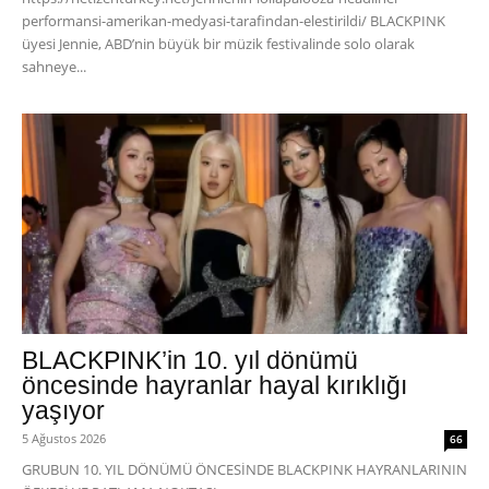
performansi-amerikan-medyasi-tarafindan-elestirildi/ BLACKPINK
üyesi Jennie, ABD’nin büyük bir müzik festivalinde solo olarak
sahneye...
BLACKPINK’in 10. yıl dönümü
öncesinde hayranlar hayal kırıklığı
yaşıyor
5 Ağustos 2026
66
GRUBUN 10. YIL DÖNÜMÜ ÖNCESİNDE BLACKPINK HAYRANLARININ