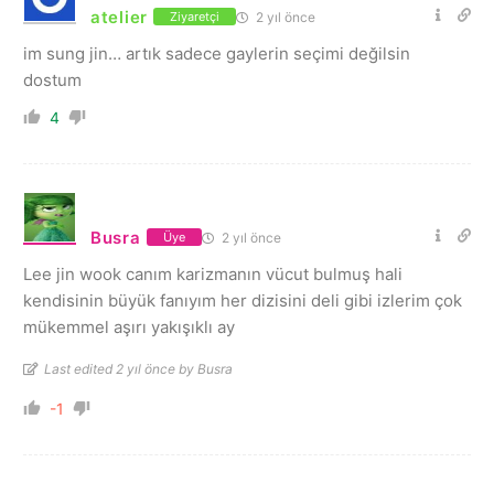
atelier
2 yıl önce
Ziyaretçi
im sung jin… artık sadece gaylerin seçimi değilsin
dostum
4
Busra
2 yıl önce
Üye
Lee jin wook canım karizmanın vücut bulmuş hali
kendisinin büyük fanıyım her dizisini deli gibi izlerim çok
mükemmel aşırı yakışıklı ay
Last edited 2 yıl önce by Busra
-1