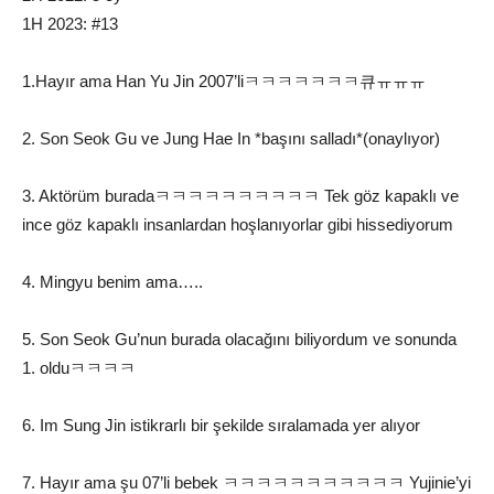
1H 2023: #13
1.Hayır ama Han Yu Jin 2007’liㅋㅋㅋㅋㅋㅋㅋ큐ㅠㅠㅠ
2. Son Seok Gu ve Jung Hae In *başını salladı*(onaylıyor)
3. Aktörüm buradaㅋㅋㅋㅋㅋㅋㅋㅋㅋㅋ Tek göz kapaklı ve
ince göz kapaklı insanlardan hoşlanıyorlar gibi hissediyorum
4. Mingyu benim ama…..
5. Son Seok Gu’nun burada olacağını biliyordum ve sonunda
1. olduㅋㅋㅋㅋ
6. Im Sung Jin istikrarlı bir şekilde sıralamada yer alıyor
7. Hayır ama şu 07’li bebek ㅋㅋㅋㅋㅋㅋㅋㅋㅋㅋㅋ Yujinie’yi