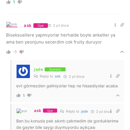
1
ask
2 yıl önce
Üye
Biseksuellere yapmıyorlar herhalde boyle anketler ya
ama ben yeonjunu secerdim cok fruity duruyor
-1
jade
Ziyaretçi
Reply to
ask
2 yıl önce
evt görmezden geliniyorlar hep ne hissediyolar acaba
1
ask
Üye
Reply to
jade
2 yıl önce
Ben bu konuda pek sıkıntı çekmedim de gorduklerime
de gayler bile saygı duymuyordu açıkçası