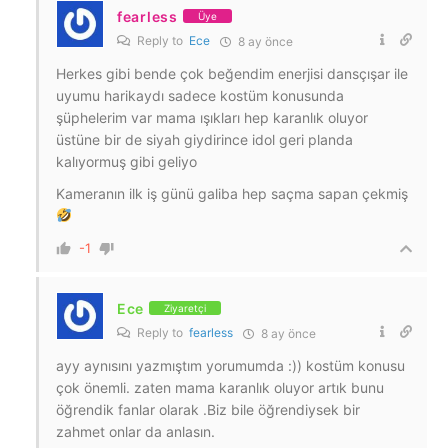
fearless
Üye
Reply to
Ece
8 ay önce
Herkes gibi bende çok beğendim enerjisi dansçışar ile
uyumu harikaydı sadece kostüm konusunda
şüphelerim var mama ışıkları hep karanlık oluyor
üstüne bir de siyah giydirince idol geri planda
kalıyormuş gibi geliyo
Kameranın ilk iş günü galiba hep saçma sapan çekmiş
-1
Ece
Ziyaretçi
Reply to
fearless
8 ay önce
ayy aynısını yazmıştım yorumumda :)) kostüm konusu
çok önemli. zaten mama karanlık oluyor artık bunu
öğrendik fanlar olarak .Biz bile öğrendiysek bir
zahmet onlar da anlasın.