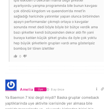
işte eskiden o dekorları mama değil şirketler
ayarlıyordu yarışma programında bile bunun kavgası
çok döndü kingdom ve queendom’da mnet’in
sağladığı haricinde yatırımlar yapan olunca birbirinden
apayrı performanslar çıkmıştı ortaya o kavgalar
sonunda mnet dedi böyle böyle bir bütçe verdik ama
bazı şirketler kendi bütçesinden dekor aldı fln yani
buraya katılan küçük şirket grubu da öyle çok yoktu
hep büyük şirketlerin grupları vardı ama gösterişsiz
bomboş bir tören izlettiler
0
Amelia
8 ay önce
Üye
Ya Baemon 7 kisi degil miydi? Baska gruplar comeback
yaptiklarinda uye aktivite icerisinde yer almasa bile