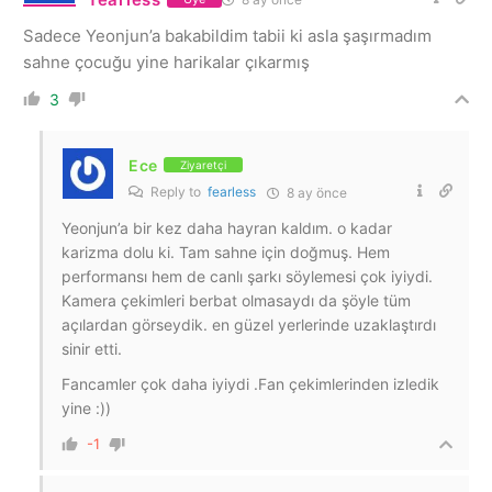
Sadece Yeonjun’a bakabildim tabii ki asla şaşırmadım
sahne çocuğu yine harikalar çıkarmış
3
Ece
Ziyaretçi
Reply to
fearless
8 ay önce
Yeonjun’a bir kez daha hayran kaldım. o kadar
karizma dolu ki. Tam sahne için doğmuş. Hem
performansı hem de canlı şarkı söylemesi çok iyiydi.
Kamera çekimleri berbat olmasaydı da şöyle tüm
açılardan görseydik. en güzel yerlerinde uzaklaştırdı
sinir etti.
Fancamler çok daha iyiydi .Fan çekimlerinden izledik
yine :))
-1