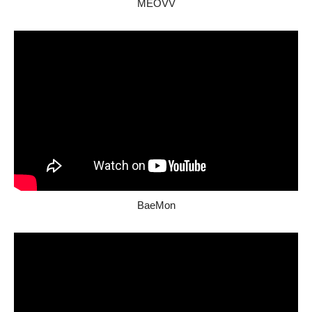
MEOVV
BaeMon