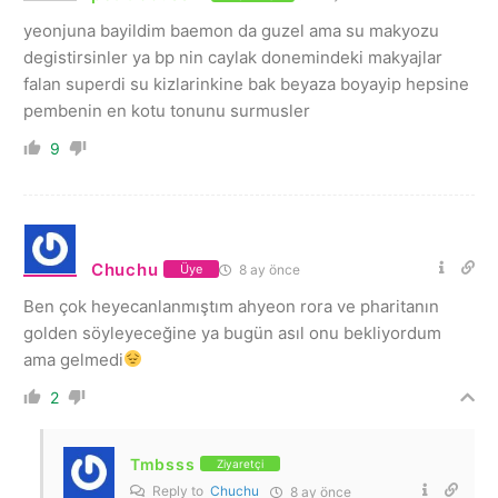
yeonjuna bayildim baemon da guzel ama su makyozu
degistirsinler ya bp nin caylak donemindeki makyajlar
falan superdi su kizlarinkine bak beyaza boyayip hepsine
pembenin en kotu tonunu surmusler
9
Chuchu
8 ay önce
Üye
Ben çok heyecanlanmıştım ahyeon rora ve pharitanın
golden söyleyeceğine ya bugün asıl onu bekliyordum
ama gelmedi
2
Tmbsss
Ziyaretçi
Reply to
Chuchu
8 ay önce