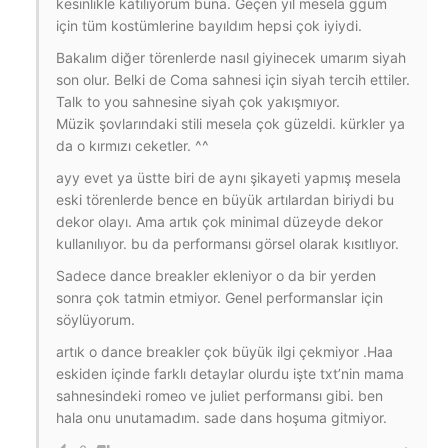
kesinlikle katılıyorum buna. Geçen yıl mesela ggum
için tüm kostümlerine bayıldım hepsi çok iyiydi.
Bakalım diğer törenlerde nasıl giyinecek umarım siyah
son olur. Belki de Coma sahnesi için siyah tercih ettiler.
Talk to you sahnesine siyah çok yakışmıyor.
Müzik şovlarındaki stili mesela çok güzeldi. kürkler ya
da o kırmızı ceketler. ^^
ayy evet ya üstte biri de aynı şikayeti yapmış mesela
eski törenlerde bence en büyük artılardan biriydi bu
dekor olayı. Ama artık çok minimal düzeyde dekor
kullanılıyor. bu da performansı görsel olarak kısıtlıyor.
Sadece dance breakler ekleniyor o da bir yerden
sonra çok tatmin etmiyor. Genel performanslar için
söylüyorum.
artık o dance breakler çok büyük ilgi çekmiyor .Haa
eskiden içinde farklı detaylar olurdu işte txt’nin mama
sahnesindeki romeo ve juliet performansı gibi. ben
hala onu unutamadım. sade dans hoşuma gitmiyor.