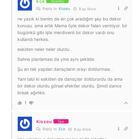
Ece
Ziyaretçi
Reply to
Kisseu
8 ay önce
ne yazık ki benim de en çok aradığım şey bu dekor
konusu. ama artık Mama öyle dekor falan vermiyor. bir
bugünkü gibi işte merdivenli bir dekor vardı onu
kullandı herkes.
eskiden neler neler olurdu .
Sahne planlaması da yine aynı şekilde.
Şu an tek yapılan dansçıların orayı doldurması .
Yani tabi ki eskiden de dansçılar doldururdu da ama
bir dekor olurdu görsel efektler olurdu. Şimdi dance
break ağırlıklı.
1
Kisseu
Üye
Reply to
Ece
8 ay önce