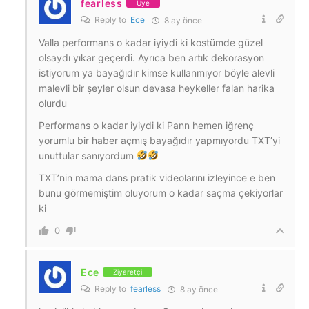
fearless
Üye
Reply to
Ece
8 ay önce
Valla performans o kadar iyiydi ki kostümde güzel
olsaydı yıkar geçerdi. Ayrıca ben artık dekorasyon
istiyorum ya bayağıdır kimse kullanmıyor böyle alevli
malevli bir şeyler olsun devasa heykeller falan harika
olurdu
Performans o kadar iyiydi ki Pann hemen iğrenç
yorumlu bir haber açmış bayağıdır yapmıyordu TXT’yi
unuttular sanıyordum
TXT’nin mama dans pratik videolarını izleyince e ben
bunu görmemiştim oluyorum o kadar saçma çekiyorlar
ki
0
Ece
Ziyaretçi
Reply to
fearless
8 ay önce