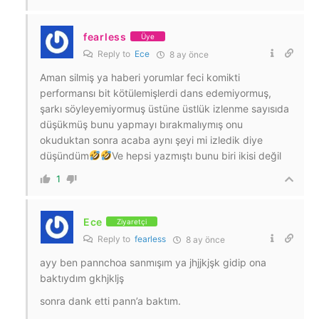
fearless
Üye
Reply to
Ece
8 ay önce
Aman silmiş ya haberi yorumlar feci komikti
performansı bit kötülemişlerdi dans edemiyormuş,
şarkı söyleyemiyormuş üstüne üstlük izlenme sayısıda
düşükmüş bunu yapmayı bırakmalıymış onu
okuduktan sonra acaba aynı şeyi mi izledik diye
düşündüm
Ve hepsi yazmıştı bunu biri ikisi değil
1
Ece
Ziyaretçi
Reply to
fearless
8 ay önce
ayy ben pannchoa sanmışım ya jhjjkjşk gidip ona
baktıydım gkhjkljş
sonra dank etti pann’a baktım.