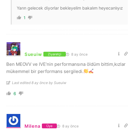
Yarın gelecek diyorlar bekleyelim bakalım heyecanlıyız
1
Sueuiw
8 ay önce
Ziyaretçi
Ben MEOVV ve IVE’nin performansına öldüm bittim,kızlar
mükemmel bir performans sergiledi.
Last edited 8 ay önce by Sueuiw
6
Milena
8 ay önce
Üye