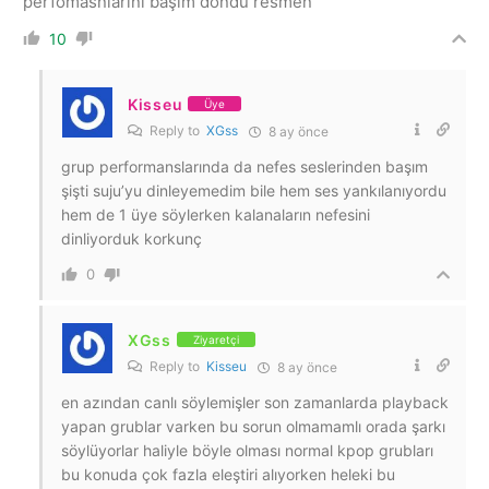
perfomasnlarını başım döndü resmen
10
Kisseu
Üye
Reply to
XGss
8 ay önce
grup performanslarında da nefes seslerinden başım
şişti suju’yu dinleyemedim bile hem ses yankılanıyordu
hem de 1 üye söylerken kalanaların nefesini
dinliyorduk korkunç
0
XGss
Ziyaretçi
Reply to
Kisseu
8 ay önce
en azından canlı söylemişler son zamanlarda playback
yapan grublar varken bu sorun olmamamlı orada şarkı
söylüyorlar haliyle böyle olması normal kpop grubları
bu konuda çok fazla eleştiri alıyorken heleki bu