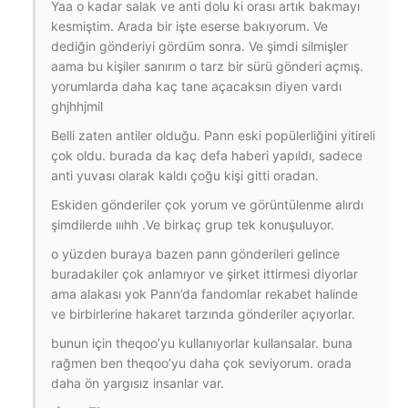
Yaa o kadar salak ve anti dolu ki orası artık bakmayı
kesmiştim. Arada bir işte eserse bakıyorum. Ve
dediğin gönderiyi gördüm sonra. Ve şimdi silmişler
aama bu kişiler sanırım o tarz bir sürü gönderi açmış.
yorumlarda daha kaç tane açacaksın diyen vardı
ghjhhjmil
Belli zaten antiler olduğu. Pann eski popülerliğini yitireli
çok oldu. burada da kaç defa haberi yapıldı, sadece
anti yuvası olarak kaldı çoğu kişi gitti oradan.
Eskiden gönderiler çok yorum ve görüntülenme alırdı
şimdilerde ıııhh .Ve birkaç grup tek konuşuluyor.
o yüzden buraya bazen pann gönderileri gelince
buradakiler çok anlamıyor ve şirket ittirmesi diyorlar
ama alakası yok Pann’da fandomlar rekabet halinde
ve birbirlerine hakaret tarzında gönderiler açıyorlar.
bunun için theqoo’yu kullanıyorlar kullansalar. buna
rağmen ben theqoo’yu daha çok seviyorum. orada
daha ön yargısız insanlar var.