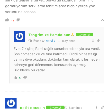
sarkida teaserlarda vs.. oluyordu kizlardan birini hic
gormuyorum sarkilarda tanitimlarda hicbir yerde yok
sorunu ne acabaa
-2
Tengrimize Hamdolsun
Ziyaretçi
Reply to
Amelia
8 ay önce
Evet 7 kişiler, Rami sağlık sorunları sebebiyle ara verdi.
Son comeback’e ve tura katılmadı. Ciddi bir hastalığı
varmış diye okudum, doktorlar tam olarak iyileşmeden
sahneye geri dönmemesi konusunda uyarmış.
Bildiklerim bu kadar.
9
petit coussin
8 ay önce
Ziyaretçi