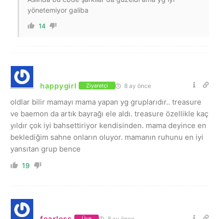
yönetemiyor galiba
14
happygirl
8 ay önce
Ziyaretçi
oldlar bilir mamayı mama yapan yg gruplarıdır.. treasure
ve baemon da artık bayrağı ele aldı. treasure özellikle kaç
yıldır çok iyi bahsettiriyor kendisinden. mama deyince en
beklediğim sahne onların oluyor. mamanın ruhunu en iyi
yansıtan grup bence
19
fearless
8 ay önce
Üye