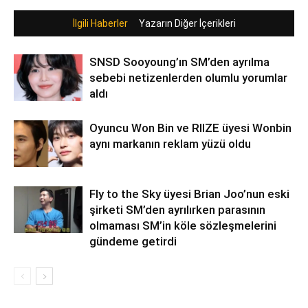
İlgili Haberler
Yazarın Diğer İçerikleri
SNSD Sooyoung’ın SM’den ayrılma
sebebi netizenlerden olumlu yorumlar
aldı
Oyuncu Won Bin ve RIIZE üyesi Wonbin
aynı markanın reklam yüzü oldu
Fly to the Sky üyesi Brian Joo’nun eski
şirketi SM’den ayrılırken parasının
olmaması SM’in köle sözleşmelerini
gündeme getirdi