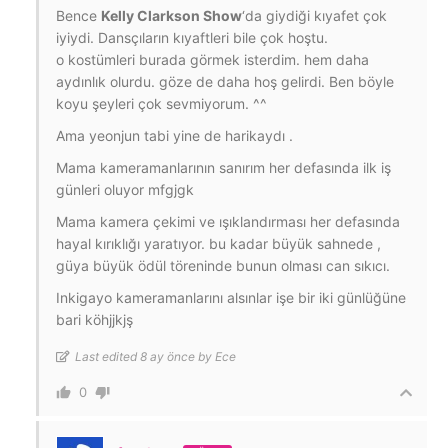
Bence
Kelly Clarkson Show
‘da giydiği kıyafet çok
iyiydi. Dansçıların kıyaftleri bile çok hoştu.
o kostümleri burada görmek isterdim. hem daha
aydınlık olurdu. göze de daha hoş gelirdi. Ben böyle
koyu şeyleri çok sevmiyorum. ^^
Ama yeonjun tabi yine de harikaydı .
Mama kameramanlarının sanırım her defasında ilk iş
günleri oluyor mfgjgk
Mama kamera çekimi ve ışıklandırması her defasında
hayal kırıklığı yaratıyor. bu kadar büyük sahnede ,
güya büyük ödül töreninde bunun olması can sıkıcı.
Inkigayo kameramanlarını alsınlar işe bir iki günlüğüne
bari köhjjkjş
Last edited 8 ay önce by Ece
0