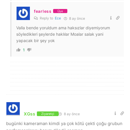
fearless
Üye
Reply to
Ece
8 ay önce
Valla bende yoruldum ama haksızlar diyemiyorum
söyledikleri şeylerde haklılar Moalar salak yani
yapacak bir şey yok
1
XGss
8 ay önce
Ziyaretçi
bugünki kameraman kimdi ya çok kötü çekti çoğu grubun