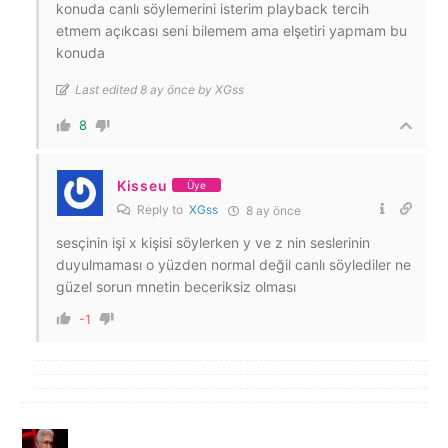
konuda canlı söylemerini isterim playback tercih
etmem açıkcası seni bilemem ama elşetiri yapmam bu
konuda
Last edited 8 ay önce by XGss
8
Kisseu
Üye
Reply to
XGss
8 ay önce
sesçinin işi x kişisi söylerken y ve z nin seslerinin
duyulmaması o yüzden normal değil canlı söylediler ne
güzel sorun mnetin beceriksiz olması
-1