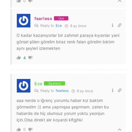
0
fearless
Üye
Reply to
Ece
8 ay önce
O kadar kazanıyorlar bir zahmet paraya kıysınlar yani
görsel şölen görelim biraz renk falan görelim bıktım
aynı şeyleri izlemekten
4
Ece
Ziyaretçi
Reply to
fearless
8 ay önce
aaa nerde o iğrenç yorumlu haber kız baktım
görmedim :)) ama yapmışsa şaşırmam. zaten bu
haberde de hiç olumsuz yorum yoktu yeonjun
için.Olsa direkt alır koyardı klfgjhki
0