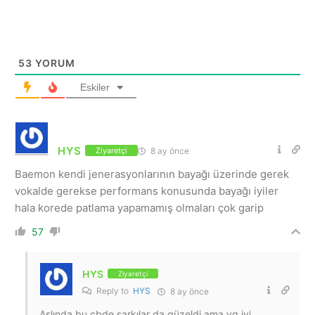
53
YORUM
Eskiler
HYS
8 ay önce
Ziyaretçi
Baemon kendi jenerasyonlarının bayağı üzerinde gerek
vokalde gerekse performans konusunda bayağı iyiler
hala korede patlama yapamamış olmaları çok garip
57
HYS
Ziyaretçi
Reply to
HYS
8 ay önce
Aslında bu cbde şarkılar da güzeldi ama yg iyi