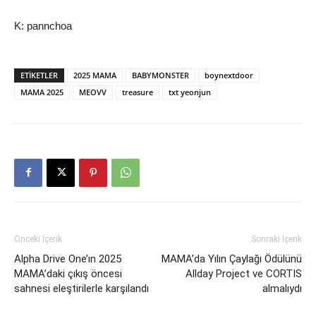
K: pannchoa
ETIKETLER
2025 MAMA
BABYMONSTER
boynextdoor
MAMA 2025
MEOVV
treasure
txt yeonjun
Önceki İçerik
Sonraki İçerik
Alpha Drive One’ın 2025
MAMA’da Yılın Çaylağı Ödülünü
MAMA’daki çıkış öncesi
Allday Project ve CORTIS
sahnesi eleştirilerle karşılandı
almalıydı