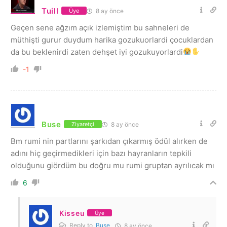
Tuill
8 ay önce
Üye
Geçen sene ağzım açık izlemiştim bu sahneleri de
müthişti gurur duydum harika gozukuorlardi çocuklardan
da bu beklenirdi zaten dehşet iyi gozukuyorlardi
-1
Buse
8 ay önce
Ziyaretçi
Bm rumi nin partlarını şarkıdan çıkarmış ödül alırken de
adını hiç geçirmedikleri için bazı hayranların tepkili
olduğunu giördüm bu doğru mu rumi gruptan ayrılıcak mı
6
Kisseu
Üye
Reply to
Buse
8 ay önce