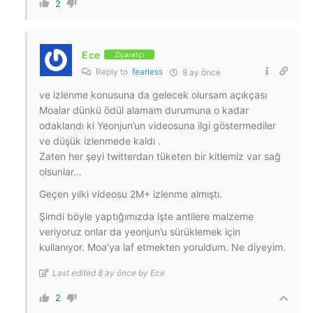
2
Ece
Ziyaretçi
Reply to
fearless
8 ay önce
ve izlenme konusuna da gelecek olursam açıkçası
Moalar dünkü ödül alamam durumuna o kadar
odaklandı ki Yeonjun’un videosuna ilgi göstermediler
ve düşük izlenmede kaldı .
Zaten her şeyi twitterdan tüketen bir kitlemiz var sağ
olsunlar…
Geçen yılki videosu 2M+ izlenme almıştı.
Şimdi böyle yaptığımızda işte antilere malzeme
veriyoruz onlar da yeonjun’u sürüklemek için
kullanıyor. Moa’ya laf etmekten yoruldum. Ne diyeyim.
Last edited 8 ay önce by Ece
2