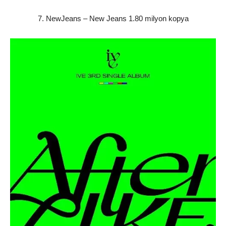
7. NewJeans – New Jeans 1.80 milyon kopya