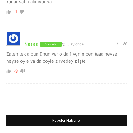
kadar satın alınıyor ya
-1
Nssss
5 ay önce
Ziyaretçi
Zaten tek albümünün var o da 1 ygnin ben taaa neyse
neyse öyle ya da böyle zirvedeyiz işte
-3
Popüler Haberler