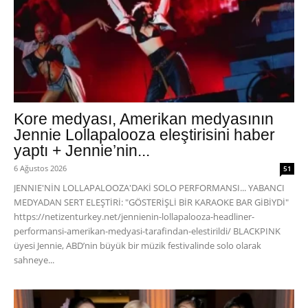
Kore medyası, Amerikan medyasının
Jennie Lollapalooza eleştirisini haber
yaptı + Jennie’nin...
6 Ağustos 2026
51
JENNIE'NİN LOLLAPALOOZA'DAKİ SOLO PERFORMANSI... YABANCI
MEDYADAN SERT ELEŞTİRİ: "GÖSTERİŞLİ BİR KARAOKE BAR GİBİYDİ"
https://netizenturkey.net/jennienin-lollapalooza-headliner-
performansi-amerikan-medyasi-tarafindan-elestirildi/ BLACKPINK
üyesi Jennie, ABD’nin büyük bir müzik festivalinde solo olarak
sahneye...