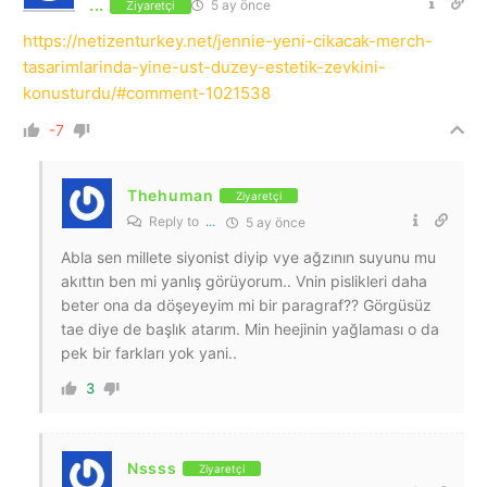
...
5 ay önce
Ziyaretçi
https://netizenturkey.net/jennie-yeni-cikacak-merch-
tasarimlarinda-yine-ust-duzey-estetik-zevkini-
konusturdu/#comment-1021538
-7
Thehuman
Ziyaretçi
Reply to
...
5 ay önce
Abla sen millete siyonist diyip vye ağzının suyunu mu
akıttın ben mi yanlış görüyorum.. Vnin pislikleri daha
beter ona da döşeyeyim mi bir paragraf?? Görgüsüz
tae diye de başlık atarım. Min heejinin yağlaması o da
pek bir farkları yok yani..
3
Nssss
Ziyaretçi