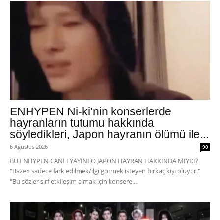
ENHYPEN Ni-ki’nin konserlerde
hayranların tutumu hakkında
söyledikleri, Japon hayranın ölümü ile...
6 Ağustos 2026
90
BU ENHYPEN CANLI YAYINI O JAPON HAYRAN HAKKINDA MIYDI?
"Bazen sadece fark edilmek/ilgi görmek isteyen birkaç kişi oluyor."
"Bu sözler sırf etkileşim almak için konsere...