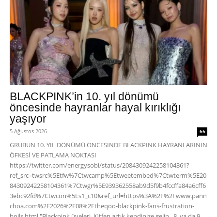
BLACKPINK’in 10. yıl dönümü
öncesinde hayranlar hayal kırıklığı
yaşıyor
5 Ağustos 2026
66
GRUBUN 10. YIL DÖNÜMÜ ÖNCESİNDE BLACKPINK HAYRANLARININ
ÖFKESİ VE PATLAMA NOKTASI
https://twitter.com/energysobi/status/2084309242258104361?
ref_src=twsrc%5Etfw%7Ctwcamp%5Etweetembed%7Ctwterm%5E20
84309242258104361%7Ctwgr%5E939362558ab9d5f9b4fccffa84a6cff6
3ebc92fd%7Ctwcon%5Es1_c10&ref_url=https%3A%2F%2Fwww.pann
choa.com%2F2026%2F08%2Ftheqoo-blackpink-fans-frustration-
boils.html "Blackpink üyeleri, lütfen artık kendinize gelin.. 8. ya da 9.