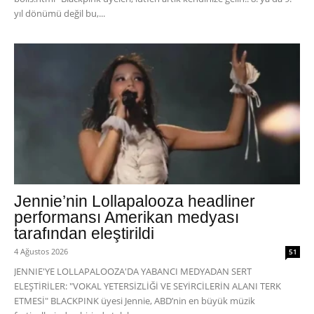
yıl dönümü değil bu,...
Jennie’nin Lollapalooza headliner
performansı Amerikan medyası
tarafından eleştirildi
4 Ağustos 2026
51
JENNIE'YE LOLLAPALOOZA'DA YABANCI MEDYADAN SERT
ELEŞTİRİLER: "VOKAL YETERSİZLİĞİ VE SEYİRCİLERİN ALANI TERK
ETMESİ" BLACKPINK üyesi Jennie, ABD’nin en büyük müzik