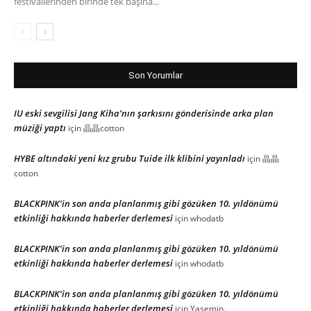
festivallerinden birinde tek başına...
Son Yorumlar
IU eski sevgilisi Jang Kiha’nın şarkısını gönderisinde arka plan
müziği yaptı
için
晶晶cotton
HYBE altındaki yeni kız grubu Tuide ilk klibini yayınladı
için
晶晶
cotton
BLACKPINK’in son anda planlanmış gibi gözüken 10. yıldönümü
etkinliği hakkında haberler derlemesi
için
whodatb
BLACKPINK’in son anda planlanmış gibi gözüken 10. yıldönümü
etkinliği hakkında haberler derlemesi
için
whodatb
BLACKPINK’in son anda planlanmış gibi gözüken 10. yıldönümü
etkinliği hakkında haberler derlemesi
için
Yasemin.