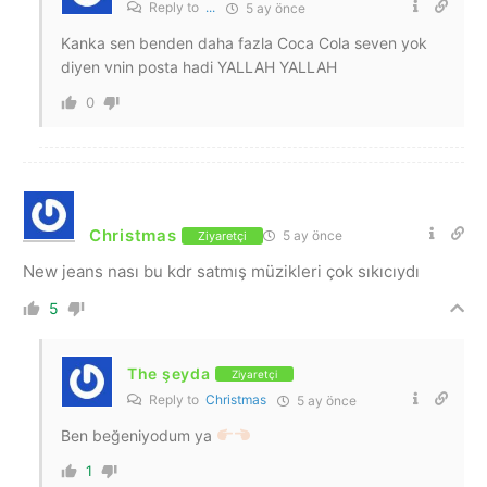
Reply to
...
5 ay önce
Kanka sen benden daha fazla Coca Cola seven yok
diyen vnin posta hadi YALLAH YALLAH
0
Christmas
5 ay önce
Ziyaretçi
New jeans nası bu kdr satmış müzikleri çok sıkıcıydı
5
The şeyda
Ziyaretçi
Reply to
Christmas
5 ay önce
Ben beğeniyodum ya
1