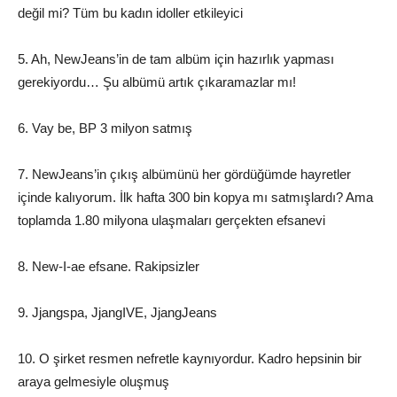
değil mi? Tüm bu kadın idoller etkileyici
5. Ah, NewJeans’in de tam albüm için hazırlık yapması
gerekiyordu… Şu albümü artık çıkaramazlar mı!
6. Vay be, BP 3 milyon satmış
7. NewJeans’in çıkış albümünü her gördüğümde hayretler
içinde kalıyorum. İlk hafta 300 bin kopya mı satmışlardı? Ama
toplamda 1.80 milyona ulaşmaları gerçekten efsanevi
8. New-I-ae efsane. Rakipsizler
9. Jjangspa, JjangIVE, JjangJeans
10. O şirket resmen nefretle kaynıyordur. Kadro hepsinin bir
araya gelmesiyle oluşmuş