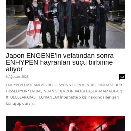
Japon ENGENE’in vefatından sonra
ENHYPEN hayranları suçu birbirine
atıyor
6 Ağustos 2026
62
ENHYPEN HAYRANLARI BU OLAYDA NEDEN KENDİLERİNİ MAĞDUR
HİSSEDİYOR? EN BAŞINDAN SİBER ZORBALIĞI BAŞLATMAMALILARDI
ft. ULUSLARARASI HAYRANLAR İnternette o kişi hakkında ileri geri
konuşup duran...