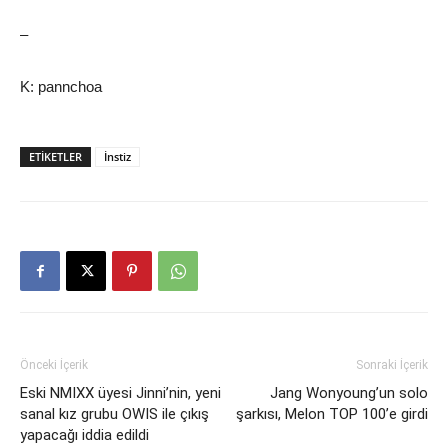
–
K: pannchoa
ETIKETLER
İnstiz
Önceki İçerik
Sonraki İçerik
Eski NMIXX üyesi Jinni’nin, yeni
Jang Wonyoung’un solo
sanal kız grubu OWIS ile çıkış
şarkısı, Melon TOP 100’e girdi
yapacağı iddia edildi