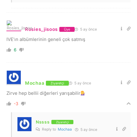
Rosies_jisoos
5 ay önce
Üye
IVE’ın albümlerinin geneli çok satmış
6
Mochaa
5 ay önce
Ziyaretçi
Zirve hep bellii diğerleri yarışabilir
-3
Nssss
Ziyaretçi
Reply to
Mochaa
5 ay önce