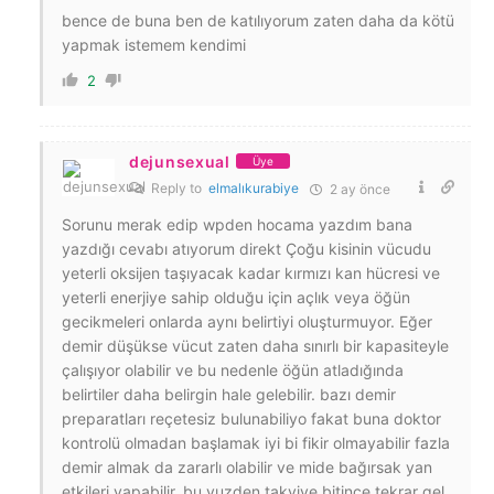
bence de buna ben de katılıyorum zaten daha da kötü
yapmak istemem kendimi
2
dejunsexual
Üye
Reply to
elmalıkurabiye
2 ay önce
Sorunu merak edip wpden hocama yazdım bana
yazdığı cevabı atıyorum direkt Çoğu kisinin vücudu
yeterli oksijen taşıyacak kadar kırmızı kan hücresi ve
yeterli enerjiye sahip olduğu için açlık veya öğün
gecikmeleri onlarda aynı belirtiyi oluşturmuyor. Eğer
demir düşükse vücut zaten daha sınırlı bir kapasiteyle
çalışıyor olabilir ve bu nedenle öğün atladığında
belirtiler daha belirgin hale gelebilir. bazı demir
preparatları reçetesiz bulunabiliyo fakat buna doktor
kontrolü olmadan başlamak iyi bi fikir olmayabilir fazla
demir almak da zararlı olabilir ve mide bağırsak yan
etkileri yapabilir. bu yuzden takviye bitince tekrar gel