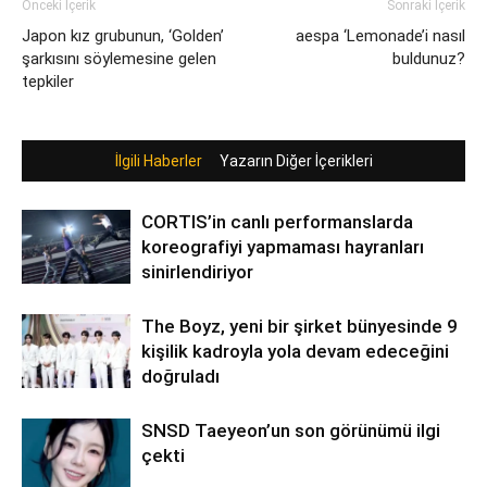
Önceki İçerik
Sonraki İçerik
Japon kız grubunun, ‘Golden’
aespa ‘Lemonade’i nasıl
şarkısını söylemesine gelen
buldunuz?
tepkiler
İlgili Haberler
Yazarın Diğer İçerikleri
CORTIS’in canlı performanslarda
koreografiyi yapmaması hayranları
sinirlendiriyor
The Boyz, yeni bir şirket bünyesinde 9
kişilik kadroyla yola devam edeceğini
doğruladı
SNSD Taeyeon’un son görünümü ilgi
çekti