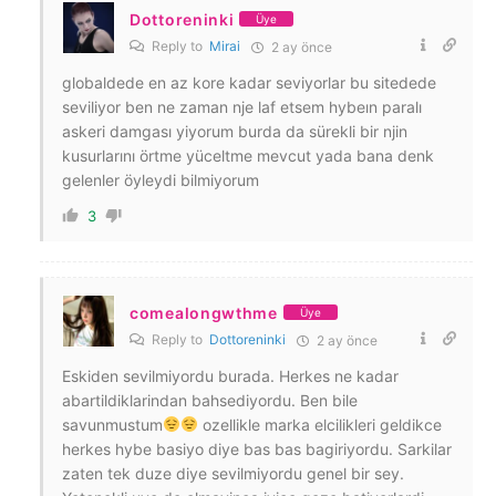
Dottoreninki
Üye
Reply to
Mirai
2 ay önce
globaldede en az kore kadar seviyorlar bu sitedede
seviliyor ben ne zaman nje laf etsem hybeın paralı
askeri damgası yiyorum burda da sürekli bir njin
kusurlarını örtme yüceltme mevcut yada bana denk
gelenler öyleydi bilmiyorum
3
comealongwthme
Üye
Reply to
Dottoreninki
2 ay önce
Eskiden sevilmiyordu burada. Herkes ne kadar
abartildiklarindan bahsediyordu. Ben bile
savunmustum
ozellikle marka elcilikleri geldikce
herkes hybe basiyo diye bas bas bagiriyordu. Sarkilar
zaten tek duze diye sevilmiyordu genel bir sey.