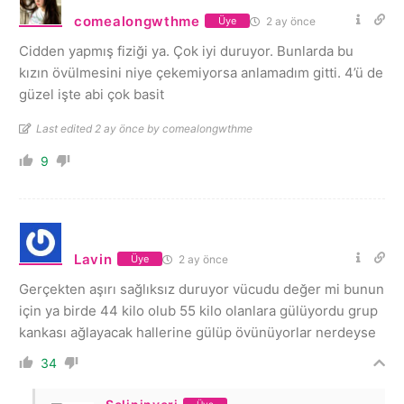
comealongwthme
2 ay önce
Üye
Cidden yapmış fiziği ya. Çok iyi duruyor. Bunlarda bu
kızın övülmesini niye çekemiyorsa anlamadım gitti. 4’ü de
güzel işte abi çok basit
Last edited 2 ay önce by comealongwthme
9
Lavin
2 ay önce
Üye
Gerçekten aşırı sağlıksız duruyor vücudu değer mi bunun
için ya birde 44 kilo olub 55 kilo olanlara gülüyordu grup
kankası ağlayacak hallerine gülüp övünüyorlar nerdeyse
34