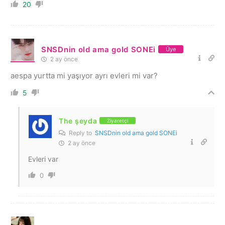
20
SNSDnin old ama gold SONEi
Üye
2 ay önce
aespa yurtta mi yaşıyor ayrı evleri mi var?
5
The şeyda
Ziyaretçi
Reply to
SNSDnin old ama gold SONEi
2 ay önce
Evleri var
0