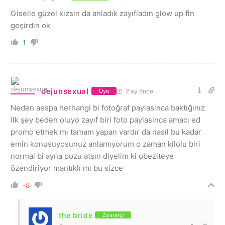
Giselle güzel kızsın da anladık zayıfladın glow up fln
geçirdin ok
1
dejunsexual
2 ay önce
Üye
Neden aespa herhangi bi fotoğraf paylasinca baktığınız
ilk şey beden oluyo zayıf biri foto paylasinca amacı ed
promo etmek mı tamam yapan vardır da nasıl bu kadar
emin konusuyosunuz anlamıyorum o zaman kilolu biri
normal bi ayna pozu atsın diyelim ki obeziteye
özendiriyor mantıklı mı bu sizce
-8
the bride
Ziyaretçi