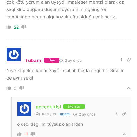
çok kötü yorum alan üyeydi. maalesef mental olarak da
sağlıklı olduğunu düşünmüyorum. ningning ve
kendisinde beden algı bozukluğu olduğu çok bariz.
22
Tubami
2 ay önce
Üye
Niye kopek o kadar zayıf insallah hasta degildir. Giselle
de aynı sekil
0
geeçek kişi
Ziyaretçi
Reply to
Tubami
2 ay önce
o kedi degil mi tüysuz olanlardan
-1