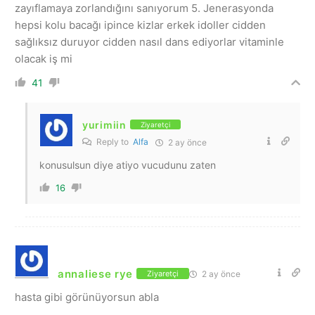
zayıflamaya zorlandığını sanıyorum 5. Jenerasyonda
hepsi kolu bacağı ipince kizlar erkek idoller cidden
sağlıksız duruyor cidden nasıl dans ediyorlar vitaminle
olacak iş mi
41
yurimiin
Ziyaretçi
Reply to
Alfa
2 ay önce
konusulsun diye atiyo vucudunu zaten
16
annaliese rye
2 ay önce
Ziyaretçi
hasta gibi görünüyorsun abla