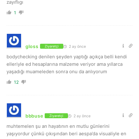
zayıflıgı
1
gloss
2 ay önce
Ziyaretçi
bodychecking denilen şeyden yaptığı açıkça belli kendi
elleriyle ed hesaplarına malzeme veriyor ama yıllarca
yaşadığı muameleden sonra onu da anlıyorum
12
bbbuse
2 ay önce
Ziyaretçi
muhtemelen şu an hayatının en mutlu günlerini
yaşıyordur çünkü çıkışından beri aespa’da visualiyle en