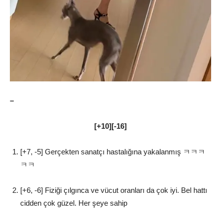
–
[+10][-16]
[+7, -5] Gerçekten sanatçı hastalığına yakalanmış ㅋㅋㅋ
ㅋㅋ
[+6, -6] Fiziği çılgınca ve vücut oranları da çok iyi. Bel hattı
cidden çok güzel. Her şeye sahip