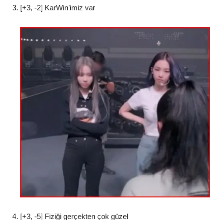
[+3, -2] KarWin’imiz var
[+3, -5] Fiziği gerçekten çok güzel