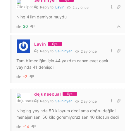
Selininyeri
Üye
Reply to
Lavin
2 ay önce
Ning 41im demiyor muydu
20
Lavin
Üye
Reply to
Selininyeri
2 ay önce
Tam bilmediğim için 44 yazdım canım evet canlı
yayında 41 demişdi
-2
dejunsexual
Üye
Reply to
Selininyeri
2 ay önce
Ninging yayında 50 kiloyum dedi ama doğru değildi
menajeri seni 50 kilo goremiyoruz sen 40 kilosun dedi
-14