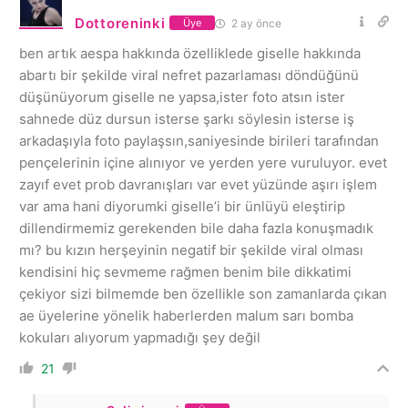
Dottoreninki
2 ay önce
Üye
ben artık aespa hakkında özelliklede giselle hakkında
abartı bir şekilde viral nefret pazarlaması döndüğünü
düşünüyorum giselle ne yapsa,ister foto atsın ister
sahnede düz dursun isterse şarkı söylesin isterse iş
arkadaşıyla foto paylaşsın,saniyesinde birileri tarafından
pençelerinin içine alınıyor ve yerden yere vuruluyor. evet
zayıf evet prob davranışları var evet yüzünde aşırı işlem
var ama hani diyorumki giselle’i bir ünlüyü eleştirip
dillendirmemiz gerekenden bile daha fazla konuşmadık
mı? bu kızın herşeyinin negatif bir şekilde viral olması
kendisini hiç sevmeme rağmen benim bile dikkatimi
çekiyor sizi bilmemde ben özellikle son zamanlarda çıkan
ae üyelerine yönelik haberlerden malum sarı bomba
kokuları alıyorum yapmadığı şey değil
21