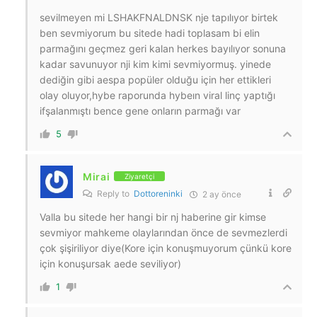
sevilmeyen mi LSHAKFNALDNSK nje tapılıyor birtek
ben sevmiyorum bu sitede hadi toplasam bi elin
parmağını geçmez geri kalan herkes bayılıyor sonuna
kadar savunuyor nji kim kimi sevmiyormuş. yinede
dediğin gibi aespa popüler olduğu için her ettikleri
olay oluyor,hybe raporunda hybeın viral linç yaptığı
ifşalanmıştı bence gene onların parmağı var
5
Mirai
Ziyaretçi
Reply to
Dottoreninki
2 ay önce
Valla bu sitede her hangi bir nj haberine gir kimse
sevmiyor mahkeme olaylarından önce de sevmezlerdi
çok şişiriliyor diye(Kore için konuşmuyorum çünkü kore
için konuşursak aede seviliyor)
1