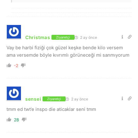
Christmas
2 ay önce
Ziyaretçi
Vay be harbi fiziği çok güzel keşke bende kilo versem
ama versemde böyle kıvrımlı görüneceği mi sanmıyorum
-2
sensei
2 ay önce
Ziyaretçi
tmm ed twt’e inspo die aticaklar seni tmm
28