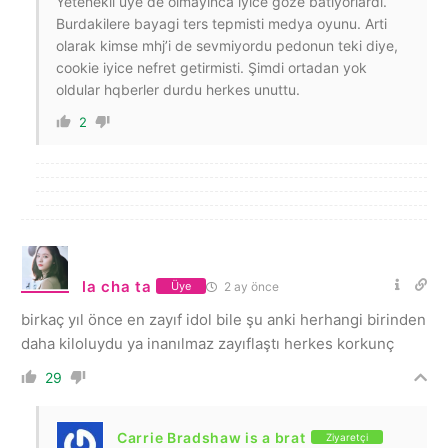
Yetenekli uye de olmayinca iyice goze batiyorlardi.
Burdakilere bayagi ters tepmisti medya oyunu. Arti
olarak kimse mhj’i de sevmiyordu pedonun teki diye,
cookie iyice nefret getirmisti. Şimdi ortadan yok
oldular hqberler durdu herkes unuttu.
2
la cha ta
2 ay önce
Üye
birkaç yıl önce en zayıf idol bile şu anki herhangi birinden
daha kiloluydu ya inanılmaz zayıflaştı herkes korkunç
29
Carrie Bradshaw is a brat
Ziyaretçi