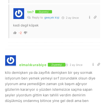
tm?
Ziyaretçi
Reply to
geeçek kişi
2 ay önce
kedi degil köpek
-2
elmalıkurabiye
2 ay önce
Ziyaretçi
kilo demişken ya da zayıflık demişken bir şey sormak
istiyorum ben yemek yemeyi sırf zorundalık olsun diye
yiyorum ama yemediğim zaman çok başım ağrıyor
gözlerim kararıyor o yüzden istemsizce saçma sapan
şeyler yiyordum gittim kan tahlili verdim demirim
düşükmüş ondanmış bitince yine gel dedi ama ben