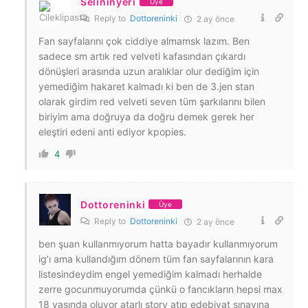
Selininyeri
Üye
Reply to
Dottoreninki
2 ay önce
Fan sayfalarını çok ciddiye almamsk lazım. Ben
sadece sm artık red velveti kafasından çıkardı
dönüşleri arasında uzun aralıklar olur dediğim için
yemediğim hakaret kalmadı ki ben de 3.jen stan
olarak girdim red velveti seven tüm şarkılarını bilen
biriyim ama doğruya da doğru demek gerek her
eleştiri edeni anti ediyor kpopies.
4
Dottoreninki
Üye
Reply to
Dottoreninki
2 ay önce
ben şuan kullanmıyorum hatta bayadır kullanmıyorum
ig’ı ama kullandığım dönem tüm fan sayfalarının kara
listesindeydim engel yemediğim kalmadı herhalde
zerre gocunmuyorumda çünkü o fancıkların hepsi max
18 yaşında oluyor atarlı story atıp edebiyat sınavına