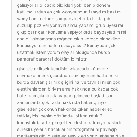
çalışıyorlar bi cacık bildikleri yok. ben o dönem
katılımcılardan en çok wonyoungun fanıydım baktım
wony hanım elinde şampanya etrafta filinta gibi
süzülüp poz veriyor aynı anda yabancı grup üyesi rei
çıkıp çatır çatır konuşma yapıyor orda baybayladım rei
ana dili olmamasına rağmen çıkıp korece bir şekilde
konuşuyor sen neden susuyorsun? konuyuda çok
uzatmak istemiyorum olaylar olduğunda burda
paragraf paragraf döktüm içimi ztn.
giselle’e gelirsek,kendisini wkoreadan öncede
sevmezdim pek şuandada sevmiyorum hatta belki
burda davranışlarını kişiliğini hal ve tavırlarını en çok
eleştirenlerden biriyim ama hakkında bu kadar çok
hate train çıkmasıda yapay gelmeye başladı son
zamanlarda çok fazla hakkında haber çıkıyor
giselleden çok onun hakkında çıkan haberler ed
tetikleyicisi benim gözümde. bi konuştuk 2
konuştukda artık gerçekten ekstra batmaya başladı
sürekli üyelerin bacaklarının fotoğraflarını paylaşıp
marifetmiş gibi giselle ed teşvik ediyor zuahhaha diye