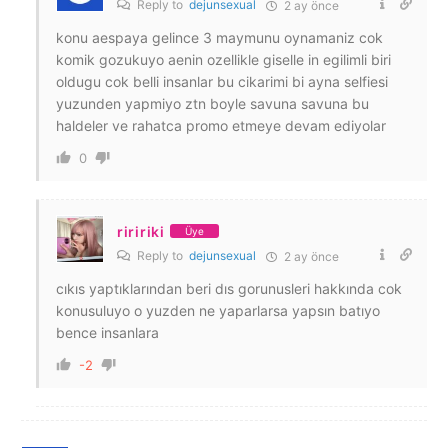
Reply to
dejunsexual
2 ay önce
konu aespaya gelince 3 maymunu oynamaniz cok
komik gozukuyo aenin ozellikle giselle in egilimli biri
oldugu cok belli insanlar bu cikarimi bi ayna selfiesi
yuzunden yapmiyo ztn boyle savuna savuna bu
haldeler ve rahatca promo etmeye devam ediyolar
0
riririki
Üye
Reply to
dejunsexual
2 ay önce
cıkıs yaptıklarından beri dıs gorunusleri hakkında cok
konusuluyo o yuzden ne yaparlarsa yapsın batıyo
bence insanlara
-2