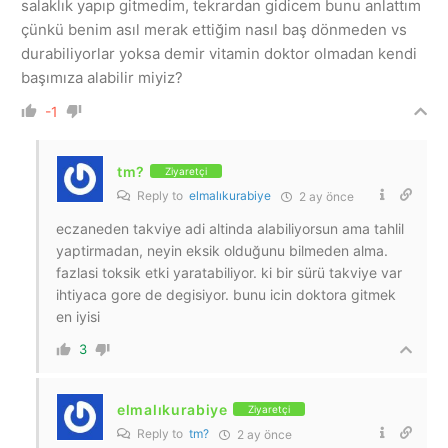
salaklık yapıp gitmedim, tekrardan gidicem bunu anlattım
çünkü benim asıl merak ettiğim nasıl baş dönmeden vs
durabiliyorlar yoksa demir vitamin doktor olmadan kendi
başımıza alabilir miyiz?
-1
tm?
Ziyaretçi
Reply to
elmalıkurabiye
2 ay önce
eczaneden takviye adi altinda alabiliyorsun ama tahlil
yaptirmadan, neyin eksik olduğunu bilmeden alma.
fazlasi toksik etki yaratabiliyor. ki bir sürü takviye var
ihtiyaca gore de degisiyor. bunu icin doktora gitmek
en iyisi
3
elmalıkurabiye
Ziyaretçi
Reply to
tm?
2 ay önce