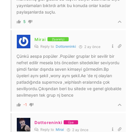
yayınlamaları bıktırdı artık bu konuda onlar kadar
paylaşanlarda suçlu.
5
Mirai
Ziyaretçi
Reply to
Dottoreninki
2 ay önce
Çünkü aespa popüler .Popüler gruplar bir sevilir bir
nefret edilir mesela bts önceden sitedekiler seviyordu
şimdi fanlar dışında seven kimseyi görmedim.Bp
üyeleri aynı şekil ,wony aynı şekil.Ae ‘de nj olayları
patladığında supernova ,wiphlash eralarında çok
seviliyordu.Çıkışından beri bu sitede ve genel globalde
sevilmeyen tek grup nj bence
-1
Dottoreninki
Üye
Reply to
Mirai
2 ay önce