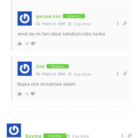
gerçek kisi
Ziyaretçi
Reply to
Dml
2 ay önce
simdi de rm fani olduk kdndbdvvdbs harika
-7
Dml
Ziyaretçi
Reply to
Dml
2 ay önce
Başka nick mi kalmadı ablam
-1
Şeyma
2 ay önce
Ziyaretçi