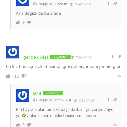
Reply to
la cha ta
2 ay önce
Asla degildi de bu arada
9
gerçek kişi
2 ay önce
Ziyaretçi
bu kiz bana çok akli basinda gibi gelmiyor ayni jennie gibi
-15
Dml
Ziyaretçi
Reply to
gerçek kişi
2 ay önce
Rm hayranı olan biri aklı başındalıkla ilgili yorum atıyor
ya
ablacım senin aklın başında mı acaba
8