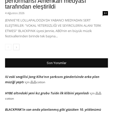
performansı Amerikan medyası
tarafından eleştirildi
4 Ağustos 2026
51
JENNIE'YE LOLLAPALOOZA'DA YABANCI MEDYADAN SERT
ELEŞTİRİLER: "VOKAL YETERSİZLİĞİ VE SEYİRCİLERİN ALANI TERK
ETMESİ" BLACKPINK üyesi Jennie, ABD’nin en büyük müzik
festivallerinden birinde tek başına...
Son Yorumlar
IU eski sevgilisi Jang Kiha’nın şarkısını gönderisinde arka plan
müziği yaptı
için
晶晶cotton
HYBE altındaki yeni kız grubu Tuide ilk klibini yayınladı
için
晶晶
cotton
BLACKPINK’in son anda planlanmış gibi gözüken 10. yıldönümü