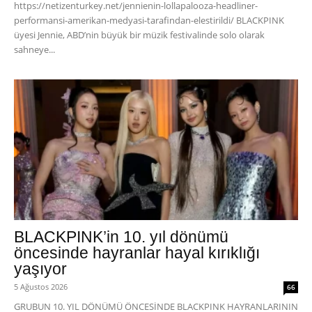
https://netizenturkey.net/jennienin-lollapalooza-headliner-
performansi-amerikan-medyasi-tarafindan-elestirildi/ BLACKPINK
üyesi Jennie, ABD’nin büyük bir müzik festivalinde solo olarak
sahneye...
BLACKPINK’in 10. yıl dönümü
öncesinde hayranlar hayal kırıklığı
yaşıyor
5 Ağustos 2026
66
GRUBUN 10. YIL DÖNÜMÜ ÖNCESİNDE BLACKPINK HAYRANLARININ