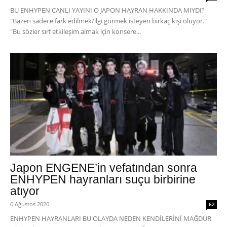
BU ENHYPEN CANLI YAYINI O JAPON HAYRAN HAKKINDA MIYDI?
"Bazen sadece fark edilmek/ilgi görmek isteyen birkaç kişi oluyor."
"Bu sözler sırf etkileşim almak için konsere...
Japon ENGENE’in vefatından sonra
ENHYPEN hayranları suçu birbirine
atıyor
6 Ağustos 2026
62
ENHYPEN HAYRANLARI BU OLAYDA NEDEN KENDİLERİNİ MAĞDUR