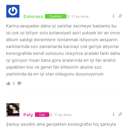
Doloress
11 ay önce
Ziyaretçi
Karina aespadan daha iyi sarkilar secmeye baslamis bu
isi cok iyi biliyor solo potansiyeli asiri yuksek bir an once
album saldigi donemlere isinlanmak istiyorum aespanin
sarkilarinda son zamanlarda karinayi cok geriye atiyorlar
koreografide kendi solosunu izleyince aradaki farki daha
iyi goruyor insan bana gore aralarinda en iyi fan analizi
yapabilen kisi ve genel fan kitlesinin aksine soz
yaziminda da en iyi olan oldugunu dusunuyorum
1
Poly
11 ay önce
Üye
Şarkıyı sevdim ama gerçekten koreografisi hiç şarkıyla