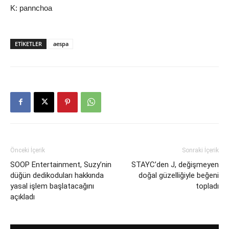
K: pannchoa
ETIKETLER
aespa
Önceki İçerik
Sonraki İçerik
SOOP Entertainment, Suzy’nin
STAYC’den J, değişmeyen
düğün dedikoduları hakkında
doğal güzelliğiyle beğeni
yasal işlem başlatacağını
topladı
açıkladı