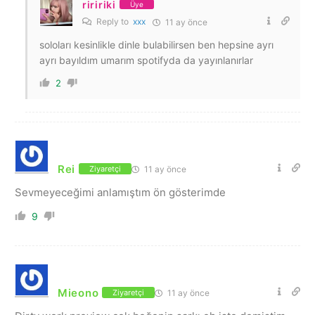
riririki
Üye
Reply to
xxx
11 ay önce
soloları kesinlikle dinle bulabilirsen ben hepsine ayrı
ayrı bayıldım umarım spotifyda da yayınlanırlar
2
Rei
11 ay önce
Ziyaretçi
Sevmeyeceğimi anlamıştım ön gösterimde
9
Mieono
11 ay önce
Ziyaretçi