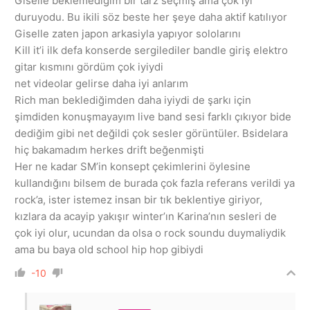
Giselle beklemediğim bir tarz seçmiş ama çok iyi
duruyodu. Bu ikili söz beste her şeye daha aktif katılıyor
Giselle zaten japon arkasiyla yapıyor sololarını
Kill it’i ilk defa konserde sergilediler bandle giriş elektro
gitar kısmını gördüm çok iyiydi
net videolar gelirse daha iyi anlarım
Rich man beklediğimden daha iyiydi de şarkı için
şimdiden konuşmayayım live band sesi farklı çıkıyor bide
dediğim gibi net değildi çok sesler görüntüler. Bsidelara
hiç bakamadım herkes drift beğenmişti
Her ne kadar SM’in konsept çekimlerini öylesine
kullandığını bilsem de burada çok fazla referans verildi ya
rock’a, ister istemez insan bir tık beklentiye giriyor,
kızlara da acayip yakışır winter’ın Karina’nın sesleri de
çok iyi olur, ucundan da olsa o rock soundu duymaliydik
ama bu baya old school hip hop gibiydi
-10