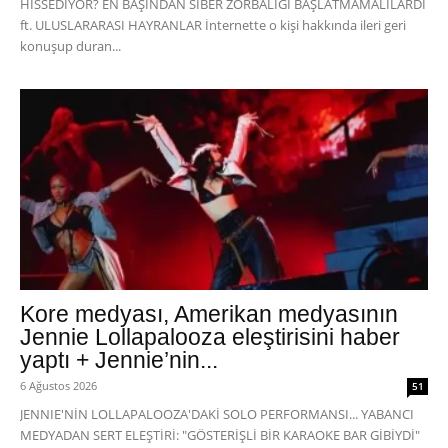
HİSSEDİYOR? EN BAŞINDAN SİBER ZORBALIĞI BAŞLATMAMALILARDI
ft. ULUSLARARASI HAYRANLAR İnternette o kişi hakkında ileri geri
konuşup duran...
Kore medyası, Amerikan medyasının
Jennie Lollapalooza eleştirisini haber
yaptı + Jennie’nin...
6 Ağustos 2026
51
JENNIE'NİN LOLLAPALOOZA'DAKİ SOLO PERFORMANSI... YABANCI
MEDYADAN SERT ELEŞTİRİ: "GÖSTERİŞLİ BİR KARAOKE BAR GİBİYDİ"