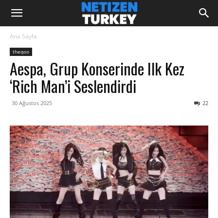
Ana Sayfa
theqoo
Aespa, Grup Konserinde Ilk Kez
‘Rich Man’i Seslendirdi
30 Ağustos 2025
22