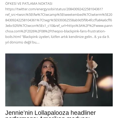
ÖFKESİ VE PATLAMA NOKTASI
https://twitter.com/energysobi/status/2084309242258104361?
ref_src=twsrc%5Etfw%7Ctwcamp%5Etweetembed%7Ctwterm%5E20
84309242258104361%7Ctwgr%5E939362558ab9d5f9b4fccffa84a6cff6
3ebc92fd%7Ctwcon%5Es1_c10&ref_url=https%3A%2F%2Fwww.pann
choa.com%2F2026%2F08%2Ftheqoo-blackpink-fans-frustration-
boils.html "Blackpink üyeleri, lütfen artık kendinize gelin.. 8. ya da 9.
yıl dönümü değil bu,...
Jennie’nin Lollapalooza headliner