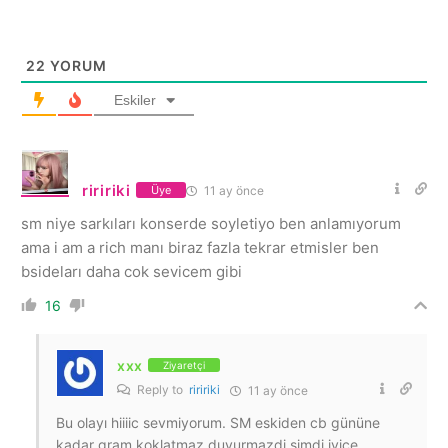
22
YORUM
Eskiler
riririki
11 ay önce
Üye
sm niye sarkıları konserde soyletiyo ben anlamıyorum
ama i am a rich manı biraz fazla tekrar etmisler ben
bsideları daha cok sevicem gibi
16
xxx
Ziyaretçi
Reply to
riririki
11 ay önce
Bu olayı hiiiic sevmiyorum. SM eskiden cb gününe
kadar gram koklatmaz duyurmazdi şimdi iyice