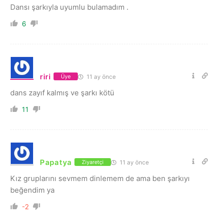
Dansı şarkıyla uyumlu bulamadım .
6
riri
11 ay önce
Üye
dans zayıf kalmış ve şarkı kötü
11
Papatya
11 ay önce
Ziyaretçi
Kız gruplarını sevmem dinlemem de ama ben şarkıyı
beğendim ya
-2