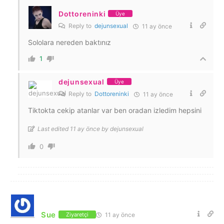
Dottoreninki
Üye
Reply to
dejunsexual
11 ay önce
Sololara nereden baktınız
1
dejunsexual
Üye
Reply to
Dottoreninki
11 ay önce
Tiktokta cekip atanlar var ben oradan izledim hepsini
Last edited 11 ay önce by dejunsexual
0
Sue
11 ay önce
Ziyaretçi