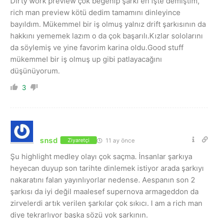
Dirty work preview çok beğenip şarkı eh işte demiştim,
rich man preview kötü dedim tamamını dinleyince
bayıldım. Mükemmel bir iş olmuş yalnız drift şarkısının da
hakkını yememek lazım o da çok başarılı.Kızlar sololarını
da söylemiş ve yine favorim karina oldu.Good stuff
mükemmel bir iş olmuş up gibi patlayacağını
düşünüyorum.
3
snsd
11 ay önce
Ziyaretçi
Şu highlight medley olayı çok saçma. İnsanlar şarkıya
heyecan duyup son tarihte dinlemek istiyor arada şarkıyı
nakaratını falan yayınlıyorlar nedense. Aespanın son 2
şarkısı da iyi değil maalesef supernova armageddon da
zirvelerdi artık verilen şarkılar çok sıkıcı. I am a rich man
diye tekrarlıyor başka sözü yok şarkının.