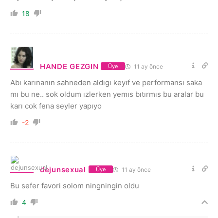
18
HANDE GEZGIN
11 ay önce
Üye
Abı karınanın sahneden aldıgı keyıf ve performansı saka
mı bu ne.. sok oldum ızlerken yemıs bıtırmıs bu aralar bu
karı cok fena seyler yapıyo
-2
dejunsexual
11 ay önce
Üye
Bu sefer favori solom ningningin oldu
4