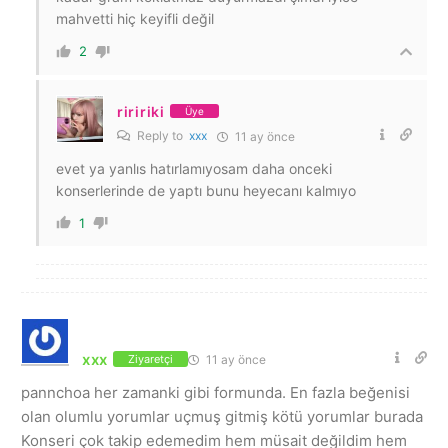
mahvetti hiç keyifli değil
2
riririki
Üye
Reply to
xxx
11 ay önce
evet ya yanlıs hatırlamıyosam daha onceki
konserlerinde de yaptı bunu heyecanı kalmıyo
1
xxx
11 ay önce
Ziyaretçi
pannchoa her zamanki gibi formunda. En fazla beğenisi
olan olumlu yorumlar uçmuş gitmiş kötü yorumlar burada
Konseri çok takip edemedim hem müsait değildim hem