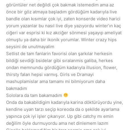
görüntüler net değildi çok bakmak istemedim ama az
önce bir göz atmaya başladım gördüğüm kadarıyla live
bandle olan kısımlar çok iyi, zaten konserde video harici
yorum yazanlar bu nasıl live diye yazıyordu winter’ın kaç
ciğeri var esprisi ki kız akciğer sönmesi yaşayıp ameliyat
olmuştu ya daha bir ikonik yorumlar. Winter crazy hips
seysini de unutmayalim
Setlist de tam fanlarin favorisi olan şarkılar herkesin
bildiği sevdiği bsidelar gibi sıralanmis galiba, herkes
ondan memnundu gördüğüm kadarıyla illusion, flower,
thirsty falan hepsi varmış. Girls ve Dramayi
mashuplamislar ama tamamı mi bilmiyorum daha
bakmadım
Sololara da tam bakamadım
Onda da bakabildigim kadarıyla karina döktürüyordu yine,
kendine uyan tarzı seçip koreoda da o şekilde ayarlama
yapınca çok iyi işler çıkarıyor. Up gibi catchy mı emin
değilim öyle durmuyordu ama net dinlemem lazım