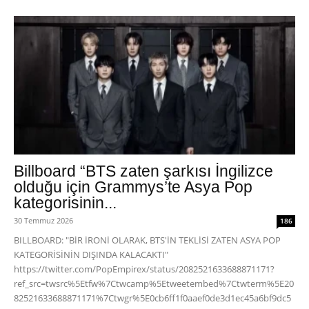
Billboard “BTS zaten şarkısı İngilizce
olduğu için Grammys’te Asya Pop
kategorisinin...
30 Temmuz 2026
186
BILLBOARD: "BİR İRONİ OLARAK, BTS'İN TEKLİSİ ZATEN ASYA POP
KATEGORİSİNİN DIŞINDA KALACAKTI"
https://twitter.com/PopEmpirex/status/2082521633688871171?
ref_src=twsrc%5Etfw%7Ctwcamp%5Etweetembed%7Ctwterm%5E20
82521633688871171%7Ctwgr%5E0cb6ff1f0aaef0de3d1ec45a6bf9dc5