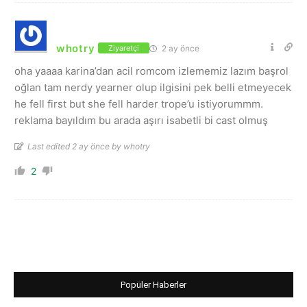
whotry
2 ay önce
Ziyaretçi
oha yaaaa karina’dan acil romcom izlememiz lazım başrol
oğlan tam nerdy yearner olup ilgisini pek belli etmeyecek
he fell first but she fell harder trope’u istiyorummm.
reklama bayıldım bu arada aşırı isabetli bi cast olmuş
Last edited 2 ay önce by whotry
2
Popüler Haberler