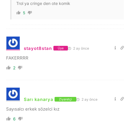
Trol ya cringe den ote komik
5
stayot8stan
2 ay önce
Üye
FAKERRRR
2
Sarı kanarya
2 ay önce
Ziyaretçi
Sayısalcı erkek sözelci kız
6