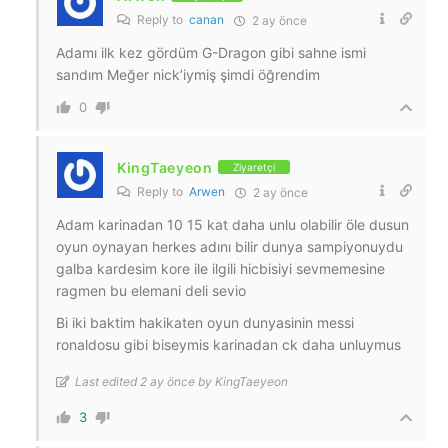
Reply to
canan
2 ay önce
Adamı ilk kez gördüm G-Dragon gibi sahne ismi
sandım Meğer nick’iymiş şimdi öğrendim
0
KingTaeyeon
Ziyaretçi
Reply to
Arwen
2 ay önce
Adam karinadan 10 15 kat daha unlu olabilir öle dusun
oyun oynayan herkes adını bilir dunya sampiyonuydu
galba kardesim kore ile ilgili hicbisiyi sevmemesine
ragmen bu elemani deli sevio
Bi iki baktim hakikaten oyun dunyasinin messi
ronaldosu gibi biseymis karinadan ck daha unluymus
Last edited 2 ay önce by KingTaeyeon
3