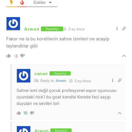
Eskiler
Arwen
2 ay önce
Ziyaretçi
Faker ne la bu korelilerin sahne isimleri ne acayip
taylandlılar gibi
-3
canan
Ziyaretçi
Reply to
Arwen
2 ay önce
Sahne ismi değil çocuk profesyonel espor oyuncusu
oyundaki nick’i bu goat kendisi Korede feci saygı
duyulan ve sevilen biri
10
Arwen
Ziyaretçi