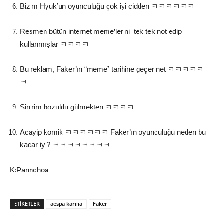
Bizim Hyuk’un oyunculuğu çok iyi cidden ㅋㅋㅋㅋㅋㅋ
Resmen bütün internet meme’lerini tek tek not edip
kullanmışlar ㅋㅋㅋㅋ
Bu reklam, Faker’ın “meme” tarihine geçer net ㅋㅋㅋㅋㅋ
ㅋ
Sinirim bozuldu gülmekten ㅋㅋㅋㅋ
Acayip komik ㅋㅋㅋㅋㅋㅋ Faker’ın oyunculuğu neden bu
kadar iyi? ㅋㅋㅋㅋㅋㅋㅋㅋ
K:Pannchoa
ETIKETLER
aespa karina
Faker