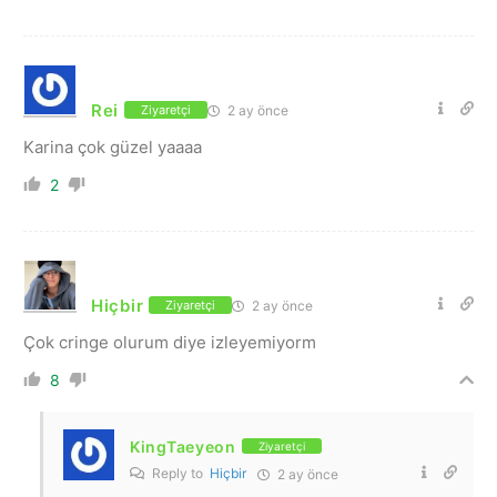
Rei
2 ay önce
Ziyaretçi
Karina çok güzel yaaaa
2
Hiçbir
2 ay önce
Ziyaretçi
Çok cringe olurum diye izleyemiyorm
8
KingTaeyeon
Ziyaretçi
Reply to
Hiçbir
2 ay önce