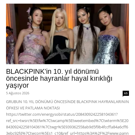
BLACKPINK’in 10. yıl dönümü
öncesinde hayranlar hayal kırıklığı
yaşıyor
5 Ağustos 2026
65
GRUBUN 10. YIL DÖNÜMÜ ÖNCESİNDE BLACKPINK HAYRANLARININ
ÖFKESİ VE PATLAMA NOKTASI
https://twitter.com/energysobi/status/2084309242258104361?
ref_src=twsrc%5Etfw%7Ctwcamp%5Etweetembed%7Ctwterm%5E20
84309242258104361%7Ctwgr%5E939362558ab9d5f9b4fccffa84a6cff6
3ebc92fd%7Ctwcon%5Es1_c10&ref_url=https%3A%2F%2Fwww.pann