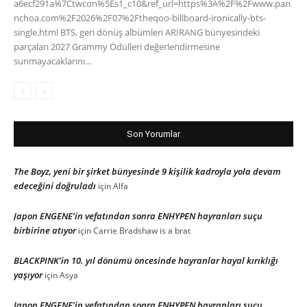
a6ecf291a%7Ctwcon%5Es1_c10&ref_url=https%3A%2F%2Fwww.pan
nchoa.com%2F2026%2F07%2Ftheqoo-billboard-ironically-bts-
single.html BTS, geri dönüş albümleri ARIRANG bünyesindeki
parçaları 2027 Grammy Ödülleri değerlendirmesine
sunmayacaklarını...
Son Yorumlar
The Boyz, yeni bir şirket bünyesinde 9 kişilik kadroyla yola devam
edeceğini doğruladı
için
Alfa
Japon ENGENE’in vefatından sonra ENHYPEN hayranları suçu
birbirine atıyor
için
Carrie Bradshaw is a brat
BLACKPINK’in 10. yıl dönümü öncesinde hayranlar hayal kırıklığı
yaşıyor
için
Asya
Japon ENGENE’in vefatından sonra ENHYPEN hayranları suçu