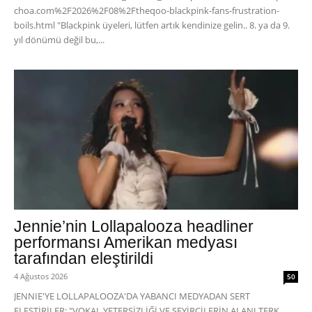
choa.com%2F2026%2F08%2Ftheqoo-blackpink-fans-frustration-
boils.html "Blackpink üyeleri, lütfen artık kendinize gelin.. 8. ya da 9.
yıl dönümü değil bu,...
Jennie’nin Lollapalooza headliner
performansı Amerikan medyası
tarafından eleştirildi
4 Ağustos 2026
50
JENNIE'YE LOLLAPALOOZA'DA YABANCI MEDYADAN SERT
ELEŞTİRİLER: "VOKAL YETERSİZLİĞİ VE SEYİRCİLERİN ALANI TERK