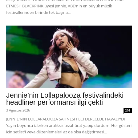
ETMESİ" BLACKPINK üyesi Jennie, ABD’nin en büyük müzik
festivallerinden birinde tek başına...
Jennie’nin Lollapalooza festivalindeki
headliner performansı ilgi çekti
3 Ağustos 2026
208
JENNIE'NİN LOLLAPALOOZA SAHNESİ FECİ DERECEDE HAVALIYDI
Yayın boyunca izlerken aralıksız tezahürat yapıp durdum. Her gösteri
için setlist'i veya düzenlemeleri az da olsa değiştirmesi...