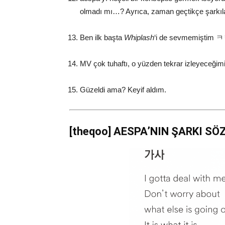
olmadı mı…? Ayrıca, zaman geçtikçe şarkıla
Ben ilk başta
Whiplash
‘i de sevmemiştim ㅋ
MV çok tuhaftı, o yüzden tekrar izleyeceğ
Güzeldi ama? Keyif aldım.
[theqoo] AESPA’NIN ŞARKI SÖ