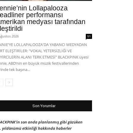
ennie’nin Lollapalooza
eadliner performansı
merikan medyası tarafından
leştirildi
Ağustos 2026
51
ENNIE'YE LOLLAPALOOZA'DA YABANCI MEDYADAN
RT ELEŞTİRİLER: "VOKAL YETERSİZLİĞİ VE
YİRCİLERİN ALANI TERK ETMESİ" BLACKPINK üyesi
nnie, ABD’nin en büyük müzik festivallerinden
rinde tek başına...
Son Yorumlar
ACKPINK’in son anda planlanmış gibi gözüken
. yıldönümü etkinliği hakkında haberler