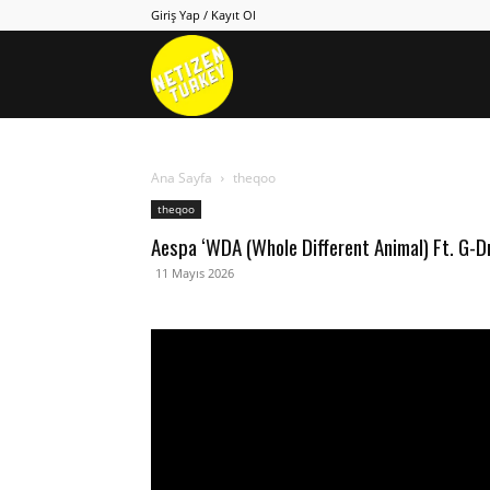
Giriş Yap / Kayıt Ol
Netizen
Turkey
Ana Sayfa
theqoo
theqoo
Aespa ‘WDA (Whole Different Animal) Ft. G-D
11 Mayıs 2026