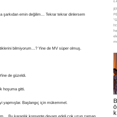
6 
J
PE
ma şarkıdan emin değilim… Tekrar tekrar dinlersem
"G
ht
he
el
mü
ttiklerini bilmiyorum…? Yine de MV süper olmuş.
Yine de güzeldi.
k hoşuma gitti.
B
iyi yapmışlar. Başlangıç için mükemmel.
ö
k
yorum… Bu karanlık konsepte devam edeli çok uzun zaman