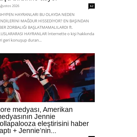
Ağustos 2026
62
NHYPEN HAYRANLARI BU OLAYDA NEDEN
ENDİLERİNİ MAĞDUR HİSSEDİYOR? EN BAŞINDAN
BER ZORBALIĞI BAŞLATMAMALILARDI ft.
USLARARASI HAYRANLAR İnternette o kişi hakkında
eri geri konuşup duran...
ore medyası, Amerikan
edyasının Jennie
ollapalooza eleştirisini haber
aptı + Jennie’nin...