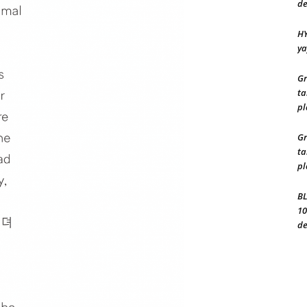
de
HY
ya
Gr
ta
pl
Gr
ta
pl
BL
10
de