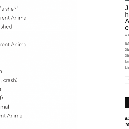
J
h
A
e
4 
J
SE
SE
Je
bi
BL
10