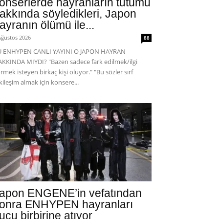
onserlerde hayranların tutumu
akkında söyledikleri, Japon
ayranın ölümü ile...
Ağustos 2026
88
U ENHYPEN CANLI YAYINI O JAPON HAYRAN
KKINDA MIYDI? "Bazen sadece fark edilmek/ilgi
rmek isteyen birkaç kişi oluyor." "Bu sözler sırf
kileşim almak için konsere...
apon ENGENE’in vefatından
onra ENHYPEN hayranları
uçu birbirine atıyor