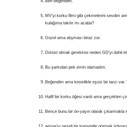
Ben beğendim.
MV’yi korku filmi gibi çekmelerini sevdim a
kulağıma takılır mı acaba?
Güzel ama alışması biraz zor.
Dürüst olmak gerekirse neden GD’yi dahil e
Bu şarkıdan pek emin olamadım.
Beğendim ama kesinlikle eşsiz bir tarzı var. 
Hafif bir korku öğesi vardı ama gerçekten ço
Bence bunu bir ön-yayın olarak çıkarmakla 
aespa’yı neşeli bir konseptle görmek isti