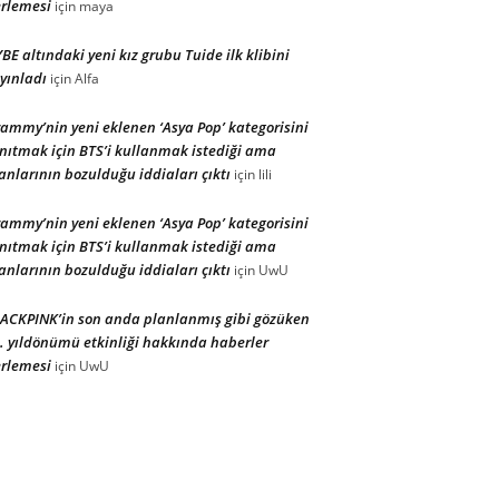
rlemesi
için
maya
BE altındaki yeni kız grubu Tuide ilk klibini
yınladı
için
Alfa
ammy’nin yeni eklenen ‘Asya Pop’ kategorisini
nıtmak için BTS’i kullanmak istediği ama
anlarının bozulduğu iddiaları çıktı
için
lili
ammy’nin yeni eklenen ‘Asya Pop’ kategorisini
nıtmak için BTS’i kullanmak istediği ama
anlarının bozulduğu iddiaları çıktı
için
UwU
ACKPINK’in son anda planlanmış gibi gözüken
. yıldönümü etkinliği hakkında haberler
rlemesi
için
UwU