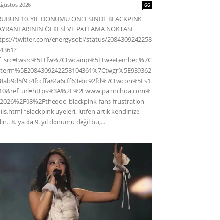
Ağustos 2026
66
RUBUN 10. YIL DÖNÜMÜ ÖNCESİNDE BLACKPINK
AYRANLARININ ÖFKESİ VE PATLAMA NOKTASI
tps://twitter.com/energysobi/status/2084309242258
4361?
ef_src=twsrc%5Etfw%7Ctwcamp%5Etweetembed%7C
wterm%5E2084309242258104361%7Ctwgr%5E939362
8ab9d5f9b4fccffa84a6cff63ebc92fd%7Ctwcon%5Es1
c10&ref_url=https%3A%2F%2Fwww.pannchoa.com%
2026%2F08%2Ftheqoo-blackpink-fans-frustration-
ils.html "Blackpink üyeleri, lütfen artık kendinize
lin.. 8. ya da 9. yıl dönümü değil bu,...