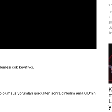
6 
E
K
Sİ
UL
il
emesi çok keyifliydi.
K
o olumsuz yorumları gördükten sonra dinledim ama GD’nin
m
L
y