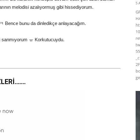
5 
rının melodisi azalıyormuş gibi hissediyorum.
G
H
ㅋ Bence bunu da dinledikçe anlayacağım.
ht
10
r
imi sanmıyorum ㅠ Korkutucuydu.
t
55
_
2F
bo
ge
ZLERİ…….