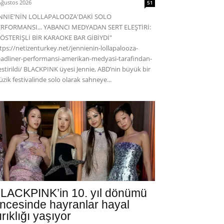
Ağustos 2026
51
ENNIE'NİN LOLLAPALOOZA'DAKİ SOLO
RFORMANSI... YABANCI MEDYADAN SERT ELEŞTİRİ:
ÖSTERİŞLİ BİR KARAOKE BAR GİBİYDİ"
tps://netizenturkey.net/jennienin-lollapalooza-
adliner-performansi-amerikan-medyasi-tarafindan-
estirildi/ BLACKPINK üyesi Jennie, ABD’nin büyük bir
zik festivalinde solo olarak sahneye...
LACKPINK’in 10. yıl dönümü
ncesinde hayranlar hayal
ırıklığı yaşıyor