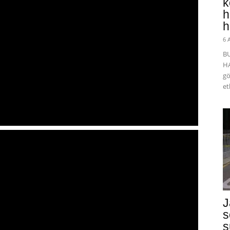
k
h
h
6 
B
HA
gö
et
J
s
s