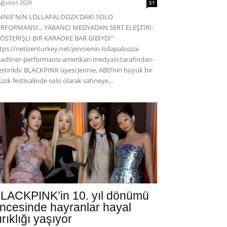
Ağustos 2026
51
ENNIE'NİN LOLLAPALOOZA'DAKİ SOLO
RFORMANSI... YABANCI MEDYADAN SERT ELEŞTİRİ:
ÖSTERİŞLİ BİR KARAOKE BAR GİBİYDİ"
tps://netizenturkey.net/jennienin-lollapalooza-
adliner-performansi-amerikan-medyasi-tarafindan-
estirildi/ BLACKPINK üyesi Jennie, ABD’nin büyük bir
zik festivalinde solo olarak sahneye...
LACKPINK’in 10. yıl dönümü
ncesinde hayranlar hayal
ırıklığı yaşıyor