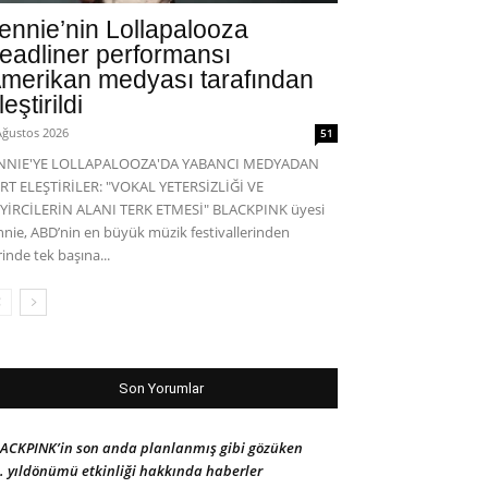
ennie’nin Lollapalooza
eadliner performansı
merikan medyası tarafından
leştirildi
Ağustos 2026
51
ENNIE'YE LOLLAPALOOZA'DA YABANCI MEDYADAN
RT ELEŞTİRİLER: "VOKAL YETERSİZLİĞİ VE
YİRCİLERİN ALANI TERK ETMESİ" BLACKPINK üyesi
nnie, ABD’nin en büyük müzik festivallerinden
rinde tek başına...
Son Yorumlar
ACKPINK’in son anda planlanmış gibi gözüken
. yıldönümü etkinliği hakkında haberler