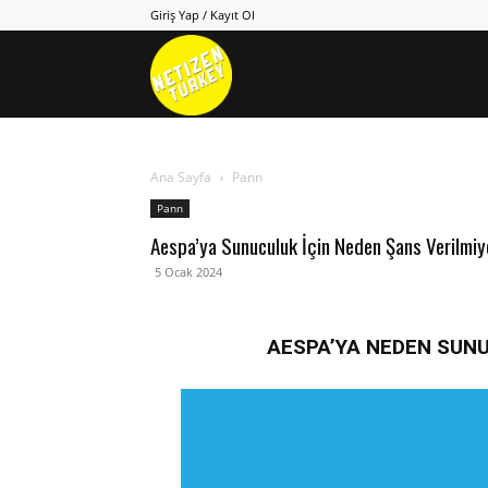
Giriş Yap / Kayıt Ol
Netizen
Turkey
Ana Sayfa
Pann
Pann
Aespa’ya Sunuculuk İçin Neden Şans Verilmiy
5 Ocak 2024
AESPA’YA NEDEN SUNU