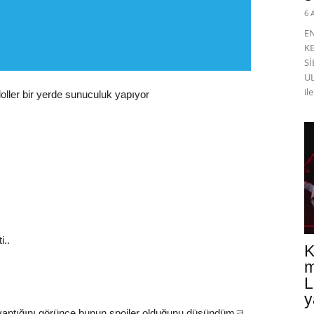
6 
E
K
Sİ
UL
il
oller bir yerde sunuculuk yapıyor
i..
K
m
L
y
e yaptığını görünce bunun spoiler olduğunu düşündümㅋ