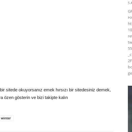
5 
G
H
ht
10
r
t
55
_
2F
bo
ge
bir sitede okuyorsanız emek hırsızı bir sitedesiniz demek,
a özen gösterin ve bizi takipte kalın
winter