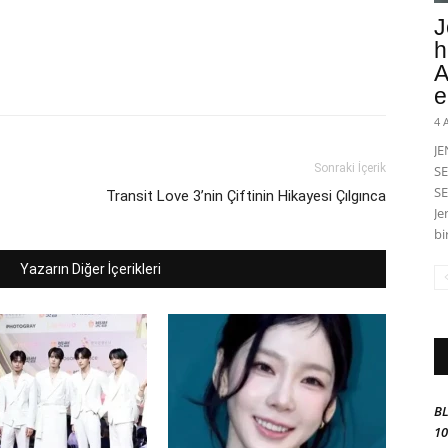
J
h
A
e
4 
J
Sonraki İçerik
SE
SE
Transit Love 3’nin Çiftinin Hikayesi Çılgınca
Je
bi
Yazarın Diğer İçerikleri
BL
10