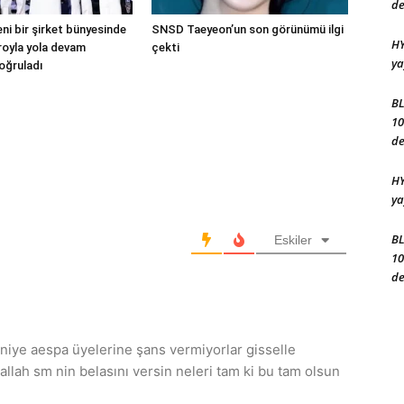
de
ni bir şirket bünyesinde
SNSD Taeyeon’un son görünümü ilgi
HY
droyla yola devam
çekti
ya
oğruladı
BL
10
de
HY
ya
BL
Eskiler
10
de
niye aespa üyelerine şans vermiyorlar gisselle
llah sm nin belasını versin neleri tam ki bu tam olsun