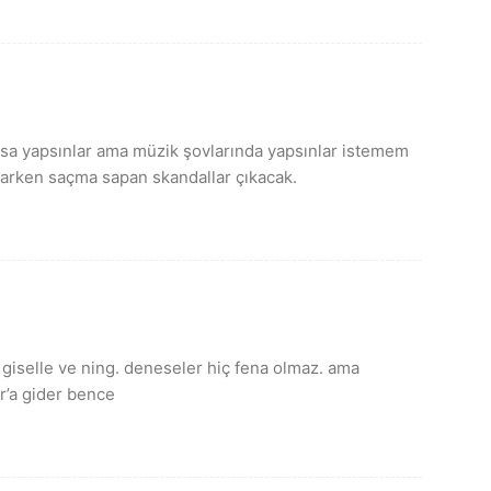
rsa yapsınlar ama müzik şovlarında yapsınlar istemem
parken saçma sapan skandallar çıkacak.
e giselle ve ning. deneseler hiç fena olmaz. ama
er’a gider bence