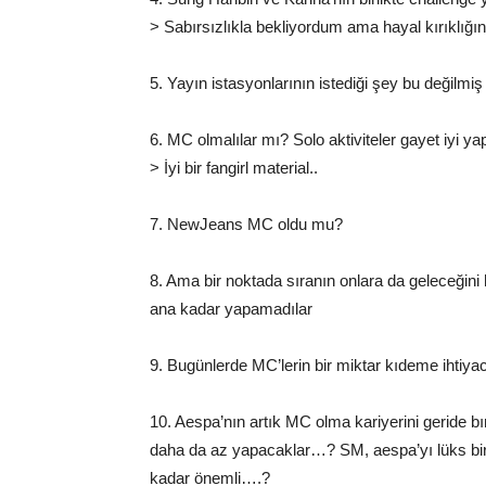
> Sabırsızlıkla bekliyordum ama hayal kırıklığı
5. Yayın istasyonlarının istediği şey bu değilmiş
6. MC olmalılar mı? Solo aktiviteler gayet iyi ya
> İyi bir fangirl material..
7. NewJeans MC oldu mu?
8. Ama bir noktada sıranın onlara da geleceğ
ana kadar yapamadılar
9. Bugünlerde MC’lerin bir miktar kıdeme ihti
10. Aespa’nın artık MC olma kariyerini geride bı
daha da az yapacaklar…? SM, aespa’yı lüks bir
kadar önemli….?