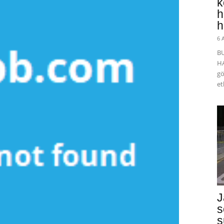
k
h
h
6 
B
HA
gö
et
J
s
s