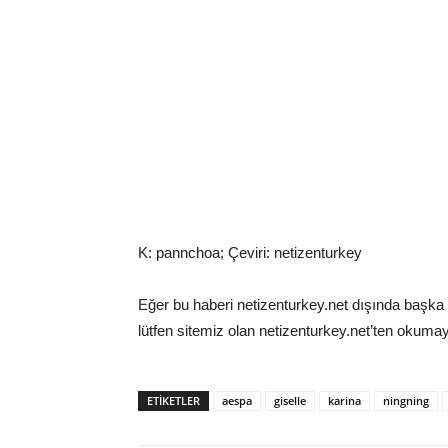
K: pannchoa; Çeviri: netizenturkey
Eğer bu haberi netizenturkey.net dışında başka 
lütfen sitemiz olan netizenturkey.net’ten okumay
ETIKETLER
aespa
giselle
karina
ningning