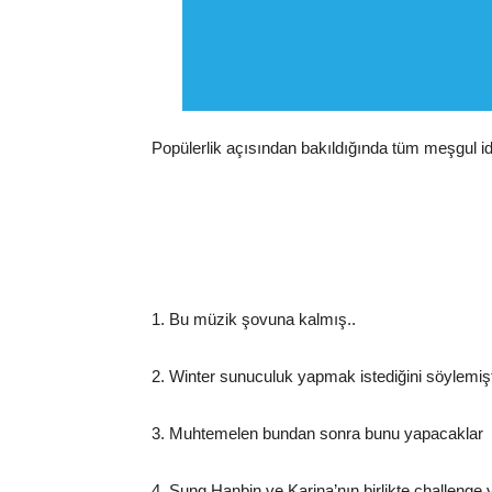
Popülerlik açısından bakıldığında tüm meşgul id
1. Bu müzik şovuna kalmış..
2. Winter sunuculuk yapmak istediğini söylemişt
3. Muhtemelen bundan sonra bunu yapacaklar
4. Sung Hanbin ve Karina’nın birlikte challeng