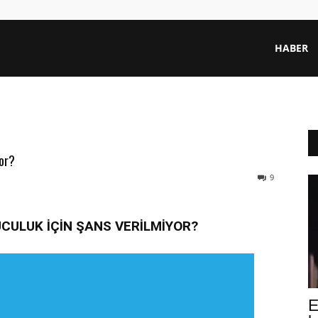
HABER
or?
9
CULUK İÇİN ŞANS VERİLMİYOR?
E