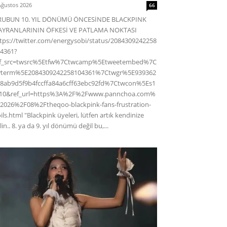
Ağustos 2026
66
RUBUN 10. YIL DÖNÜMÜ ÖNCESİNDE BLACKPINK
AYRANLARININ ÖFKESİ VE PATLAMA NOKTASI
tps://twitter.com/energysobi/status/2084309242258
4361?
ef_src=twsrc%5Etfw%7Ctwcamp%5Etweetembed%7C
wterm%5E2084309242258104361%7Ctwgr%5E939362
8ab9d5f9b4fccffa84a6cff63ebc92fd%7Ctwcon%5Es1
c10&ref_url=https%3A%2F%2Fwww.pannchoa.com%
2026%2F08%2Ftheqoo-blackpink-fans-frustration-
ils.html "Blackpink üyeleri, lütfen artık kendinize
lin.. 8. ya da 9. yıl dönümü değil bu,...