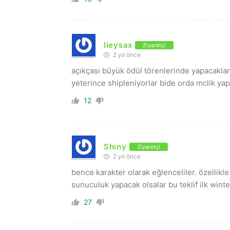
lieysax
Ziyaretçi
2 yıl önce
açıkçası büyük ödül törenlerinde yapacakla
yeterince shipleniyorlar bide orda mclik ya
12
Shiny
Ziyaretçi
2 yıl önce
bence karakter olarak eğlenceliler. özellikl
sunuculuk yapacak olsalar bu teklif ilk wint
27