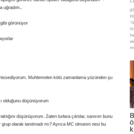
6 
na uğradım..
J
PE
"G
 gibi görünüyor
ht
he
pıyorlar
el
mü
ini hissediyorum. Muhtemelen kötü zamanlama yüzünden şu
yacı olduğunu düşünüyorum
B
raktığını düşünüyorum. Zaten turlara çıktılar, sanırım bunu
ö
 grup olarak tanıtmadı mı? Ayrıca MC olmanın nesi bu
k