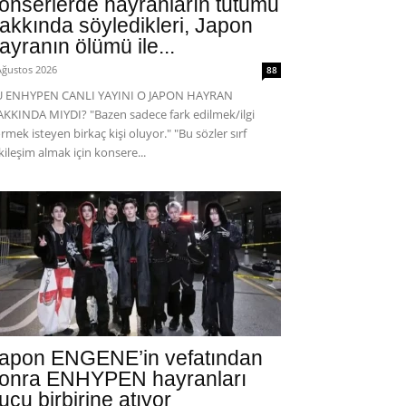
onserlerde hayranların tutumu
akkında söyledikleri, Japon
ayranın ölümü ile...
Ağustos 2026
88
U ENHYPEN CANLI YAYINI O JAPON HAYRAN
KKINDA MIYDI? "Bazen sadece fark edilmek/ilgi
rmek isteyen birkaç kişi oluyor." "Bu sözler sırf
kileşim almak için konsere...
apon ENGENE’in vefatından
onra ENHYPEN hayranları
uçu birbirine atıyor