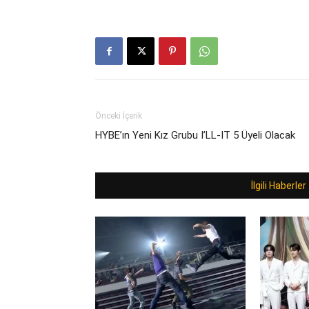
Önceki İçerik
HYBE’ın Yeni Kız Grubu I’LL-IT 5 Üyeli Olacak
İlgili Haberler