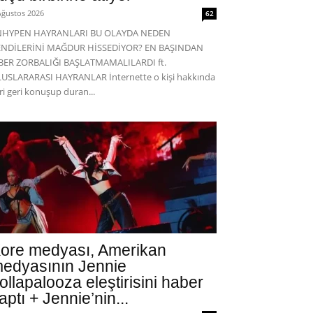
Ağustos 2026
62
NHYPEN HAYRANLARI BU OLAYDA NEDEN
ENDİLERİNİ MAĞDUR HİSSEDİYOR? EN BAŞINDAN
BER ZORBALIĞI BAŞLATMAMALILARDI ft.
USLARARASI HAYRANLAR İnternette o kişi hakkında
eri geri konuşup duran...
ore medyası, Amerikan
edyasının Jennie
ollapalooza eleştirisini haber
aptı + Jennie’nin...