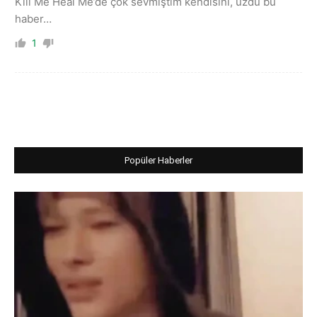
Kill Me Heal Me’de çok sevmiştim kendisini, üzdü bu
haber…
1
Popüler Haberler