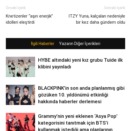
Önceki İçerik
Sonraki İçerik
Knetizenler “aşırı enerjik”
ITZY Yuna, kalçaları nedeniyle
idolleri eleştirdi
bir kez daha gündem oldu
İlgili Haberler
Yazarın Diğer İçerikleri
HYBE altındaki yeni kız grubu Tuide ilk
klibini yayınladı
BLACKPINK’in son anda planlanmış gibi
gözüken 10. yıldönümü etkinliği
hakkında haberler derlemesi
Grammy’nin yeni eklenen ‘Asya Pop’
kategorisini tanıtmak için BTS’i
kullanmak istediği ama planlarının