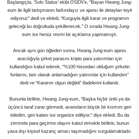
Başlangıçta, ‘Solo Status’ ekibi OSEN’e, “Bayan Hwang Jung-
eum ile ilgili tartışmanın farkındayız ve ajansı ile detayları teyit
ediyoruz” dedi ve ekledi, “Kurguyla ilgili karar ve programın
geleceği bu doğrultuda şekillenecek.” O sırada Hwang Jung-
eum ise henüz resmi bir açıklama yapmamıştı.
Ancak aynı gün öğleden sonra, Hwang Jung-eum ajansı
aracılığıyla şirket parasını kripto para yatırımları için
kullandığını kabul ederek, “%100 hissedarı olduğum şirketin
fonlarını, tam olarak anlamadığım yatırımlar için kullandım”
dedi ve “Kararım olgun değildi” ifadelerini kullandı.
Bununla birlikte, Hwang Jung-eum, “Başka hiçbir ünlü ya da
üçüncü taraf zarar görmedi, avansların büyük bir kısmını geri
ödedim, geri kalanı ise organize ediliyor.” diye ekledi. Bu da
zimmete para geçirme olayını kabul etmekle birlikte, bunun
yasa dışı kişisel kazanç amacı taşımadığını vurgulamaktadır.