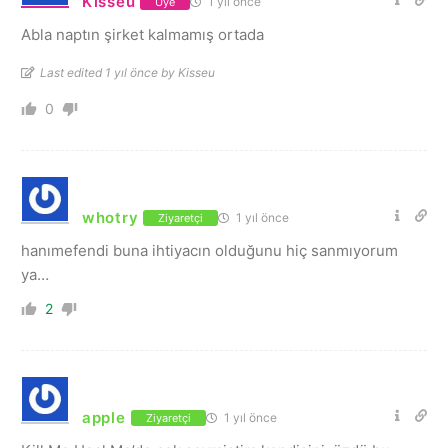
Kisseu
1 yıl önce
Üye
Abla naptın şirket kalmamış ortada
Last edited 1 yıl önce by Kisseu
0
whotry
1 yıl önce
Ziyaretçi
hanımefendi buna ihtiyacın olduğunu hiç sanmıyorum
ya…
2
apple
1 yıl önce
Ziyaretçi