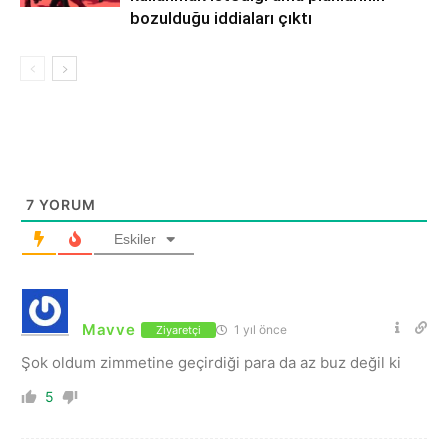
bozulduğu iddiaları çıktı
7
YORUM
Eskiler
Mavve
1 yıl önce
Ziyaretçi
Şok oldum zimmetine geçirdiği para da az buz değil ki
5