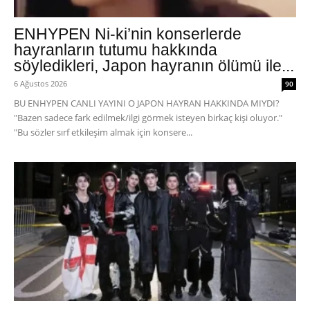
ENHYPEN Ni-ki’nin konserlerde
hayranların tutumu hakkında
söyledikleri, Japon hayranın ölümü ile...
6 Ağustos 2026
90
BU ENHYPEN CANLI YAYINI O JAPON HAYRAN HAKKINDA MIYDI?
"Bazen sadece fark edilmek/ilgi görmek isteyen birkaç kişi oluyor."
"Bu sözler sırf etkileşim almak için konsere...