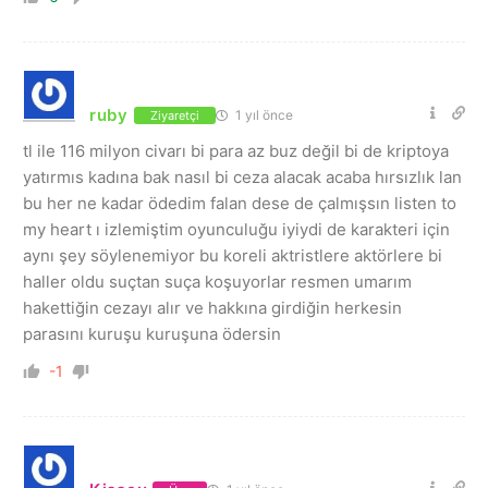
ruby
1 yıl önce
Ziyaretçi
tl ile 116 milyon civarı bi para az buz değil bi de kriptoya
yatırmıs kadına bak nasıl bi ceza alacak acaba hırsızlık lan
bu her ne kadar ödedim falan dese de çalmışsın listen to
my heart ı izlemiştim oyunculuğu iyiydi de karakteri için
aynı şey söylenemiyor bu koreli aktristlere aktörlere bi
haller oldu suçtan suça koşuyorlar resmen umarım
hakettiğin cezayı alır ve hakkına girdiğin herkesin
parasını kuruşu kuruşuna ödersin
-1