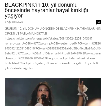
BLACKPINK’in 10. yıl dönümü
öncesinde hayranlar hayal kırıklığı
yaşıyor
5 Ağustos 2026
66
GRUBUN 10. YIL DÖNÜMÜ ÖNCESİNDE BLACKPINK HAYRANLARININ
ÖFKESİ VE PATLAMA NOKTASI
https://twitter.com/energysobi/status/2084309242258104361?
ref_src=twsrc%5Etfw%7Ctwcamp%5Etweetembed%7Ctwterm%5E20
84309242258104361%7Ctwgr%5E939362558ab9d5f9b4fccffa84a6cff6
3ebc92fd%7Ctwcon%5Es1_c10&ref_url=https%3A%2F%2Fwww.pann
choa.com%2F2026%2F08%2Ftheqoo-blackpink-fans-frustration-
boils.html "Blackpink üyeleri, lütfen artık kendinize gelin.. 8. ya da 9.
yıl dönümü değil bu,...