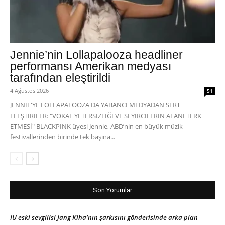
Jennie’nin Lollapalooza headliner
performansı Amerikan medyası
tarafından eleştirildi
4 Ağustos 2026
51
JENNIE'YE LOLLAPALOOZA'DA YABANCI MEDYADAN SERT
ELEŞTİRİLER: "VOKAL YETERSİZLİĞİ VE SEYİRCİLERİN ALANI TERK
ETMESİ" BLACKPINK üyesi Jennie, ABD’nin en büyük müzik
festivallerinden birinde tek başına...
Son Yorumlar
IU eski sevgilisi Jang Kiha’nın şarkısını gönderisinde arka plan