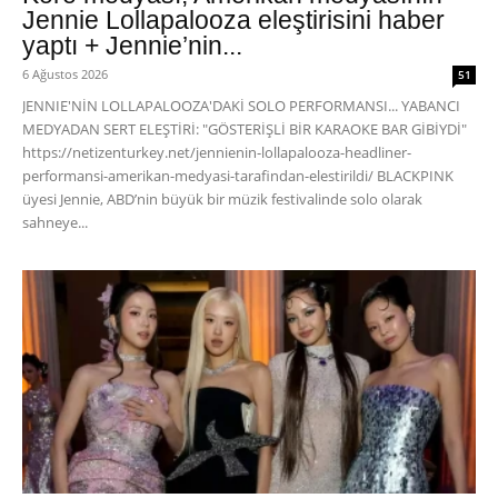
Jennie Lollapalooza eleştirisini haber
yaptı + Jennie’nin...
6 Ağustos 2026
51
JENNIE'NİN LOLLAPALOOZA'DAKİ SOLO PERFORMANSI... YABANCI
MEDYADAN SERT ELEŞTİRİ: "GÖSTERİŞLİ BİR KARAOKE BAR GİBİYDİ"
https://netizenturkey.net/jennienin-lollapalooza-headliner-
performansi-amerikan-medyasi-tarafindan-elestirildi/ BLACKPINK
üyesi Jennie, ABD’nin büyük bir müzik festivalinde solo olarak
sahneye...