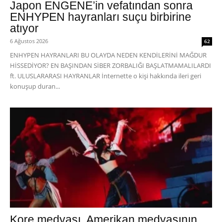
Japon ENGENE’in vefatından sonra
ENHYPEN hayranları suçu birbirine
atıyor
6 Ağustos 2026
62
ENHYPEN HAYRANLARI BU OLAYDA NEDEN KENDİLERİNİ MAĞDUR
HİSSEDİYOR? EN BAŞINDAN SİBER ZORBALIĞI BAŞLATMAMALILARDI
ft. ULUSLARARASI HAYRANLAR İnternette o kişi hakkında ileri geri
konuşup duran...
Kore medyası, Amerikan medyasının