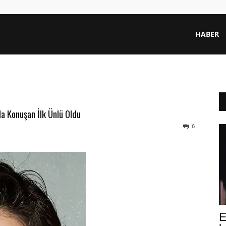
HABER
da Konuşan İlk Ünlü Oldu
6
E