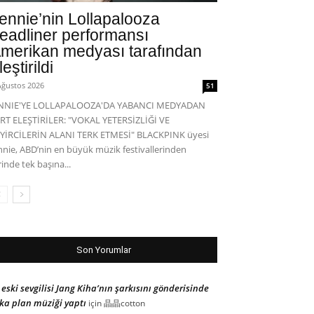
ennie’nin Lollapalooza
eadliner performansı
merikan medyası tarafından
leştirildi
Ağustos 2026
51
ENNIE'YE LOLLAPALOOZA'DA YABANCI MEDYADAN
RT ELEŞTİRİLER: "VOKAL YETERSİZLİĞİ VE
YİRCİLERİN ALANI TERK ETMESİ" BLACKPINK üyesi
nnie, ABD’nin en büyük müzik festivallerinden
rinde tek başına...
Son Yorumlar
 eski sevgilisi Jang Kiha’nın şarkısını gönderisinde
ka plan müziği yaptı
için
晶晶cotton