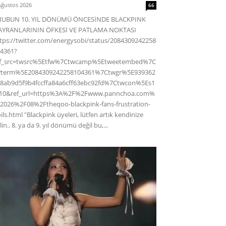
Ağustos 2026
66
RUBUN 10. YIL DÖNÜMÜ ÖNCESİNDE BLACKPINK
AYRANLARININ ÖFKESİ VE PATLAMA NOKTASI
tps://twitter.com/energysobi/status/2084309242258
4361?
ef_src=twsrc%5Etfw%7Ctwcamp%5Etweetembed%7C
wterm%5E2084309242258104361%7Ctwgr%5E939362
8ab9d5f9b4fccffa84a6cff63ebc92fd%7Ctwcon%5Es1
c10&ref_url=https%3A%2F%2Fwww.pannchoa.com%
2026%2F08%2Ftheqoo-blackpink-fans-frustration-
ils.html "Blackpink üyeleri, lütfen artık kendinize
lin.. 8. ya da 9. yıl dönümü değil bu,...