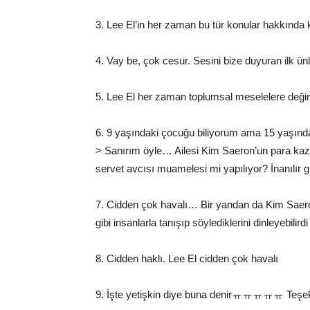
3. Lee El’in her zaman bu tür konular hakkınd
4. Vay be, çok cesur. Sesini bize duyuran ilk ün
5. Lee El her zaman toplumsal meselelere deği
6. 9 yaşındaki çocuğu biliyorum ama 15 yaşın
> Sanırım öyle… Ailesi Kim Saeron’un para kaza
servet avcısı muamelesi mi yapılıyor? İnanılır g
7. Cidden çok havalı… Bir yandan da Kim Saero
gibi insanlarla tanışıp söylediklerini dinleyebil
8. Cidden haklı. Lee El cidden çok havalı
9. İşte yetişkin diye buna denirㅠㅠㅠㅠㅠ Teş