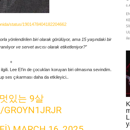
6 
E
K
_ibnida/status/1901478404182204662
Sİ
UL
il
orla yönlendirilen biri olarak görülüyor, ama 15 yaşındaki bir
anılıyor ve servet avcısı olarak etiketleniyor?”
+
lgili. Lee El’in de çocukları koruyan biri olmasına sevindim.
lup ses çıkarması daha da etkileyici..
멋있는 9살
K
M/GROYN1JRJR
m
L
y
FI)
MARCH 16, 2025