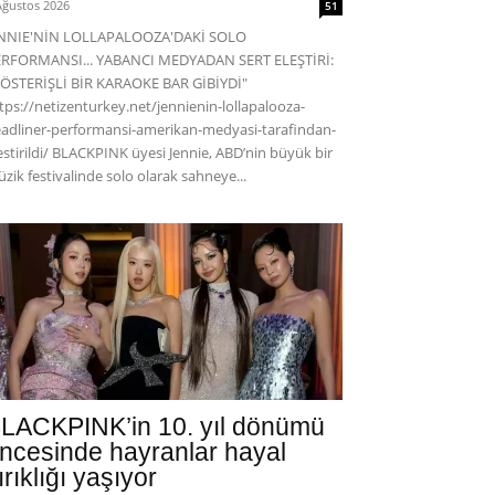
Ağustos 2026
51
ENNIE'NİN LOLLAPALOOZA'DAKİ SOLO
RFORMANSI... YABANCI MEDYADAN SERT ELEŞTİRİ:
ÖSTERİŞLİ BİR KARAOKE BAR GİBİYDİ"
tps://netizenturkey.net/jennienin-lollapalooza-
adliner-performansi-amerikan-medyasi-tarafindan-
estirildi/ BLACKPINK üyesi Jennie, ABD’nin büyük bir
zik festivalinde solo olarak sahneye...
LACKPINK’in 10. yıl dönümü
ncesinde hayranlar hayal
ırıklığı yaşıyor