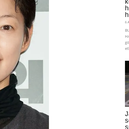
k
h
h
6 
B
HA
gö
et
J
s
s