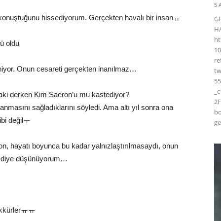
5 
a konuştuğunu hissediyorum. Gerçekten havalı bir insanㅠ
G
H
ht
lü oldu
10
r
niyor. Onun cesareti gerçekten inanılmaz…
t
55
_
daki derken Kim Saeron’u mu kastediyor?
2F
nmasını sağladıklarını söyledi. Ama altı yıl sonra ona
bo
ibi değilㅜ
ge
n, hayatı boyunca bu kadar yalnızlaştırılmasaydı, onun
irdi diye düşünüyorum…
ekkürlerㅠㅠ