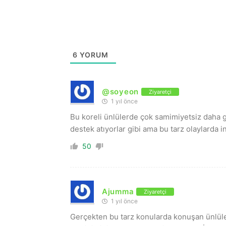
6
YORUM
@soyeon
Ziyaretçi
1 yıl önce
Bu koreli ünlülerde çok samimiyetsiz daha ge
destek atıyorlar gibi ama bu tarz olaylarda i
50
Ajumma
Ziyaretçi
1 yıl önce
Gerçekten bu tarz konularda konuşan ünlüle