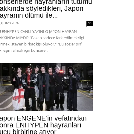
onserlerde hayranların tutumu
akkında söyledikleri, Japon
ayranın ölümü ile...
Ağustos 2026
90
U ENHYPEN CANLI YAYINI O JAPON HAYRAN
KKINDA MIYDI? "Bazen sadece fark edilmek/ilgi
rmek isteyen birkaç kişi oluyor." "Bu sözler sırf
kileşim almak için konsere...
apon ENGENE’in vefatından
onra ENHYPEN hayranları
uçu birbirine atıyor