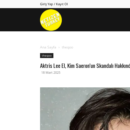
Giriş Yap / Kayıt Ol
Netizen
Turkey
Ana Sayfa
theqoo
theqoo
Aktris Lee El, Kim Saeron’un Skandalı Hakkın
18 Mart 2025