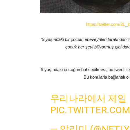
https://twitter.com/2L
“9 yaşındaki bir çocuk, ebeveynleri tarafından z
çocuk her şeyi biliyormuş gibi davr
9 yaşındaki çocuğun bahsedilmesi, bu tweet ile i
Bu konularla bağlantılı o
우리나라에서 제일 
PIC.TWITTER.CO
— 알리미 (@NETLY