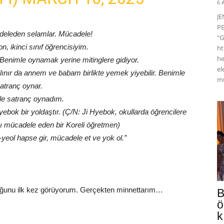
6 
J
PE
eleden selamlar. Mücadele!
"G
, ikinci sınıf öğrencisiyim.
ht
he
Benimle oynamak yerine mitinglere gidiyor.
el
nır da annem ve babam birlikte yemek yiyebilir. Benimle
mü
atranç oynar.
e satranç oynadım.
yebok bir yoldaştır. (Ç/N: Ji Hyebok, okullarda öğrencilere
şı mücadele eden bir Koreli öğretmen)
yeol hapse gir, mücadele et ve yok ol.”
uğunu ilk kez görüyorum. Gerçekten minnettarım…
B
ö
k