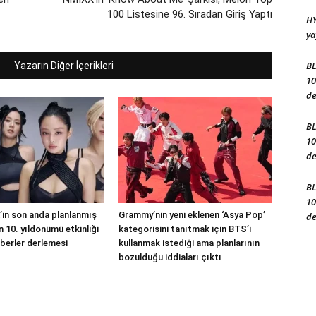
100 Listesine 96. Sıradan Giriş Yaptı
HY
ya
BL
Yazarın Diğer İçerikleri
10
de
BL
10
de
BL
10
in son anda planlanmış
Grammy’nin yeni eklenen ‘Asya Pop’
de
 10. yıldönümü etkinliği
kategorisini tanıtmak için BTS’i
berler derlemesi
kullanmak istediği ama planlarının
bozulduğu iddiaları çıktı