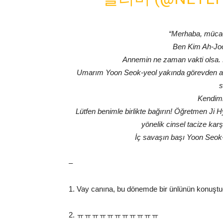
“Merhaba, mücad
Ben Kim Ah-Joon
Annemin ne zaman vakti olsa. 
Umarım Yoon Seok-yeol yakında görevden alı
s
Kendiml
Lütfen benimle birlikte bağırın! Öğretmen Ji H
yönelik cinsel tacize kar
İç savaşın başı Yoon Seok-
–
1. Vay canına, bu dönemde bir ünlünün konuşt
2. ㅠㅠㅠㅠㅠㅠㅠㅠㅠㅠㅠ