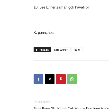
10. Lee El her zaman çok havalı biri
–
K: pannchoa
ETIKETLER
kim saeron
lee el
Önceki İçerik
Birisi Bana “Bu Kadar Çok Medya Kuruluşu Vark