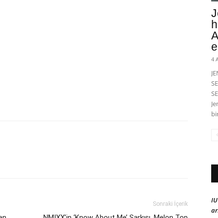
J
h
A
e
4 
J
SE
SE
Je
bi
IU
Sonraki İçerik
ar
en
NMIXX’in ‘Know About Me’ Şarkısı, Melon Top