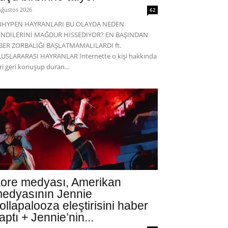
Ağustos 2026
62
NHYPEN HAYRANLARI BU OLAYDA NEDEN
ENDİLERİNİ MAĞDUR HİSSEDİYOR? EN BAŞINDAN
BER ZORBALIĞI BAŞLATMAMALILARDI ft.
USLARARASI HAYRANLAR İnternette o kişi hakkında
eri geri konuşup duran...
ore medyası, Amerikan
edyasının Jennie
ollapalooza eleştirisini haber
aptı + Jennie’nin...