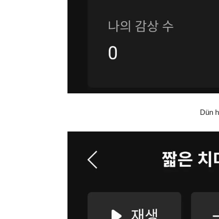
Dün h