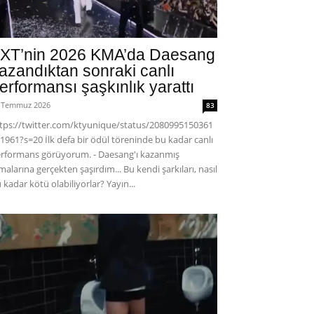
XT’nin 2026 KMA’da Daesang
azandıktan sonraki canlı
erformansı şaşkınlık yarattı
 Temmuz 2026
83
tps://twitter.com/ktyunique/status/2080995150361
1961?s=20 İlk defa bir ödül töreninde bu kadar canlı
rformans görüyorum. - Daesang'ı kazanmış
malarına gerçekten şaşırdım... Bu kendi şarkıları, nasıl
 kadar kötü olabiliyorlar? Yayın...