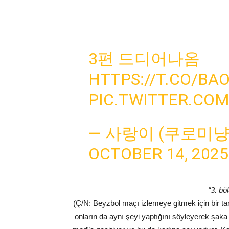
3편 드디어나옴
HTTPS://T.CO/B
PIC.TWITTER.CO
— 사랑이 (쿠로미냥) 
OCTOBER 14, 2025
“3. bö
(Ç/N: Beyzbol maçı izlemeye gitmek için bir tari
onların da aynı şeyi yaptığını söyleyerek şaka