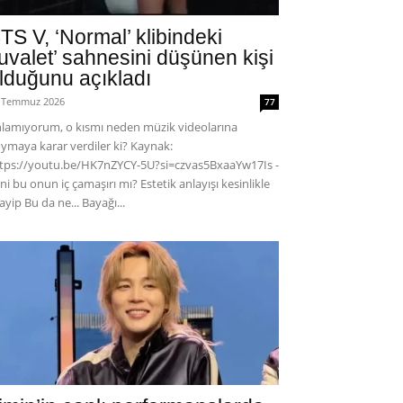
TS V, ‘Normal’ klibindeki
tuvalet’ sahnesini düşünen kişi
lduğunu açıkladı
 Temmuz 2026
77
lamıyorum, o kısmı neden müzik videolarına
ymaya karar verdiler ki? Kaynak:
tps://youtu.be/HK7nZYCY-5U?si=czvas5BxaaYw17Is -
ni bu onun iç çamaşırı mı? Estetik anlayışı kesinlikle
ayip Bu da ne... Bayağı...