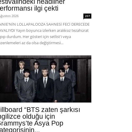
estivalindeki headliner
erformansı ilgi çekti
Ağustos 2026
207
ENNIE'NİN LOLLAPALOOZA SAHNESİ FECİ DERECEDE
VALIYDI Yayın boyunca izlerken aralıksız tezahürat
pıp durdum. Her gösteri için setlist'i veya
zenlemeleri az da olsa değiştirmesi...
illboard “BTS zaten şarkısı
ngilizce olduğu için
rammys’te Asya Pop
ategorisinin...