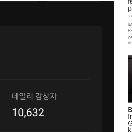
f
p
3 
J
HA
ya
dü
B
İ
G
k