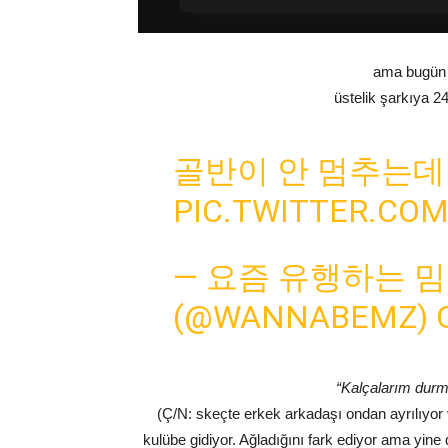
ama bugün 4
üstelik şarkıya 24
골반이 안 멈추는데
PIC.TWITTER.CO
— 요즘 유행하는 
(@WANNABEMZ)
“Kalçalarım durm
(Ç/N: skeçte erkek arkadaşı ondan ayrılıyor
kulübe gidiyor. Ağladığını fark ediyor ama yi