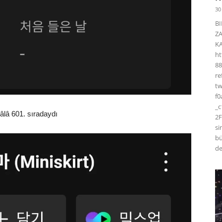
30
BI
Z
K
ht
88
r
t
f0
_
âlâ 601. sıradaydı
2F
si
bü
de