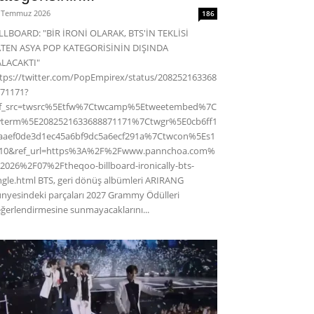
 Temmuz 2026
186
LLBOARD: "BİR İRONİ OLARAK, BTS'İN TEKLİSİ
ATEN ASYA POP KATEGORİSİNİN DIŞINDA
ALACAKTI"
tps://twitter.com/PopEmpirex/status/208252163368
71171?
ef_src=twsrc%5Etfw%7Ctwcamp%5Etweetembed%7C
wterm%5E2082521633688871171%7Ctwgr%5E0cb6ff1
aaef0de3d1ec45a6bf9dc5a6ecf291a%7Ctwcon%5Es1
c10&ref_url=https%3A%2F%2Fwww.pannchoa.com%
2026%2F07%2Ftheqoo-billboard-ironically-bts-
ngle.html BTS, geri dönüş albümleri ARIRANG
nyesindeki parçaları 2027 Grammy Ödülleri
ğerlendirmesine sunmayacaklarını...