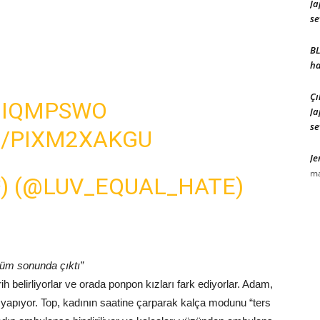
Ja
se
BL
ha
Çı
AOIQMPSWO
Ja
se
M/PIXM2XAKGU
Je
ma
(@LUV_EQUAL_HATE)
lüm sonunda çıktı”
h belirliyorlar ve orada ponpon kızları fark ediyorlar. Adam,
 yapıyor. Top, kadının saatine çarparak kalça modunu “ters