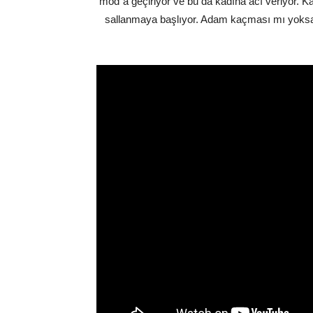
mod”a geçiriyor ve bu da kadına acı veriyor. K
sallanmaya başlıyor. Adam kaçması mı yoksa