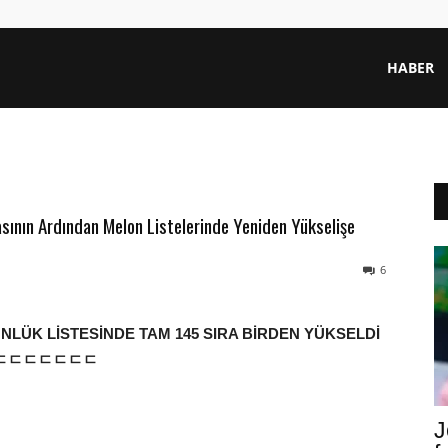
HABER
masının Ardından Melon Listelerinde Yeniden Yükselişe
6
ÜNLÜK LİSTESİNDE TAM 145 SIRA BİRDEN YÜKSELDİ
ㄷㄷㄷㄷㄷㄷㄷ
J