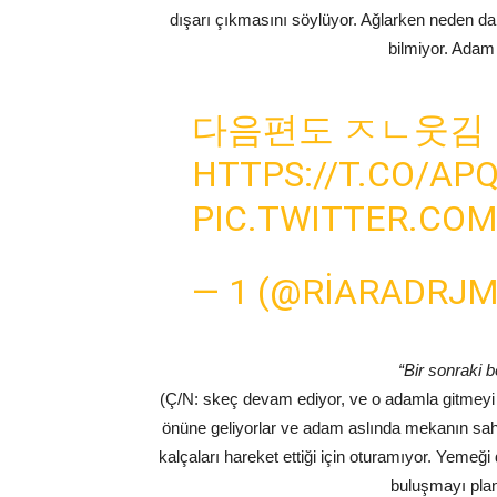
dışarı çıkmasını söylüyor. Ağlarken neden d
bilmiyor. Adam 
다음편도 ㅈㄴ웃김
HTTPS://T.CO/A
PIC.TWITTER.CO
— 1 (@RIARADRJ
“Bir sonraki 
(Ç/N: skeç devam ediyor, ve o adamla gitmeyi k
önüne geliyorlar ve adam aslında mekanın sahi
kalçaları hareket ettiği için oturamıyor. Yemeği
buluşmayı plan