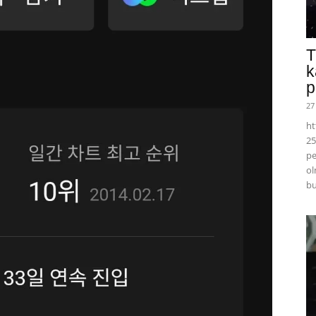
T
k
p
27
ht
25
pe
ol
bu