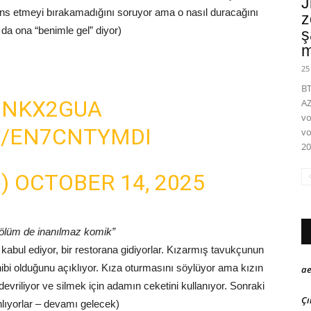
J
ans etmeyi bırakamadığını soruyor ama o nasıl duracağını
z
da ona “benimle gel” diyor)
ş
m
25
BT
PQNKX2GUA
A
vo
M/EN7CNTYMDI
vo
20
M)
OCTOBER 14, 2025
bölüm de inanılmaz komik”
abul ediyor, bir restorana gidiyorlar. Kızarmış tavukçunun
bi olduğunu açıklıyor. Kıza oturmasını söylüyor ama kızın
ae
 devriliyor ve silmek için adamın ceketini kullanıyor. Sonraki
Çı
lıyorlar – devamı gelecek)