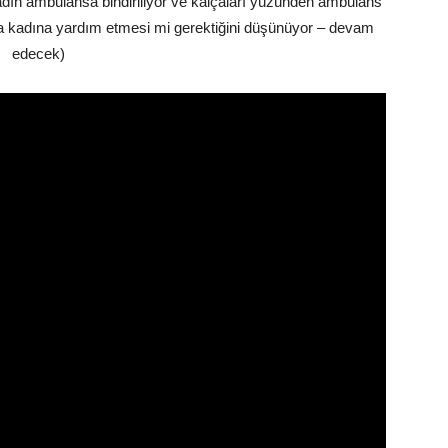
adın ambulansa bindiriliyor ve kalçaları yüzünden ambulans
 kadına yardım etmesi mi gerektiğini düşünüyor – devam
edecek)