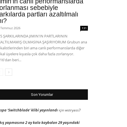
imin’in canlı performanslarda
orlanması sebebiyle
arkılarda partları azaltılmalı
ı?
 Temmuz 2026
131
S ŞARKILARINDA JIMIN'IN PARTLARININ
ZALTILMAMIŞ OLMASINA ŞAŞIRIYORUM Grubun ana
kalistlerinden biri ama canlı performanslarda diğer
kal üyelere kıyasla çok daha fazla zorlanıyor.
16'dan beri...
Son Yorumlar
spa ‘Switchblade’ klibi yayınlandı
için
wstryass7
kış yapmasına 2 ay kala kaybolan 29 yaşındaki