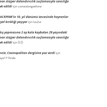
pon stajyer dolandırıcılık suçlamasıyla savcılığa
vk edildi
için
comealongwthme
ACKPINK’in 10. yıl dönümü öncesinde hayranlar
yal kırıklığı yaşıyor
için
luv2ur
kış yapmasına 2 ay kala kaybolan 29 yaşındaki
pon stajyer dolandırıcılık suçlamasıyla savcılığa
vk edildi
için
Ö.Ö
nnie, Cosmopolitan dergisine poz verdi
için
ya111linda