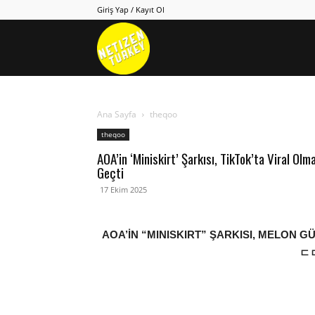
Giriş Yap / Kayıt Ol
Netizen
Turkey
Ana Sayfa
theqoo
theqoo
AOA’in ‘Miniskirt’ Şarkısı, TikTok’ta Viral Ol
Geçti
17 Ekim 2025
AOA’İN “MINISKIRT” ŞARKISI, MELON G
ㄷ