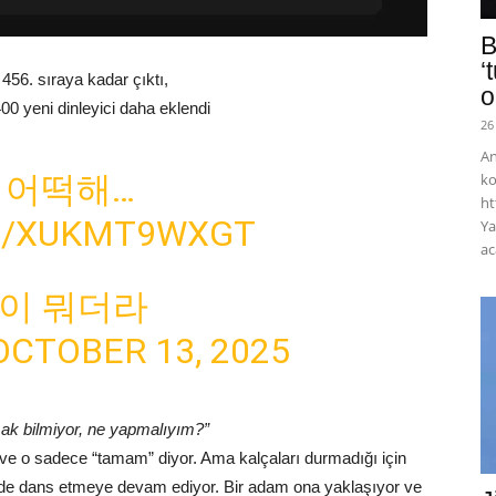
B
‘
56. sıraya kadar çıktı,
o
00 yeni dinleyici daha eklendi
26
An
 어떡해…
ko
ht
M/XUKMT9WXGT
Ya
ac
밈이 뭐더라
OCTOBER 13, 2025
ak bilmiyor, ne yapmalıyım?”
 ve o sadece “tamam” diyor. Ama kalçaları durmadığı için
ne de dans etmeye devam ediyor. Bir adam ona yaklaşıyor ve