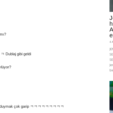
J
h
A
mı?
e
4 
J
ㅋ Dublaj gibi geldi
SE
SE
Je
ylüyor?
bi
tmesini duymak çok garip ㅋㅋㅋㅋㅋㅋㅋㅋㅋ