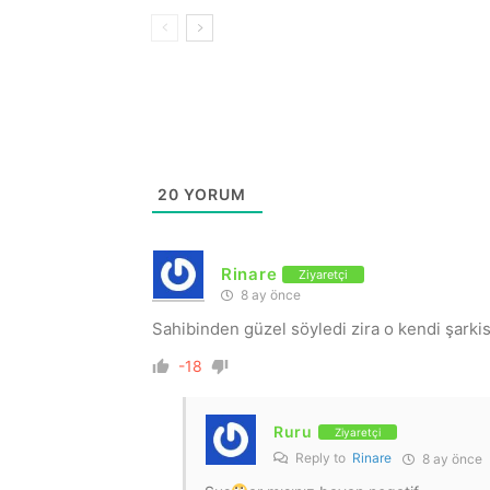
20
YORUM
Rinare
Ziyaretçi
8 ay önce
Sahibinden güzel söyledi zira o kendi şarki
-18
Ruru
Ziyaretçi
Reply to
Rinare
8 ay önce