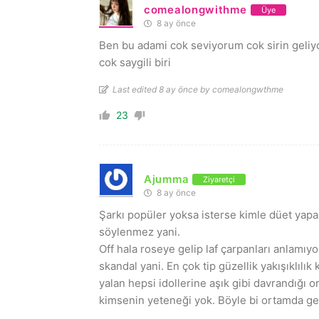
comealongwithme
Üye
8 ay önce
Ben bu adami cok seviyorum cok sirin geliy
cok saygili biri
Last edited 8 ay önce by comealongwthme
23
Ajumma
Ziyaretçi
8 ay önce
Şarkı popüler yoksa isterse kimle düet yapa
söylenmez yani.
Off hala roseye gelip laf çarpanları anlamı
skandal yani. En çok tip güzellik yakışıklıl
yalan hepsi idollerine aşık gibi davrandığı 
kimsenin yeteneği yok. Böyle bi ortamda gel