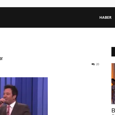
HABER
or
20
B