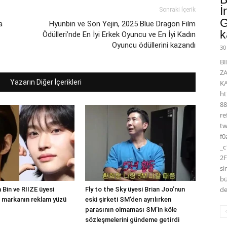
İ
Sonraki İçerik
G
a
Hyunbin ve Son Yejin, 2025 Blue Dragon Film
k
Ödülleri’nde En İyi Erkek Oyuncu ve En İyi Kadın
Oyuncu ödüllerini kazandı
30
BI
Z
Yazarın Diğer İçerikleri
K
ht
88
r
t
f0
_
2F
si
bü
de
Bin ve RIIZE üyesi
Fly to the Sky üyesi Brian Joo’nun
 markanın reklam yüzü
eski şirketi SM’den ayrılırken
parasının olmaması SM’in köle
sözleşmelerini gündeme getirdi