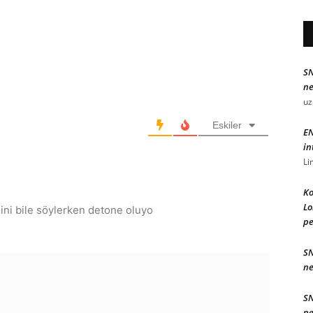
SN
ne
uz
Eskiler
EN
in
Li
Ko
Lo
sini bile söylerken detone oluyo
pe
SN
ne
SN
ne