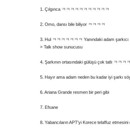
1. Çılgınca ㅋㅋㅋㅋㅋㅋㅋㅋㅋㅋㅋ
2. Omo, dansı bile biliyor ㅋㅋㅋㅋ
3. Hul ㅋㅋㅋㅋㅋㅋㅋ Yanındaki adam şarkıcı 
> Talk show sunucusu
4. Şarkının ortasındaki gülüşü çok tatlı ㅋㅋㅋㅋ
5. Hayır ama adam neden bu kadar iyi şarkı sö
6. Ariana Grande resmen bir peri gibi
7. Efsane
8. Yabancıların APT’yi Korece telaffuz e