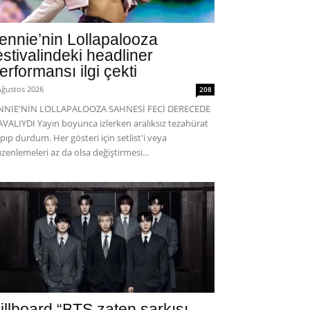
ennie’nin Lollapalooza
estivalindeki headliner
erformansı ilgi çekti
Ağustos 2026
208
ENNIE'NİN LOLLAPALOOZA SAHNESİ FECİ DERECEDE
VALIYDI Yayın boyunca izlerken aralıksız tezahürat
pıp durdum. Her gösteri için setlist'i veya
zenlemeleri az da olsa değiştirmesi...
illboard “BTS zaten şarkısı