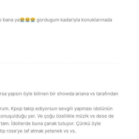
o bana ya
gordugum kadariyla konuklarınada
rsa yapsın öyle bilinen bir showda ariana vs tarafından
yorum. Kpop takip ediyorsun sevgili yapması idolünün
ık konuşulduğu yer. Ve çoğu özellikle müzik vs dese de
ortam. İdollerde buna çanak tutuyor. Çünkü öyle
ip rose’ye laf atmak yetenek vs vs.