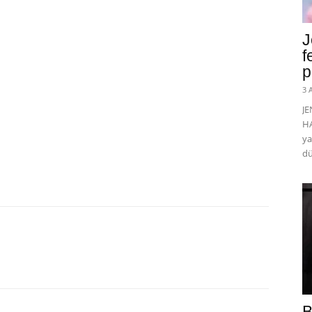
J
f
p
3 
J
HA
ya
dü
B