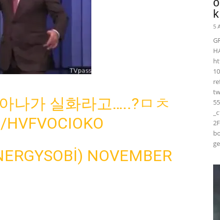
ö
k
5 
G
H
ht
10
r
t
아나가 실화라고…..?ㅁㅊ
55
_
M/HVFVOCIOKO
2F
bo
ge
ERGYSOBI)
NOVEMBER