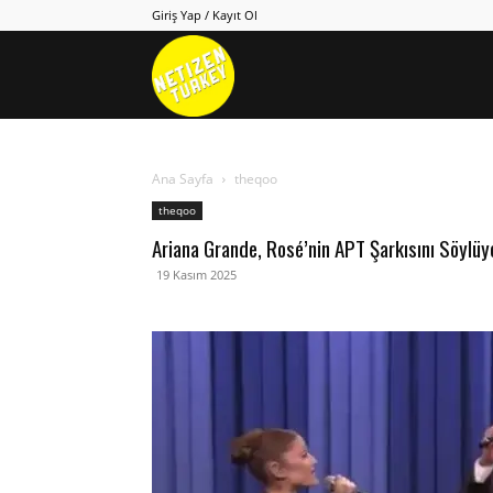
Giriş Yap / Kayıt Ol
Netizen
Turkey
Ana Sayfa
theqoo
theqoo
Ariana Grande, Rosé’nin APT Şarkısını Söylüy
19 Kasım 2025