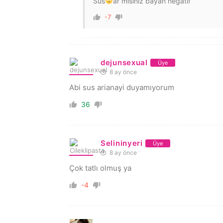
Sus
ar mısınız bayan negatif
-7
dejunsexual
Üye
8 ay önce
Abi sus arianayi duyamıyorum
36
Selininyeri
Üye
8 ay önce
Çok tatlı olmuş ya
-4