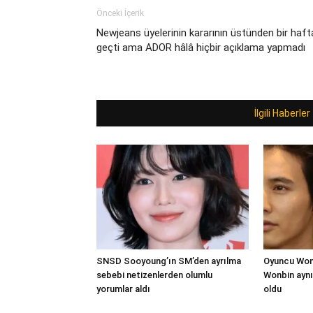
Önceki İçerik
Newjeans üyelerinin kararının üstünden bir haft
geçti ama ADOR hâlâ hiçbir açıklama yapmadı
İlgili Haberler
SNSD Sooyoung’ın SM’den ayrılma
Oyuncu Won 
sebebi netizenlerden olumlu
Wonbin aynı
yorumlar aldı
oldu