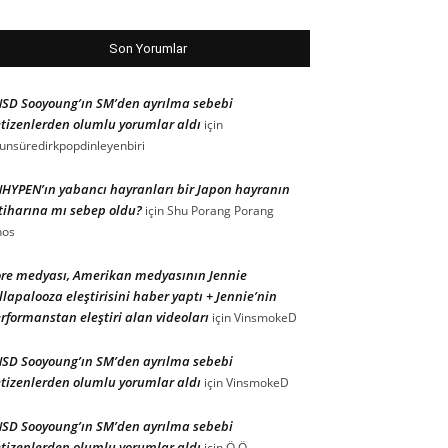
Son Yorumlar
SD Sooyoung’ın SM’den ayrılma sebebi
tizenlerden olumlu yorumlar aldı
için
unsüredirkpopdinleyenbiri
HYPEN’ın yabancı hayranları bir Japon hayranın
tiharına mı sebep oldu?
için
Shu Porang Porang
nos
re medyası, Amerikan medyasının Jennie
llapalooza eleştirisini haber yaptı + Jennie’nin
rformanstan eleştiri alan videoları
için
VinsmokeD
SD Sooyoung’ın SM’den ayrılma sebebi
tizenlerden olumlu yorumlar aldı
için
VinsmokeD
SD Sooyoung’ın SM’den ayrılma sebebi
tizenlerden olumlu yorumlar aldı
için
Ö.Ö