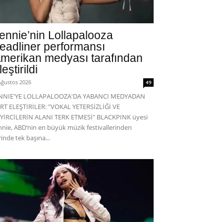
ennie’nin Lollapalooza
eadliner performansı
merikan medyası tarafından
leştirildi
Ağustos 2026
49
ENNIE'YE LOLLAPALOOZA'DA YABANCI MEDYADAN
RT ELEŞTİRİLER: "VOKAL YETERSİZLİĞİ VE
YİRCİLERİN ALANI TERK ETMESİ" BLACKPINK üyesi
nnie, ABD’nin en büyük müzik festivallerinden
rinde tek başına...