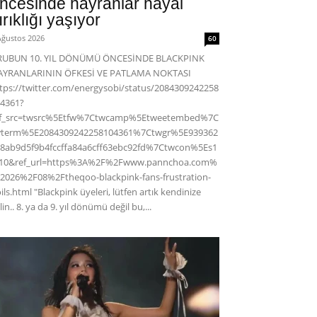
ncesinde hayranlar hayal
ırıklığı yaşıyor
Ağustos 2026
60
RUBUN 10. YIL DÖNÜMÜ ÖNCESİNDE BLACKPINK
AYRANLARININ ÖFKESİ VE PATLAMA NOKTASI
tps://twitter.com/energysobi/status/2084309242258
4361?
ef_src=twsrc%5Etfw%7Ctwcamp%5Etweetembed%7C
wterm%5E2084309242258104361%7Ctwgr%5E939362
8ab9d5f9b4fccffa84a6cff63ebc92fd%7Ctwcon%5Es1
c10&ref_url=https%3A%2F%2Fwww.pannchoa.com%
2026%2F08%2Ftheqoo-blackpink-fans-frustration-
ils.html "Blackpink üyeleri, lütfen artık kendinize
lin.. 8. ya da 9. yıl dönümü değil bu,...