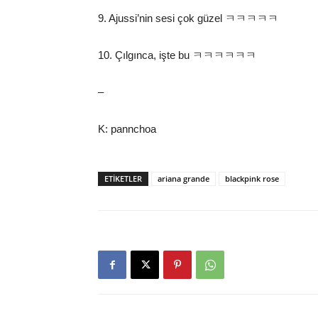
9. Ajussi’nin sesi çok güzel ㅋㅋㅋㅋㅋ
10. Çılgınca, işte bu ㅋㅋㅋㅋㅋㅋ
–
K: pannchoa
ETIKETLER
ariana grande
blackpink rose