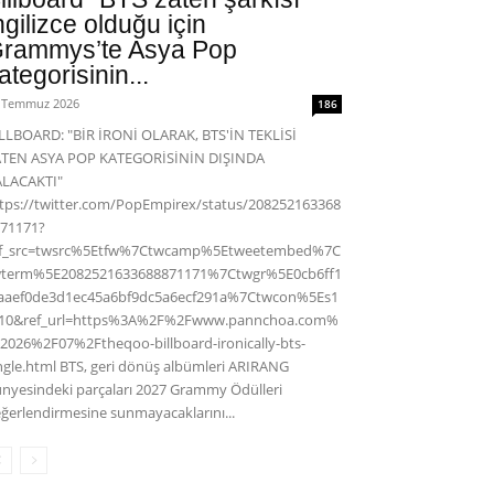
ngilizce olduğu için
rammys’te Asya Pop
ategorisinin...
 Temmuz 2026
186
LLBOARD: "BİR İRONİ OLARAK, BTS'İN TEKLİSİ
ATEN ASYA POP KATEGORİSİNİN DIŞINDA
ALACAKTI"
tps://twitter.com/PopEmpirex/status/208252163368
71171?
ef_src=twsrc%5Etfw%7Ctwcamp%5Etweetembed%7C
wterm%5E2082521633688871171%7Ctwgr%5E0cb6ff1
aaef0de3d1ec45a6bf9dc5a6ecf291a%7Ctwcon%5Es1
c10&ref_url=https%3A%2F%2Fwww.pannchoa.com%
2026%2F07%2Ftheqoo-billboard-ironically-bts-
ngle.html BTS, geri dönüş albümleri ARIRANG
nyesindeki parçaları 2027 Grammy Ödülleri
ğerlendirmesine sunmayacaklarını...