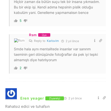
Hiçbir zaman da bütün suçu tek bir insana yıkmadım.
Bu bir ekip işi. Kendi adıma hepsinin pislik olduğu
kabulüm yani. Genelleme yapmamalısın bence
5
Rsm
Üye
Reply to
Karisvim
2 yıl önce
Smde hala aynı mentalitede insanlar var sanırım
taeminin geri dönüşünde fotoğraflar da pek iyi tepki
almamıştı diye hatırlıyorum
2
Eren yeager
2 yıl önce
Ziyaretçi
Rahatsız edici ve tuhafsın