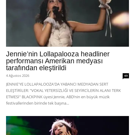
Jennie’nin Lollapalooza headliner
performansı Amerikan medyası
tarafından eleştirildi
4 Ağustos 2026
49
JENNIE'YE LOLLAPALOOZA'DA YABANCI MEDYADAN SERT
ELEŞTİRİLER: "VOKAL YETERSİZLİĞİ VE SEYİRCİLERİN ALANI TERK
ETMESİ" BLACKPINK üyesi Jennie, ABD’nin en büyük müzik
festivallerinden birinde tek başına...