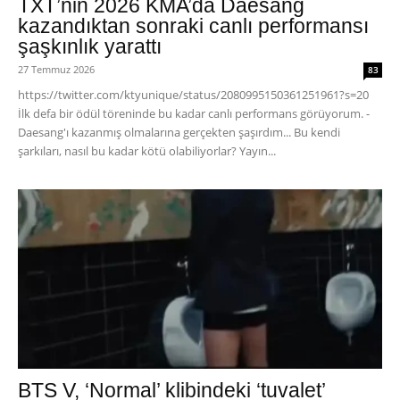
TXT’nin 2026 KMA’da Daesang
kazandıktan sonraki canlı performansı
şaşkınlık yarattı
27 Temmuz 2026
83
https://twitter.com/ktyunique/status/2080995150361251961?s=20
İlk defa bir ödül töreninde bu kadar canlı performans görüyorum. -
Daesang'ı kazanmış olmalarına gerçekten şaşırdım... Bu kendi
şarkıları, nasıl bu kadar kötü olabiliyorlar? Yayın...
BTS V, ‘Normal’ klibindeki ‘tuvalet’