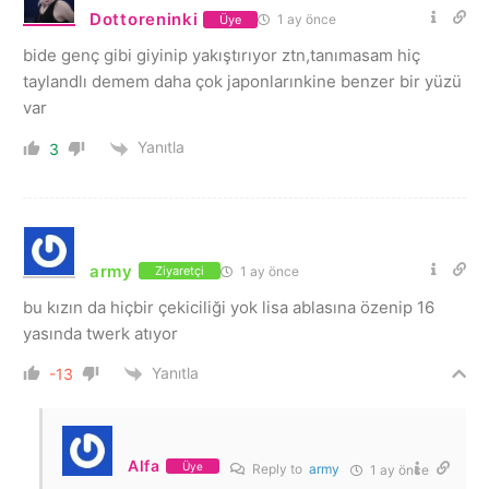
Dottoreninki
1 ay önce
Üye
bide genç gibi giyinip yakıştırıyor ztn,tanımasam hiç
taylandlı demem daha çok japonlarınkine benzer bir yüzü
var
Yanıtla
3
army
1 ay önce
Ziyaretçi
bu kızın da hiçbir çekiciliği yok lisa ablasına özenip 16
yasında twerk atıyor
Yanıtla
-13
Alfa
Üye
Reply to
army
1 ay önce