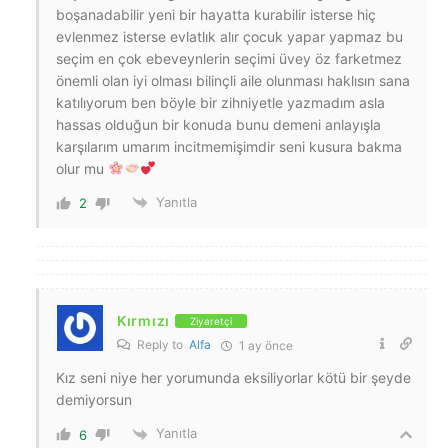
boşanadabilir yeni bir hayatta kurabilir isterse hiç
evlenmez isterse evlatlık alır çocuk yapar yapmaz bu
seçim en çok ebeveynlerin seçimi üvey öz farketmez
önemli olan iyi olması bilinçli aile olunması haklısın sana
katılıyorum ben böyle bir zihniyetle yazmadım asla
hassas olduğun bir konuda bunu demeni anlayışla
karşılarım umarım incitmemişimdir seni kusura bakma
olur mu
Yanıtla
2
Kırmızı
Ziyaretçi
Reply to
Alfa
1 ay önce
Kız seni niye her yorumunda eksiliyorlar kötü bir şeyde
demiyorsun
Yanıtla
6