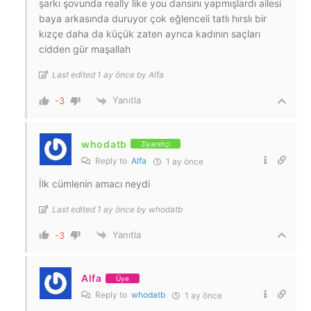
şarkı şovunda really like you dansını yapmışlardı ailesi
baya arkasında duruyor çok eğlenceli tatlı hırslı bir
kızçe daha da küçük zaten ayrıca kadının saçları
cidden gür maşallah
Last edited 1 ay önce by Alfa
Yanıtla
-3
whodatb
Ziyaretçi
Reply to
Alfa
1 ay önce
İlk cümlenin amacı neydi
Last edited 1 ay önce by whodatb
Yanıtla
-3
Alfa
Üye
Reply to
whodatb
1 ay önce