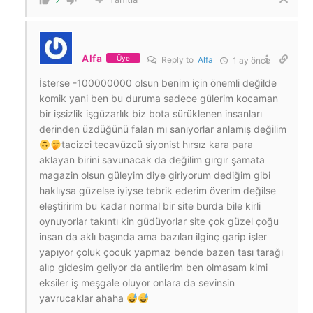
2
Alfa
Üye
Reply to
Alfa
1 ay önce
İsterse -100000000 olsun benim için önemli değilde
komik yani ben bu duruma sadece gülerim kocaman
bir işsizlik işgüzarlık biz bota sürüklenen insanları
derinden üzdüğünü falan mı sanıyorlar anlamış değilim
tacizci tecavüzcü siyonist hırsız kara para
aklayan birini savunacak da değilim gırgır şamata
magazin olsun güleyim diye giriyorum dediğim gibi
haklıysa güzelse iyiyse tebrik ederim överim değilse
eleştiririm bu kadar normal bir site burda bile kirli
oynuyorlar takıntı kin güdüyorlar site çok güzel çoğu
insan da aklı başında ama bazıları ilginç garip işler
yapıyor çoluk çocuk yapmaz bende bazen tası tarağı
alıp gidesim geliyor da antilerim ben olmasam kimi
eksiler iş meşgale oluyor onlara da sevinsin
yavrucaklar ahaha