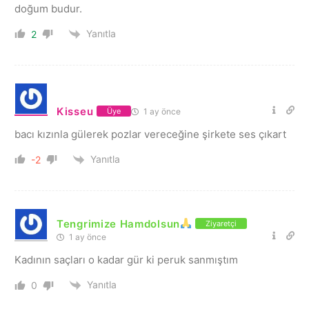
doğum budur.
Yanıtla
2
Kisseu
1 ay önce
Üye
bacı kızınla gülerek pozlar vereceğine şirkete ses çıkart
Yanıtla
-2
Tengrimize Hamdolsun
Ziyaretçi
1 ay önce
Kadının saçları o kadar gür ki peruk sanmıştım
Yanıtla
0