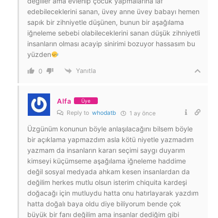
değiller ama evlenip çocuk yapmalarına laf
edebileceklerini sanan, üvey anne üvey babayı hemen
sapık bir zihniyetle düşünen, bunun bir aşağılama
iğneleme sebebi olabileceklerini sanan düşük zihniyetli
insanların olması acayip sinirimi bozuyor hassasım bu
yüzden
Yanıtla
0
Alfa
Üye
Reply to
whodatb
1 ay önce
Üzgünüm konunun böyle anlaşılacağını bilsem böyle
bir açıklama yapmazdım asla kötü niyetle yazmadım
yazmam da insanların kararı seçimi saygı duyarım
kimseyi küçümseme aşağılama iğneleme haddime
değil sosyal medyada ahkam kesen insanlardan da
değilim herkes mutlu olsun isterim chiquita kardeşi
doğacağı için mutluydu hatta onu hatırlayarak yazdım
hatta doğalı baya oldu diye biliyorum bende çok
büyük bir fanı değilim ama insanlar dediğim gibi