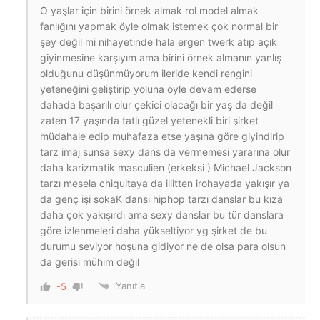
O yaşlar için birini örnek almak rol model almak
fanlığını yapmak öyle olmak istemek çok normal bir
şey değil mi nihayetinde hala ergen twerk atıp açık
giyinmesine karşıyım ama birini örnek almanın yanlış
olduğunu düşünmüyorum ileride kendi rengini
yeteneğini geliştirip yoluna öyle devam ederse
dahada başarılı olur çekici olacağı bir yaş da değil
zaten 17 yaşında tatlı güzel yetenekli biri şirket
müdahale edip muhafaza etse yaşına göre giyindirip
tarz imaj sunsa sexy dans da vermemesi yararına olur
daha karizmatik masculien (erkeksi ) Michael Jackson
tarzı mesela chiquitaya da illitten irohayada yakışır ya
da genç işi sokaK dansı hiphop tarzı danslar bu kıza
daha çok yakışırdı ama sexy danslar bu tür danslara
göre izlenmeleri daha yükseltiyor yg şirket de bu
durumu seviyor hoşuna gidiyor ne de olsa para olsun
da gerisi mühim değil
Yanıtla
-5