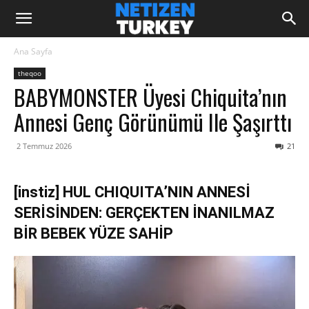
Ana Sayfa
theqoo
BABYMONSTER Üyesi Chiquita’nın
Annesi Genç Görünümü Ile Şaşırttı
2 Temmuz 2026
21
[instiz] HUL CHIQUITA’NIN ANNESİ
SERİSİNDEN: GERÇEKTEN İNANILMAZ
BİR BEBEK YÜZE SAHİP