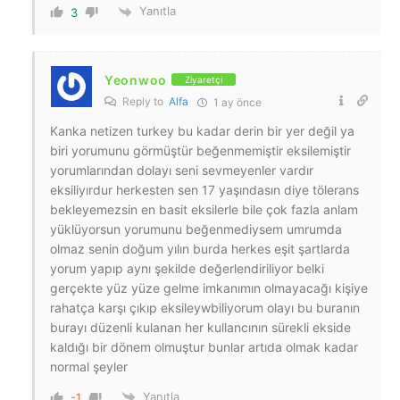
Yanıtla
3
Yeonwoo
Ziyaretçi
Reply to
Alfa
1 ay önce
Kanka netizen turkey bu kadar derin bir yer değil ya
biri yorumunu görmüştür beğenmemiştir eksilemiştir
yorumlarından dolayı seni sevmeyenler vardır
eksiliyırdur herkesten sen 17 yaşındasın diye tölerans
bekleyemezsin en basit eksilerle bile çok fazla anlam
yüklüyorsun yorumunu beğenmediysem umrumda
olmaz senin doğum yılın burda herkes eşit şartlarda
yorum yapıp aynı şekilde değerlendiriliyor belki
gerçekte yüz yüze gelme imkanımın olmayacağı kişiye
rahatça karşı çıkıp eksileywbiliyorum olayı bu buranın
burayı düzenli kulanan her kullancının sürekli ekside
kaldığı bir dönem olmuştur bunlar artıda olmak kadar
normal şeyler
Yanıtla
-1