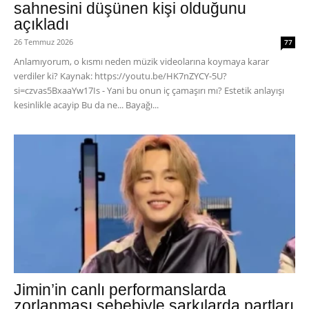
sahnesini düşünen kişi olduğunu
açıkladı
26 Temmuz 2026
77
Anlamıyorum, o kısmı neden müzik videolarına koymaya karar
verdiler ki? Kaynak: https://youtu.be/HK7nZYCY-5U?
si=czvas5BxaaYw17Is - Yani bu onun iç çamaşırı mı? Estetik anlayışı
kesinlikle acayip Bu da ne... Bayağı...
Jimin’in canlı performanslarda
zorlanması sebebiyle şarkılarda partları