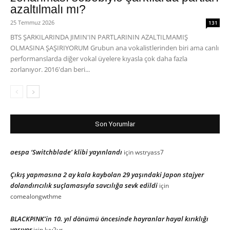
azaltılmalı mı?
25 Temmuz 2026
131
BTS ŞARKILARINDA JIMIN'IN PARTLARININ AZALTILMAMIŞ
OLMASINA ŞAŞIRIYORUM Grubun ana vokalistlerinden biri ama canlı
performanslarda diğer vokal üyelere kıyasla çok daha fazla
zorlanıyor. 2016'dan beri...
Son Yorumlar
aespa ‘Switchblade’ klibi yayınlandı
için
wstryass7
Çıkış yapmasına 2 ay kala kaybolan 29 yaşındaki Japon stajyer
dolandırıcılık suçlamasıyla savcılığa sevk edildi
için
comealongwthme
BLACKPINK’in 10. yıl dönümü öncesinde hayranlar hayal kırıklığı
yaşıyor
için
luv2ur