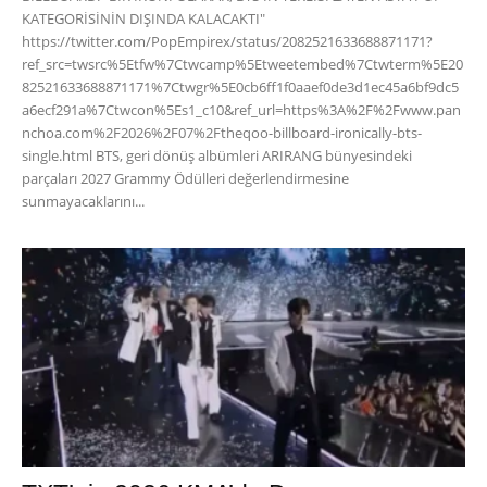
KATEGORİSİNİN DIŞINDA KALACAKTI"
https://twitter.com/PopEmpirex/status/2082521633688871171?
ref_src=twsrc%5Etfw%7Ctwcamp%5Etweetembed%7Ctwterm%5E20
82521633688871171%7Ctwgr%5E0cb6ff1f0aaef0de3d1ec45a6bf9dc5
a6ecf291a%7Ctwcon%5Es1_c10&ref_url=https%3A%2F%2Fwww.pan
nchoa.com%2F2026%2F07%2Ftheqoo-billboard-ironically-bts-
single.html BTS, geri dönüş albümleri ARIRANG bünyesindeki
parçaları 2027 Grammy Ödülleri değerlendirmesine
sunmayacaklarını...