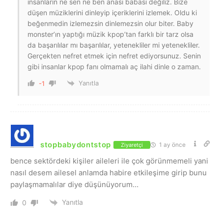
insanların ne sen ne ben anası babası değiliz. Bize
düşen müziklerini dinleyip içeriklerini izlemek. Oldu ki
beğenmedin izlemezsin dinlemezsin olur biter. Baby
monster’ın yaptığı müzik kpop’tan farklı bir tarz olsa
da başarılılar mı başarılılar, yetenekliler mi yetenekliler.
Gerçekten nefret etmek için nefret ediyorsunuz. Senin
gibi insanlar kpop fanı olmamalı aç ilahi dinle o zaman.
Yanıtla
-1
stopbabydontstop
1 ay önce
Ziyaretçi
bence sektördeki kişiler aileleri ile çok görünmemeli yani
nasıl desem ailesel anlamda habire etkileşime girip bunu
paylaşmamalılar diye düşünüyorum…
Yanıtla
0