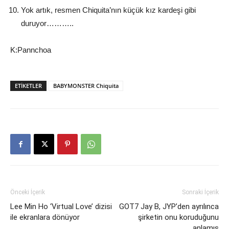
Yok artık, resmen Chiquita’nın küçük kız kardeşi gibi
duruyor………..
K:Pannchoa
ETIKETLER
BABYMONSTER Chiquita
Önceki İçerik
Sonraki İçerik
Lee Min Ho ‘Virtual Love’ dizisi
GOT7 Jay B, JYP’den ayrılınca
ile ekranlara dönüyor
şirketin onu koruduğunu
anlamış