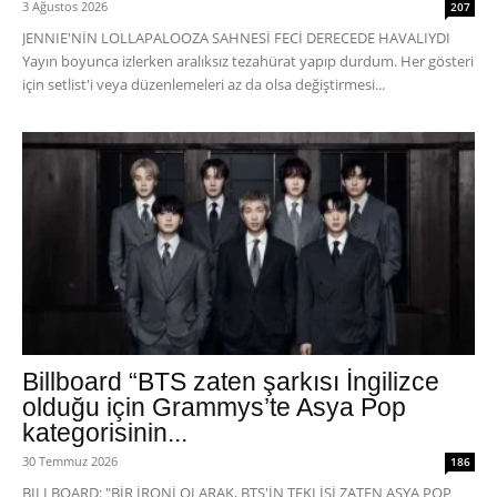
3 Ağustos 2026
207
JENNIE'NİN LOLLAPALOOZA SAHNESİ FECİ DERECEDE HAVALIYDI
Yayın boyunca izlerken aralıksız tezahürat yapıp durdum. Her gösteri
için setlist'i veya düzenlemeleri az da olsa değiştirmesi...
Billboard “BTS zaten şarkısı İngilizce
olduğu için Grammys’te Asya Pop
kategorisinin...
30 Temmuz 2026
186
BILLBOARD: "BİR İRONİ OLARAK, BTS'İN TEKLİSİ ZATEN ASYA POP