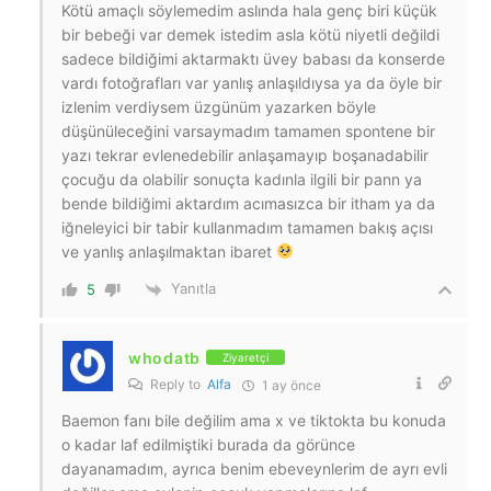
Kötü amaçlı söylemedim aslında hala genç biri küçük
bir bebeği var demek istedim asla kötü niyetli değildi
sadece bildiğimi aktarmaktı üvey babası da konserde
vardı fotoğrafları var yanlış anlaşıldıysa ya da öyle bir
izlenim verdiysem üzgünüm yazarken böyle
düşünüleceğini varsaymadım tamamen spontene bir
yazı tekrar evlenedebilir anlaşamayıp boşanadabilir
çocuğu da olabilir sonuçta kadınla ilgili bir pann ya
bende bildiğimi aktardım acımasızca bir itham ya da
iğneleyici bir tabir kullanmadım tamamen bakış açısı
ve yanlış anlaşılmaktan ibaret
Yanıtla
5
whodatb
Ziyaretçi
Reply to
Alfa
1 ay önce
Baemon fanı bile değilim ama x ve tiktokta bu konuda
o kadar laf edilmiştiki burada da görünce
dayanamadım, ayrıca benim ebeveynlerim de ayrı evli