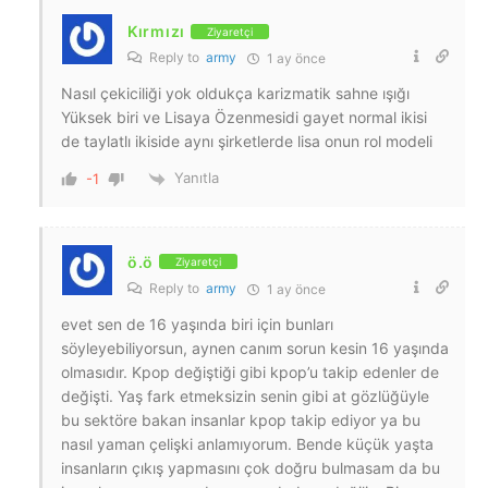
Kırmızı
Ziyaretçi
Reply to
army
1 ay önce
Nasıl çekiciliği yok oldukça karizmatik sahne ışığı
Yüksek biri ve Lisaya Özenmesidi gayet normal ikisi
de taylatlı ikiside aynı şirketlerde lisa onun rol modeli
Yanıtla
-1
ö.ö
Ziyaretçi
Reply to
army
1 ay önce
evet sen de 16 yaşında biri için bunları
söyleyebiliyorsun, aynen canım sorun kesin 16 yaşında
olmasıdır. Kpop değiştiği gibi kpop’u takip edenler de
değişti. Yaş fark etmeksizin senin gibi at gözlüğüyle
bu sektöre bakan insanlar kpop takip ediyor ya bu
nasıl yaman çelişki anlamıyorum. Bende küçük yaşta
insanların çıkış yapmasını çok doğru bulmasam da bu