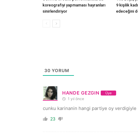
koreografiyi yapmaması hayranları
9 kişilik ka
sinirlendiriyor
edeceğini d
30
YORUM
HANDE GEZGIN
Üye
1 yıl önce
cunku karinanin hangi partiye oy verdigiyle 
23