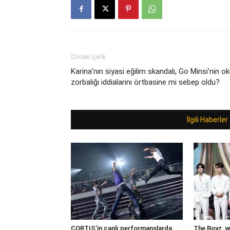
Önceki İçerik
Karina’nın siyasi eğilim skandalı, Go Minsi’nin ok
zorbalığı iddialarını örtbasine mi sebep oldu?
İlgili Haberler
CORTIS’in canlı performanslarda
The Boyz, ye