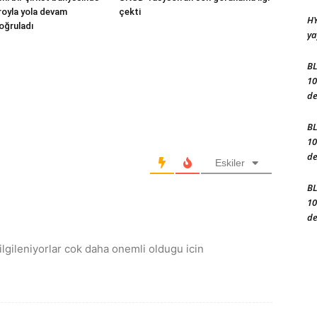
droyla yola devam
çekti
HY
oğruladı
ya
BL
10
de
BL
10
de
Eskiler
BL
10
de
ilgileniyorlar cok daha onemli oldugu icin