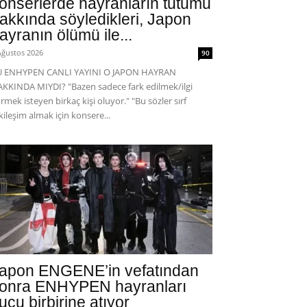
onserlerde hayranların tutumu
akkında söyledikleri, Japon
ayranın ölümü ile...
Ağustos 2026
90
U ENHYPEN CANLI YAYINI O JAPON HAYRAN
KKINDA MIYDI? "Bazen sadece fark edilmek/ilgi
rmek isteyen birkaç kişi oluyor." "Bu sözler sırf
kileşim almak için konsere...
apon ENGENE’in vefatından
onra ENHYPEN hayranları
uçu birbirine atıyor