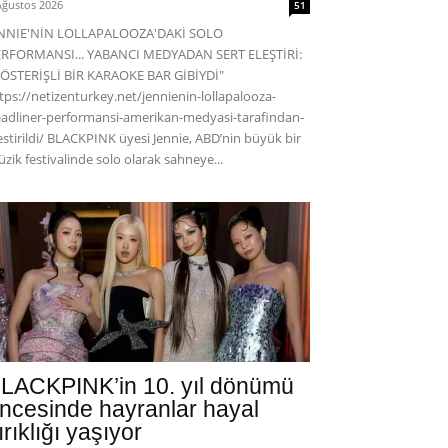
Ağustos 2026
51
ENNIE'NİN LOLLAPALOOZA'DAKİ SOLO
RFORMANSI... YABANCI MEDYADAN SERT ELEŞTİRİ:
ÖSTERİŞLİ BİR KARAOKE BAR GİBİYDİ"
tps://netizenturkey.net/jennienin-lollapalooza-
adliner-performansi-amerikan-medyasi-tarafindan-
estirildi/ BLACKPINK üyesi Jennie, ABD’nin büyük bir
zik festivalinde solo olarak sahneye...
LACKPINK’in 10. yıl dönümü
ncesinde hayranlar hayal
ırıklığı yaşıyor