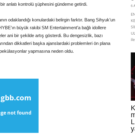
 bir anlatı kontrolü şüphesini gündeme getirdi.
6 
E
nın odaklandığı konulardaki belirgin farktır. Bang Sihyuk’un
K
Sİ
HYBE’ın büyük rakibi SM Entertainment’a bağlı idollere
UL
er ani bir şekilde artış gösterdi. Bu dengesizlik, bazı
il
arından dikkatleri başka ajanslardaki problemleri ön plana
r spekülasyonlar yapmasına neden oldu.
K
m
L
y