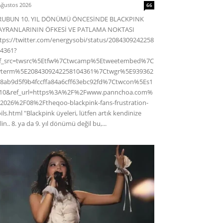
Ağustos 2026
66
RUBUN 10. YIL DÖNÜMÜ ÖNCESİNDE BLACKPINK
AYRANLARININ ÖFKESİ VE PATLAMA NOKTASI
tps://twitter.com/energysobi/status/2084309242258
4361?
ef_src=twsrc%5Etfw%7Ctwcamp%5Etweetembed%7C
wterm%5E2084309242258104361%7Ctwgr%5E939362
8ab9d5f9b4fccffa84a6cff63ebc92fd%7Ctwcon%5Es1
c10&ref_url=https%3A%2F%2Fwww.pannchoa.com%
2026%2F08%2Ftheqoo-blackpink-fans-frustration-
ils.html "Blackpink üyeleri, lütfen artık kendinize
lin.. 8. ya da 9. yıl dönümü değil bu,...