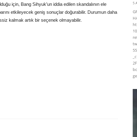
5 
uğu için, Bang Sihyuk’un iddia edilen skandalının ele
G
ibarını etkileyecek geniş sonuçlar doğurabilir. Durumun daha
H
sessiz kalmak artık bir seçenek olmayabilir.
ht
10
r
t
55
_
2F
bo
ge