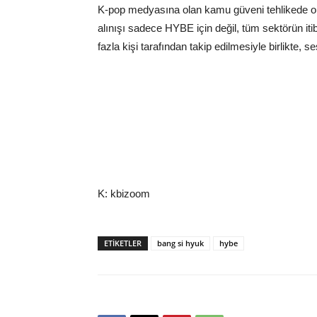
K-pop medyasına olan kamu güveni tehlikede old
alınışı sadece HYBE için değil, tüm sektörün it
fazla kişi tarafından takip edilmesiyle birlikte, 
K: kbizoom
ETIKETLER
bang si hyuk
hybe