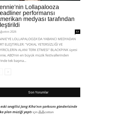
ennie’nin Lollapalooza
eadliner performansı
merikan medyası tarafından
leştirildi
Ağustos 2026
51
ENNIE'YE LOLLAPALOOZA'DA YABANCI MEDYADAN
RT ELEŞTİRİLER: "VOKAL YETERSİZLİĞİ VE
YİRCİLERİN ALANI TERK ETMESİ" BLACKPINK üyesi
nnie, ABD’nin en büyük müzik festivallerinden
rinde tek başına...
Son Yorumlar
 eski sevgilisi Jang Kiha’nın şarkısını gönderisinde
ka plan müziği yaptı
için
晶晶cotton