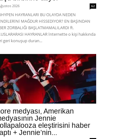
Ağustos 2026
62
NHYPEN HAYRANLARI BU OLAYDA NEDEN
ENDİLERİNİ MAĞDUR HİSSEDİYOR? EN BAŞINDAN
BER ZORBALIĞI BAŞLATMAMALILARDI ft.
USLARARASI HAYRANLAR İnternette o kişi hakkında
eri geri konuşup duran...
ore medyası, Amerikan
edyasının Jennie
ollapalooza eleştirisini haber
aptı + Jennie’nin...