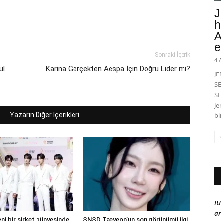
J
h
A
e
Sonraki İçerik
4 
ul
Karina Gerçekten Aespa İçin Doğru Lider mi?
J
SE
SE
Je
Yazarın Diğer İçerikleri
bi
IU
ar
ni bir şirket bünyesinde
SNSD Taeyeon’un son görünümü ilgi