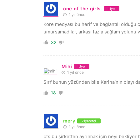
one of the girls.
Üye
1 yıl önce
Kore medyası bu herif ve bağlantılı olduğu 
umursamadılar, arkası fazla sağlam yolunu ve
32
Mihi
Üye
1 yıl önce
Sırf bunun yüzünden bile Karina’nın olayı d
18
mery
Ziyaretçi
1 yıl önce
bts bu şirketten ayrılmak için neyi bekliyor