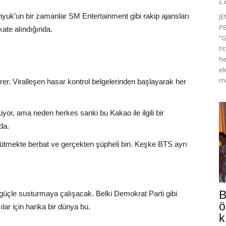
6 
uk’un bir zamanlar SM Entertainment gibi rakip ajansları
J
PE
kate alındığında.
"G
ht
he
el
mü
r. Viralleşen hasar kontrol belgelerinden başlayarak her
r, ama neden herkes sanki bu Kakao ile ilgili bir
da.
rütmekte berbat ve gerçekten şüpheli biri. Keşke BTS ayrı
B
güçle susturmaya çalışacak. Belki Demokrat Parti gibi
ö
lar için harika bir dünya bu.
k