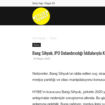
Giriş Yap / Kayıt Ol
Netizen
Turkey
Ana Sayfa
Pann
Pann
Bang Sihyuk, IPO Dolandırıcılığı İddialarıyl
29 Mayıs 2025
Netizenler, Bang Sihyuk’un iddia edilen suç skan
medya yanlılığı ve olası manipülasyonu konusunda
HYBE’ın kurucusu Bang Sihyuk, şirketin 2020 yıl
anlaşmalar nedeniyle soruşturma altında. Bu gizli
anlamına gelebilir. Buna rağmen, medya ilgisi sını