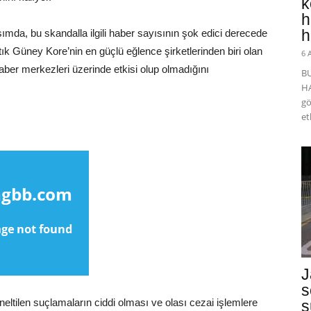
k
h
h
ımda, bu skandalla ilgili haber sayısının şok edici derecede
 artık Güney Kore’nin en güçlü eğlence şirketlerinden biri olan
6 
er merkezleri üzerinde etkisi olup olmadığını
B
HA
gö
et
J
s
eltilen suçlamaların ciddi olması ve olası cezai işlemlere
s