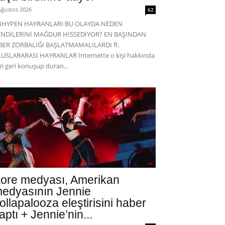
Ağustos 2026
62
NHYPEN HAYRANLARI BU OLAYDA NEDEN
ENDİLERİNİ MAĞDUR HİSSEDİYOR? EN BAŞINDAN
BER ZORBALIĞI BAŞLATMAMALILARDI ft.
USLARARASI HAYRANLAR İnternette o kişi hakkında
eri geri konuşup duran...
ore medyası, Amerikan
edyasının Jennie
ollapalooza eleştirisini haber
aptı + Jennie’nin...