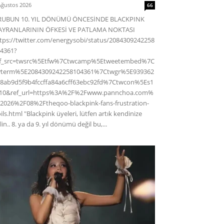
Ağustos 2026
66
RUBUN 10. YIL DÖNÜMÜ ÖNCESİNDE BLACKPINK
AYRANLARININ ÖFKESİ VE PATLAMA NOKTASI
tps://twitter.com/energysobi/status/2084309242258
4361?
ef_src=twsrc%5Etfw%7Ctwcamp%5Etweetembed%7C
wterm%5E2084309242258104361%7Ctwgr%5E939362
8ab9d5f9b4fccffa84a6cff63ebc92fd%7Ctwcon%5Es1
c10&ref_url=https%3A%2F%2Fwww.pannchoa.com%
2026%2F08%2Ftheqoo-blackpink-fans-frustration-
ils.html "Blackpink üyeleri, lütfen artık kendinize
lin.. 8. ya da 9. yıl dönümü değil bu,...