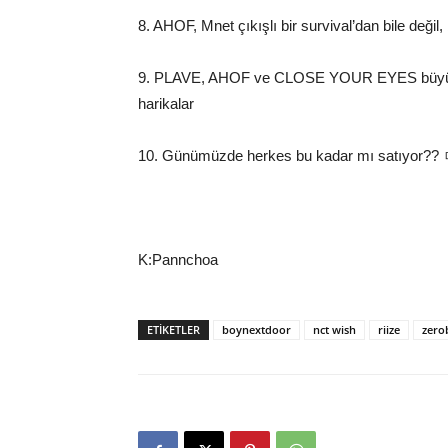
8. AHOF, Mnet çıkışlı bir survival’dan bile değil
9. PLAVE, AHOF ve CLOSE YOUR EYES büyük şir
harikalar
10. Günümüzde herkes bu kadar mı satıyor?
K:Pannchoa
ETIKETLER
boynextdoor
nct wish
riize
zero