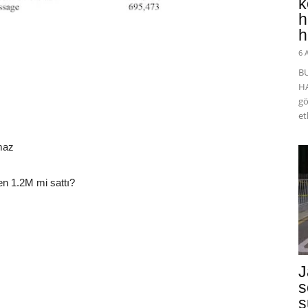
k
h
h
6 
B
HA
gö
et
lmaz
en 1.2M mi sattı?
J
s
s