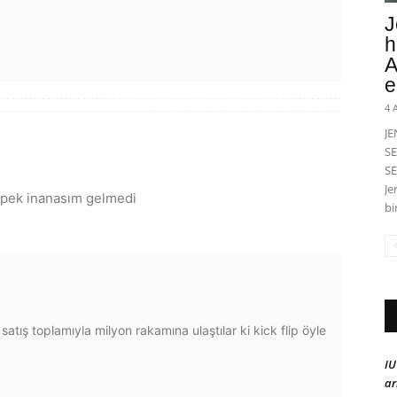
J
h
A
e
4 
J
SE
SE
Je
 pek inanasım gelmedi
bi
ış toplamıyla milyon rakamına ulaştılar ki kick flip öyle
IU
ar