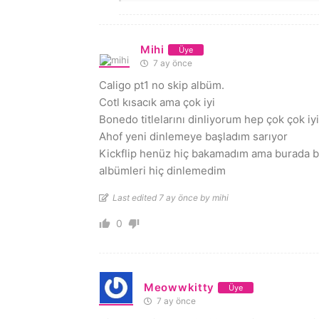
Mihi
Üye
7 ay önce
Caligo pt1 no skip albüm.
Cotl kısacık ama çok iyi
Bonedo titlelarını dinliyorum hep çok çok iyi
Ahof yeni dinlemeye başladım sarıyor
Kickflip henüz hiç bakamadım ama burada b
albümleri hiç dinlemedim
Last edited 7 ay önce by mihi
0
Meowwkitty
Üye
7 ay önce