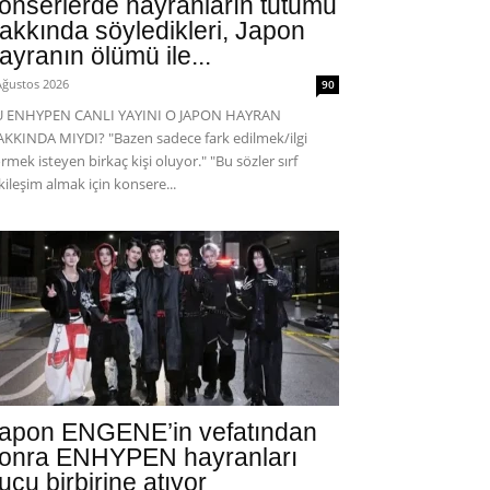
onserlerde hayranların tutumu
akkında söyledikleri, Japon
ayranın ölümü ile...
Ağustos 2026
90
U ENHYPEN CANLI YAYINI O JAPON HAYRAN
KKINDA MIYDI? "Bazen sadece fark edilmek/ilgi
rmek isteyen birkaç kişi oluyor." "Bu sözler sırf
kileşim almak için konsere...
apon ENGENE’in vefatından
onra ENHYPEN hayranları
uçu birbirine atıyor