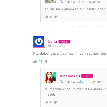
Reply to
nil
7 ay önce
en iyisi mi bilemem ama güzeldi cidden
0
Leila
Üye
7 ay önce
Kız debut yapar yapmaz milyon satmak nee
13
VinsmokeD
Üye
Reply to
Leila
7 ay önce
Muhtemelen çoğu birden fazla albümün sat
mesela.
0