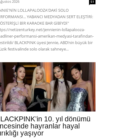
Ağustos 2026
51
ENNIE'NİN LOLLAPALOOZA'DAKİ SOLO
RFORMANSI... YABANCI MEDYADAN SERT ELEŞTİRİ:
ÖSTERİŞLİ BİR KARAOKE BAR GİBİYDİ"
tps://netizenturkey.net/jennienin-lollapalooza-
adliner-performansi-amerikan-medyasi-tarafindan-
estirildi/ BLACKPINK üyesi Jennie, ABD’nin büyük bir
zik festivalinde solo olarak sahneye...
LACKPINK’in 10. yıl dönümü
ncesinde hayranlar hayal
ırıklığı yaşıyor