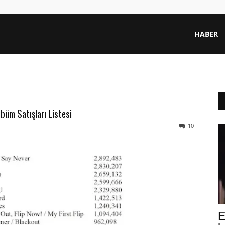
HABER
büm Satışları Listesi
10
E