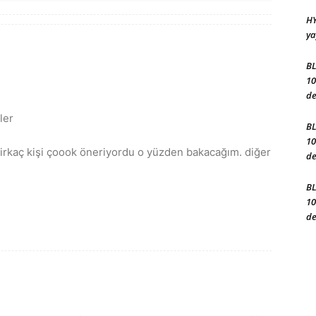
HY
ya
BL
10
de
ler
BL
10
irkaç kişi çoook öneriyordu o yüzden bakacağım. diğer
de
BL
10
de