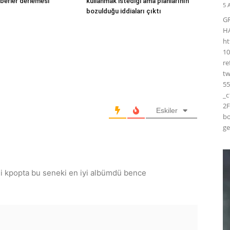
berler derlemesi
kullanmak istediği ama planlarının
5 
bozulduğu iddiaları çıktı
G
H
ht
10
r
t
55
_
2F
Eskiler
bo
ge
i kpopta bu seneki en iyi albümdü bence