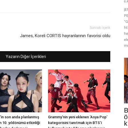
6 
J
PE
"G
ht
Sonraki İçerik
he
James, Koreli CORTIS hayranlarının favorisi oldu
el
mü
Yazarın Diğer İçerikleri
B
ö
in son anda planlanmış
Grammy’nin yeni eklenen ‘Asya Pop’
k
 10. yıldönümü etkinliği
kategorisini tanıtmak için BTS’i