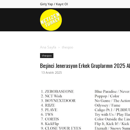
Giriş Yap / Kayıt Ol
Netizen
Turkey
Ana Sayfa
theqoo
theqoo
Beşinci Jenerasyon Erkek Gruplarının 2025 Al
13 Aralık 2025