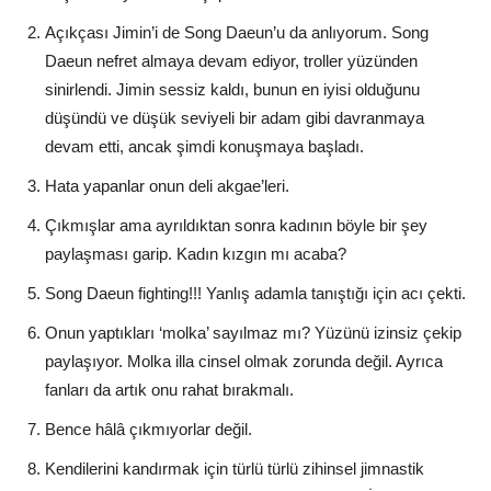
Açıkçası Jimin’i de Song Daeun’u da anlıyorum. Song
Daeun nefret almaya devam ediyor, troller yüzünden
sinirlendi. Jimin sessiz kaldı, bunun en iyisi olduğunu
düşündü ve düşük seviyeli bir adam gibi davranmaya
devam etti, ancak şimdi konuşmaya başladı.
Hata yapanlar onun deli akgae’leri.
Çıkmışlar ama ayrıldıktan sonra kadının böyle bir şey
paylaşması garip. Kadın kızgın mı acaba?
Song Daeun fighting!!! Yanlış adamla tanıştığı için acı çekti.
Onun yaptıkları ‘molka’ sayılmaz mı? Yüzünü izinsiz çekip
paylaşıyor. Molka illa cinsel olmak zorunda değil. Ayrıca
fanları da artık onu rahat bırakmalı.
Bence hâlâ çıkmıyorlar değil.
Kendilerini kandırmak için türlü türlü zihinsel jimnastik