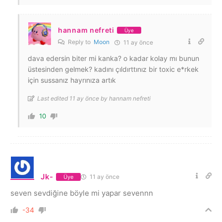
hannam nefreti
Üye
Reply to
Moon
11 ay önce
dava edersin biter mi kanka? o kadar kolay mı bunun
üstesinden gelmek? kadını çıldırttınız bir toxic e*rkek
için sussanız hayrınıza artık
Last edited 11 ay önce by hannam nefreti
10
Jk-
11 ay önce
Üye
seven sevdiğine böyle mi yapar sevennn
-34