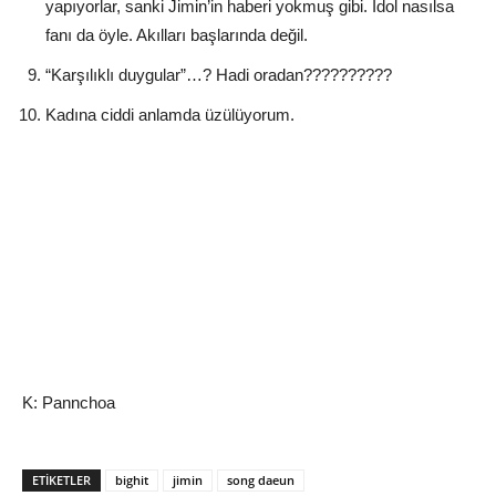
yapıyorlar, sanki Jimin’in haberi yokmuş gibi. İdol nasılsa
fanı da öyle. Akılları başlarında değil.
“Karşılıklı duygular”…? Hadi oradan??????????
Kadına ciddi anlamda üzülüyorum.
K: Pannchoa
ETIKETLER
bighit
jimin
song daeun