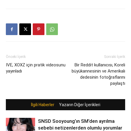
Önceki İçerik
Sonraki İçerik
IVE, XOXZ için pratik videosunu
Bir Reddit kullanıcısı, Koreli
yayınladı
büyükannesinin ve Amerikalı
dedesinin fotoğraflarını
paylaştı
İlgili Haberler
Yazarın Diğer İçerikleri
SNSD Sooyoung’ın SM’den ayrılma
sebebi netizenlerden olumlu yorumlar