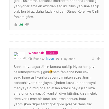
gibi uluslararası fanlarda internette her kötü zorbalığı
yapıyorlar ama en azından sağlıklı zihin yapısına sahip
olabilen biraz daha fazla kişi var, Güney Koreli ve Çinli
fanlara göre.
26
whodatb
Üye
Reply to
Moon
11 ay önce
Sanki dava açsa Jimin kenara çekilip Hybe her şeyi
halletmeyecekmiş gibi
hem fanlarına hem eski
sevgilisine asıl yanlışı yapan Jiminken söze Jimini
pohpohlayarak başlayıp, işinden kovulup her sosyal
medyaya girdiğinde ağlatılan adresi paylaşılan kıza
ama onun da yaptığı yanlıştı diye bitirdin, kıza melek
demiyor kimse,bir taraf kışkırtma sonucu hata
yapmışken diğer taraf göz göre göre vicdansızlık