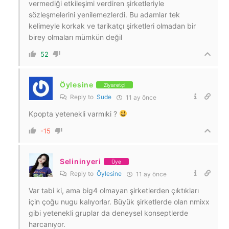
vermediği etkileşimi verdiren şirketleriyle
sözleşmelerini yenilemezlerdi. Bu adamlar tek
kelimeyle korkak ve tarikatçı şirketleri olmadan bir
birey olmaları mümkün değil
52
Öylesine
Ziyaretçi
Reply to
Sude
11 ay önce
Kpopta yetenekli varmıki ?
-15
Selininyeri
Üye
Reply to
Öylesine
11 ay önce
Var tabi ki, ama big4 olmayan şirketlerden çıktıkları
için çoğu nugu kalıyorlar. Büyük şirketlerde olan nmixx
gibi yetenekli gruplar da deneysel konseptlerde
harcanıyor.