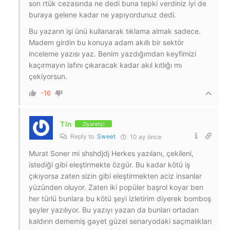
son rtük cezasında ne dedi buna tepki verdiniz iyi de
buraya gelene kadar ne yapıyordunuz dedi.
Bu yazarın işi ünü kullanarak tıklama almak sadece.
Madem girdin bu konuya adam akıllı bir sektör
inceleme yazısı yaz. Benim yazdığımdan keyfimizi
kaçırmayın lafını çıkaracak kadar akıl kıtlığı mı
çekiyorsun.
-16
Tln
Ziyaretçi
Reply to
Sweet
10 ay önce
Murat Soner mi shshdjdj Herkes yazılanı, çekileni,
istediği gibi eleştirmekte özgür. Bu kadar kötü iş
çıkıyorsa zaten sizin gibi eleştirmekten aciz insanlar
yüzünden oluyor. Zaten iki popüler başrol koyar ben
her türlü bunlara bu kötü şeyi izletirim diyerek bomboş
şeyler yazılıyor. Bu yazıyı yazan da bunları ortadan
kaldırın dememiş gayet güzel senaryodaki saçmalıkları