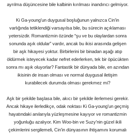
ayrılma düşüncesine bile kalbinin kırılması inandırıcı gelmiyor.
Ki Ga-young’un duygusal boşluğunun yalnızca Cin’in
varlığında tetiklendiği varsayılsa bile, bu sürecin açıklaması
yetersizdir. Romantizmin özünde “şu ve bu olaylardan sonra
sonunda aşık oldular” vardır, ancak bu ikisi arasında gelişen
bir aşk hikayesi yoktur. Birbirlerini bir binadan aşağı atıp
öldürmek isteyecek kadar nefret ederlerken, tek bir öpücükten
sonra mı aşık oluyorlar? Fantastik bir dünyada bile, en azından
ikisinin de insan olması ve normal duygusal iletişim
kurabilecek durumda olması gerekmez mi?
Aşk bir şekilde başlasa bile, akıcı bir şekilde ilerlemesi gerekir.
Ancak hikaye ilerledikçe, odak noktası Ki Ga-young’un geçmiş
hayatındaki anılarıyla yüzleşmesine kayıyor ve romantizmin
yoğunluğu azalıyor. Kim Woo-bin ve Suzy’nin güzel ikili
çekimlerini sergilemeli, Cin’in dünyasının ihtişamını korumalı