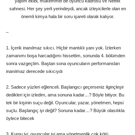
yapım ekibi, mükemmel bir oyuncu kadrosu ve Netflix
sahnesi. Her şey yerli yerindeydi, ancak izleyicilerle olan en
önemli kimya hala bir soru işareti olarak kalıyor.
–
1. İçerik inanılmaz sıkıcı. Hiçbir mantıklı yanı yok. İzlerken
zamanımı boşa harcadığımı hissettim, sonunda 4. bölümden
sonra vazgeçtim. Baştan sona oyuncuların performansları
inanılmaz derecede sıkıcıydı
2. Sadece yüzleri eğlenceli. Başlangıcı geçerseniz ilginçleşir
dedikleri için izledim, ama sonuna kadar…? Böyle bitiyor. Bu
tek bir kişinin suçu değil. Oyuncular, yazar, yönetmen, hepsi
suçlu. Başlangıç iyi değil? Sonuna kadar…? Büyük olasılıkla
öylece bitecek
3. Kurgu iyi, oyuncular iyi ama yönetmenlik çok kötü