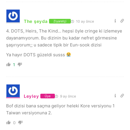
The şeyda
10 ay önce
Ziyaretçi
4. DOTS, Heirs, The Kind… hepsi öyle cringe ki izlemeye
dayanamıyorum. Bu dizinin bu kadar nefret görmesine
şaşırıyorum;; u sadece tipik bir Eun-sook dizisi
Ya hayır DOTS güzeldi susss
1
Leyley
9 ay önce
Üye
Bof dizisi bana saçma geliyor heleki Kore versiyonu 1
Taiwan versiyonuna 2.
0