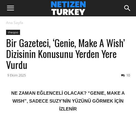
Ana Sayfa
theqoo
Bir Gazeteci, ‘Genie, Make A Wish’
Dizisinin Konusunu Yerden Yere
Vurdu
9 Ekim 2025
10
NE ZAMAN EĞLENCELİ OLACAK? “GENIE, MAKE A
WISH”, SADECE SUZY’NİN YÜZÜNÜ GÖRMEK İÇİN
İZLENİR