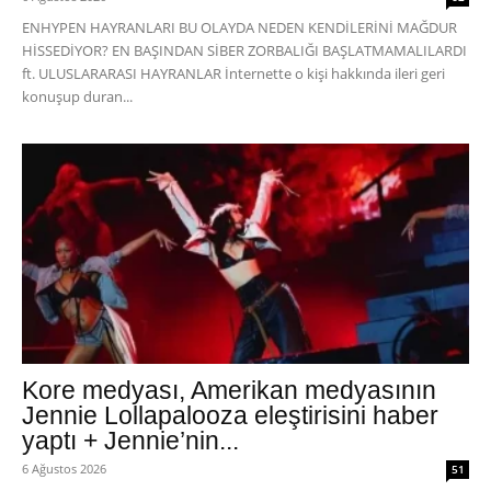
ENHYPEN HAYRANLARI BU OLAYDA NEDEN KENDİLERİNİ MAĞDUR
HİSSEDİYOR? EN BAŞINDAN SİBER ZORBALIĞI BAŞLATMAMALILARDI
ft. ULUSLARARASI HAYRANLAR İnternette o kişi hakkında ileri geri
konuşup duran...
Kore medyası, Amerikan medyasının
Jennie Lollapalooza eleştirisini haber
yaptı + Jennie’nin...
6 Ağustos 2026
51