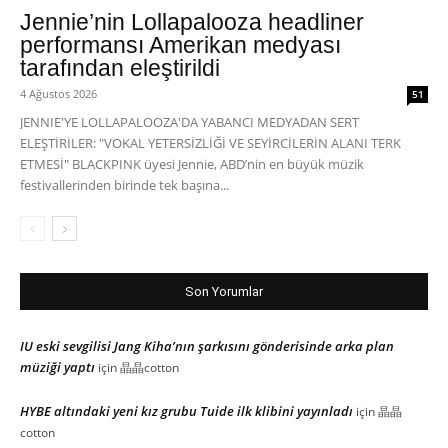
Jennie’nin Lollapalooza headliner
performansı Amerikan medyası
tarafından eleştirildi
4 Ağustos 2026
51
JENNIE'YE LOLLAPALOOZA'DA YABANCI MEDYADAN SERT
ELEŞTİRİLER: "VOKAL YETERSİZLİĞİ VE SEYİRCİLERİN ALANI TERK
ETMESİ" BLACKPINK üyesi Jennie, ABD’nin en büyük müzik
festivallerinden birinde tek başına...
Son Yorumlar
IU eski sevgilisi Jang Kiha’nın şarkısını gönderisinde arka plan
müziği yaptı
için
晶晶cotton
HYBE altındaki yeni kız grubu Tuide ilk klibini yayınladı
için
晶晶
cotton