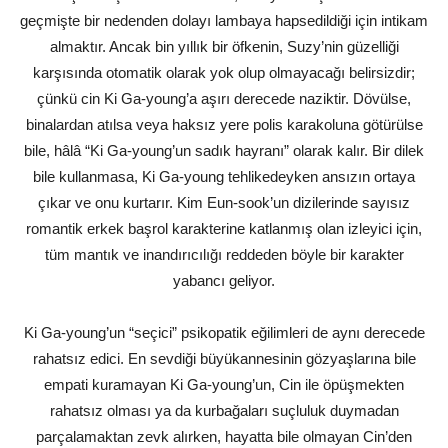
geçmişte bir nedenden dolayı lambaya hapsedildiği için intikam
almaktır. Ancak bin yıllık bir öfkenin, Suzy’nin güzelliği
karşısında otomatik olarak yok olup olmayacağı belirsizdir;
çünkü cin Ki Ga-young’a aşırı derecede naziktir. Dövülse,
binalardan atılsa veya haksız yere polis karakoluna götürülse
bile, hâlâ “Ki Ga-young’un sadık hayranı” olarak kalır. Bir dilek
bile kullanmasa, Ki Ga-young tehlikedeyken ansızın ortaya
çıkar ve onu kurtarır. Kim Eun-sook’un dizilerinde sayısız
romantik erkek başrol karakterine katlanmış olan izleyici için,
tüm mantık ve inandırıcılığı reddeden böyle bir karakter
yabancı geliyor.
Ki Ga-young’un “seçici” psikopatik eğilimleri de aynı derecede
rahatsız edici. En sevdiği büyükannesinin gözyaşlarına bile
empati kuramayan Ki Ga-young’un, Cin ile öpüşmekten
rahatsız olması ya da kurbağaları suçluluk duymadan
parçalamaktan zevk alırken, hayatta bile olmayan Cin’den