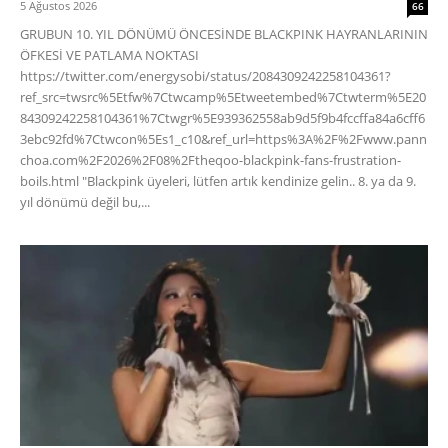
5 Ağustos 2026
66
GRUBUN 10. YIL DÖNÜMÜ ÖNCESİNDE BLACKPINK HAYRANLARININ
ÖFKESİ VE PATLAMA NOKTASI
https://twitter.com/energysobi/status/2084309242258104361?
ref_src=twsrc%5Etfw%7Ctwcamp%5Etweetembed%7Ctwterm%5E20
84309242258104361%7Ctwgr%5E939362558ab9d5f9b4fccffa84a6cff6
3ebc92fd%7Ctwcon%5Es1_c10&ref_url=https%3A%2F%2Fwww.pann
choa.com%2F2026%2F08%2Ftheqoo-blackpink-fans-frustration-
boils.html "Blackpink üyeleri, lütfen artık kendinize gelin.. 8. ya da 9.
yıl dönümü değil bu,...