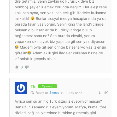
dile getirmiş. Senin zevkin üç kuruşluk diye biz
bomboş şeyler izlemek zorunda değiliz. Her eleştirene
kalk sen oyna, sen yaz, sen çek gibi ifadeler kullanma
mı kaldı?
Bunları sosyal medya hesaplarımda ya da
burada falan yazıyorum. Senin King the land’i cringe
bulman gibi insanlar da bu diziyi cringe bulup
beğenmez sana ne? Sen burada eleştiri, yorum
yaparken sıkıntı yok biz yapınca git sen yaz diyorsun
Madem öyle git sen cringe bir senaryo yaz izlensin
görelim
Adam akıllı gibi ifadeler kullanan birine de
laf anlattık geçmiş olsun.
6
Tln
Ziyaretçi
Reply to
Sweet
10 ay önce
Ayrıca sen şu an hiç Türk dizisi izleyebiliyor musun?
Ben uzun zamandır izleyemiyorum. Mafya, kuma, töre
dizileri, sağ-sol yeterince birbirine girmemiş gibi