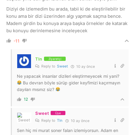
Diziyi de izlemedim bu arada, tabii ki de eleştirilebilir bir
konu ama bir dizi üzerinden algı yapmak saçma bence.
Madem girdin bu konuya araya başka örnekler de katarak
bu konuyu derinlemesine inceleyecek
-11
Tln
Ziyaretçi
Reply to
Sweet
10 ay önce
Ne yapacak insanlar dizileri eleştirmeyecek mi yani?
Bu devran böyle sürüp gider keyfimizi kaçırmayın
dayıları mısınız siz?
12
Sweet
Üye
Reply to
Tln
10 ay önce
Sen hiç mi murat soner falan izlemiyorsun. Adam en