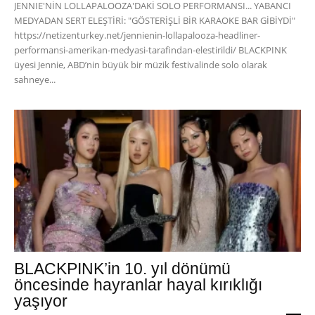
JENNIE'NİN LOLLAPALOOZA'DAKİ SOLO PERFORMANSI... YABANCI
MEDYADAN SERT ELEŞTİRİ: "GÖSTERİŞLİ BİR KARAOKE BAR GİBİYDİ"
https://netizenturkey.net/jennienin-lollapalooza-headliner-
performansi-amerikan-medyasi-tarafindan-elestirildi/ BLACKPINK
üyesi Jennie, ABD’nin büyük bir müzik festivalinde solo olarak
sahneye...
BLACKPINK’in 10. yıl dönümü
öncesinde hayranlar hayal kırıklığı
yaşıyor