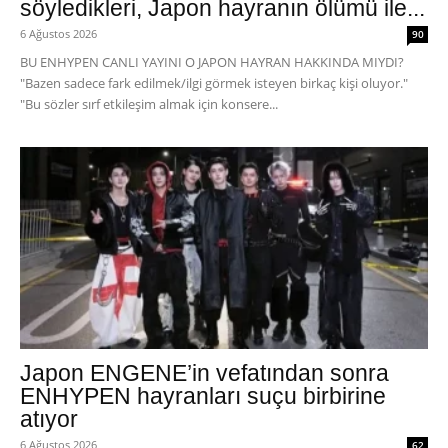
söyledikleri, Japon hayranın ölümü ile...
6 Ağustos 2026
90
BU ENHYPEN CANLI YAYINI O JAPON HAYRAN HAKKINDA MIYDI?
"Bazen sadece fark edilmek/ilgi görmek isteyen birkaç kişi oluyor."
"Bu sözler sırf etkileşim almak için konsere...
Japon ENGENE’in vefatından sonra
ENHYPEN hayranları suçu birbirine
atıyor
6 Ağustos 2026
62