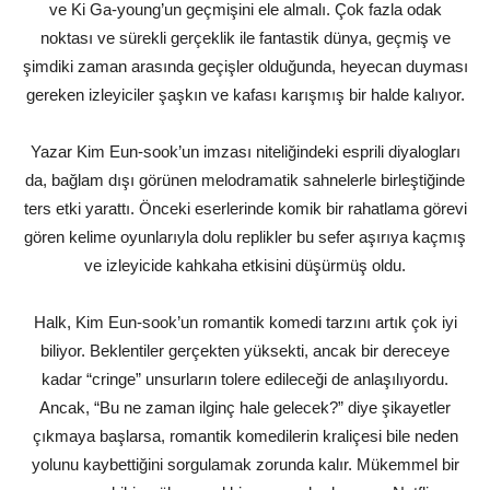
ve Ki Ga-young’un geçmişini ele almalı. Çok fazla odak
noktası ve sürekli gerçeklik ile fantastik dünya, geçmiş ve
şimdiki zaman arasında geçişler olduğunda, heyecan duyması
gereken izleyiciler şaşkın ve kafası karışmış bir halde kalıyor.
Yazar Kim Eun-sook’un imzası niteliğindeki esprili diyalogları
da, bağlam dışı görünen melodramatik sahnelerle birleştiğinde
ters etki yarattı. Önceki eserlerinde komik bir rahatlama görevi
gören kelime oyunlarıyla dolu replikler bu sefer aşırıya kaçmış
ve izleyicide kahkaha etkisini düşürmüş oldu.
Halk, Kim Eun-sook’un romantik komedi tarzını artık çok iyi
biliyor. Beklentiler gerçekten yüksekti, ancak bir dereceye
kadar “cringe” unsurların tolere edileceği de anlaşılıyordu.
Ancak, “Bu ne zaman ilginç hale gelecek?” diye şikayetler
çıkmaya başlarsa, romantik komedilerin kraliçesi bile neden
yolunu kaybettiğini sorgulamak zorunda kalır. Mükemmel bir