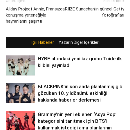
Önceki İçerik
Sonraki İçerik
Allday Project Annie, Fransızca
RIIZE Sungchan’ın güncel Getty
konuşma yeteneğiyle
fotoğrafları
hayranlarını şaşırttı
İlgili Haberler
Yazarın Diğer İçerikleri
HYBE altındaki yeni kız grubu Tuide ilk
klibini yayınladı
BLACKPINK’in son anda planlanmış gibi
gözüken 10. yıldönümü etkinliği
hakkında haberler derlemesi
Grammy’nin yeni eklenen ‘Asya Pop’
kategorisini tanıtmak için BTS’i
kullanmak istediği ama planlarının