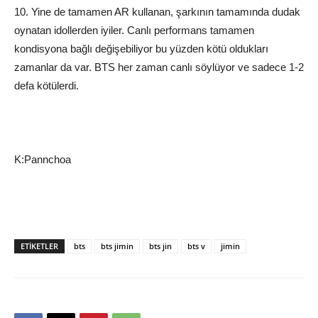
10. Yine de tamamen AR kullanan, şarkının tamamında dudak
oynatan idollerden iyiler. Canlı performans tamamen
kondisyona bağlı değişebiliyor bu yüzden kötü oldukları
zamanlar da var. BTS her zaman canlı söylüyor ve sadece 1-2
defa kötülerdi.
K:Pannchoa
ETIKETLER
bts
bts jimin
bts jin
bts v
jimin