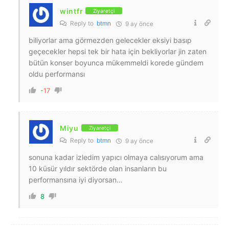
wintfr
Ziyaretçi
Reply to
btmn
9 ay önce
biliyorlar ama görmezden gelecekler eksiyi basıp
geçecekler hepsi tek bir hata için bekliyorlar jin zaten
bütün konser boyunca mükemmeldi korede gündem
oldu performansı
-17
Miyu
Ziyaretçi
Reply to
btmn
9 ay önce
sonuna kadar izledim yapıcı olmaya calısıyorum ama
10 küsür yıldır sektörde olan insanların bu
performansına iyi diyorsan…
8