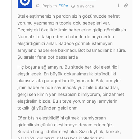
Reply to
ESRA
9 ay önce
Btsi eleştirmemizin pardon sizin gözümüzde nefret
yorumu yazmamızın toonla dolu sebepleri var.
Geçmişteki özellikle jimin haberlerine gidip görebilirsin.
Normal site takip eden o haberlerde neyi neden
eleştirdiğimizi anlar. Sadece görmek istemeyen
armyler o haberlere bakmadı. Bot basmadılar bir süre.
Şu sıralar fena bot bassalarda
Hiç boşuna ağlamayın. Bu sitede her idol eleştirildi
eleştirilecek. En büyük dokunulmazlık bts’indi. İki
olumsuz lafa paragraflar döşüyorlardı. Bak, armyler
jimin haberlerinde savunacak yüz bile bulamadılar,
gerçi sen kimin yan hesabısın bilmiyorum, bir zahmet
eleştirelim bizde. Bu siteye yorum onayı armylerin
toksikliği yüzünden geldi cnm
Eğer btsin eleştirildiğini gitmek istemiyorsan
gidebilirsin çünkü eleştirmeye devam edeceğiz.
Şurada hangi idoller eleştirildi. Sizin kıytırık, korkak,
paragöz, duyarsız, kafası boş idolleriniz mi