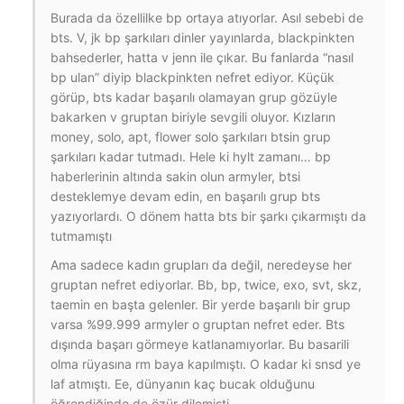
Burada da özellilke bp ortaya atıyorlar. Asıl sebebi de
bts. V, jk bp şarkıları dinler yayınlarda, blackpinkten
bahsederler, hatta v jenn ile çıkar. Bu fanlarda “nasıl
bp ulan” diyip blackpinkten nefret ediyor. Küçük
görüp, bts kadar başarılı olamayan grup gözüyle
bakarken v gruptan biriyle sevgili oluyor. Kızların
money, solo, apt, flower solo şarkıları btsin grup
şarkıları kadar tutmadı. Hele ki hylt zamanı… bp
haberlerinin altında sakin olun armyler, btsi
desteklemye devam edin, en başarılı grup bts
yazıyorlardı. O dönem hatta bts bir şarkı çıkarmıştı da
tutmamıştı
Ama sadece kadın grupları da değil, neredeyse her
gruptan nefret ediyorlar. Bb, bp, twice, exo, svt, skz,
taemin en başta gelenler. Bir yerde başarılı bir grup
varsa %99.999 armyler o gruptan nefret eder. Bts
dışında başarı görmeye katlanamıyorlar. Bu basarili
olma rüyasına rm baya kapılmıştı. O kadar ki snsd ye
laf atmıştı. Ee, dünyanın kaç bucak olduğunu
öğrendiğinde de özür dilemişti