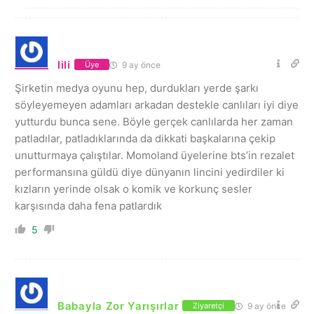
lili
9 ay önce
Üye
Şirketin medya oyunu hep, durdukları yerde şarkı
söyleyemeyen adamları arkadan destekle canlıları iyi diye
yutturdu bunca sene. Böyle gerçek canlılarda her zaman
patladılar, patladıklarında da dikkati başkalarına çekip
unutturmaya çalıştılar. Momoland üyelerine bts’in rezalet
performansına güldü diye dünyanın lincini yedirdiler ki
kızların yerinde olsak o komik ve korkunç sesler
karşısında daha fena patlardık
5
Babayla Zor Yarışırlar
9 ay önce
Ziyaretçi