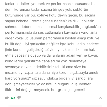
fanların idolleri yetenek ve performans konusunda bu
denli koruması kadar saçma bir şey yok. sektörün
bütününde var bu. kötüye kötü deyin geçin, bu saçma
sapan bahane üretme çabası neden? kaldı ki idollerin
sahnede detone olması normal karşılanabilir jungkook’un
performansında da ses çatlamaları kaymaları vardı ama
diğer vokal üçlüsünün performansı baştan aşağı kötü ve
bu ilk değil. iyi şarkıcılar değiller işte kabul edin. sadece
jinin kendini geliştirdiği söyleniyor. kazandıklarını hak
etme çabasına düşüp ya da fanlarını adam yerine koyup
kendilerini geliştirme çabaları da yok. dinlemeye
sevmeye devam edebilirsiniz tabi ki ama size bu
muameleyi yapanlara daha niye koruma çabasıyla emek
harcıyorsunuz? siz savundukça birden iyi şarkıcılara
dönüşmeyecekler ya da kötü olduğunu düşünenler
fikirlerini değiştirmeyecek. her grup için geçerli
43