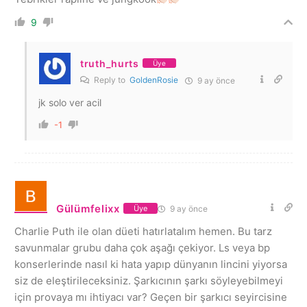
9
truth_hurts
Üye
Reply to
GoldenRosie
9 ay önce
jk solo ver acil
-1
Gülümfelixx
9 ay önce
Üye
Charlie Puth ile olan düeti hatırlatalım hemen. Bu tarz
savunmalar grubu daha çok aşağı çekiyor. Ls veya bp
konserlerinde nasıl ki hata yapıp dünyanın lincini yiyorsa
siz de eleştirileceksiniz. Şarkıcının şarkı söyleyebilmeyi
için provaya mı ihtiyacı var? Geçen bir şarkıcı seyircisine