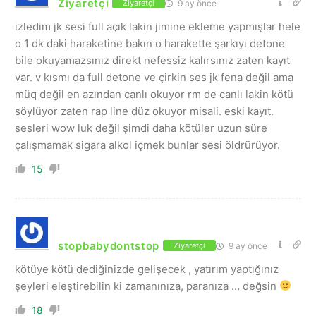
Ziyaretçi
9 ay önce
Ziyaretçi
izledim jk sesi full açık lakin jimine ekleme yapmışlar hele
o 1 dk daki haraketine bakın o harakette şarkıyı detone
bile okuyamazsınız direkt nefessiz kalırsınız zaten kayıt
var. v kısmı da full detone ve çirkin ses jk fena değil ama
müq değil en azından canlı okuyor rm de canlı lakin kötü
söylüyor zaten rap line düz okuyor misali. eski kayıt.
sesleri wow luk değil şimdi daha kötüler uzun süre
çalışmamak sigara alkol içmek bunlar sesi öldrürüyor.
15
stopbabydontstop
9 ay önce
Ziyaretçi
kötüye kötü dediğinizde gelişecek , yatırım yaptığınız
şeyleri eleştirebilin ki zamanınıza, paranıza … değsin
18