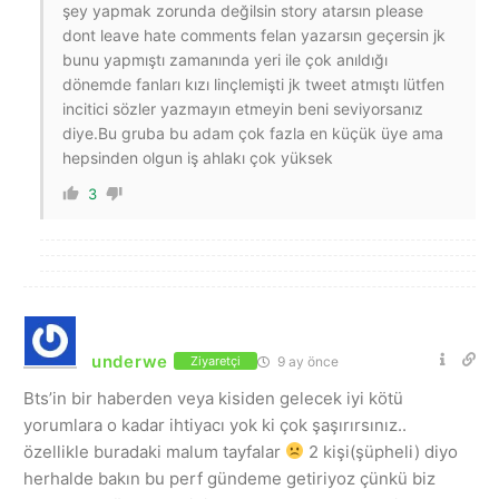
şey yapmak zorunda değilsin story atarsın please
dont leave hate comments felan yazarsın geçersin jk
bunu yapmıştı zamanında yeri ile çok anıldığı
dönemde fanları kızı linçlemişti jk tweet atmıştı lütfen
incitici sözler yazmayın etmeyin beni seviyorsanız
diye.Bu gruba bu adam çok fazla en küçük üye ama
hepsinden olgun iş ahlakı çok yüksek
3
underwe
9 ay önce
Ziyaretçi
Bts’in bir haberden veya kisiden gelecek iyi kötü
yorumlara o kadar ihtiyacı yok ki çok şaşırırsınız..
özellikle buradaki malum tayfalar
2 kişi(şüpheli) diyo
herhalde bakın bu perf gündeme getiriyoz çünkü biz