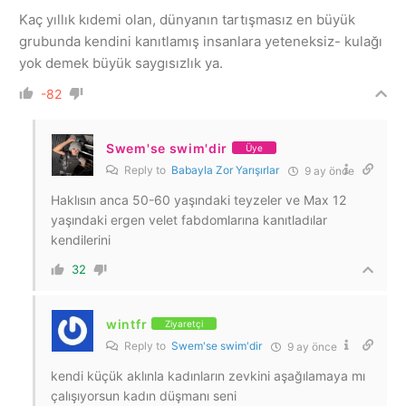
Kaç yıllık kıdemi olan, dünyanın tartışmasız en büyük
grubunda kendini kanıtlamış insanlara yeteneksiz- kulağı
yok demek büyük saygısızlık ya.
-82
Swem'se swim'dir
Üye
Reply to
Babayla Zor Yarışırlar
9 ay önce
Haklısın anca 50-60 yaşındaki teyzeler ve Max 12
yaşındaki ergen velet fabdomlarına kanıtladılar
kendilerini
32
wintfr
Ziyaretçi
Reply to
Swem'se swim'dir
9 ay önce
kendi küçük aklınla kadınların zevkini aşağılamaya mı
çalışıyorsun kadın düşmanı seni