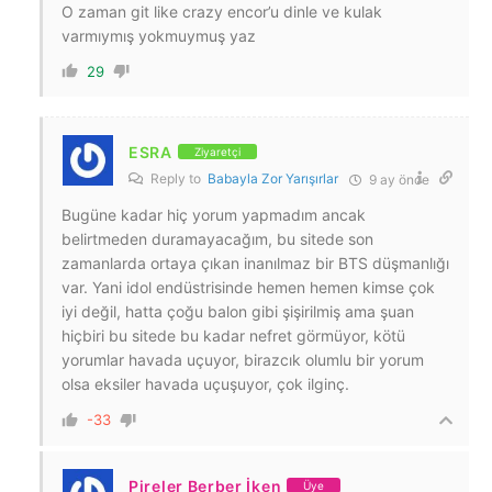
O zaman git like crazy encor’u dinle ve kulak
varmıymış yokmuymuş yaz
29
ESRA
Ziyaretçi
Reply to
Babayla Zor Yarışırlar
9 ay önce
Bugüne kadar hiç yorum yapmadım ancak
belirtmeden duramayacağım, bu sitede son
zamanlarda ortaya çıkan inanılmaz bir BTS düşmanlığı
var. Yani idol endüstrisinde hemen hemen kimse çok
iyi değil, hatta çoğu balon gibi şişirilmiş ama şuan
hiçbiri bu sitede bu kadar nefret görmüyor, kötü
yorumlar havada uçuyor, birazcık olumlu bir yorum
olsa eksiler havada uçuşuyor, çok ilginç.
-33
Pireler Berber İken
Üye