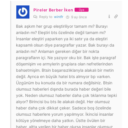
Pireler Berber İken
Üye
Reply to
wintfr
9 ay önce
Bak aşkım her grup eleştiriliyor tamam mı? Burayı
anladın mı? Eleştiri bts özelinde değil tamam mı?
İnsanlar eleştiri yaparken ya iki satır ya da eleştiri
kapsamlı olsun diye paragraflar yazar. Bak burayı da
anladın mı? Anlaman gereken diğer bir nokta
paragrafların içi. Ne yazıyor oku bir. Bak işte paragraf
döşemişim ve armylerin gruplara olan nefretlerinden
bahsetmişim. Btsin başarısızlıklarıyla alakalı bir metin
değil. Ayrıca en büyük hatei bts almıyor bp varken.
Üzgünüm bu konuda da bir numara değilsiniz. Btsin
olumsuz haberleri dışında burada haber değeri bile
yok. Neden olumsuz haberler daha çok tıklanma tepki
alıyor? Birincisi bu bts ile alakalı değil. Her olumsuz
haber daha çok dikkat çeker. Sadece boş özelinde
olumsuz haberlere yorum yapılmıyor. İkincisi insanlar
kötüye yönelmeye daha yatkın. Üstte övülen bir
haber, altta yerilen bir haber olursa insanlar olumsuz