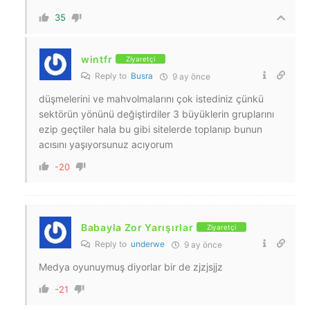
35
wintfr
Ziyaretçi
Reply to
Busra
9 ay önce
düşmelerini ve mahvolmalarını çok istediniz çünkü
sektörün yönünü değiştirdiler 3 büyüklerin gruplarını
ezip geçtiler hala bu gibi sitelerde toplanıp bunun
acısını yaşıyorsunuz acıyorum
-20
Babayla Zor Yarışırlar
Ziyaretçi
Reply to
underwe
9 ay önce
Medya oyunuymuş diyorlar bir de zjzjsjjz
-21