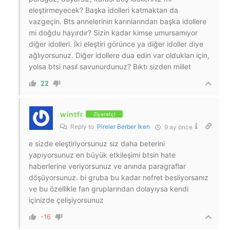
eleştirmeyecek? Başka idolleri katmaktan da
vazgeçin. Bts annelerinin karınlarından başka idollere
mi doğdu hayırdır? Sizin kadar kimse umursamıyor
diğer idolleri. İki eleştiri görünce ya diğer idoller diye
ağlıyorsunuz. Diğer idollere dua edin var oldukları için,
yolsa btsi nasıl savunurdunuz? Bıktı sizden millet
22
wintfr
Ziyaretçi
Reply to
Pireler Berber İken
9 ay önce
e sizde eleştiriyorsunuz siz daha beterini
yapıyorsunuz en büyük etkileşimi btsin hate
haberlerine veriyorsunuz ve anında paragraflar
döşüyorsunuz. bi gruba bu kadar nefret besliyorsanız
ve bu özellikle fan gruplarından dolayıysa kendi
içinizde çelişiyorsunuz
-16