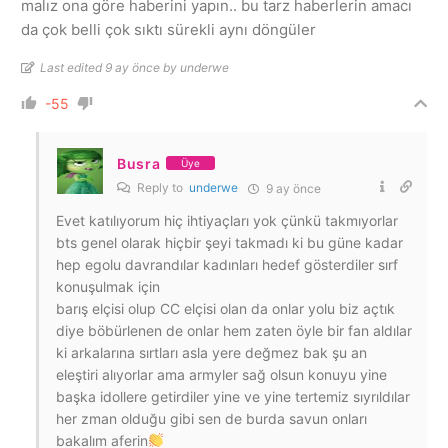
malız ona göre haberini yapın.. bu tarz haberlerin amacı
da çok belli çok sıktı sürekli aynı döngüler
Last edited 9 ay önce by underwe
-55
Busra
Üye
Reply to
underwe
9 ay önce
Evet katılıyorum hiç ihtiyaçları yok çünkü takmıyorlar
bts genel olarak hiçbir şeyi takmadı ki bu güne kadar
hep egolu davrandılar kadınları hedef gösterdiler sırf
konuşulmak için
barış elçisi olup CC elçisi olan da onlar yolu biz açtık
diye böbürlenen de onlar hem zaten öyle bir fan aldılar
ki arkalarına sırtları asla yere değmez bak şu an
eleştiri alıyorlar ama armyler sağ olsun konuyu yine
başka idollere getirdiler yine ve yine tertemiz sıyrıldılar
her zman olduğu gibi sen de burda savun onları
bakalım aferin