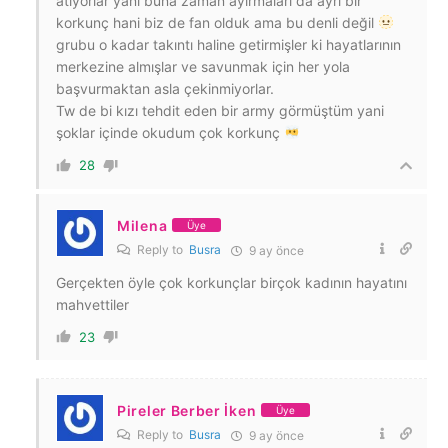
atıyorlar yani buna zaman ayırmaları da ayrı bir
korkunç hani biz de fan olduk ama bu denli değil
grubu o kadar takıntı haline getirmişler ki hayatlarının
merkezine almışlar ve savunmak için her yola
başvurmaktan asla çekinmiyorlar.
Tw de bi kızı tehdit eden bir army görmüştüm yani
şoklar içinde okudum çok korkunç
28
Milena
Üye
Reply to
Busra
9 ay önce
Gerçekten öyle çok korkunçlar birçok kadının hayatını
mahvettiler
23
Pireler Berber İken
Üye
Reply to
Busra
9 ay önce