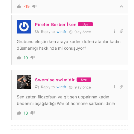
-19
Pireler Berber İken
Üye
Reply to
wintfr
9 ay önce
Grubunu eleştirirken araya kadın idolleri atanlar kadın
düşmanlığı hakkında mi konuşuyor?
19
Swem'se swim'dir
Üye
Reply to
wintfr
9 ay önce
Sen zaten filozofsun ya git sen uppalrının kadın
bedenini aşağıladığı War of hormone şarkısını dinle
13