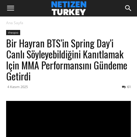
Ana Sayfa
theqoo
Bir Hayran BTS’in Spring Day’i
Canlı Söyleyebildiğini Kanıtlamak
Için MMA Performansını Gündeme
Getirdi
4 Kasım 2025
61