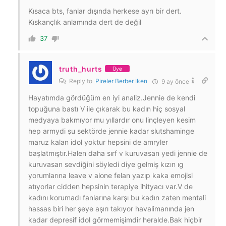
Kısaca bts, fanlar dışında herkese ayrı bir dert.
Kıskançlık anlamında dert de değil
37
truth_hurts
Üye
Reply to
Pireler Berber İken
9 ay önce
Hayatımda gördüğüm en iyi analiz.Jennie de kendi
topuğuna bastı V ile çıkarak bu kadın hiç sosyal
medyaya bakmıyor mu yıllardır onu linçleyen kesim
hep armydi şu sektörde jennie kadar slutshaminge
maruz kalan idol yoktur hepsini de amryler
başlatmıştır.Halen daha sırf v kuruvasan yedi jennie de
kuruvasan sevdiğini söyledi diye gelmiş kızın ıg
yorumlarına leave v alone felan yazıp kaka emojisi
atıyorlar cidden hepsinin terapiye ihityacı var.V de
kadını korumadı fanlarına karşı bu kadın zaten mentali
hassas biri her şeye aşırı takıyor havalimanında jen
kadar depresif idol görmemişimdir heralde.Bak hiçbir