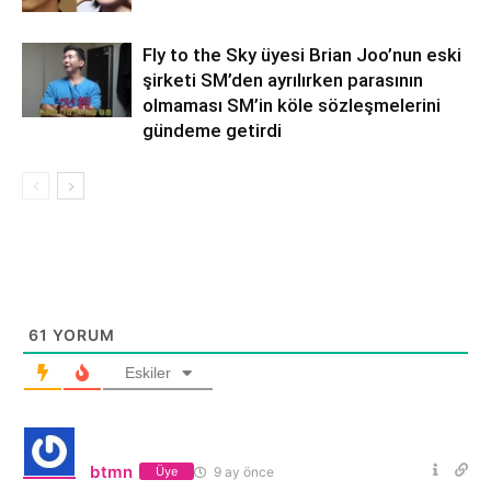
Fly to the Sky üyesi Brian Joo’nun eski
şirketi SM’den ayrılırken parasının
olmaması SM’in köle sözleşmelerini
gündeme getirdi
61
YORUM
Eskiler
btmn
9 ay önce
Üye