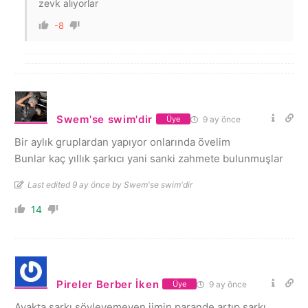
zevk alıyorlar
-8
Swem'se swim'dir
9 ay önce
Üye
Bir aylık gruplardan yapıyor onlarında övelim
Bunlar kaç yıllık şarkıcı yani sanki zahmete bulunmuşlar
Last edited 9 ay önce by Swem'se swim'dir
14
Pireler Berber İken
9 ay önce
Üye
Ayakta şarkı söyleyemeyen jimin parande artıp şarkı