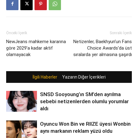
Önceki İçerik
Sonraki İçerik
NewJeans mahkeme kararına
Netizenler, Baekhyun’un Fans
göre 2029’a kadar aktif
Choice Awards’da üst
olamayacak
sıralarda yer almasına şaşırdı
İlgili Haberler
Yazarın Diğer İçerikleri
SNSD Sooyoung’ın SM’den ayrılma
sebebi netizenlerden olumlu yorumlar
aldı
Oyuncu Won Bin ve RIIZE üyesi Wonbin
aynı markanın reklam yüzü oldu