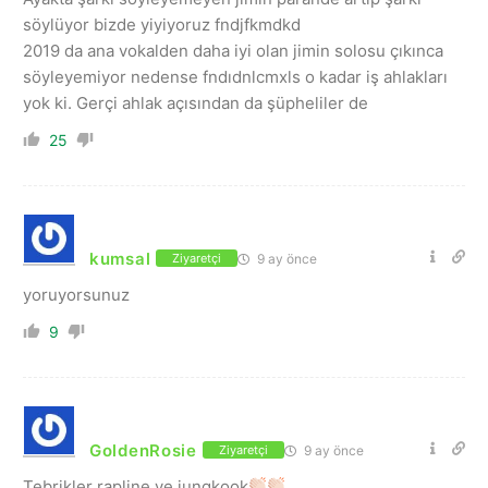
söylüyor bizde yiyiyoruz fndjfkmdkd
2019 da ana vokalden daha iyi olan jimin solosu çıkınca
söyleyemiyor nedense fndıdnlcmxls o kadar iş ahlakları
yok ki. Gerçi ahlak açısından da şüpheliler de
25
kumsal
9 ay önce
Ziyaretçi
yoruyorsunuz
9
GoldenRosie
9 ay önce
Ziyaretçi
Tebrikler rapline ve jungkook