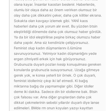
olana kayar. İnsanlar kaostan beslenir. Haberlerde,
olumlu bir olaya daha az önem verirken olumsuz bir
olay daha çok dikkatini çeker, daha çok kilitler ekrana.
Sokakta olan kavgayı izlemek gibi. YANİ kaos
haberleri daha çok yorum alır evet. Bu yüzden btsin
eleştirildiği dönemde daha çok olumsuz haber gördük.
Ya da bir idol eleştirilirse peşine birkaç olumszu haber
daha yapılır. Ama siz kendinizle çelişiyorsunuz.
Feminist olup kadın düşmanlarını ö.lümüne
savunuyorsunuz. Yetmiyor kadın düşmanlığını yede
ergen zihniyetli erkek için hak görüyorsunuz.
Grubunuzla duyarlı pozları kesip konuşulması gereken
konularda grubunuzla susuyorsunuz. Uzağa gitmeye
gerek yok, w korea yeterli bir örnek. O çok duyarlı,
feminist idolleriniz çıkıp iki laf etmedi. Ki bağış
miktarına bağış da yapmamışlar gibi. Diğer idoller
deme iki dakika. Sadece din bir ıdollerıne bak. Btsin
çok falsosu var. Ama diğer gruplardan daha çok
dikkat çekmelerinin sebebi yıllardır duyarlı diye lanse
edilmeleri. BMde rm onun koyulan yazıyı kayıttan