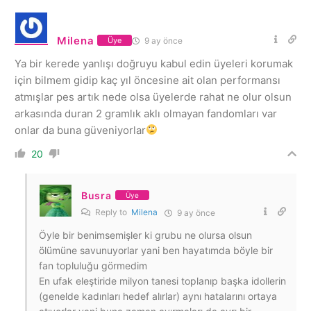
Milena
9 ay önce
Üye
Ya bir kerede yanlışı doğruyu kabul edin üyeleri korumak
için bilmem gidip kaç yıl öncesine ait olan performansı
atmışlar pes artık nede olsa üyelerde rahat ne olur olsun
arkasında duran 2 gramlık aklı olmayan fandomları var
onlar da buna güveniyorlar
20
Busra
Üye
Reply to
Milena
9 ay önce
Öyle bir benimsemişler ki grubu ne olursa olsun
ölümüne savunuyorlar yani ben hayatımda böyle bir
fan topluluğu görmedim
En ufak eleştiride milyon tanesi toplanıp başka idollerin
(genelde kadınları hedef alırlar) aynı hatalarını ortaya