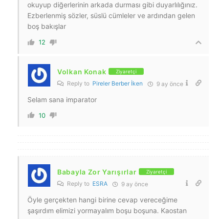
okuyup diğerlerinin arkada durması gibi duyarlılığınız.
Ezberlenmiş sözler, süslü cümleler ve ardından gelen
boş bakışlar
12
Volkan Konak
Ziyaretçi
Reply to
Pireler Berber İken
9 ay önce
Selam sana imparator
10
Babayla Zor Yarışırlar
Ziyaretçi
Reply to
ESRA
9 ay önce
Öyle gerçekten hangi birine cevap vereceğime
şaşırdım elimizi yormayalım boşu boşuna. Kaostan