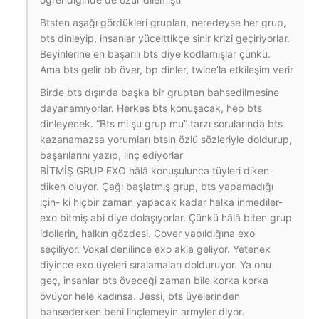
Btsten aşağı gördükleri grupları, neredeyse her grup,
bts dinleyip, insanlar yücelttikçe sinir krizi geçiriyorlar.
Beyinlerine en başarılı bts diye kodlamışlar çünkü.
Ama bts gelir bb över, bp dinler, twice’la etkileşim verir
Birde bts dışında başka bir gruptan bahsedilmesine
dayanamıyorlar. Herkes bts konuşacak, hep bts
dinleyecek. “Bts mi şu grup mu” tarzı sorularında bts
kazanamazsa yorumları btsin özlü sözleriyle doldurup,
başarılarını yazıp, linç ediyorlar
BİTMİŞ GRUP EXO hâlâ konuşulunca tüyleri diken
diken oluyor. Çağı başlatmış grup, bts yapamadığı
için- ki hiçbir zaman yapacak kadar halka inmediler-
exo bitmiş abi diye dolaşıyorlar. Çünkü hâlâ biten grup
idollerin, halkın gözdesi. Cover yapıldığına exo
seçiliyor. Vokal denilince exo akla geliyor. Yetenek
diyince exo üyeleri sıralamaları dolduruyor. Ya onu
geç, insanlar bts öveceği zaman bile korka korka
övüyor hele kadınsa. Jessi, bts üyelerinden
bahsederken beni linçlemeyin armyler diyor.