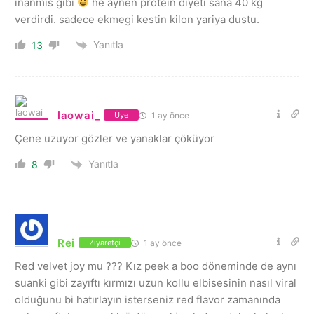
inanmis gibi
he aynen protein diyeti sana 40 kg
verdirdi. sadece ekmegi kestin kilon yariya dustu.
Yanıtla
13
laowai_
1 ay önce
Üye
Çene uzuyor gözler ve yanaklar çöküyor
Yanıtla
8
Rei
1 ay önce
Ziyaretçi
Red velvet joy mu ??? Kız peek a boo döneminde de aynı
suanki gibi zayıftı kırmızı uzun kollu elbisesinin nasıl viral
olduğunu bi hatırlayın isterseniz red flavor zamanında