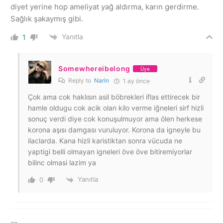
diyet yerine hop ameliyat yağ aldırma, karın gerdirme.
Sağlık şakaymış gibi.
Yanıtla
1
Somewhereibelong
Üye
Reply to
Narin
1 ay önce
Çok ama cok haklısın asil böbrekleri iflas ettirecek bir
hamle oldugu cok acik olan kilo verme iğneleri sirf hizli
sonuç verdi diye cok konuşulmuyor ama ölen herkese
korona aşısı damgası vuruluyor. Korona da igneyle bu
ilaclarda. Kana hizli karistiktan sonra vücuda ne
yaptigi belli olmayan igneleri öve öve bitiremiyorlar
bilinc olmasi lazim ya
Yanıtla
0