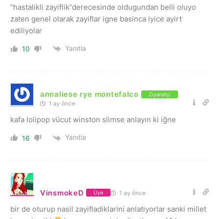
“hastalikli zayiflik”derecesinde oldugundan belli oluyo
zaten genel olarak zayiflar igne basinca iyice ayirt
ediliyolar
Yanıtla
10
annaliese rye montefalco
Ziyaretçi
1 ay önce
kafa lolipop vücut winston slimse anlayın ki iğne
Yanıtla
16
VinsmokeD
1 ay önce
Üye
bir de oturup nasil zayifladiklarini anlatiyorlar sanki millet