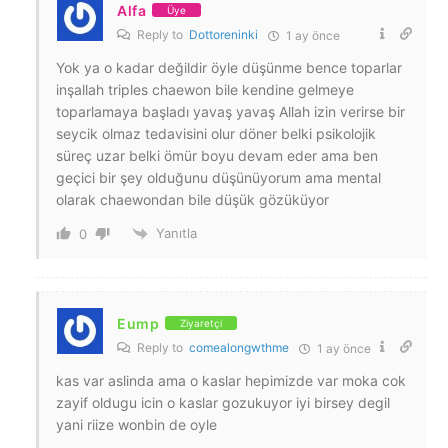
Alfa
Üye
Reply to
Dottoreninki
1 ay önce
Yok ya o kadar değildir öyle düşünme bence toparlar
inşallah triples chaewon bile kendine gelmeye
toparlamaya başladı yavaş yavaş Allah izin verirse bir
seycik olmaz tedavisini olur döner belki psikolojik
süreç uzar belki ömür boyu devam eder ama ben
geçici bir şey olduğunu düşünüyorum ama mental
olarak chaewondan bile düşük gözüküyor
Yanıtla
0
Eump
Ziyaretçi
Reply to
comealongwthme
1 ay önce
kas var aslinda ama o kaslar hepimizde var moka cok
zayif oldugu icin o kaslar gozukuyor iyi birsey degil
yani riize wonbin de oyle