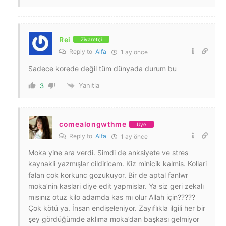
Rei
Ziyaretçi
Reply to
Alfa
1 ay önce
Sadece korede değil tüm dünyada durum bu
Yanıtla
3
comealongwthme
Üye
Reply to
Alfa
1 ay önce
Moka yine ara verdi. Simdi de anksiyete ve stres
kaynakli yazmışlar cildiricam. Kiz minicik kalmis. Kollari
falan cok korkunc gozukuyor. Bir de aptal fanlwr
moka’nin kaslari diye edit yapmislar. Ya siz geri zekalı
mısınız otuz kilo adamda kas mı olur Allah için?????
Çok kötü ya. İnsan endişeleniyor. Zayıflıkla ilgili her bir
şey gördüğümde aklıma moka’dan başkası gelmiyor