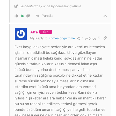
Last edited 1 ay önce by comealongwthme
Yanıtla
10
Alfa
Üye
Reply to
comealongwthme
1 ay önce
Evet kaygı anksiyete nedeniyle ara verdi muhtemelen
iştahını da etkiledi bu sağlıksız kiloyu güzelleyen
insanların olması heleki kendi soydaşlarının ne kadar
güzelsin tatlısın kolların kaslısın demesi falan aşırı
üzücü bunun yerine destek mesajları verilmesi
tarafindayım sağlığına psikolojine dikkat et ne kadar
sürerse sürsün yanındayız mesajlarının olmasını
isterdim evet üzücü ama bir yandan ara vermesi
sağlığı için en iyisi seven bekler keza Rami de kız
iyileşsin şirketler ara ara haber versin en mantıklı karar
bu şu an rehabilite edilmesi tedavi görmesi gerek
bende üzüldüm umarım sağlığı yerine gelir toparlar ve
eski neşesi yerine gelir insanlar cidden çok acımasız