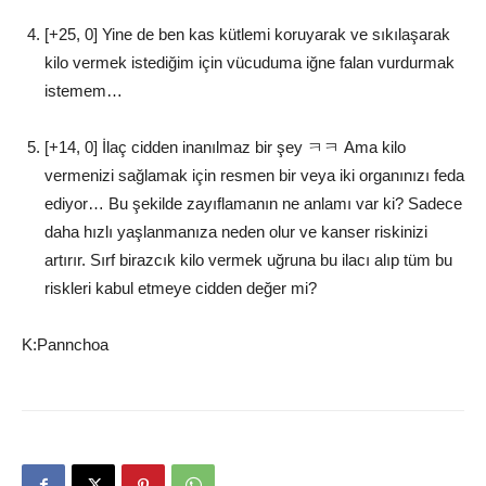
[+25, 0] Yine de ben kas kütlemi koruyarak ve sıkılaşarak
kilo vermek istediğim için vücuduma iğne falan vurdurmak
istemem…
[+14, 0] İlaç cidden inanılmaz bir şey ㅋㅋ Ama kilo
vermenizi sağlamak için resmen bir veya iki organınızı feda
ediyor… Bu şekilde zayıflamanın ne anlamı var ki? Sadece
daha hızlı yaşlanmanıza neden olur ve kanser riskinizi
artırır. Sırf birazcık kilo vermek uğruna bu ilacı alıp tüm bu
riskleri kabul etmeye cidden değer mi?
K:Pannchoa