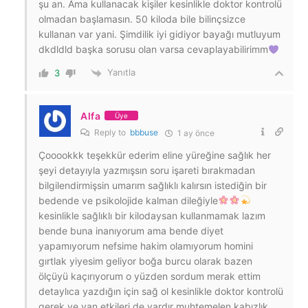
şu an. Ama kullanacak kişiler kesinlikle doktor kontrolü
olmadan başlamasın. 50 kiloda bile bilinçsizce
kullanan var yani. Şimdilik iyi gidiyor bayağı mutluyum
dkdldld başka sorusu olan varsa cevaplayabilirimm
Yanıtla
3
Alfa
Üye
Reply to
bbbuse
1 ay önce
Çooookkk teşekkür ederim eline yüreğine sağlık her
şeyi detayıyla yazmışsın soru işareti bırakmadan
bilgilendirmişsin umarım sağlıklı kalırsın istediğin bir
bedende ve psikolojide kalman dileğiyle
kesinlikle sağlıklı bir kilodaysan kullanmamak lazım
bende buna inanıyorum ama bende diyet
yapamıyorum nefsime hakim olamıyorum homini
gırtlak yiyesim geliyor boğa burcu olarak bazen
ölçüyü kaçırıyorum o yüzden sordum merak ettim
detaylıca yazdığın için sağ ol kesinlikle doktor kontrolü
gerek ve yan etkileri de vardır muhtemelen kabızlık