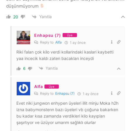
düşünmüyorum
Yanıtla
20
Enhapsu (7)
Üye
Reply to
Alfa
1 ay önce
Riki falan çok kilo verdi kollarindaki kaslari kaybetti
yaa incecik kaldı zaten bacakları inceydi
Yanıtla
6
Alfa
Üye
Reply to
Enhapsu (7)
1 ay önce
Evet niki jungwon enhypen üyeleri illit minju Moka h2h
izna babymonsterın bazı üyeleri vb çoğuna bakarken
bu kadar kısa zamanda verdikleri kilo kayıpları
şaşırtıyor ve üzüyor umarım sağlıklı olurlar