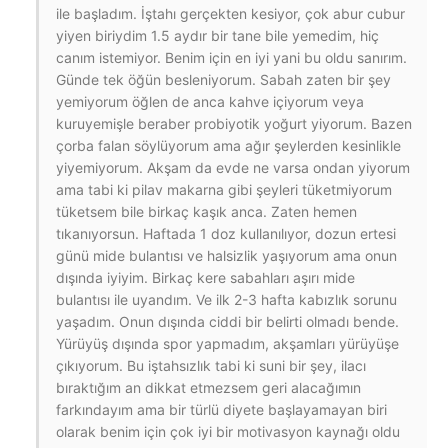
ile başladım. İştahı gerçekten kesiyor, çok abur cubur
yiyen biriydim 1.5 aydır bir tane bile yemedim, hiç
canım istemiyor. Benim için en iyi yani bu oldu sanırım.
Günde tek öğün besleniyorum. Sabah zaten bir şey
yemiyorum öğlen de anca kahve içiyorum veya
kuruyemişle beraber probiyotik yoğurt yiyorum. Bazen
çorba falan söylüyorum ama ağır şeylerden kesinlikle
yiyemiyorum. Akşam da evde ne varsa ondan yiyorum
ama tabi ki pilav makarna gibi şeyleri tüketmiyorum
tüketsem bile birkaç kaşık anca. Zaten hemen
tıkanıyorsun. Haftada 1 doz kullanılıyor, dozun ertesi
günü mide bulantısı ve halsizlik yaşıyorum ama onun
dışında iyiyim. Birkaç kere sabahları aşırı mide
bulantısı ile uyandım. Ve ilk 2-3 hafta kabızlık sorunu
yaşadım. Onun dışında ciddi bir belirti olmadı bende.
Yürüyüş dışında spor yapmadım, akşamları yürüyüşe
çıkıyorum. Bu iştahsızlık tabi ki suni bir şey, ilacı
bıraktığım an dikkat etmezsem geri alacağımın
farkındayım ama bir türlü diyete başlayamayan biri
olarak benim için çok iyi bir motivasyon kaynağı oldu