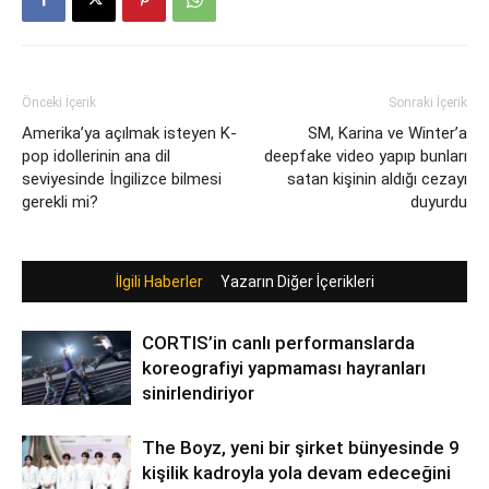
Önceki İçerik
Sonraki İçerik
Amerika’ya açılmak isteyen K-
SM, Karina ve Winter’a
pop idollerinin ana dil
deepfake video yapıp bunları
seviyesinde İngilizce bilmesi
satan kişinin aldığı cezayı
gerekli mi?
duyurdu
İlgili Haberler
Yazarın Diğer İçerikleri
CORTIS’in canlı performanslarda
koreografiyi yapmaması hayranları
sinirlendiriyor
The Boyz, yeni bir şirket bünyesinde 9
kişilik kadroyla yola devam edeceğini