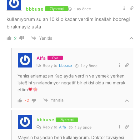
bbbuse
1 ay önce
Ziyaretçi
kullanıyorum su an 10 kilo kadar verdim insallah bobregi
birakmayiz usta
Yanıtla
2
Alfa
Üye
Reply to
bbbuse
1 ay önce
Yanlış anlamazsın Kaç ayda verdin ve yemek yerken
isteğini sınırlandırıyor negatif bir etkisi oldu mu merak
ettim
Yanıtla
-2
bbbuse
Ziyaretçi
Reply to
Alfa
1 ay önce
Mayısın başından beri kullanıyorum. Doktor tavsiyesi