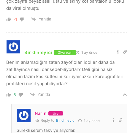
çok zayıftı beyaz aslılı üstü ve skiny kot pantalonlu looku
da viral olmuştu
Yanıtla
-1
Bir dinleyici
1 ay önce
Ziyaretçi
Benim anlamadığım zaten zayof olan idoller daha da
zatıflayınca nasıl dansedebiliyorlar? Deli gibi halsiz
olmaları lazım kas kütlesini koruyamazken kareografileri
pratikleri nasıl yapabiliyorlar?
Yanıtla
5
Narin
Üye
Reply to
Bir dinleyici
1 ay önce
Sürekli serum takviye alıyorlar.