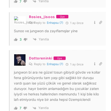
Yanıtla
7
Rosies_jisoos
Üye
Reply to
Enhapsu (7)
1 ay önce
Sunoo ve jungwon da zayıflamışlar yine
Yanıtla
3
Dottoreninki
Üye
Reply to
Enhapsu (7)
1 ay önce
jungwon bi ara ne güzel tosun gibiydi gövde ve kollar
fena görünüyordu tam yaşı gibi sağlıklı bir duruşu
vardı şuan ise yüzü çökük ve genel olarak sağlıksız
duruyor. hayır benim anlamadığım bu çocuklar zaten
iyiydi ve herkes hallerinden memnundu 1 kişi bile kilo
lafı etmiyordu niye bir anda hepsi 0zempiclendi
Yanıtla
7