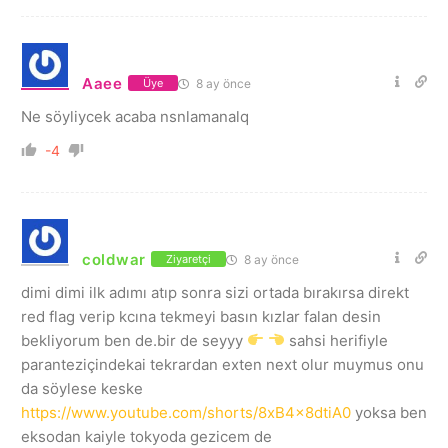
Aaee
8 ay önce
Üye
Ne söyliycek acaba nsnlamanalq
-4
coldwar
8 ay önce
Ziyaretçi
dimi dimi ilk adımı atıp sonra sizi ortada bırakırsa direkt
red flag verip kcına tekmeyi basın kızlar falan desin
bekliyorum ben de.bir de seyyy
sahsi herifiyle
paranteziçindekai tekrardan exten next olur muymus onu
da söylese keske
https://www.youtube.com/shorts/8xB4x8dtiA0
yoksa ben
eksodan kaiyle tokyoda gezicem de