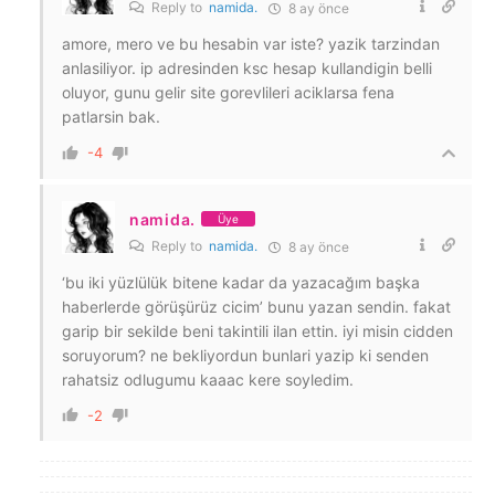
Reply to
namida.
8 ay önce
amore, mero ve bu hesabin var iste? yazik tarzindan
anlasiliyor. ip adresinden ksc hesap kullandigin belli
oluyor, gunu gelir site gorevlileri aciklarsa fena
patlarsin bak.
-4
namida.
Üye
Reply to
namida.
8 ay önce
‘bu iki yüzlülük bitene kadar da yazacağım başka
haberlerde görüşürüz cicim’ bunu yazan sendin. fakat
garip bir sekilde beni takintili ilan ettin. iyi misin cidden
soruyorum? ne bekliyordun bunlari yazip ki senden
rahatsiz odlugumu kaaac kere soyledim.
-2