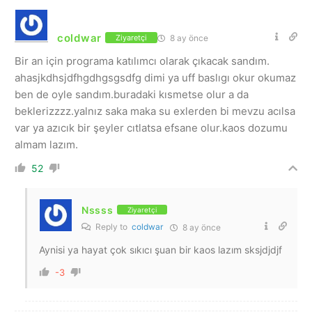
coldwar
8 ay önce
Ziyaretçi
Bir an için programa katılımcı olarak çıkacak sandım.
ahasjkdhsjdfhgdhgsgsdfg dimi ya uff baslıgı okur okumaz
ben de oyle sandım.buradaki kısmetse olur a da
beklerizzzz.yalnız saka maka su exlerden bi mevzu acılsa
var ya azıcık bir şeyler cıtlatsa efsane olur.kaos dozumu
almam lazım.
52
Nssss
Ziyaretçi
Reply to
coldwar
8 ay önce
Aynisi ya hayat çok sıkıcı şuan bir kaos lazım sksjdjdjf
-3