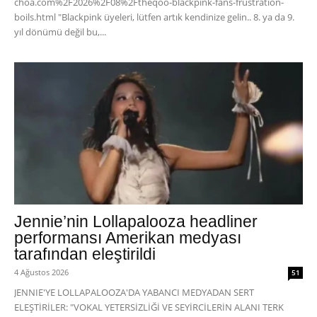
choa.com%2F2026%2F08%2Ftheqoo-blackpink-fans-frustration-
boils.html "Blackpink üyeleri, lütfen artık kendinize gelin.. 8. ya da 9.
yıl dönümü değil bu,...
Jennie’nin Lollapalooza headliner
performansı Amerikan medyası
tarafından eleştirildi
4 Ağustos 2026
51
JENNIE'YE LOLLAPALOOZA'DA YABANCI MEDYADAN SERT
ELEŞTİRİLER: "VOKAL YETERSİZLİĞİ VE SEYİRCİLERİN ALANI TERK