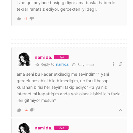
isine gelmeyince basip gidiyor ama baska haberde
tekrar rahatsiz ediyor. gercekten iyi degil.
-1
namida.
Üye
Reply to
namida.
8 ay önce
ama seni bu kadar etkiledigime sevindim^^ yani
gercek hesabini bile bilmedigim, uc farkli hesap
kullanan birisi her seyimi takip ediyor <3 yalniz
internetimi kapattigim anda yok olacak birisi icin fazla
ileri gitmiyor musun?
-4
namida.
Üye