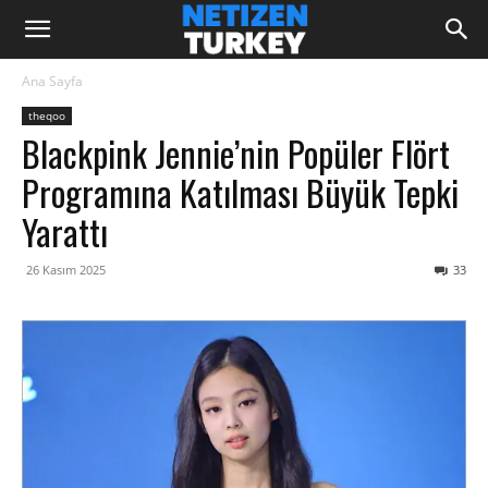
Ana Sayfa
theqoo
Blackpink Jennie’nin Popüler Flört
Programına Katılması Büyük Tepki
Yarattı
26 Kasım 2025
33