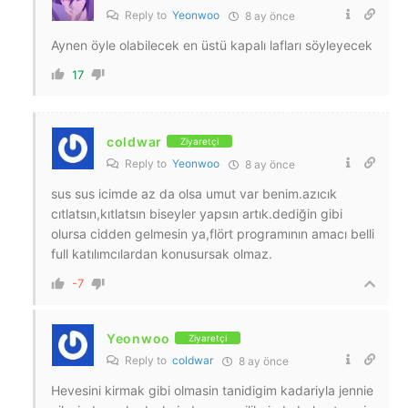
Reply to
Yeonwoo
8 ay önce
Aynen öyle olabilecek en üstü kapalı lafları söyleyecek
17
coldwar
Ziyaretçi
Reply to
Yeonwoo
8 ay önce
sus sus icimde az da olsa umut var benim.azıcık
cıtlatsın,kıtlatsın biseyler yapsın artık.dediğin gibi
olursa cidden gelmesin ya,flört programının amacı belli
full katılımcılardan konusursak olmaz.
-7
Yeonwoo
Ziyaretçi
Reply to
coldwar
8 ay önce
Hevesini kirmak gibi olmasin tanidigim kadariyla jennie