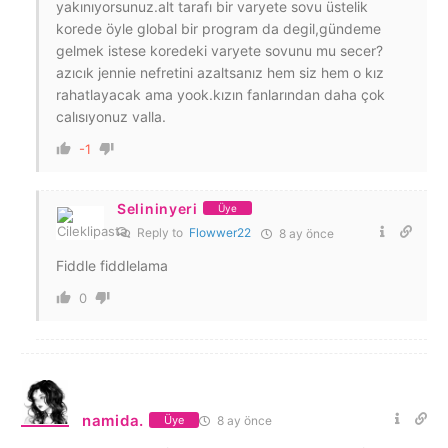
yakınıyorsunuz.alt tarafı bir varyete sovu üstelik
korede öyle global bir program da degil,gündeme
gelmek istese koredeki varyete sovunu mu secer?
azıcık jennie nefretini azaltsanız hem siz hem o kız
rahatlayacak ama yook.kızın fanlarından daha çok
calısıyonuz valla.
-1
Selininyeri
Üye
Reply to
Flowwer22
8 ay önce
Fiddle fiddlelama
0
namida.
8 ay önce
Üye