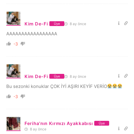
Kim De-Fi
8 ay önce
Üye
AAAAAAAAAAAAAAAAA
-3
Kim De-Fi
8 ay önce
Üye
Bu sezonki konuklar ÇOK İYİ AŞIRI KEYİF VERİO
-3
Feriha'nın Kırmızı Ayakkabısı
Üye
8 ay önce