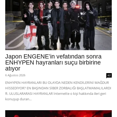
Japon ENGENE’in vefatından sonra
ENHYPEN hayranları suçu birbirine
atıyor
6 Ağustos 2026
62
ENHYPEN HAYRANLARI BU OLAYDA NEDEN KENDİLERİNİ MAĞDUR
HİSSEDİYOR? EN BAŞINDAN SİBER ZORBALIĞI BAŞLATMAMALILARDI
ft. ULUSLARARASI HAYRANLAR İnternette o kişi hakkında ileri geri
konuşup duran...