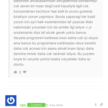
ailesinden arkadaslarindan swvgililerinde bahsetmeyi
cok seven bir insan degil ozel hayatiyla ilgili cok
konusmaktan kaciniyor hep belli bi ucunu gosterip
birakiyor yorum yapmiyor. Burda yapacagi her basit
yorum icin ayri halk kesimlerinden laf yiyecek iiliski
hakkindqki yorumlari icin de armiler ilgi istiyor v yi
unutamamis diye laf etcek gerek yoktu bence.
Varyete programini katilmasi onun adina cok iyi oluyor
ama bence bu programlara katilmadan obce kendini
daha cok acmasi icin seans almali insan bjrqz daha
derinine inmek daha cok tanimak istiyor. Bu yuzden
boyle bi varyete yerine baska varyeteler daha iyi
olurdu.
2
rpe
8 ay önce
Ziyaretçi