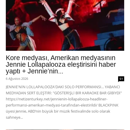
Kore medyası, Amerikan medyasının
Jennie Lollapalooza eleştirisini haber
yaptı + Jennie’nin...
6 Ağustos 2026
51
JENNIE'NİN LOLLAPALOOZA'DAKİ SOLO PERFORMANSI... YABANCI
MEDYADAN SERT ELEŞTİRİ: "GÖSTERİŞLİ BİR KARAOKE BAR GİBİYDİ"
https://netizenturkey.net/jennienin-lollapalooza-headliner-
performansi-amerikan-medyasi-tarafindan-elestirildi/ BLACKPINK
üyesi Jennie, ABD’nin büyük bir müzik festivalinde solo olarak
sahneye...