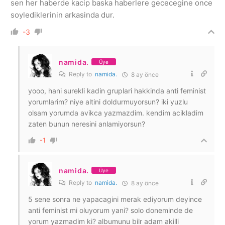
sen her haberde kacip baska haberlere gececegine once
soylediklerinin arkasinda dur.
-3
namida.
Üye
Reply to
namida.
8 ay önce
yooo, hani surekli kadin gruplari hakkinda anti feminist
yorumlarim? niye altini doldurmuyorsun? iki yuzlu
olsam yorumda avikca yazmazdim. kendim acikladim
zaten bunun neresini anlamiyorsun?
-1
namida.
Üye
Reply to
namida.
8 ay önce
5 sene sonra ne yapacagini merak ediyorum deyince
anti feminist mi oluyorum yani? solo doneminde de
yorum yazmadim ki? albumunu bilr adam akilli