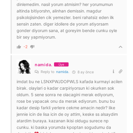
dinlemedim. nasil yorum atmisim? her yorumumun
altinda bitiyorshn, alinhan demissin. magdur
psikolojisinden cik yemezler. beni rahatsiz eden ilk
sensin zaten. diger idollere de yorum atiyorsam
gonder diyorum sana, at goreyim bende cunku oyle
bir sey yapmiyorum.
-2
namida.
Üye
Reply to
namida.
8 ay önce
imdat bu ne LSNXPWJDOPWLS kafada kurmayi acilen
birak. olaylari o kadar carpiriyorsun ki okurken sok
oldum. 5 sene sonra ne olacagini merak ediyorum,
rose be yapacak onu da merak ediyorum. bunu bu
kadar desip farkli yerlere cekme amacin nedir? like
jennie icin de lisa icin de oy attim, keske ss alsaydim
atardim buraya. kazanan ikisi oldugu surece np
cunku. ki baska yorumda kpoptan sogudumu da