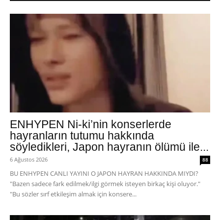
ENHYPEN Ni-ki’nin konserlerde
hayranların tutumu hakkında
söyledikleri, Japon hayranın ölümü ile...
6 Ağustos 2026
88
BU ENHYPEN CANLI YAYINI O JAPON HAYRAN HAKKINDA MIYDI?
"Bazen sadece fark edilmek/ilgi görmek isteyen birkaç kişi oluyor."
"Bu sözler sırf etkileşim almak için konsere...