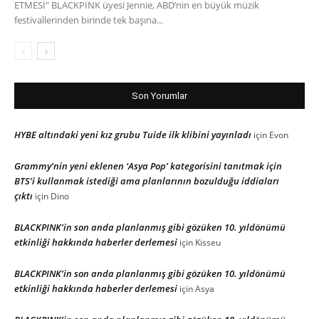
ETMESİ" BLACKPINK üyesi Jennie, ABD’nin en büyük müzik
festivallerinden birinde tek başına...
Son Yorumlar
HYBE altındaki yeni kız grubu Tuide ilk klibini yayınladı
için
Evon
Grammy’nin yeni eklenen ‘Asya Pop’ kategorisini tanıtmak için
BTS’i kullanmak istediği ama planlarının bozulduğu iddiaları
çıktı
için
Dino
BLACKPINK’in son anda planlanmış gibi gözüken 10. yıldönümü
etkinliği hakkında haberler derlemesi
için
Kisseu
BLACKPINK’in son anda planlanmış gibi gözüken 10. yıldönümü
etkinliği hakkında haberler derlemesi
için
Asya