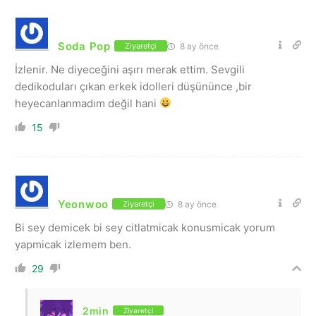
Soda Pop
8 ay önce
Ziyaretçi
İzlenir. Ne diyeceğini aşırı merak ettim. Sevgili
dedikoduları çıkan erkek idolleri düşününce ,bir
heyecanlanmadım değil hani
15
Yeonwoo
8 ay önce
Ziyaretçi
Bi sey demicek bi sey citlatmicak konusmicak yorum
yapmicak izlemem ben.
29
2min
Ziyaretçi