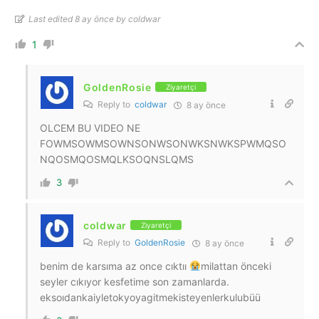
Last edited 8 ay önce by coldwar
1
GoldenRosie
Ziyaretçi
Reply to
coldwar
8 ay önce
OLCEM BU VIDEO NE
FOWMSOWMSOWNSONWSONWKSNWKSPWMQSO
NQOSMQOSMQLKSOQNSLQMS
3
coldwar
Ziyaretçi
Reply to
GoldenRosie
8 ay önce
benim de karsıma az once cıktıı
milattan önceki
seyler cıkıyor kesfetime son zamanlarda.
eksoıdankaiyletokyoyagitmekisteyenlerkulubüü