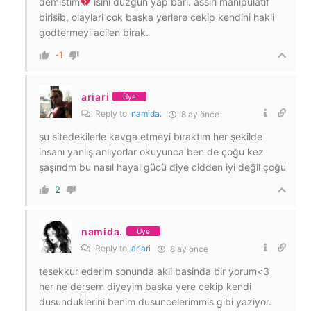
demistim
isini duzgun yap bari. assiri manipulatif
birisib, olaylari cok baska yerlere cekip kendini hakli
godtermeyi acilen birak.
-1
ariari
Üye
Reply to
namida.
8 ay önce
şu sitedekilerle kavga etmeyi bıraktım her şekilde
insanı yanlış anlıyorlar okuyunca ben de çoğu kez
şaşırıdm bu nasıl hayal gücü diye cidden iyi değil çoğu
2
namida.
Üye
Reply to
ariari
8 ay önce
tesekkur ederim sonunda akli basinda bir yorum<3
her ne dersem diyeyim baska yere cekip kendi
dusunduklerini benim dusuncelerimmis gibi yaziyor.