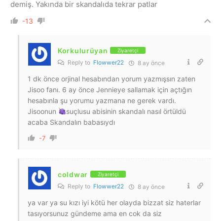
demiş. Yakında bir skandalıda tekrar patlar
-13
Korkulurüyan
Ziyaretçi
Reply to
Flowwer22
8 ay önce
1 dk önce orjinal hesabından yorum yazmışsın zaten
Jisoo fanı. 6 ay önce Jennieye sallamak için açtığın
hesabınla şu yorumu yazmana ne gerek vardı.
Jisoonun
suçlusu abisinin skandalı nasıl örtüldü
acaba Skandalın babasıydı
-7
coldwar
Ziyaretçi
Reply to
Flowwer22
8 ay önce
ya var ya su kızı iyi kötü her olayda bizzat siz haterlar
tasıyorsunuz gündeme ama en cok da siz