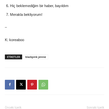
Hiç beklemediğim bir haber, bayıldım
Merakla bekliyorum!
–
K: koreaboo
ETIKETLER
blackpink jennie
Önceki İçerik
Sonraki İçerik