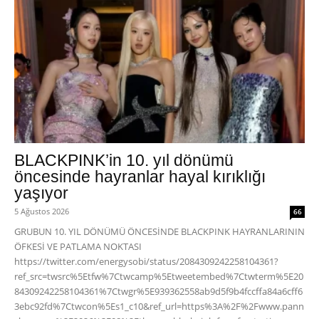
BLACKPINK’in 10. yıl dönümü
öncesinde hayranlar hayal kırıklığı
yaşıyor
5 Ağustos 2026
66
GRUBUN 10. YIL DÖNÜMÜ ÖNCESİNDE BLACKPINK HAYRANLARININ
ÖFKESİ VE PATLAMA NOKTASI
https://twitter.com/energysobi/status/2084309242258104361?
ref_src=twsrc%5Etfw%7Ctwcamp%5Etweetembed%7Ctwterm%5E20
84309242258104361%7Ctwgr%5E939362558ab9d5f9b4fccffa84a6cff6
3ebc92fd%7Ctwcon%5Es1_c10&ref_url=https%3A%2F%2Fwww.pann