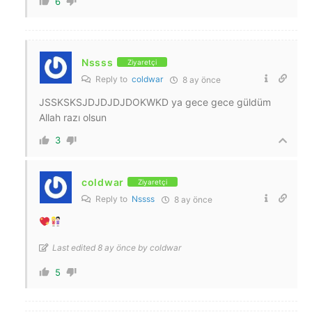
6
Nssss
Ziyaretçi
Reply to
coldwar
8 ay önce
JSSKSKSJDJDJDJDOKWKD ya gece gece güldüm
Allah razı olsun
3
coldwar
Ziyaretçi
Reply to
Nssss
8 ay önce
Last edited 8 ay önce by coldwar
5