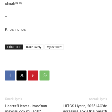
olmalıㅋㅋ
–
K: pannchoa
ETIKETLER
Blake Lively
taylor swift
Önceki İçerik
Sonraki İçerik
Hearts2Hearts Jiwoo’nun
HITGS Hyerin, 2025 IAC’de
mayosu çok mu açık?
görseliyle şok etkisi yarattı