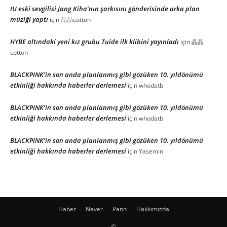
IU eski sevgilisi Jang Kiha’nın şarkısını gönderisinde arka plan
müziği yaptı
için
晶晶cotton
HYBE altındaki yeni kız grubu Tuide ilk klibini yayınladı
için
晶晶
cotton
BLACKPINK’in son anda planlanmış gibi gözüken 10. yıldönümü
etkinliği hakkında haberler derlemesi
için
whodatb
BLACKPINK’in son anda planlanmış gibi gözüken 10. yıldönümü
etkinliği hakkında haberler derlemesi
için
whodatb
BLACKPINK’in son anda planlanmış gibi gözüken 10. yıldönümü
etkinliği hakkında haberler derlemesi
için
Yasemin.
Haber
Naver
Pann
Hakkımızda
©