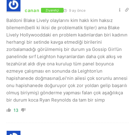
canan
9 ay önce
Ziyaretçi
Baldoni Blake Lively olaylarını kim haklı kim haksız
bilemem(belli ki ikisi de problematik tipler) ama Blake
Lively Hollywooddaki en problem kadınlardan biri kadının
herhangi bir setinde kavga etmediği birilerini
zorbalamadığı görülmemiş bir durum ya Gossip Girl’ün
panelinde sırf Leighton hayranlardan daha çok alkış ve
tezahürat aldı diye ona kurulup tüm panel boyunca
ezmeye çalışması en sonunda da Leighton’un
hapishanede doğmasına(Lei’nin ailesi çok sorunlu annesi
onu hapishanede doğuruyor çok zor yoldan gelip başarılı
olmuş biriymiş) gönderme yapması falan çok aşağılıkça
bir durum koca Ryan Reynolds da tam bir simp
13