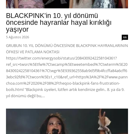
BLACKPINK’in 10. yıl dönümü
öncesinde hayranlar hayal kırıklığı
yaşıyor
5 Ağustos 2026
66
GRUBUN 10. YIL DÖNÜMÜ ÖNCESİNDE BLACKPINK HAYRANLARININ
ÖFKESİ VE PATLAMA NOKTASI
https://twitter.com/energysobi/status/2084309242258104361?
ref_src=twsrc%5Etfw%7Ctwcamp%5Etweetembed%7Ctwterm%5E20
84309242258104361%7Ctwgr%5E939362558ab9d5f9b4fccffa84a6cff6
3ebc92fd%7Ctwcon%5Es1_c10&ref_url=https%3A%2F%2Fwww.pann
choa.com%2F2026%2F08%2Ftheqoo-blackpink-fans-frustration-
boils.html "Blackpink üyeleri, lütfen artık kendinize gelin.. 8. ya da 9.
yıl dönümü değil bu,...