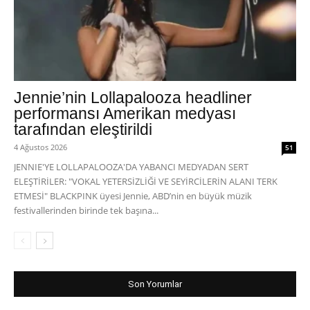
Jennie’nin Lollapalooza headliner
performansı Amerikan medyası
tarafından eleştirildi
4 Ağustos 2026
51
JENNIE'YE LOLLAPALOOZA'DA YABANCI MEDYADAN SERT
ELEŞTİRİLER: "VOKAL YETERSİZLİĞİ VE SEYİRCİLERİN ALANI TERK
ETMESİ" BLACKPINK üyesi Jennie, ABD’nin en büyük müzik
festivallerinden birinde tek başına...
Son Yorumlar