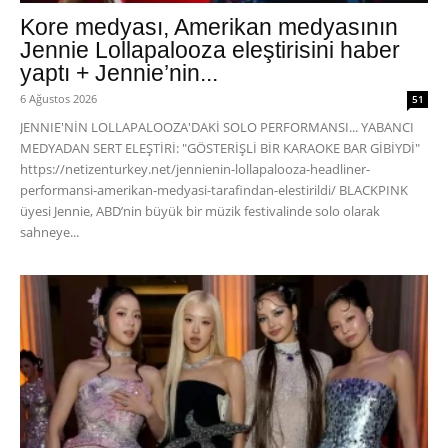
Kore medyası, Amerikan medyasının
Jennie Lollapalooza eleştirisini haber
yaptı + Jennie’nin...
6 Ağustos 2026
51
JENNIE'NİN LOLLAPALOOZA'DAKİ SOLO PERFORMANSI... YABANCI
MEDYADAN SERT ELEŞTİRİ: "GÖSTERİŞLİ BİR KARAOKE BAR GİBİYDİ"
https://netizenturkey.net/jennienin-lollapalooza-headliner-
performansi-amerikan-medyasi-tarafindan-elestirildi/ BLACKPINK
üyesi Jennie, ABD’nin büyük bir müzik festivalinde solo olarak
sahneye...