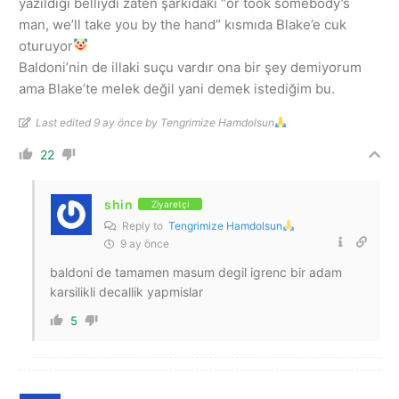
yazıldığı belliydi zaten şarkıdaki “or took somebody’s
man, we’ll take you by the hand” kısmıda Blake’e cuk
oturuyor
Baldoni’nin de illaki suçu vardır ona bir şey demiyorum
ama Blake’te melek değil yani demek istediğim bu.
Last edited 9 ay önce by Tengrimize Hamdolsun
22
shin
Ziyaretçi
Reply to
Tengrimize Hamdolsun
9 ay önce
baldoni de tamamen masum degil igrenc bir adam
karsilikli decallik yapmislar
5