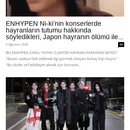
ENHYPEN Ni-ki’nin konserlerde
hayranların tutumu hakkında
söyledikleri, Japon hayranın ölümü ile...
6 Ağustos 2026
90
BU ENHYPEN CANLI YAYINI O JAPON HAYRAN HAKKINDA MIYDI?
"Bazen sadece fark edilmek/ilgi görmek isteyen birkaç kişi oluyor."
"Bu sözler sırf etkileşim almak için konsere...