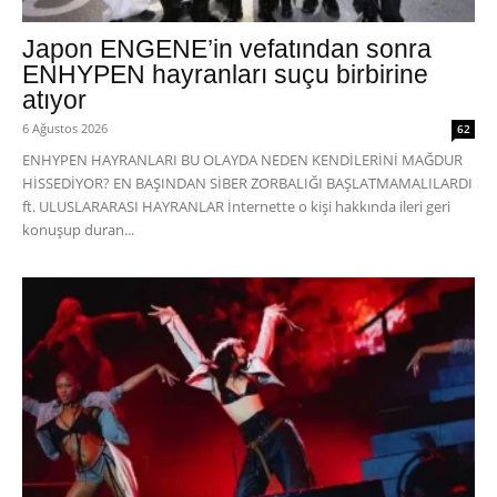
Japon ENGENE’in vefatından sonra
ENHYPEN hayranları suçu birbirine
atıyor
6 Ağustos 2026
62
ENHYPEN HAYRANLARI BU OLAYDA NEDEN KENDİLERİNİ MAĞDUR
HİSSEDİYOR? EN BAŞINDAN SİBER ZORBALIĞI BAŞLATMAMALILARDI
ft. ULUSLARARASI HAYRANLAR İnternette o kişi hakkında ileri geri
konuşup duran...