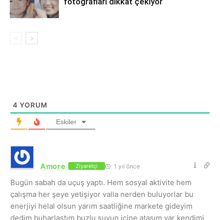
fotoğrafları dikkat çekiyor
4
YORUM
Eskiler
Amore
1 yıl önce
Ziyaretçi
Bugün sabah da uçuş yaptı. Hem sosyal aktivite hem
çalışma her şeye yetişiyor valla nerden buluyorlar bu
enerjiyi helal olsun yarım saatliğine markete gideyim
dedim buharlaştım buzlu suyun içine atasım var kendimi