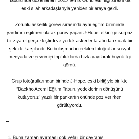
Taburu’nda düzenlenen ‘2025 Terhis Günü’ etkinliği sırasında
eski silah arkadaşlarıyla yeniden bir araya geldi.
Zorunlu askerlik görevi sırasında aynı eğitim biriminde
yardımcı eğitmen olarak görev yapan J-Hope, etkinliğe sürpriz
bir ziyaret gerçekleştirdi ve yedek askerler tarafından sıcak bir
şekilde karşılandı. Bu buluşmadan çekilen fotoğraflar sosyal
medyada ve çevrimiçi topluluklarda hızla yayılarak büyük ilgi
gördü.
Grup fotoğraflarından birinde J-Hope, eski birliğiyle birlikte
“Baekho Acemi Eğitim Taburu yedeklerinin dönüşünü
kutluyoruz” yazılı bir pankartın önünde poz verirken
görülüyordu.
–
Buna zaman ayırması çok vefalı bir davranış