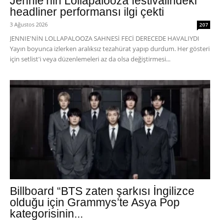
Jennie’nin Lollapalooza festivalindeki
headliner performansı ilgi çekti
3 Ağustos 2026
207
JENNIE'NİN LOLLAPALOOZA SAHNESİ FECİ DERECEDE HAVALIYDI
Yayın boyunca izlerken aralıksız tezahürat yapıp durdum. Her gösteri
için setlist'i veya düzenlemeleri az da olsa değiştirmesi...
Billboard “BTS zaten şarkısı İngilizce
olduğu için Grammys’te Asya Pop
kategorisinin...