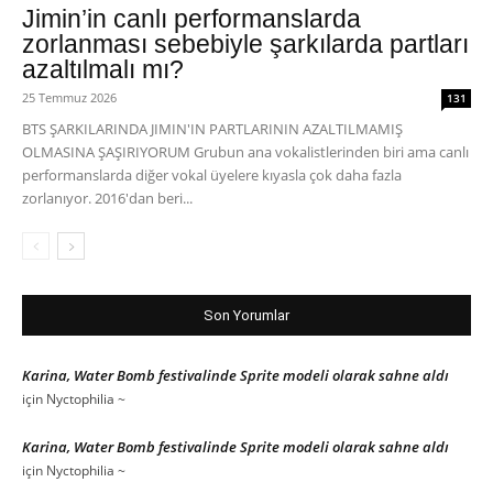
Jimin’in canlı performanslarda
zorlanması sebebiyle şarkılarda partları
azaltılmalı mı?
25 Temmuz 2026
131
BTS ŞARKILARINDA JIMIN'IN PARTLARININ AZALTILMAMIŞ
OLMASINA ŞAŞIRIYORUM Grubun ana vokalistlerinden biri ama canlı
performanslarda diğer vokal üyelere kıyasla çok daha fazla
zorlanıyor. 2016'dan beri...
Son Yorumlar
Karina, Water Bomb festivalinde Sprite modeli olarak sahne aldı
için
Nyctophilia ~
Karina, Water Bomb festivalinde Sprite modeli olarak sahne aldı
için
Nyctophilia ~