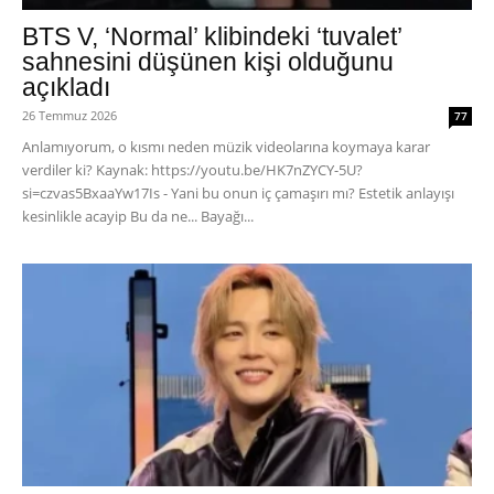
BTS V, ‘Normal’ klibindeki ‘tuvalet’
sahnesini düşünen kişi olduğunu
açıkladı
26 Temmuz 2026
77
Anlamıyorum, o kısmı neden müzik videolarına koymaya karar
verdiler ki? Kaynak: https://youtu.be/HK7nZYCY-5U?
si=czvas5BxaaYw17Is - Yani bu onun iç çamaşırı mı? Estetik anlayışı
kesinlikle acayip Bu da ne... Bayağı...