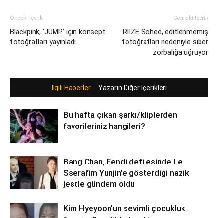
Önceki İçerik
Sonraki İçerik
Blackpink, ‘JUMP’ için konsept
RIIZE Sohee, editlenmemiş
fotoğrafları yayınladı
fotoğrafları nedeniyle siber
zorbalığa uğruyor
İlgili Haberler
Yazarın Diğer İçerikleri
Bu hafta çıkan şarkı/kliplerden
favorileriniz hangileri?
Bang Chan, Fendi defilesinde Le
Sserafim Yunjin’e gösterdiği nazik
jestle gündem oldu
Kim Hyeyoon’un sevimli çocukluk