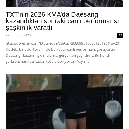
TXT’nin 2026 KMA’da Daesang
kazandıktan sonraki canlı performansı
şaşkınlık yarattı
27 Temmuz 2026
83
https://twitter.com/ktyunique/status/2080995150361251961?s=20
İlk defa bir ödül töreninde bu kadar canlı performans görüyorum. -
Daesang'ı kazanmış olmalarına gerçekten şaşırdım... Bu kendi
şarkıları, nasıl bu kadar kötü olabiliyorlar? Yayın...