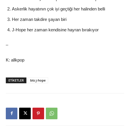
Askerlik hayatının çok iyi geçtiği her halinden belli
Her zaman takdire şayan biri
J-Hope her zaman kendisine hayran bırakıyor
–
K: allkpop
ETIKETLER
bts j-hope