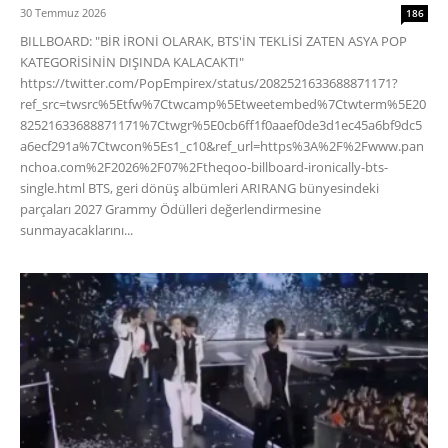
30 Temmuz 2026
186
BILLBOARD: "BİR İRONİ OLARAK, BTS'İN TEKLİSİ ZATEN ASYA POP
KATEGORİSİNİN DIŞINDA KALACAKTI"
https://twitter.com/PopEmpirex/status/2082521633688871171?
ref_src=twsrc%5Etfw%7Ctwcamp%5Etweetembed%7Ctwterm%5E20
82521633688871171%7Ctwgr%5E0cb6ff1f0aaef0de3d1ec45a6bf9dc5
a6ecf291a%7Ctwcon%5Es1_c10&ref_url=https%3A%2F%2Fwww.pan
nchoa.com%2F2026%2F07%2Ftheqoo-billboard-ironically-bts-
single.html BTS, geri dönüş albümleri ARIRANG bünyesindeki
parçaları 2027 Grammy Ödülleri değerlendirmesine
sunmayacaklarını...