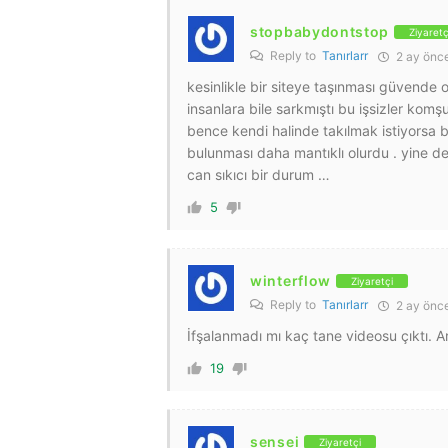
stopbabydontstop
Ziyaretç
Reply to
Tanırlarr
2 ay önc
kesinlikle bir siteye taşınması güvende 
insanlara bile sarkmıştı bu işsizler komş
bence kendi halinde takılmak istiyorsa bil
bulunması daha mantıklı olurdu . yine d
can sıkıcı bir durum …
5
winterflow
Ziyaretçi
Reply to
Tanırlarr
2 ay önc
İfşalanmadı mı kaç tane videosu çıktı. A
19
sensei
Ziyaretçi