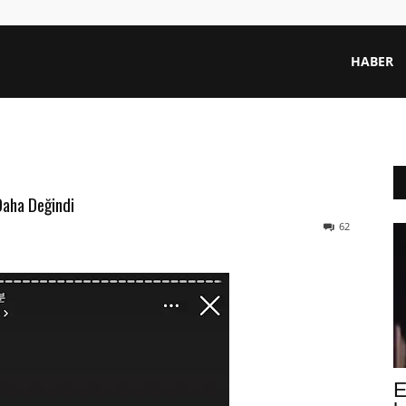
HABER
Daha Değindi
62
E