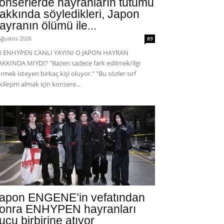
onserlerde hayranların tutumu
akkında söyledikleri, Japon
ayranın ölümü ile...
Ağustos 2026
89
U ENHYPEN CANLI YAYINI O JAPON HAYRAN
KKINDA MIYDI? "Bazen sadece fark edilmek/ilgi
rmek isteyen birkaç kişi oluyor." "Bu sözler sırf
kileşim almak için konsere...
apon ENGENE’in vefatından
onra ENHYPEN hayranları
uçu birbirine atıyor