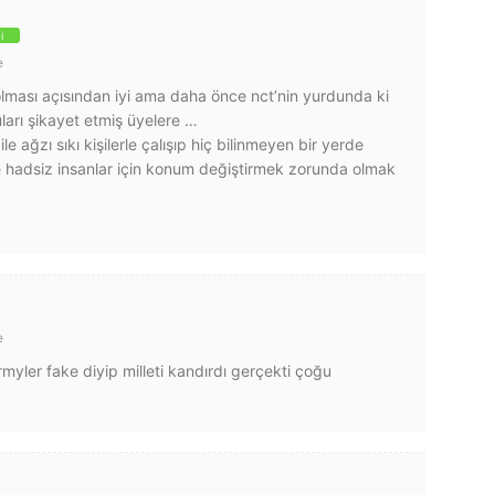
i
e
olması açısından iyi ama daha önce nct’nin yurdunda ki
uları şikayet etmiş üyelere …
e ağzı sıkı kişilerle çalışıp hiç bilinmeyen bir yerde
e hadsiz insanlar için konum değiştirmek zorunda olmak
e
rmyler fake diyip milleti kandırdı gerçekti çoğu