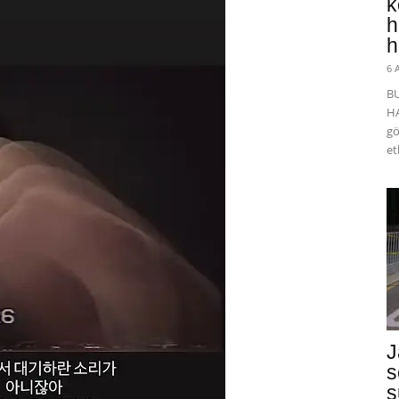
k
h
h
6 
B
HA
gö
et
J
s
s