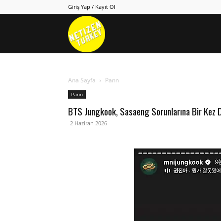
Giriş Yap / Kayıt Ol
Netizen
Turkey
Ana Sayfa
Pann
Pann
BTS Jungkook, Sasaeng Sorunlarına Bir Kez 
2 Haziran 2026