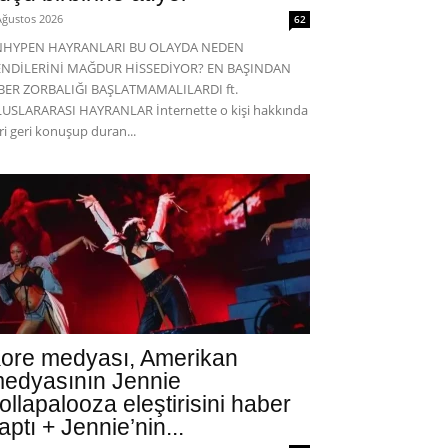
Ağustos 2026
62
NHYPEN HAYRANLARI BU OLAYDA NEDEN
ENDİLERİNİ MAĞDUR HİSSEDİYOR? EN BAŞINDAN
BER ZORBALIĞI BAŞLATMAMALILARDI ft.
USLARARASI HAYRANLAR İnternette o kişi hakkında
eri geri konuşup duran...
ore medyası, Amerikan
edyasının Jennie
ollapalooza eleştirisini haber
aptı + Jennie’nin...