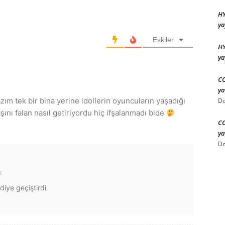
HY
ya
Eskiler
HY
ya
CO
ya
ım tek bir bina yerine idollerin oyuncuların yaşadığı
Do
şını falan nasıl getiriyordu hiç ifşalanmadı bide
CO
ya
Do
e
diye geçiştirdi