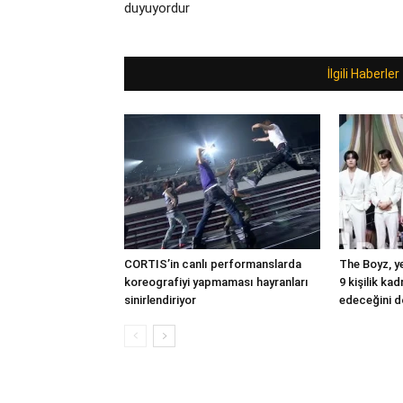
duyuyordur
İlgili Haberler
CORTIS’in canlı performanslarda
The Boyz, ye
koreografiyi yapmaması hayranları
9 kişilik ka
sinirlendiriyor
edeceğini d