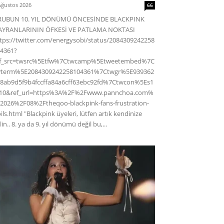
Ağustos 2026
66
RUBUN 10. YIL DÖNÜMÜ ÖNCESİNDE BLACKPINK
AYRANLARININ ÖFKESİ VE PATLAMA NOKTASI
tps://twitter.com/energysobi/status/2084309242258
4361?
ef_src=twsrc%5Etfw%7Ctwcamp%5Etweetembed%7C
wterm%5E2084309242258104361%7Ctwgr%5E939362
8ab9d5f9b4fccffa84a6cff63ebc92fd%7Ctwcon%5Es1
c10&ref_url=https%3A%2F%2Fwww.pannchoa.com%
2026%2F08%2Ftheqoo-blackpink-fans-frustration-
ils.html "Blackpink üyeleri, lütfen artık kendinize
lin.. 8. ya da 9. yıl dönümü değil bu,...