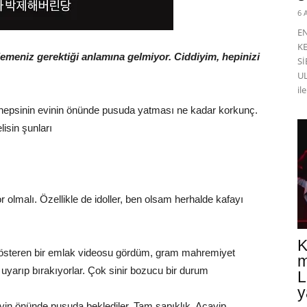
6 
E
K
lemeniz gerektiği anlamına gelmiyor. Ciddiyim, hepinizi
Sİ
UL
il
hepsinin evinin önünde pusuda yatması ne kadar korkunç.
isin şunları
 olmalı. Özellikle de idoller, ben olsam herhalde kafayı
K
gösteren bir emlak videosu gördüm, gram mahremiyet
m
uyarıp bırakıyorlar. Çok sinir bozucu bir durum
L
y
 evin önünde pusuda beklediler. Tam sapıklık. Acayip