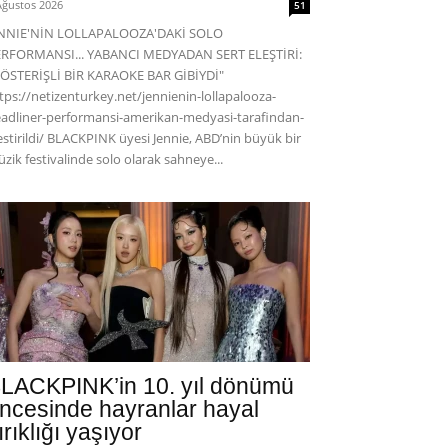
Ağustos 2026
51
ENNIE'NİN LOLLAPALOOZA'DAKİ SOLO
RFORMANSI... YABANCI MEDYADAN SERT ELEŞTİRİ:
ÖSTERİŞLİ BİR KARAOKE BAR GİBİYDİ"
tps://netizenturkey.net/jennienin-lollapalooza-
adliner-performansi-amerikan-medyasi-tarafindan-
estirildi/ BLACKPINK üyesi Jennie, ABD’nin büyük bir
zik festivalinde solo olarak sahneye...
LACKPINK’in 10. yıl dönümü
ncesinde hayranlar hayal
ırıklığı yaşıyor