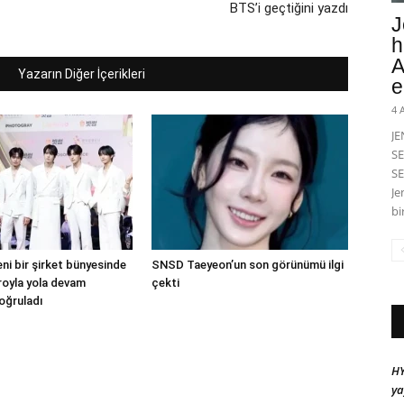
BTS’i geçtiğini yazdı
J
h
A
Yazarın Diğer İçerikleri
e
4 
J
SE
SE
Je
bi
ni bir şirket bünyesinde
SNSD Taeyeon’un son görünümü ilgi
droyla yola devam
çekti
oğruladı
HY
ya