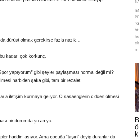
6 
J
PE
"G
ht
he
k da dürüst olmak gerekirse fazla nazik…
el
mü
bu kadarı çok korkunç.
Spor yapıyorum” gibi şeyler paylaşması normal değil mi?
ilmesi harbiden şaka gibi, tam bir rezalet.
arla iletişim kurmaya geliyor. O sasaenglerin cidden ölmesi
B
nası bir durumda şu an ya.
ö
k
 tipler haddini aşıyor. Ama çocuğa “taşın” deyip duranlar da