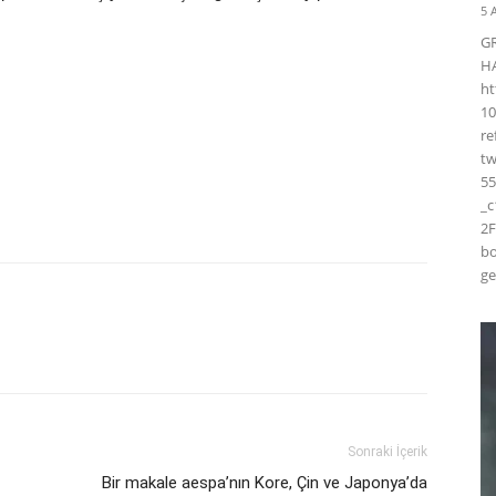
5 
G
H
ht
10
r
t
55
_
2F
bo
ge
Sonraki İçerik
Bir makale aespa’nın Kore, Çin ve Japonya’da