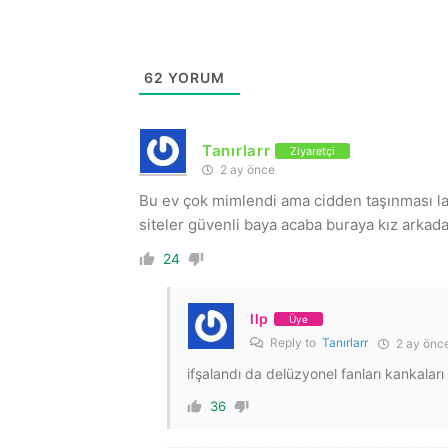
62
YORUM
Tanırlarr
Ziyaretçi
2 ay önce
Bu ev çok mimlendi ama cidden taşınması laz
siteler güvenli baya acaba buraya kız arkada
24
llp
Üye
Reply to
Tanırlarr
2 ay önc
ifşalandı da delüzyonel fanları kankaları 
36