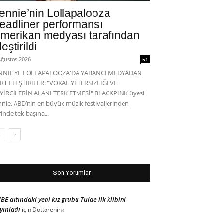
ennie’nin Lollapalooza
eadliner performansı
merikan medyası tarafından
leştirildi
Ağustos 2026
51
ENNIE'YE LOLLAPALOOZA'DA YABANCI MEDYADAN
RT ELEŞTİRİLER: "VOKAL YETERSİZLİĞİ VE
YİRCİLERİN ALANI TERK ETMESİ" BLACKPINK üyesi
nnie, ABD’nin en büyük müzik festivallerinden
rinde tek başına...
Son Yorumlar
BE altındaki yeni kız grubu Tuide ilk klibini
yınladı
için
Dottoreninki