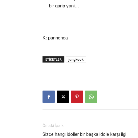
bir garip yani…
–
K: pannchoa
ETIKETLER
jungkook
Önceki İçerik
Sizce hangi idoller bir başka idole karşı ilgi