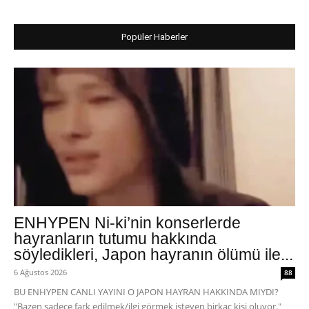
Popüler Haberler
ENHYPEN Ni-ki’nin konserlerde
hayranların tutumu hakkında
söyledikleri, Japon hayranın ölümü ile...
6 Ağustos 2026
88
BU ENHYPEN CANLI YAYINI O JAPON HAYRAN HAKKINDA MIYDI?
"Bazen sadece fark edilmek/ilgi görmek isteyen birkaç kişi oluyor."