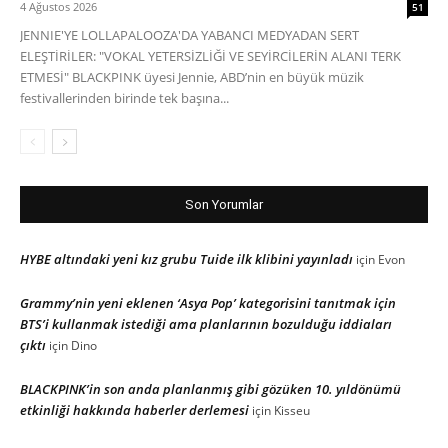
4 Ağustos 2026
51
JENNIE'YE LOLLAPALOOZA'DA YABANCI MEDYADAN SERT
ELEŞTİRİLER: "VOKAL YETERSİZLİĞİ VE SEYİRCİLERİN ALANI TERK
ETMESİ" BLACKPINK üyesi Jennie, ABD’nin en büyük müzik
festivallerinden birinde tek başına...
Son Yorumlar
HYBE altındaki yeni kız grubu Tuide ilk klibini yayınladı
için
Evon
Grammy’nin yeni eklenen ‘Asya Pop’ kategorisini tanıtmak için
BTS’i kullanmak istediği ama planlarının bozulduğu iddiaları
çıktı
için
Dino
BLACKPINK’in son anda planlanmış gibi gözüken 10. yıldönümü
etkinliği hakkında haberler derlemesi
için
Kisseu