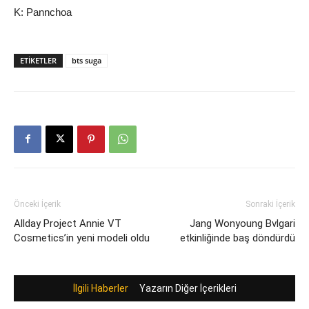
K: Pannchoa
ETIKETLER
bts suga
Önceki İçerik
Sonraki İçerik
Allday Project Annie VT
Jang Wonyoung Bvlgari
Cosmetics’in yeni modeli oldu
etkinliğinde baş döndürdü
İlgili Haberler
Yazarın Diğer İçerikleri