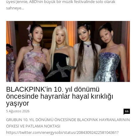
üyesi Jennie, ABD’nin büyük bir müzik festivalinde solo olarak
sahneye...
BLACKPINK’in 10. yıl dönümü
öncesinde hayranlar hayal kırıklığı
yaşıyor
5 Ağustos 2026
66
GRUBUN 10. YIL DÖNÜMÜ ÖNCESİNDE BLACKPINK HAYRANLARININ
ÖFKESİ VE PATLAMA NOKTASI
https://twitter.com/energysobi/status/2084309242258104361?