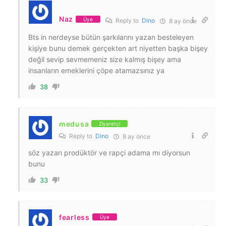
Naz
Üye
Reply to
Dino
8 ay önce
Bts in nerdeyse bütün şarkılarını yazan besteleyen
kişiye bunu demek gerçekten art niyetten başka bişey
değil sevip sevmemeniz size kalmış bişey ama
insanların emeklerini çöpe atamazsınız ya
38
medusa
Ziyaretçi
Reply to
Dino
8 ay önce
söz yazarı prodüktör ve rapçi adama mı diyorsun
bunu
33
fearless
Üye