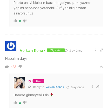
Rapte en iyi idollerin başında geliyor, şarkı yazımı,
yapımı hepsinde yetenekli. Sırf yanıklığınızdan
zırlıyorsunuz
8
Volkan Konak
8 ay önce
Ziyaretçi
Napalım dayı
-23
✿
Üye
Reply to
Volkan Konak
8 ay önce
Habere girmeyebilirsin
8