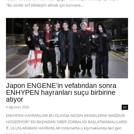
"Bu sözler sırf etkileşim almak için konsere...
Japon ENGENE’in vefatından sonra
ENHYPEN hayranları suçu birbirine
atıyor
6 Ağustos 2026
62
ENHYPEN HAYRANLARI BU OLAYDA NEDEN KENDİLERİNİ MAĞDUR
HİSSEDİYOR? EN BAŞINDAN SİBER ZORBALIĞI BAŞLATMAMALILARDI
ft. ULUSLARARASI HAYRANLAR İnternette o kişi hakkında ileri geri