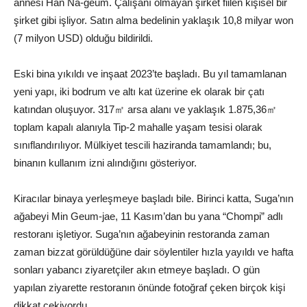
annesi Han Na-geum. Çalışanı olmayan şirket fiilen kişisel bir
şirket gibi işliyor. Satın alma bedelinin yaklaşık 10,8 milyar won
(7 milyon USD) olduğu bildirildi.
Eski bina yıkıldı ve inşaat 2023’te başladı. Bu yıl tamamlanan
yeni yapı, iki bodrum ve altı kat üzerine ek olarak bir çatı
katından oluşuyor. 317㎡ arsa alanı ve yaklaşık 1.875,36㎡
toplam kapalı alanıyla Tip-2 mahalle yaşam tesisi olarak
sınıflandırılıyor. Mülkiyet tescili haziranda tamamlandı; bu,
binanın kullanım izni alındığını gösteriyor.
Kiracılar binaya yerleşmeye başladı bile. Birinci katta, Suga’nın
ağabeyi Min Geum-jae, 11 Kasım’dan bu yana “Chompi” adlı
restoranı işletiyor. Suga’nın ağabeyinin restoranda zaman
zaman bizzat görüldüğüne dair söylentiler hızla yayıldı ve hafta
sonları yabancı ziyaretçiler akın etmeye başladı. O gün
yapılan ziyarette restoranın önünde fotoğraf çeken birçok kişi
dikkat çekiyordu.