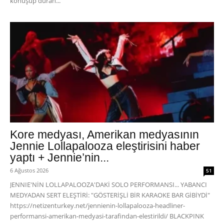
konuşup duran...
Kore medyası, Amerikan medyasının
Jennie Lollapalooza eleştirisini haber
yaptı + Jennie’nin...
6 Ağustos 2026
51
JENNIE'NİN LOLLAPALOOZA'DAKİ SOLO PERFORMANSI... YABANCI
MEDYADAN SERT ELEŞTİRİ: "GÖSTERİŞLİ BİR KARAOKE BAR GİBİYDİ"
https://netizenturkey.net/jennienin-lollapalooza-headliner-
performansi-amerikan-medyasi-tarafindan-elestirildi/ BLACKPINK