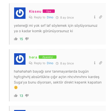
Kisseu
Üye
Reply to
Dino
8 ay önce
yeteneği mi yok sırf laf söylemek için söylüyorsunuz
ya o kadar komik görünüyorsunuz ki
15
hera
Ziyaretçi
Reply to
Dino
8 ay önce
hahahahah bayağı sınır tanımayanlarda bugün
hgfcghvhj absürtlükte çığır açtın nhcvhnvhnv kardeş
Suga’ya bunu diyorsan, sektör direkt kepenk kapatsın
13