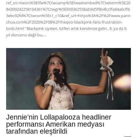
ref_src=twsrc%5Etfw%7Ctwcamp%5Etweetembed%7Ctwterm%5E20
84309242258104361%7Ctwgr%5E939362558ab9d5f9b4fccffa84a6cff6
3ebc92fd%7Ctwcon%5Es1_c10&ref_url=https%3A%2F%2Fwww.pann
choa.com%2F2026%2F08%2Ftheqoo-blackpink-fans-frustration-
boils.html "Blackpink üyeleri, lütfen artık kendinize gelin.. 8. ya da 9.
yıl dönümü değil bu,...
Jennie’nin Lollapalooza headliner
performansı Amerikan medyası
tarafından eleştirildi