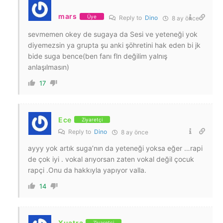
mars
Üye
Reply to
Dino
8 ay önce
sevmemen okey de sugaya da Sesi ve yeteneği yok
diyemezsin ya grupta şu anki şöhretini hak eden bi jk
bide suga bence(ben fanı fln değilim yalnış
anlaşılmasın)
17
Ece
Ziyaretçi
Reply to
Dino
8 ay önce
ayyy yok artık suga’nın da yeteneği yoksa eğer …rapi
de çok iyi . vokal arıyorsan zaten vokal değil çocuk
rapçi .Onu da hakkıyla yapıyor valla.
14
Xuatra
Ziyaretçi