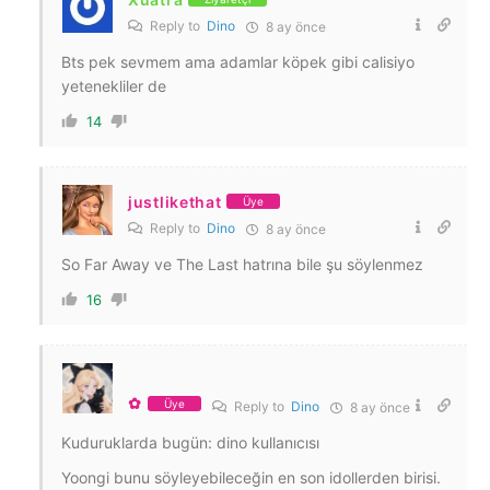
Reply to
Dino
8 ay önce
Bts pek sevmem ama adamlar köpek gibi calisiyo
yetenekliler de
14
justlikethat
Üye
Reply to
Dino
8 ay önce
So Far Away ve The Last hatrına bile şu söylenmez
16
✿
Üye
Reply to
Dino
8 ay önce
Kuduruklarda bugün: dino kullanıcısı
Yoongi bunu söyleyebileceğin en son idollerden birisi.