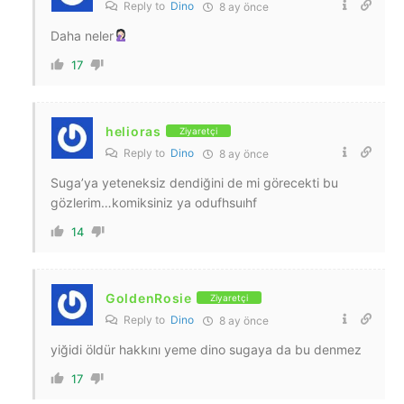
Reply to
Dino
8 ay önce
Daha neler
17
helioras
Ziyaretçi
Reply to
Dino
8 ay önce
Suga’ya yeteneksiz dendiğini de mi görecekti bu
gözlerim…komiksiniz ya odufhsuıhf
14
GoldenRosie
Ziyaretçi
Reply to
Dino
8 ay önce
yiğidi öldür hakkını yeme dino sugaya da bu denmez
17