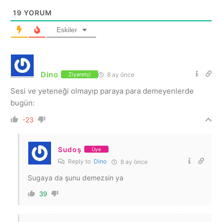
19
YORUM
Eskiler
Dino
8 ay önce
Ziyaretçi
Sesi ve yeteneği olmayıp paraya para demeyenlerde
bugün:
-23
Sudoş
Üye
Reply to
Dino
8 ay önce
Sugaya da şunu demezsin ya
39